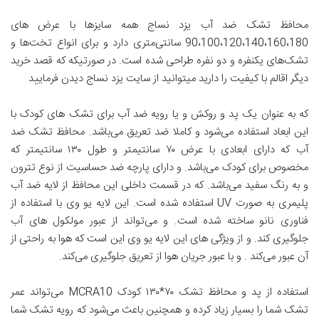
محافظ تشک ضد آب یزد نساج همه سایزها با عرض های
90،100،120،140،160،180 سانتی‌متری دارد و برای انواع تخت‌ها و
تشک‌های یکنفره و دو نفره طراحی شده است. در صورتیکه که قصد خرید
دیگر اقالم با کیفیت را دارید میتوانید از سایت یزد نساج دیدن فرمایید
که به عنوان یک پد و روکش و یا رویه ضد آب برای تشک های کودک با
این ابعاد استفاده می‌شود و کاملا ضد تعریق می‌باشد. محافظ تشک ضد
آب که دارای ابعادی با عرض ۷۰ سانتیمتر و طول ۱۳۰ سانتیمتر که
مخصوص برای کودک می‌باشد. و دارای پارچه ضد حساسیت از نوع تترون
و به رنگ سفید می‌باشد. که در قسمت داخلی این محافظ از لایه ضد آب
پلیمری به صورت UV استفاده شده است. این لایه یو وی با استفاده از
فناوری نانو ساخته شده است. و می‌تواند از عبور مولکول های آب
جلوگیری کند. و از ویژگی های این لایه یو وی این است که هوا به راحتی از
آن عبور می‌کند . و با عبور جریان هوا از تعریق جلوگیری می‌کند.
استفاده از پد و محافظ تشک ۷۰*۱۳۰ کودک MCRA10 می‌تواند عمر
تشک شما را بسیار زیاد کرده و همچنین باعث می‌شود که رویه تشک شما