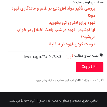
مطالب پرطرفدار سایت:
بررسی تأثیر مواد افزودنی بر طعم و ماندگاری قهوه
موکا
قهوه برای لاغری کی بخوریم
آیا نوشیدن قهوه در شب باعث اختلال در خواب
می‌شود؟
درست كردن قهوه ترك غليظ
دسته بندی مطلب
قهوه
Copy URL
13 اسفند 1402
خواندن این مطلب 7 دقیقه زمان میبرد
تمامی حقوق محفوظ و متعلق به مجله زنده خبری | LiveMag.ir می باشد.