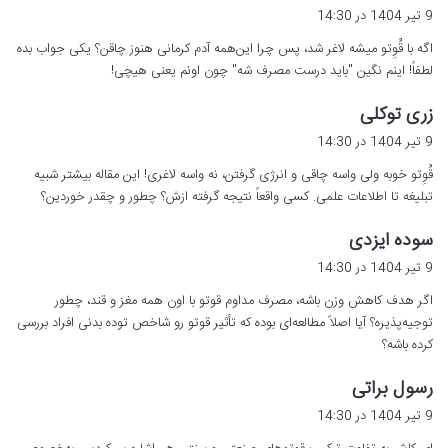
ف
9 تیر 1404 در 14:30
ت
اگه با قُوِتو میشه لاغر شد، پس چرا این‌همه آدم کرمانی هنوز چاقن؟ یکی جواب بده
:
لطفاً! اینم نگین "باید درست مصرف شه" چون اونم یعنی هیچی!
گ
زری توکلی
ف
9 تیر 1404 در 14:30
ت
قُوِتو خوبه ولی واسه چاقی و انرژی گرفتن، نه واسه لاغری! این مقاله بیشتر شبیه
:
تبلیغه تا اطلاعات علمی. کسی واقعاً نتیجه گرفته ازش؟ چطور و چقدر خوردین؟
گ
سوده ایزدی
ف
9 تیر 1404 در 14:30
ت
اگر هدف کاهش وزن باشه، مصرف مداوم قوتو با اون همه مغز و قند، چطور
:
توجیه‌پذیره؟ آیا اصلاً مطالعه‌ای بوده که تأثیر قوتو رو شاخص توده بدنی افراد بررسی
کرده باشه؟
گ
رسول براتی
ف
9 تیر 1404 در 14:30
ت