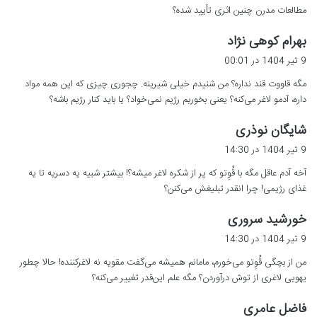
مطالعات مدرن چنین اثری تأیید شده؟
گ
بهرام کوهی نژاد
ف
9 تیر 1404 در 00:01
ت
مگه قاووت قند نداره؟ من شنیدم خیلی شیرینه. چجوری چیزی که این همه مواد
:
داره، آدمو لاغر می‌کنه؟ یعنی بخوریم رژیم نمی‌خواد؟ یا باید کنار رژیم باشه؟
گ
شایگان نوذری
ف
9 تیر 1404 در 14:30
ت
آخه آدم عاقل مگه با قُوِتو که پر از شکره لاغر میشه؟! بیشتر شبیه یه دسریه تا یه
:
غذای رژیمی! چرا انقدر تبلیغش می‌کنن؟
گ
خورشید سروری
ف
9 تیر 1404 در 14:30
ت
من از بچگی قُوِتو می‌خورم، مامانم همیشه می‌گفت مقویه نه لاغرکننده! حالا چطور
:
یهویی لاغری از توش درآوردن؟ مگه علم این‌قدر تغییر می‌کنه؟
گ
فاضل عامری