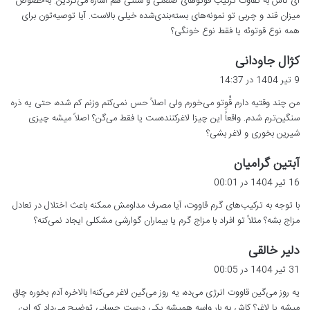
ای کاش به تفاوت ترکیب قوتوهای صنعتی و سنتی هم اشاره می‌کردین. به‌خصوص
:
میزان قند و چربی تو نمونه‌های بسته‌بندی‌شده خیلی بالاست. آیا توصیه‌تون برای
همه نوع قوتوئه یا فقط نوع خونگی؟
گ
کژال جاودانی
ف
9 تیر 1404 در 14:37
ت
من چند وقتیه دارم قُوِتو می‌خورم ولی اصلاً حس نمی‌کنم وزنم کم شده، حتی یه ذره
:
سنگین‌ترم شدم. واقعاً این چیزا لاغرکننده‌ست یا فقط می‌گن؟ اصلاً میشه چیزی
شیرین بخوری و لاغر بشی؟
گ
آبتین گرامیان
ف
16 تیر 1404 در 00:01
ت
با توجه به ترکیب‌های گرم قاووت، آیا مصرف مداومش ممکنه باعث اختلال در تعادل
:
مزاج بشه؟ مثلاً تو افراد با مزاج گرم یا بیماران گوارشی مشکلی ایجاد نمی‌کنه؟
گ
دلیر خالقی
ف
31 تیر 1404 در 00:05
ت
یه روز می‌گین قاووت انرژی می‌ده، یه روز می‌گین لاغر می‌کنه! بالاخره آدم بخوره چاق
:
میشه یا لاغر؟ کاش یه بار واسه همیشه یکی درست حسابی توضیح می‌داد که این