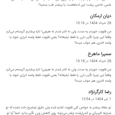
علمی خاصی پشت این ادعاهاست یا بیشتر طب سنتیه؟
گ
دیان ارمکان
ف
28 خرداد 1404 در 10:16
ت
من قاووت خوردم یه مدت، ولی نه لاغر شدم نه هیچی! تازه بیشترم گرسنه‌م می‌کرد.
:
واقعاً این چیزا تأثیر دارن یا فقط تبلیغاته؟ یعنی قاووت فقط واسه انرژی خوبه یا
واسه لاغری هم جواب میده؟
گ
سمیرا ماهرخ
ف
28 خرداد 1404 در 10:18
ت
من قاووت خوردم یه مدت، ولی نه لاغر شدم نه هیچی! تازه بیشترم گرسنه‌م می‌کرد.
:
واقعاً این چیزا تأثیر دارن یا فقط تبلیغاته؟ یعنی قاووت فقط واسه انرژی خوبه یا
واسه لاغری هم جواب میده؟
گ
رضا کارگرنژاد
ف
1 تیر 1404 در 13:54
ت
تو مقاله بیشتر به خواص کلی قاووت اشاره شده ولی دقیق توضیح داده نشده که تو
:
شرایط کلینیکی و کنترل‌شده چقدر می‌تونه روی کاهش وزن تأثیر بذاره. اصلاً آیا تو