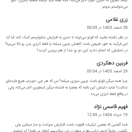
اینجا گفتین که خیلی خوب لاغر می‌کنه؟ مگه همه باید نتیجه مشابه بگیرن؟ اینو
می‌خواستم بدونم.
گ
زری غلامی
ف
28 اسفند 1403 در 00:09
ت
در نظر داشته باشید که قوتو می‌تونه تا حدی به افزایش متابولیسم کمک کنه، اما آیا
:
این فرآیند به طور طبیعی باعث کاهش چربی میشه یا فقط انرژی بدن رو بالا می‌بره؟
در تحقیقی که انجام دادید این دو رو جدا از هم بررسی کردید؟
گ
فربین دهکردی
ف
29 اسفند 1403 در 00:04
ت
چرا همه میگن قوتو باعث چربی سوزی میشه؟ من که هر چی خوردم، هیچ فایده‌ای
:
نداشت! شاید دلیلش این باشه که بعضیا به اشتباه میگن اینطوری لاغر می‌کنه، ولی
در واقع فقط انرژی می‌ده.
گ
فهیم قاسمی نژاد
ف
19 خرداد 1404 در 12:49
ت
شما گفتین که بعضی ترکیبات قاووت باعث افزایش سوخت و ساز میشن، ولی
:
نگفتین دقیقاً کدوم ترکیب‌ها و چطوری این مکانیسم اتفاق می‌افته؟ آیا تحقیق