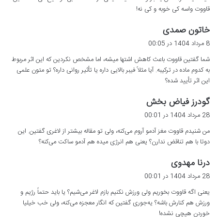
قاووت واسه کی خوبه و کی نه!
گ
خاتون صمدی
ف
8 مرداد 1404 در 00:05
ت
شما گفتین قاووت باعث کاهش اشتها میشه، اما مشخص نکردین که این اثر مربوط
:
به کدوم ماده در ترکیبه. آیا مثلاً فیبر بالایی داره یا تأثیر روانی داره؟ تو متون علمی
این اثر تأیید شده؟
گ
گودرز فیاض بخش
ف
28 مرداد 1404 در 00:01
ت
من شنیدم قاووت مغز آدمو آروم می‌کنه، ولی تو مقاله بیشتر از لاغری گفتین. این
:
دوتا با هم تناقض ندارن؟ یعنی هم انرژی میده هم آدمو ساکت می‌کنه؟
گ
درنا مهدوی
ف
28 مرداد 1404 در 00:01
ت
یعنی اگه قاووت بخوریم ولی ورزش نکنیم بازم لاغر می‌شیم؟ یا باید حتماً رژیم و
:
ورزش هم کنارش باشه؟ یه‌جوری گفتین که انگار معجزه می‌کنه، ولی خب خیلیا
خوردن هیچی نشده!