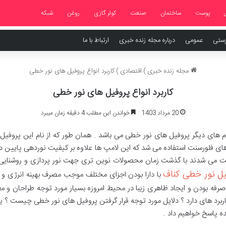
پوست
ساختمان
صنعت
کولر گازی
روغن
شبکه
رستی
عمومی
درباره مجله زنده خبری
ارتباط با ما
مجله زنده خبری
)
اقتصادی
)
کاربرد انواع پروفیل های نور خطی
کاربرد انواع پروفیل های نور خطی
20 مرداد 1403
خواندن این مطلب 4 دقیقه زمان میبرد
م های دیگر پروفیل های نور خطی می باشد . همان طور که از نام این پروفیل
های فلورسنت استفاده می شد که این لامپ ها علاوه بر کیفیت نوردهی پایین د
ت می شدند با گذشت زمان محصولات نوین تری جهت نور پردازی و روشنایی م
یل نور خطی کناف
با دارا بودن اجزای مختلف موجب مصرف بهینه انرژی و ن
رفه بودن و ایجاد ظاهری زیبا در محیط امروزه بسیار مورد توجه طراحان و معم
برد های دارد ؟ دلایل مورد توجه قرار گرفتن پروفیل های نور خطی چیست ؟
ده پاسخ خواهیم داد .