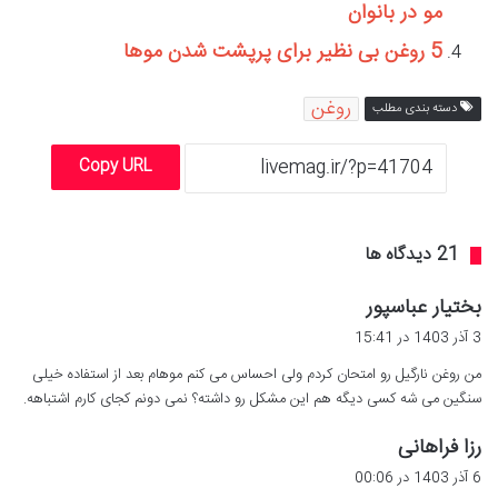
مو در بانوان
5 روغن بی نظیر برای پرپشت شدن موها
روغن
دسته بندی مطلب
Copy URL
‫21 دیدگاه ها
گ
بختیار عباسپور
ف
3 آذر 1403 در 15:41
ت
من روغن نارگیل رو امتحان کردم ولی احساس می کنم موهام بعد از استفاده خیلی
:
سنگین می شه کسی دیگه هم این مشکل رو داشته؟ نمی دونم کجای کارم اشتباهه.
گ
رزا فراهانی
ف
6 آذر 1403 در 00:06
ت