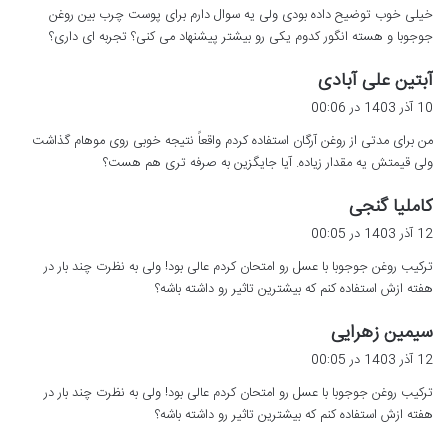
خیلی خوب توضیح داده بودی ولی یه سوال دارم برای پوست چرب بین روغن
:
جوجوبا و هسته انگور کدوم یکی رو بیشتر پیشنهاد می کنی؟ تجربه ای داری؟
گ
آبتین علی آبادی
ف
10 آذر 1403 در 00:06
ت
من برای مدتی از روغن آرگان استفاده کردم واقعاً نتیجه خوبی روی موهام گذاشت
:
ولی قیمتش یه مقدار زیاده. آیا جایگزین به صرفه تری هم هست؟
گ
کاملیا گنجی
ف
12 آذر 1403 در 00:05
ت
ترکیب روغن جوجوبا با عسل رو امتحان کردم عالی بود! ولی به نظرت چند بار در
:
هفته ازش استفاده کنم که بیشترین تاثیر رو داشته باشه؟
گ
سیمین زهرایی
ف
12 آذر 1403 در 00:05
ت
ترکیب روغن جوجوبا با عسل رو امتحان کردم عالی بود! ولی به نظرت چند بار در
:
هفته ازش استفاده کنم که بیشترین تاثیر رو داشته باشه؟