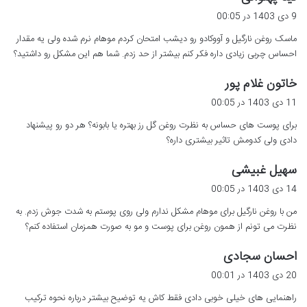
ف
9 دی 1403 در 00:05
ت
ماسک روغن نارگیل و آووکادو رو دیشب امتحان کردم موهام نرم شده ولی یه مقدار
:
احساس چربی زیادی داره فکر کنم بیشتر از حد زدم. شما هم این مشکل رو داشتید؟
گ
خاتون غلام پور
ف
11 دی 1403 در 00:05
ت
برای پوست های حساس به نظرت روغن گل رز بهتره یا بابونه؟ هر دو رو پیشنهاد
:
دادی ولی کدومش تاثیر بیشتری داره؟
گ
سهیل غبیشی
ف
14 دی 1403 در 00:05
ت
من با روغن نارگیل برای موهام مشکل ندارم ولی روی پوستم به شدت جوش زدم. به
:
نظرت می تونم از همون روغن برای پوست و مو به صورت همزمان استفاده کنم؟
گ
احسان سجادی
ف
20 دی 1403 در 00:01
ت
راهنمایی های خیلی خوبی دادی فقط کاش یه توضیح بیشتر درباره نحوه ترکیب
: