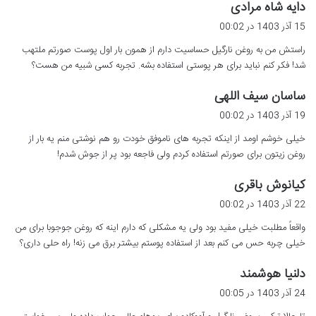
گ
دایه شاه مرادی
ف
15 آذر 1403 در 00:02
ت
راستش من به روغن نارگیل حساسیت دارم از همون بار اول پوست صورتم ملتهب
:
شد! فکر کنم نباید برای هر پوستی استفاده بشه. تجربه کسی شبیه من هست؟
گ
ساسان سیف اللهی
ف
19 آذر 1403 در 00:02
ت
خیلی خوشم اومد از اینکه تجربه های ناموفق خودت رو هم نوشتی منم یه بار از
:
روغن زیتون برای صورتم استفاده کردم ولی فاجعه بود پر از جوش شدم!
گ
کیانوش باقری
ف
22 آذر 1403 در 00:02
ت
واقعاً مطلبت خیلی مفید بود ولی یه مشکلی که دارم اینه که روغن جوجوبا برای من
:
خیلی چربه حس می کنم بعد از استفاده پوستم بیشتر برق می زنه! راه حلی داری؟
گ
دلنیا هوشمند
ف
24 آذر 1403 در 00:05
ت