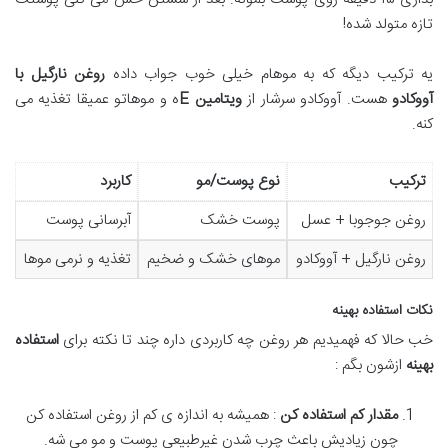
تازه متولد شده!
یه ترکیب دیگه که به موهام خیلی خوب جواب داده
روغن نارگیل با
آووکادو
هست. آووکادو سرشار از
ویتامین
E
ه و موهاتو عمیقا تغذیه می
کنه.
ترکیب
نوع پوست/مو
کاربرد
روغن جوجوبا + عسل
پوست خشک
آبرسانی پوست
روغن نارگیل + آووکادو
موهای خشک و ضخیم
تغذیه و نرمی موها
نکات استفاده بهینه
خب حالا که فهمیدیم هر روغن چه کاربردی داره چند تا نکته برای
استفاده
بهینه
ازشون بگم :
مقدار کم استفاده کن
: همیشه به اندازه ی کم از روغن استفاده کن
چون زیادیش باعث چرب شدن غیرطبیعی پوست و مو می شه.