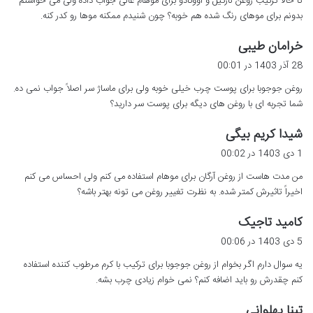
تا حالا ترکیب روغن نارگیل و آووکادو برای موهام عالی جواب داده ولی می خواستم
:
بدونم برای موهای رنگ شده هم خوبه؟ چون شنیدم ممکنه موها رو کدر کنه.
گ
خرامان طیبی
ف
28 آذر 1403 در 00:01
ت
روغن جوجوبا برای پوست چرب خیلی خوبه ولی برای ماساژ سر اصلاً جواب نمی ده.
:
شما تجربه ای با روغن های دیگه برای پوست سر دارید؟
گ
شیدا کریم بیگی
ف
1 دی 1403 در 00:02
ت
من مدت هاست از روغن آرگان برای موهام استفاده می کنم ولی احساس می کنم
:
اخیراً تاثیرش کمتر شده. به نظرت تغییر روغن می تونه بهتر باشه؟
گ
کامید تاجیک
ف
5 دی 1403 در 00:06
ت
یه سوال دارم اگر بخوام از روغن جوجوبا برای ترکیب با کرم مرطوب کننده استفاده
:
کنم چقدرش رو باید اضافه کنم؟ نمی خوام زیادی چرب بشه.
گ
تینا پهلوانی