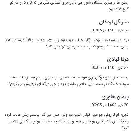
روغن ها و میزان استفاده شون می دادی برای کسایی مثل من که تازه کارن یه کم
گیج کننده بود.
گ
ساراگل ارمکان
ف
24 دی 1403 در 00:05
ت
برای من استفاده از روغن آرگان خیلی خوب بود ولی بوی روغنش واقعاً اذیتم می کنه.
:
راهی هست که بوشو کمتر کنم یا با چیزی ترکیبش کنم؟
گ
درنا قبادی
ف
27 دی 1403 در 00:05
ت
یه مدت از روغن نارگیل برای موهام استفاده می کردم ولی دیدم بعد از چند هفته
:
موهام خشک تر شده. دلیل خاصی داره یا باید با چیز دیگه ای ترکیبش می کردم؟
گ
پیمان غفوری
ف
30 دی 1403 در 00:05
ت
تجربه ام از روغن جوجوبا خیلی خوب بود ولی حس می کنم پوستم بهش عادت کرده
:
و دیگه اون تاثیر قبلی رو نداره. به نظرت باید تغییر بدم یا با روغن دیگه ای ترکیب
کنم؟