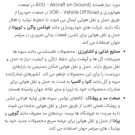
مورد نیاز هستند (AOG – Aircraft on Ground در صنعت
هوانوردی و VOR – Vehicle Off Road در صنعت خودرو) از
طریق حمل و نقل هوایی ارسال می شوند تا خطوط تولید را فعال
نگه دارند. شرکت های خودروسازی مانند
فولکس واگن
و
تویوتا
از
حمل و نقل هوایی برای تامین قطعات یدکی ضروری در سراسر
جهان استفاده می کنند.
صنایع غذایی و کشاورزی :
محصولات فاسدشدنی مانند میوه ها
سبزیجات گل ها و گوشت برای حفظ تازگی و کیفیت نیاز به حمل و
نقل سریع دارند. حمل و نقل هوایی امکان دسترسی به بازارهای
دوردست را برای این محصولات فراهم می کند. کشورهای صادرکننده
میوه و گل مانند
کنیا
و
کلمبیا
به شدت به حمل و نقل هوایی برای
صادرات محصولات خود به اروپا و سایر نقاط جهان وابسته هستند.
صنعت مد و پوشاک :
کالاهای لوکس نمونه های اولیه طراحی لباس
و پوشاک فصلی اغلب از طریق حمل و نقل هوایی جابجا می شوند
تا به سرعت به فروشگاه ها برسند. برندهای مد معروف مانند
گوچی
و
پرادا
از حمل و نقل هوایی برای عرضه سریع محصولات جدید خود به
بوتیک های سراسر جهان استفاده می کنند.