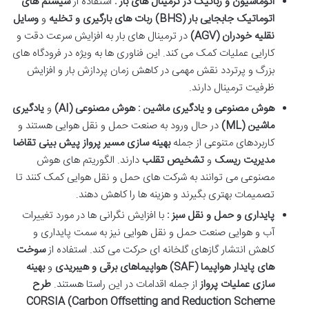
اتوماسیون و رباتیک در ترمینال های بار :
استفاده از
سیستم های
اتوماتیک جابجایی بار
(BHS)
ربات های بارگیری و تخلیه
و
وسایل
نقلیه خودران
(AGV)
در ترمینال های بار به افزایش سرعت دقت و
کارایی عملیات کمک می کند. این فناوری ها به ویژه در فرودگاه های
بزرگ و پرتردد نقش مهمی در کاهش زمان پردازش بار و افزایش
ظرفیت ترمینال دارند.
هوش مصنوعی و یادگیری ماشین : هوش مصنوعی
(AI)
و
یادگیری
ماشین
(ML)
در حال ورود به صنعت حمل و نقل هوایی هستند و
کاربردهای متنوعی از جمله
بهینه سازی مسیر پرواز
پیش بینی تقاضا
مدیریت ریسک
و
تشخیص تقلب
دارند. الگوریتم های هوش
مصنوعی می توانند به شرکت های حمل و نقل هوایی کمک کنند تا
تصمیمات بهتری بگیرند و هزینه ها را کاهش دهند.
پایداری و حمل و نقل سبز :
با افزایش نگرانی ها در مورد تغییرات
آب و هوایی صنعت حمل و نقل هوایی نیز به سمت پایداری و
کاهش انتشار گازهای گلخانه ای حرکت می کند. استفاده از
سوخت
های پایدار هواپیما
(SAF)
هواپیماهای برقی و هیبریدی
و
بهینه
سازی عملیات پرواز
از جمله اقدامات در این راستا هستند
.
طرح
CORSIA (Carbon Offsetting and Reduction Scheme