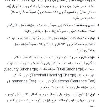
حجیم) هزینه حمل بر اساس وزن حجمی (Volumetric Weight)
محاسبه می شود. وزن حجمی با ضرب طول عرض و ارتفاع بار (به
سانتی متر) و تقسیم آن بر عدد مشخص (معمولاً ۶۰۰۰ یا ۵۰۰۰)
محاسبه می شود.
مسیر و مقصد :
مسافت بین مبدأ و مقصد بر هزینه حمل تاثیرگذار
است. مقاصد دورتر معمولاً هزینه حمل بیشتری دارند.
نوع کالا :
نوع کالا بر هزینه حمل تاثیر می گذارد. کالاهای خطرناک
کالاهای فاسدشدنی و کالاهای با ارزش بالا معمولاً هزینه حمل
بیشتری دارند.
هزینه های جانبی :
علاوه بر هزینه حمل پایه هزینه های جانبی
دیگری نیز ممکن است به هزینه نهایی اضافه شوند از جمله : هزینه
سوخت (Fuel Surcharge) هزینه امنیت (Security Surcharge)
هزینه ترمینال (Terminal Handling Charge) هزینه گمرکی
(Customs Clearance Fee) هزینه بیمه (Insurance Fee) و
سایر هزینه های مربوط به خدمات اضافی.
نرخ ارز :
نرخ ارز به ویژه برای ارسال بار بین المللی تاثیر قابل توجهی
بر هزینه نهایی دارد. نوسانات نرخ ارز می تواند هزینه حمل را تغییر
دهد.