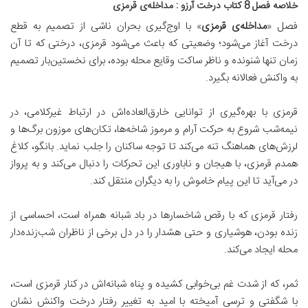
خلاصه فصل 8 کتاب درخت آرزو : مداخله‌ی قرمزی
فصل «
مداخله‌ی قرمزی
» با
اوج‌گیری بحران ناشی از تصمیم به قطع
درخت
آغاز می‌شود؛ وضعیتی که باعث می‌شود قرمزی، درختی که تا آن
زمان تنها شنونده و ناظر ساکت وقایع محله بوده، برای نخستین‌بار تصمیم
به واکنش فعالانه بگیرد.
قرمزی با بهره‌گیری از توانایی خارق‌العاده‌اش در ارتباط غیرکلامی، در
نیمه‌شب شروع به حرکت آرام و مرموز شاخه‌ها، تکان‌های موزون برگ‌ها و
لرزش‌های هماهنگ تنه می‌کند تا توجه ساکنان را جلب نماید. بانگو، کلاغ
همدم قرمزی، با هیجان و ناباوری این تحرکات را دنبال می‌کند و به پرواز
در می‌آید تا این پیام خاموش را به دیگران منتقل کند.
رفتار قرمزی که با رقص شاخسارها در باد شبانه همراه است، احساسی از
زنده بودن، هوشیاری و حتی هشدار را در دل برخی از ناظران شب‌زنده‌دار
محله ایجاد می‌کند.
ثمر، که از شدت غم بی‌خوابی کشیده و پناه شبانه‌اش در کنار قرمزی است،
با شگفتی و ترسی آمیخته با امید به تغییر رفتار درخت واکنش نشان