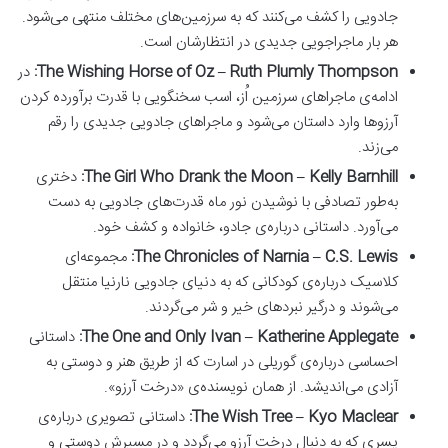
جادویی را کشف می‌کنند که به سرزمین‌های مختلف منتهی می‌شود.
هر بار ماجراجویی جدیدی در انتظارشان است.
The Wishing Horse of Oz – Ruth Plumly Thompson:
در
ادامه‌ی ماجراهای سرزمین اُز، اسب سخنگویی با قدرت برآورده کردن
آرزوها وارد داستان می‌شود و ماجراهای جادویی جدیدی را رقم
می‌زند.
The Girl Who Drank the Moon – Kelly Barnhill:
دختری
به‌طور تصادفی با نوشیدن نور ماه قدرت‌های جادویی به دست
می‌آورد. داستانی درباره‌ی جادو، خانواده و کشف خود.
The Chronicles of Narnia – C.S. Lewis:
مجموعه‌ای
کلاسیک درباره‌ی کودکانی که به دنیای جادویی نارنیا منتقل
می‌شوند و درگیر نبردهای خیر و شر می‌گردند.
The One and Only Ivan – Katherine Applegate:
داستانی
احساسی درباره‌ی گوریلی در اسارت که از طریق هنر و دوستی به
آزادی می‌اندیشد. از همان نویسنده‌ی «درخت آرزو».
The Wish Tree – Kyo Maclear:
داستانی تصویری درباره‌ی
پسری که به دنبال درخت آرزو می‌گردد و در مسیرش دوستی و