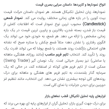
انواع نمودارها و کاربردها: داستان سرایی بصری قیمت
نمودارها، زبان تحلیل تکنیکال هستند. هر نمودار، داستان حرکت قیمت
بیت کوین را در بازه های زمانی مختلف روایت می کند.
نمودار شمعی
(Candlestick)
محبوب ترین نوع نمودار است که اطلاعات کاملی از
قیمت باز شدن، بسته شدن، بالاترین و پایین ترین قیمت در یک بازه
زمانی مشخص را ارائه می دهد. هر شمع، به خودی خود می تواند یک
الگوی رفتاری را نشان دهد؛ مثلاً شمع چکش یا ستاره صبح که نشانه
های احتمالی بازگشت روند هستند، یا شمع پوشا که می تواند قدرت یک
روند را تأیید کند. انتخاب
تایم فریم مناسب
(مانند روزانه، هفتگی، ماهانه
یا ساعتی) نیز بسیار حیاتی است. یک نوسان گیر (Swing Trader)
ممکن است از تایم فریم های کوتاه تر استفاده کند، در حالی که یک
سرمایه گذار بلندمدت، به تایم فریم های هفتگی و ماهانه برای درک
روندهای کلی توجه بیشتری نشان می دهد. این انتخاب، مانند تنظیم لنز
دوربین برای دیدن جزئیات یا نمای کلی است.
ابزارهای پایه تحلیل تکنیکال: قطب نماهای بازار
برای درک جهت گیری بازار، تحلیل گران از ابزارهای پایه ای بهره می برند که