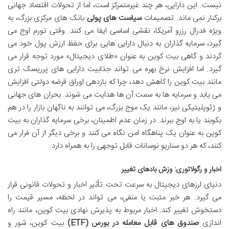
نیست. این دارایی، هر چند غیرمتمرکز است، اما از تحولات اقتصاد جهانی
برکنار نمی ماند. تصمیمات
سیاست های پولی
بانک های مرکزی بزرگ، به
ویژه فدرال رزرو آمریکا، نقشی اساسی ایفا می کنند. وقتی تورم اوج می
گیرد، سرمایه گذاران به دنبال دارایی هایی برای حفظ ارزش پول خود می
گردند و گاهی بیت کوین به عنوان «طلای دیجیتال» مورد توجه قرار می
گیرد. اما افزایش نرخ بهره می تواند جذابیت دارایی های پرریسک تری
مانند بیت کوین را کاهش دهد، چرا که بازدهی اوراق قرضه دولتی افزایش
می یابد و سرمایه ها به سمت آن ها هدایت می شوند. بحران های جهانی
و ژئوپلیتیکی نیز، مانند یک موج بزرگ، می توانند به ناگهان بازار را در هم
بکوبند یا به اوج ببرند. در زمان عدم اطمینان، برخی سرمایه گذاران به بیت
کوین به عنوان یک پناهگاه امن نگاه می کنند و برخی دیگر از آن فرار می
کنند، که هر دو سناریو نوسانات قابل توجهی را به همراه دارد.
اخبار و رگولاتوری: وزش بادهای تغییر
دنیای ارزهای دیجیتال به سرعت تحت تأثیر اخبار و تحولات قانونی قرار
می گیرد. هر خبر مثبت یا منفی، می تواند در لحظه، مسیر قیمت را
دستخوش تغییر کند. اخبار مربوط به پذیرش نهادی بیت کوین، مانند راه
اندازی
صندوق های قابل معامله در بورس (ETF)
بیت کوین، شور و