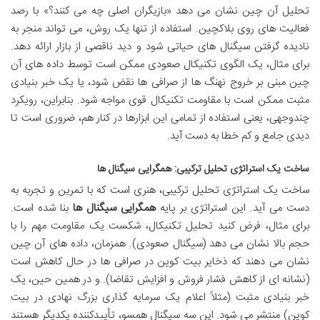
تحلیل آن چین نشان می دهد «بازیگران اصلی چه می کنند؟» با رصد
فعالیت های روی بلاکچین. استفاده از تنها یک روش، می تواند منجر به
نادیده گرفتن سیگنال های حیاتی شود و دید ناقصی از بازار ارائه دهد.
برای مثال، یک الگوی تکنیکال صعودی ممکن است توسط داده های آن
چین مبنی بر خروج نهنگ ها از صرافی ها نقض شود، یا یک خبر بنیادی
مثبت ممکن است با مقاومت تکنیکال قوی مواجه شود. بنابراین، رویکرد
چندوجهی، یعنی استفاده از تمامی این ابزارها در کنار هم، ضروری است تا
دیدی جامع و کم خطا به دست آید.
ساخت یک استراتژی تحلیل ترکیبی: همگرایی سیگنال ها
ساخت یک استراتژی تحلیل ترکیبی، هنری است که با تمرین و تجربه به
دست می آید. این استراتژی بر پایه
همگرایی سیگنال ها
بنا شده است.
برای مثال، فرض کنید تحلیل تکنیکال، شکست یک مقاومت مهم را با
حجم بالا نشان می دهد (سیگنال صعودی). همزمان، داده های آن چین
نشان می دهند که ذخایر بیت کوین در صرافی ها در حال کاهش است
(نشانه ای از کاهش فشار فروش و افزایش تقاضا). و در همین حین، یک
خبر بنیادی مثبت (مثلاً اعلام یک سرمایه گذاری بزرگ نهادی در بیت
کوین) منتشر می شود. این سه سیگنال همسو، تأییدکننده یکدیگر هستند