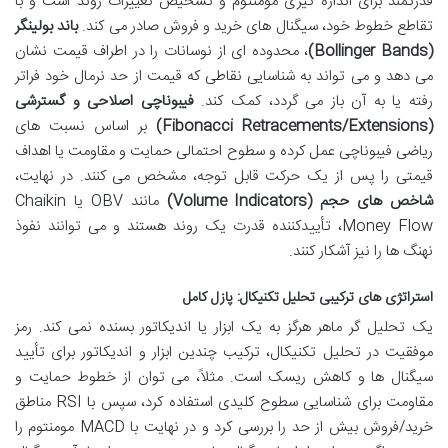
قدرتمند برای اندازه گیری مومنتوم و تشخیص تغییرات روند است و با
تقاطع خطوط خود، سیگنال های خرید و فروش صادر می کند.
باند بولینگر
(Bollinger Bands)
، محدوده ای از نوسانات را در اطراف قیمت نشان
می دهد و می تواند به شناسایی نقاطی که قیمت از حد نرمال خود فراتر
رفته یا به آن باز می گردد، کمک کند.
فیبوناچی اصلاحی و گسترشی
(Fibonacci Retracements/Extensions)
بر اساس نسبت های
ریاضی فیبوناچی عمل کرده و سطوح احتمالی حمایت و مقاومت یا اهداف
قیمتی را پس از یک حرکت قابل توجه، مشخص می کنند. در نهایت،
شاخص های حجم (Volume Indicators)
مانند OBV یا Chaikin
Money Flow، تأییدکننده قدرت یک روند هستند و می توانند نفوذ
نهنگ ها را نیز آشکار کنند.
استراتژی های ترکیبی تحلیل تکنیکال: پازل کامل
یک تحلیل گر ماهر هرگز به یک ابزار یا اندیکاتور بسنده نمی کند. رمز
موفقیت در تحلیل تکنیکال، ترکیب چندین ابزار و اندیکاتور برای تأیید
سیگنال ها و کاهش ریسک است. مثلاً، می توان از خطوط حمایت و
مقاومت برای شناسایی سطوح کلیدی استفاده کرد، سپس با RSI مناطق
خرید/فروش بیش از حد را بررسی کرد و در نهایت با MACD مومنتوم را