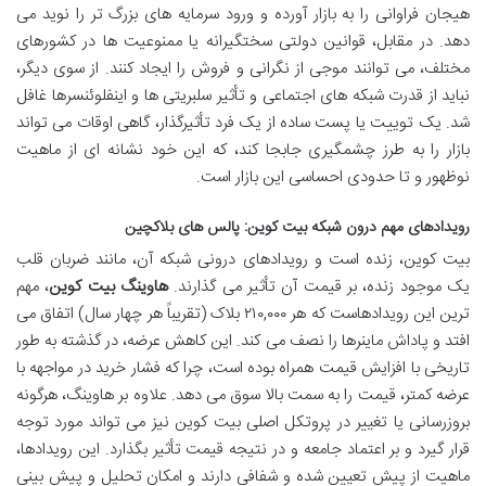
هیجان فراوانی را به بازار آورده و ورود سرمایه های بزرگ تر را نوید می
دهد. در مقابل، قوانین دولتی سختگیرانه یا ممنوعیت ها در کشورهای
مختلف، می توانند موجی از نگرانی و فروش را ایجاد کنند. از سوی دیگر،
نباید از قدرت شبکه های اجتماعی و تأثیر سلبریتی ها و اینفلوئنسرها غافل
شد. یک توییت یا پست ساده از یک فرد تأثیرگذار، گاهی اوقات می تواند
بازار را به طرز چشمگیری جابجا کند، که این خود نشانه ای از ماهیت
نوظهور و تا حدودی احساسی این بازار است.
رویدادهای مهم درون شبکه بیت کوین: پالس های بلاکچین
بیت کوین، زنده است و رویدادهای درونی شبکه آن، مانند ضربان قلب
یک موجود زنده، بر قیمت آن تأثیر می گذارند.
هاوینگ بیت کوین
، مهم
ترین این رویدادهاست که هر ۲۱۰,۰۰۰ بلاک (تقریباً هر چهار سال) اتفاق می
افتد و پاداش ماینرها را نصف می کند. این کاهش عرضه، در گذشته به طور
تاریخی با افزایش قیمت همراه بوده است، چرا که فشار خرید در مواجهه با
عرضه کمتر، قیمت را به سمت بالا سوق می دهد. علاوه بر هاوینگ، هرگونه
بروزرسانی یا تغییر در پروتکل اصلی بیت کوین نیز می تواند مورد توجه
قرار گیرد و بر اعتماد جامعه و در نتیجه قیمت تأثیر بگذارد. این رویدادها،
ماهیت از پیش تعیین شده و شفافی دارند و امکان تحلیل و پیش بینی