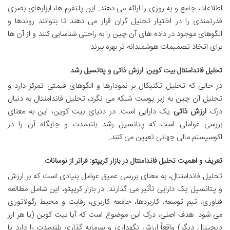
اطلاعات جامع و به روزی را ارائه می دهند. این پلتفرم ها، ابزارهای بصری
قدرتمندی را در اختیار تحلیل گران قرار می دهند تا بتوانند روندها و
الگوهای موجود در داده های آن چین را به راحتی شناسایی کنند و از آن ها
برای اتخاذ تصمیمات هوشمندانه تر بهره ببرند.
تحلیل فاندامنتال بیت کوین: ارزش ذاتی و پتانسیل رشد
در حالی که تحلیل تکنیکال بر نمودارها و الگوهای قیمتی تمرکز دارد و
تحلیل آن چین به زیر پوست شبکه می نگرد، تحلیل فاندامنتال به دنبال
درک
ارزش ذاتی
یک دارایی است. در دنیای بیت کوین، این به معنای
بررسی عواملی است که پتانسیل رشد بلندمدت و جایگاه آن را در
اکوسیستم مالی جهانی تعیین می کنند.
تعریف و اهمیت تحلیل فاندامنتال در بازار کریپتو: فراتر از نوسانات
تحلیل فاندامنتال، به معنای بررسی عمیق عوامل بنیادی است که بر ارزش
و پتانسیل یک دارایی تأثیر می گذارند. در بازار کریپتو، این شامل مطالعه
فناوری، تیم توسعه، کاربردها، جامعه کاربری، رقابت و محیط رگولاتوری
می شود. هدف اصلی، درک این موضوع است که آیا بیت کوین (یا هر ارز
دیجیتال دیگر) واقعاً ارزش نگهداری و سرمایه گذاری بلندمدت را دارد یا