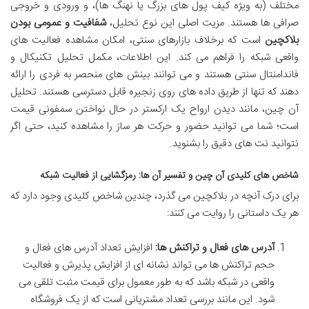
مختلف (به ویژه کیف پول های بزرگ یا نهنگ ها)، و ورودی و خروجی
صرافی ها هستند. مزیت اصلی این نوع تحلیل،
شفافیت و عمومی بودن
بلاکچین
است که برخلاف بازارهای سنتی، امکان مشاهده فعالیت های
واقعی شبکه را فراهم می کند. این اطلاعات، مکمل تحلیل تکنیکال و
فاندامنتال سنتی هستند و می توانند بینش های منحصر به فردی را ارائه
دهند که تنها از طریق داده های روی زنجیره قابل دسترسی هستند. تحلیل
آن چین، مانند دیدن ارواح یک ارکستر در حال نواختن سمفونی قیمت
است؛ شما می توانید حضور و حرکت هر ساز را مشاهده کنید، حتی اگر
نتوانید نت های دقیق را بشنوید.
شاخص های کلیدی آن چین و تفسیر آن ها: رمزگشایی از فعالیت شبکه
برای درک آنچه در بلاکچین می گذرد، چندین شاخص کلیدی وجود دارد که
هر یک داستانی را روایت می کنند:
آدرس های فعال و تراکنش ها:
افزایش تعداد آدرس های فعال و
حجم تراکنش ها می تواند نشانه ای از افزایش پذیرش و فعالیت
واقعی در شبکه باشد که به طور معمول برای قیمت مثبت تلقی می
شود. این مانند بررسی تعداد مشتریانی است که از یک فروشگاه