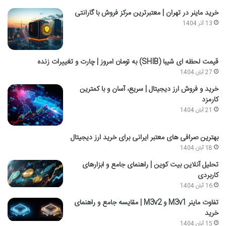
خرید ماینر در تهران | معتبرترین مرکز فروش با گارانتی
13 آذر 1404
قیمت لحظه ای شیبا (SHIB) به تومان امروز | چارت و تغییرات زنده
27 آبان 1404
خرید و فروش ارز دیجیتال | سریع، آسان و با کمترین
کارمزد
21 آبان 1404
بهترین صرافی های معتبر ایرانی برای خرید ارز دیجیتال
18 آبان 1404
تحلیل آنلاین بیت کوین | راهنمای جامع و ابزارهای
کاربردی
16 آبان 1404
تفاوت ماینر M3v1 و M3v2 | مقایسه جامع و راهنمای
خرید
15 آبان 1404