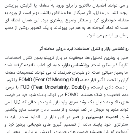
و می توانند اطمینان بالاتری را برای ورود به معامله یا افزایش پوزیشن
ایجاد کنند. در مقابل، اگر سیگنال ها متناقض باشند، بهتر است از ورود به
معامله خودداری کرد و منتظر وضوح بیشتری بود. این همان لحظه ای
است که تمام آموخته ها به هم می پیوندند و یک تصویر روشن از مسیر
پیش رو ترسیم می شود.
روانشناسی بازار و کنترل احساسات: نبرد درونی معامله گر
حتی با بهترین تحلیل ها، موفقیت در بازار کریپتو بدون کنترل احساسات
تقریباً غیرممکن است.
روانشناسی بازار
، جنبه ای اغلب نادیده گرفته شده
اما بسیار حیاتی است. دو هیجان قدرتمند که می توانند تصمیمات معامله
گران را تحت تأثیر قرار دهند،
FOMO (Fear Of Missing Out)
یا ترس
از دست دادن فرصت، و
FUD (Fear, Uncertainty, Doubt)
یا ترس،
عدم قطعیت و شک هستند. FOMO می تواند باعث شود فرد در قیمت
های بالا و به دنبال یک رشد سریع وارد بازار شود، در حالی که FUD می
تواند منجر به فروش در کف قیمت و از دست دادن فرصت های برگشتی
شود.
اهمیت دیسیپلین و صبر
در این بازار بی اندازه است. باید به
استراتژی خود پایبند ماند، از تصمیم گیری های هیجانی پرهیز کرد و
آموخت که بازار همیشه فرصت های جدیدی را پیش رو قرار می دهد. این