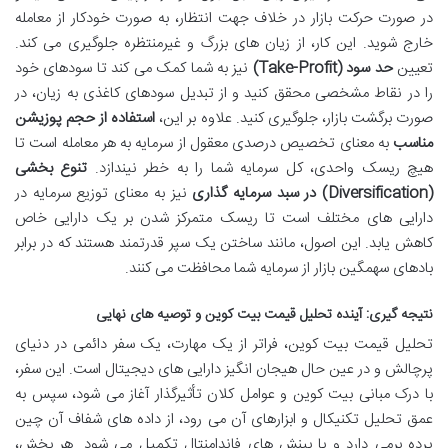
در صورت حرکت بازار در خلاف جهت انتظار، به صورت خودکار از معامله
خارج شوید. این کار، از زیان های بزرگ و غیرمنتظره جلوگیری می کند.
تعیین
حد سود (Take-Profit)
نیز به شما کمک می کند تا سودهای خود
را در نقاط مشخصی محقق کنید و از تبدیل سودهای کاغذی به زیان، در
صورت برگشت بازار، جلوگیری کنید. علاوه بر این،
استفاده از حجم پوزیشن
مناسب
به معنای تخصیص درصدی معقول از سرمایه به هر معامله است تا
هیچ ریسک واحدی، کل سرمایه شما را به خطر نیندازد.
تنوع بخشی
(Diversification) در سبد سرمایه گذاری
نیز به معنای توزیع سرمایه در
دارایی های مختلف است تا ریسک متمرکز شدن بر یک دارایی خاص
کاهش یابد. این اصول، مانند ساختن یک سپر قدرتمند هستند که در برابر
بادهای سهمگین بازار از سرمایه شما محافظت می کنند.
نتیجه گیری: آینده تحلیل قیمت بیت کوین و توصیه های نهایی
تحلیل قیمت بیت کوین، فراتر از یک مهارت، یک سفر دائمی در دنیای
پرچالش و در عین حال هیجان انگیز دارایی های دیجیتال است. این سفر،
با درک مبانی بیت کوین و عوامل کلان تأثیرگذار آغاز می شود، سپس به
عمق تحلیل تکنیکال و ابزارهای آن می رود، از داده های شفاف آن چین
پرده برمی دارد و با بینش های فاندامنتال تکمیل می شود. هر بخش،