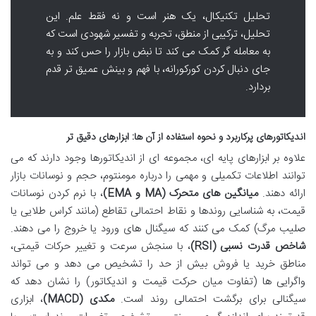
تحلیل تکنیکال، یک هنر است و نه فقط علم. این
تحلیل، ترکیبی از منطق، تجربه و تفسیر شهودی است که
به معامله گر کمک می کند تا نبض بازار را حس کند و به
جای دنبال کردن کورکورانه، با فهم و بینش عمیق تر قدم
بردارد.
اندیکاتورهای پرکاربرد و نحوه استفاده از آن ها: ابزارهای دقیق تر
علاوه بر ابزارهای پایه ای، مجموعه ای از اندیکاتورها وجود دارند که می
توانند اطلاعات تکمیلی و مهمی را درباره مومنتوم، حجم و نوسانات بازار
ارائه دهند.
میانگین های متحرک (MA و EMA)
، با نرم کردن نوسانات
قیمت، به شناسایی روندها و نقاط احتمالی تقاطع (مانند کراس طلایی یا
صلیب مرگ) کمک می کنند که سیگنال های ورود یا خروج را می دهند.
شاخص قدرت نسبی (RSI)
، با سنجش سرعت و تغییر حرکات قیمتی،
مناطق خرید یا فروش بیش از حد را تشخیص می دهد و می تواند
واگرایی ها (تفاوت میان حرکت قیمت و اندیکاتور) را نشان دهد که
سیگنالی برای برگشت احتمالی روند است.
مکدی (MACD)
، ابزاری