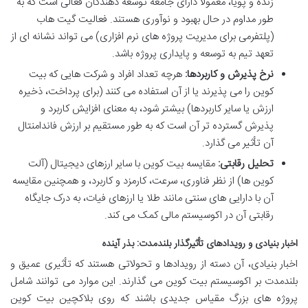
زنده و پویا، معمولاً دارای جامعه توسعه دهندگان فعالی است که به
طور مداوم در حال بهبود و نوآوری هستند. فعالیت گیت هاب
(پلتفرمی برای مدیریت پروژه های نرم افزاری) می تواند نشانه ای از
تعهد تیم به توسعه و پایداری پروژه باشد.
نرخ پذیرش و کاربردها:
هرچه تعداد افراد و شرکت هایی که بیت
کوین را می پذیرند یا از آن استفاده می کنند (برای پرداخت، ذخیره
ارزش یا سایر کاربردها) بیشتر شود، به معنای افزایش کاربرد و
پذیرش گسترده تر آن است که به طور مستقیم بر ارزش فاندامنتال
آن تأثیر می گذارد.
تحلیل رقابتی:
مقایسه بیت کوین با سایر ارزهای دیجیتال (آلت
کوین ها) از نظر فناوری، سرعت، کارمزد و کاربرد، و همچنین مقایسه
آن با دارایی های سنتی مانند طلا یا ارزهای فیات، به درک جایگاه
رقابتی آن در اکوسیستم مالی کمک می کند.
اخبار بنیادی و رویدادهای تأثیرگذار بلندمدت: بذر آینده
اخبار بنیادی، آن دسته از رویدادها و تحولاتی هستند که تأثیری عمیق و
بلندمدت بر اکوسیستم بیت کوین می گذارند. این موارد می توانند شامل
پروژه های بزرگ مقیاس جدیدی باشند که روی بلاکچین بیت کوین