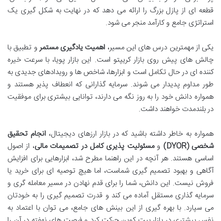
قطعه ای از پازل بزرگ را ارائه می دهد که در نهایت به شکل گیری یک
استراتژی جامع و کارآمد منجر می شود.
یکی از مهمترین درس های این مسیر،
اهمیت یادگیری مستمر
و تطبیق با
چالش های پیش روی بازار کریپتو است. این بازار پویا، با سرعت خیره
کننده ای در حال تکامل است و ابزارها، شاخص ها و رویدادهای جدیدی به
طور مداوم پدیدار می شوند. سرمایه گذارانی که انعطاف پذیر هستند و
همواره دانش خود را به روز نگه می دارند، توانایی بیشتری برای موفقیت
در بلندمدت خواهند داشت.
همواره به خاطر داشته باشید که در بازار ارزهای دیجیتال،
انجام تحقیق
شخصی (DYOR)
و
مسئولیت پذیری کامل در تصمیمات مالی
، از اصول
اساسی هستند. هر آنچه در این راهنما مطرح شد، ابزارهایی برای افزایش
آگاهی و بهبود تصمیم گیری شماست، اما هیچ توصیه ای برای خرید یا
فروش نیست. این دانش، شما را برای قدم نهادن در مسیر معامله گری و
سرمایه گذاری مستقل آماده می کند و قدرت تصمیم گیری را به خودتان
می سپارد. با بهره گیری از این بینش های جامع، می توان با اعتماد به
نفس بیشتری در بازار بیت کوین حرکت کرد و فرصت های نهفته در آن را