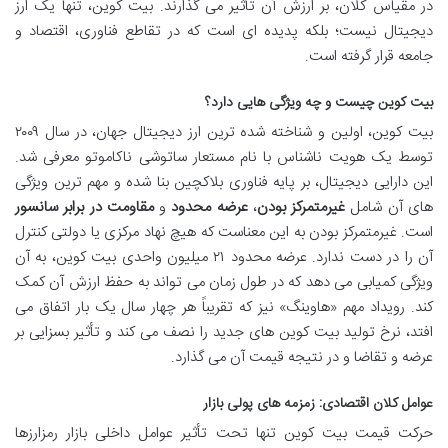
در مقیاس کلان، بر ارزش آن تأثیر می گذارند. بیت کوین، تنها یک ارز
دیجیتال نیست؛ بلکه پدیده ای است که در تقاطع فناوری، اقتصاد و
جامعه قرار گرفته است.
بیت کوین چیست و چه ویژگی هایی دارد؟
بیت کوین، اولین و شناخته شده ترین ارز دیجیتال جهان، در سال ۲۰۰۹
توسط یک هویت ناشناس با نام مستعار ساتوشی ناکاموتو معرفی شد.
این دارایی دیجیتال، بر پایه فناوری بلاکچین بنا شده و مهم ترین ویژگی
های آن شامل
غیرمتمرکز بودن
،
عرضه محدود
و
مقاومت در برابر سانسور
است. غیرمتمرکز بودن به این معناست که هیچ نهاد مرکزی یا دولتی کنترل
آن را در دست ندارد. عرضه محدود ۲۱ میلیون واحدی بیت کوین، به آن
ویژگی کمیابی می دهد که در طول زمان می تواند به حفظ ارزش آن کمک
کند. رویداد مهم «هاوینگ» نیز که تقریباً هر چهار سال یک بار اتفاق می
افتد، نرخ تولید بیت کوین های جدید را نصف می کند و تأثیر بسزایی بر
عرضه و تقاضا و در نتیجه قیمت آن می گذارد.
عوامل کلان اقتصادی: زمزمه های پولی بازار
حرکت قیمت بیت کوین تنها تحت تأثیر عوامل داخلی بازار رمزارزها