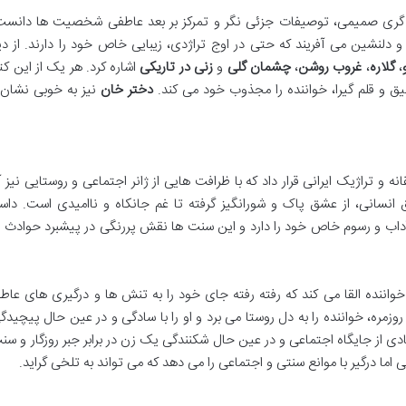
 گری صمیمی، توصیفات جزئی نگر و تمرکز بر بعد عاطفی شخصیت ها دانست. 
دلنشین می آفریند که حتی در اوج تراژدی، زیبایی خاص خود را دارند. از دیگ
،
گلاره
،
غروب روشن
،
چشمان گلی
و
زنی در تاریکی
اشاره کرد. هر یک از این کت
ق و قلم گیرا، خواننده را مجذوب خود می کند.
دختر خان
نیز به خوبی نشان 
 و تراژیک ایرانی قرار داد که با ظرافت هایی از ژانر اجتماعی و روستایی نیز 
سانی، از عشق پاک و شورانگیز گرفته تا غم جانکاه و ناامیدی است. داست
آداب و رسوم خاص خود را دارد و این سنت ها نقش پررنگی در پیشبرد حوادث
خواننده القا می کند که رفته رفته جای خود را به تنش ها و درگیری های عا
زمره، خواننده را به دل روستا می برد و او را با سادگی و در عین حال پیچید
ی از جایگاه اجتماعی و در عین حال شکنندگی یک زن در برابر جبر روزگار و س
اما درگیر با موانع سنتی و اجتماعی را می دهد که می تواند به تلخی گراید.