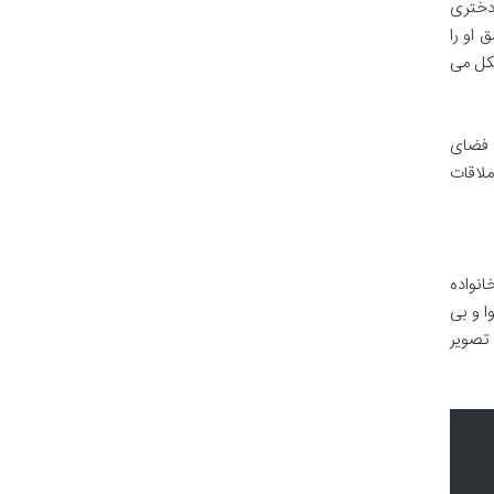
 دختری
او را
شکل می
، فضای
ملاقات
انواده
ا و بی
 تصویر