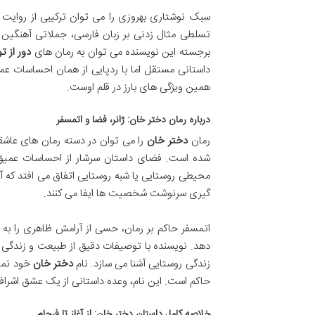
سبک نوشتاری بهروزی را می توان ترکیبی از روایت
تسلطی مثال زدنی بر زبان فارسی، جملاتی آهنگین و 
برجسته این نویسنده می توان به رمان های
دور از تو
داستانی مستقل اما با ردپایی از همان احساسات عمی
همین ویژگی های بارز در قلم اوست.
درباره رمان دختر خان: ژانر، فضا و اتمسفر
رمان
دختر خان
را می توان در دسته رمان های عاشقانه
شده است. فضای داستان سرشار از احساسات عمیق ان
محیطی روستایی یا شبه روستایی اتفاق می افتد که 
گیری سرنوشت شخصیت ها ایفا می کنند.
اتمسفر حاکم بر رمان، حسی از آرامش ظاهری را به 
دهد. نویسنده با توصیفات دقیق از طبیعت و زندگی رو
زندگی روستایی آشنا می سازد. نام
دختر خان
خود نماد
حاکم است. این نام، وعده داستانی از یک عشق اشرافی 
خلاصه کامل داستان دختر خان: از آغاز تا فرجام