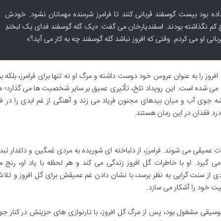
داده بود بیست گوسفند قربانی کنند تا فرامرز شرمنده مهمانان نشود. خودش
کم نگذاشته بودند. اسفندیارخان می گفت: «یک گله گوسفند فدای یک لبخندِ
بانی او می کردم. وقتی که افروز نباشد گله گوسفند چه به کار می آید؟»
افروز را به عنوان عروس خود دوست داشته و مرگ او نه تنها برای فرامرز، بلکه ب
ب می شده است. این رویداد تلخ، تأثیری عمیق بر سایر شخصیت ها می گذارد؛ 
وشه جوی آب و میان بیدهای مجنون فریاد می زند و آهنگی از غم ابدی را در 
درد فقدان در این رمان هستند.
یقی می شوند. فرامرز، از دلباخته ای شوریده به مردی غمگین و داغدار تبد
گیرد. او با خاطرات گل افروز زندگی می کند و هر لحظه با یاد او، رنج می
ادی از سنت گرایی به نظر برسد، با نشان دادن غم عمیقش برای گل افروز و تلا
یت خود را آشکار می سازد.
وسیقی مشغول بود، پس از مرگ گل افروز، با تارنوازی های حزینش در کنار جویب