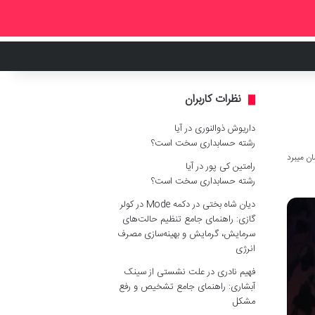
نظرات کاربران
داریوش ذوالنوری
در
آیا
رشته حسابداری سخت است؟
رامتین کی پور
در
آیا
رشته حسابداری سخت است؟
دیان شاه بختی
در
دکمه Mode در کولر
گازی: راهنمای جامع تنظیم حالت‌های
سرمایش، گرمایش و بهینه‌سازی مصرف
انرژی
فهیم نادری
در
علت نشستی از سینک
آبشاری: راهنمای جامع تشخیص و رفع
مشکل