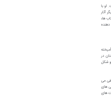
او با
ر آثار
اب ها،
دهنده
آمیخته
ان در
 و شکل
طفی می
گی های
نت های