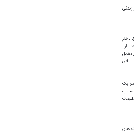
 زندگی
، دخترِ
، قرار
 مقابل
 و این
 هر یک
حساس،
 طبیعت
وت های