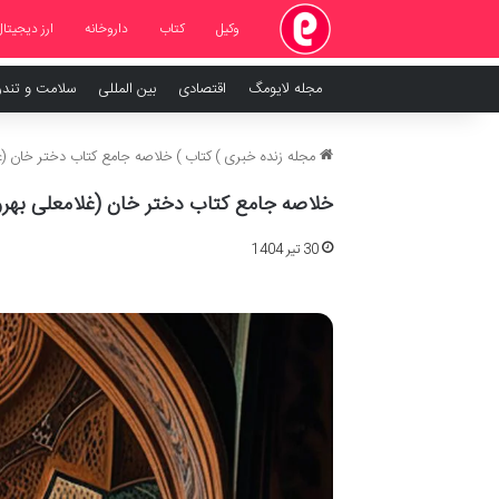
وکیل
کتاب
داروخانه
ارز دیجیتال
مجله لایومگ
اقتصادی
بین المللی
سلامت و تند
مجله زنده خبری
)
کتاب
)
خلاصه جامع کتاب دختر خان (غ
خلاصه جامع کتاب دختر خان (غلامعلی بهر
30 تیر 1404