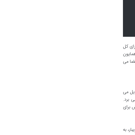
رای کل
همایون
فضا می
یل می
 برد.
ش برای
ار، به