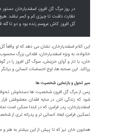
در روز مرگ گل افروز، اسفندیارخان دستور 
نظارت داشت تا چیزی کم و کسر نباشد. هیچ 
گل افروز. کاش عروسم زنده بود و دو تا گله قر
این کلام اسفندیارخان، نشان می دهد که او واقعاً گل 
خانواده، به ویژه اسفندیارخان، فقدانی بزرگ محسو
خان، با تار و آوای حزینش، سوگ گل افروز را در گ
پراکند. این صحنه ها، اوج احساسات انسانی و بیانگر 
سیر تحول و بازنمایی شخصیت ها
پس از مرگ گل افروز، شخصیت ها دستخوش تحولات عم
شود که زندگی اش در سایه فقدان معشوقش قرار می 
اسفندیارخان، پدر فرامرز، که در ابتدا ممکن است نم
تسکین فرامرز، ابعاد انسانی تر و پدرانه تری از شخص
همایون خان نیز که تا پیش از این بیشتر به هنر و م