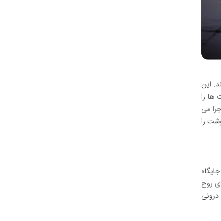
د. این
 ها را
جرا می
وشت را
جایگاه
ای روح
 درونی