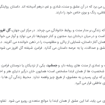
 می برد که در آن عشق و سنت، شادی و غم، درهم آمیخته اند. داستان روایتگر
شی، رنگ و بوی خاص خود را دارند.
که زندگی بر مدار سنت و روابط خانوادگی می چرخد. در مرکز این جهان،
گل افروز
ت و در میان درختان بید مجنون و کنار جویبارها تار می نوازد و آواز می خواند
 همان آغاز داستان، شمایلی از پاکی و مظلومیت را در ذهن خواننده می آفریند. در
ز عشق و صداقت، پا به عرصه داستان می گذارد. فرامرز، شیفته گل افروز می شود
 و نمادی از سنت های ریشه دار، و
جمشید
، یکی از نزدیکان یا دوستان فرامرز،
ی شخصیت ها از همان ابتدا مشخص است؛ همایون خان درگیر دنیای هنر و ا
ای که برای رسیدن به معشوق، از هیچ چیز واهمه ندارد. محیط زندگی آن ها با
 عاطفی قرار می گیرد.
ی می یابد، اما این عشق از همان ابتدا با موانع متعددی روبرو می شود. تفا