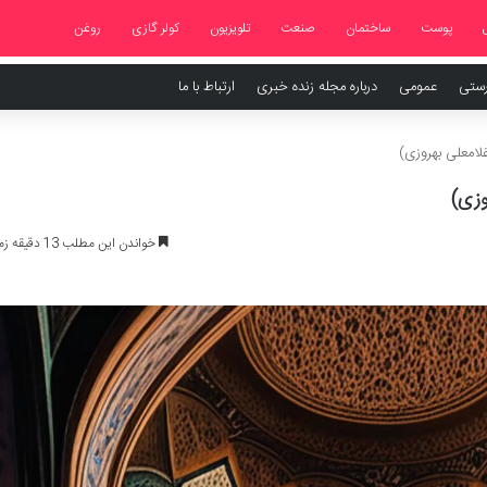
پوست
ساختمان
صنعت
تلویزیون
کولر گازی
روغن
رستی
عمومی
درباره مجله زنده خبری
ارتباط با ما
لامعلی بهروزی)
وزی)
خواندن این مطلب 13 دقیقه زمان میبرد