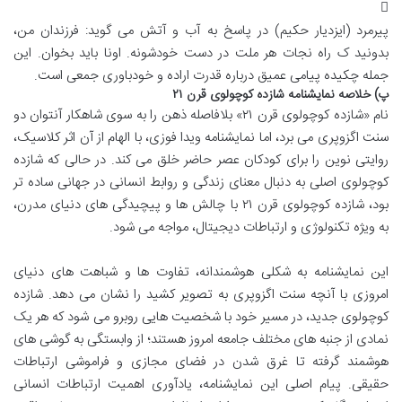
پیرمرد (ایزدیار حکیم) در پاسخ به آب و آتش می گوید: فرزندان من،
بدونید ک راه نجات هر ملت در دست خودشونه. اونا باید بخوان. این
جمله چکیده پیامی عمیق درباره قدرت اراده و خودباوری جمعی است.
پ) خلاصه نمایشنامه شازده کوچولوی قرن ۲۱
نام «شازده کوچولوی قرن ۲۱» بلافاصله ذهن را به سوی شاهکار آنتوان دو
سنت اگزوپری می برد، اما نمایشنامه ویدا فوزی، با الهام از آن اثر کلاسیک،
روایتی نوین را برای کودکان عصر حاضر خلق می کند. در حالی که شازده
کوچولوی اصلی به دنبال معنای زندگی و روابط انسانی در جهانی ساده تر
بود، شازده کوچولوی قرن ۲۱ با چالش ها و پیچیدگی های دنیای مدرن،
به ویژه تکنولوژی و ارتباطات دیجیتال، مواجه می شود.
این نمایشنامه به شکلی هوشمندانه، تفاوت ها و شباهت های دنیای
امروزی با آنچه سنت اگزوپری به تصویر کشید را نشان می دهد. شازده
کوچولوی جدید، در مسیر خود با شخصیت هایی روبرو می شود که هر یک
نمادی از جنبه های مختلف جامعه امروز هستند؛ از وابستگی به گوشی های
هوشمند گرفته تا غرق شدن در فضای مجازی و فراموشی ارتباطات
حقیقی. پیام اصلی این نمایشنامه، یادآوری اهمیت ارتباطات انسانی