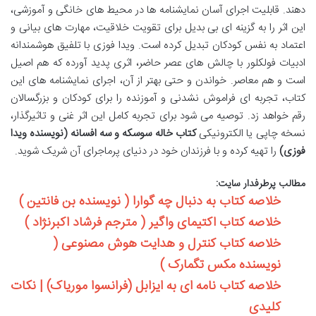
دهند. قابلیت اجرای آسان نمایشنامه ها در محیط های خانگی و آموزشی،
این اثر را به گزینه ای بی بدیل برای تقویت خلاقیت، مهارت های بیانی و
اعتماد به نفس کودکان تبدیل کرده است. ویدا فوزی با تلفیق هوشمندانه
ادبیات فولکلور با چالش های عصر حاضر، اثری پدید آورده که هم اصیل
است و هم معاصر. خواندن و حتی بهتر از آن، اجرای نمایشنامه های این
کتاب، تجربه ای فراموش نشدنی و آموزنده را برای کودکان و بزرگسالان
رقم خواهد زد. توصیه می شود برای تجربه کامل این اثر غنی و تاثیرگذار،
نسخه چاپی یا الکترونیکی
کتاب خاله سوسکه و سه افسانه (نویسنده ویدا
فوزی)
را تهیه کرده و با فرزندان خود در دنیای پرماجرای آن شریک شوید.
مطالب پرطرفدار سایت:
خلاصه کتاب به دنبال چه گوارا ( نویسنده بن فانتین )
خلاصه کتاب اکتیمای واگیر ( مترجم فرشاد اکبرنژاد )
خلاصه کتاب کنترل و هدایت هوش مصنوعی (
نویسنده مکس تگمارک )
خلاصه کتاب نامه ای به ایزابل (فرانسوا موریاک) | نکات
کلیدی