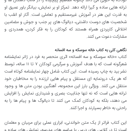
کودک، به خوبی می داند چگونه مفاهیم پیچیده را در قالب داستان ها و
ترانه هایی ساده و گیرا ارائه دهد. تمرکز او بر نمایش، بیانگر باور عمیق او
به قدرت این هنر در آموزش غیرمستقیم و تعاملی است. آثار او اغلب با
شخصیت های دوست داشتنی، دیالوگ های پر جنب و جوش و مضامین
اخلاقی کاربردی همراه هستند که کودکان را به فکر کردن، همدردی و
مشارکت دعوت می کنند.
نگاهی کلی به کتاب خاله سوسکه و سه افسانه
کتاب «خاله سوسکه و سه افسانه» اثری منحصر به فرد در ژانر نمایشنامه
شعرگونه است که با هدف آموزش و سرگرمی کودکان ۷ تا ۱۱ ساله، توسط
نشر بید به چاپ رسیده است. این کتاب شامل چهار نمایشنامه کوتاه است
که هر یک درونمایه ای مستقل و پیام هایی ارزنده را به مخاطبان خود
منتقل می کنند. ویژگی بارز این مجموعه، آهنگین بودن متن ها و وجود
ترانه هایی است که نه تنها جذابیت بصری و شنیداری نمایش را افزایش
می دهند، بلکه به کودکان کمک می کنند تا دیالوگ ها و پیام ها را به
راحتی به خاطر بسپارند و اجرا کنند.
این کتاب فراتر از یک متن خواندنی، ابزاری عملی برای مربیان و معلمان
است تا در کلاس های درس یا مراسم های مدرسه، نمایش های ساده و