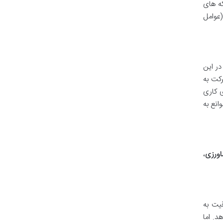
ه های
(عوامل
در این
کت به
ی کاری
انع به
اورزی
،
قیت به
د. اما