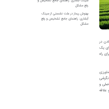
سینک آبشاری: راهنمای جامع تشخیص و
رفع مشکل
بهنوش ریماز
در
علت نشستی از سینک
آبشاری: راهنمای جامع تشخیص و رفع
مشکل
ادن در
های یک
ی راه
شاورزی
نگرشی
اصلی و
 علاقه