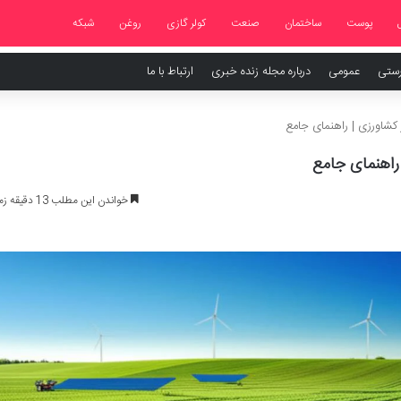
پوست
ساختمان
صنعت
کولر گازی
روغن
شبکه
رستی
عمومی
درباره مجله زنده خبری
ارتباط با ما
 کشاورزی | راهنمای جامع
راهنمای جامع
خواندن این مطلب 13 دقیقه زمان میبرد