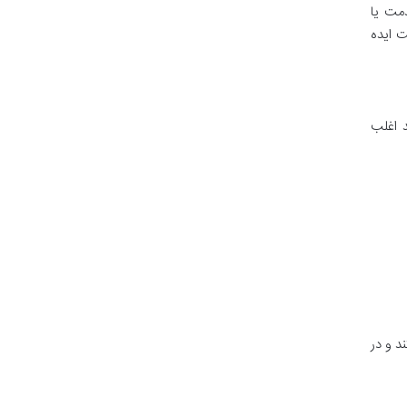
مت یا
ت ایده
د اغلب
د و در