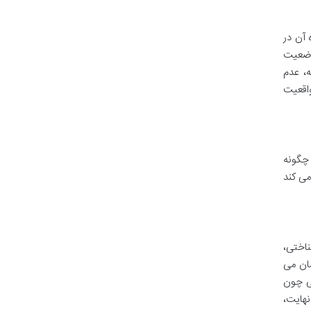
 آن در
وضعیت
ه، عدم
واقعیت
 چگونه
می کند
ناختی،
شان می
ی چون
نهایت،