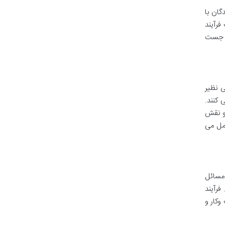
گان با
فرآیند
ر جست
 نظیر
 کنند.
او نقش
عمل می
 مسائل
فرآیند
وکار و