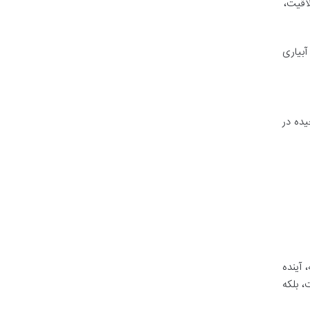
اقیت،
آبیاری
یده در
 آینده
، بلکه