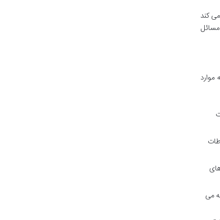
می کند
 مسائل
 موارد
ت
طات
های
ه می