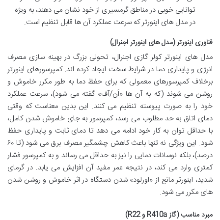
توانایی خوبی در مناطق گرمسیری از خود نشان می دهند، به ویژه
در مدل های اینورتر که سرعت عملکرد آن ها قابل تنظیم است.
فناوری اینورتر (مدل های اینورتر اجنرال)
مدل های اینورتر کولر گازی اجنرال، تحولی بزرگ در بهینه سازی مصرف
انرژی و پایداری دما در شرایط سخت ایجاد کرده اند. کمپرسورهای اینورتر
برخلاف کمپرسورهای معمولی که برای حفظ دما به طور مکرر خاموش و
روشن می شوند (که به آن ها «اَن/آف» گفته می شود)، سرعت عملکرد
خود را به صورت پیوسته تنظیم می کنند. این بدین معناست که وقتی
دمای اتاق به حد مطلوب می رسد، کمپرسور به جای خاموش شدن کامل،
با حداقل توان به کار خود ادامه می دهد تا دمای ثابت و پایداری حفظ
شود. این ویژگی نه تنها باعث کاهش چشمگیر مصرف برق می شود (تا ۶۰
درصد)، بلکه نوسانات دمایی را نیز به حداقل می رساند و به کمپرسور فشار
کمتری وارد می کند، در نتیجه عمر مفید آن افزایش می یابد. در گرمای
شدید، اینورتر مانع از «اورلود» شدن دستگاه در اثر خاموش و روشن شدن
های مکرر می شود.
مبرد مناسب (گاز R410a و R22)