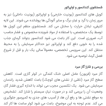
شستشوی کندانسور و اواپراتور
کویل های کندانسور (یونیت خارجی) و اواپراتور (یونیت داخلی) نیز به
مرور زمان با گرد و غبار، برگ و سایر آلودگی ها پوشانده می شوند. این لایه
کثیفی، تبادل حرارت را مختل می کند. شستشوی منظم این کویل ها
توسط یک متخصص، با استفاده از مواد شوینده مخصوص و فشار مناسب
آب، ضروری است. این کار باعث می شود کندانسور بتواند گرمای جذب
شده را به خوبی دفع کند و اواپراتور نیز حداکثر سرمایش را به محیط
منتقل کند. این سرویس تخصصی، معمولاً سالی یک بار و قبل از شروع
فصل گرما، توصیه می شود.
بررسی و شارژ گاز مبرد
گاز مبرد (فریون) عامل اصلی خنک کنندگی در کولر گازی است. کاهش
سطح گاز مبرد (ناشی از نشتی های کوچک) باعث کاهش شدید راندمان
سرمایش می شود. یک تکنسین مجرب می تواند با اندازه گیری فشار گاز،
وضعیت آن را بررسی کند و در صورت نیاز، سیستم را شارژ کند. تشخیص
به موقع نشتی ها و رفع آن ها، از آسیب های جدی به کمپرسور جلوگیری
می کند. عدم توجه به این موضوع، باعث می شود کولر ساعت ها کار کند