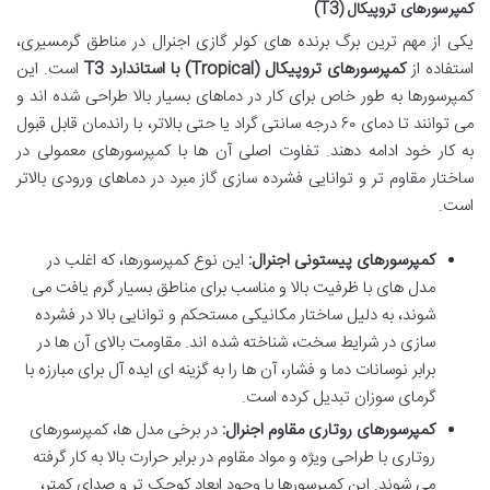
کمپرسورهای تروپیکال (T3)
یکی از مهم ترین برگ برنده های کولر گازی اجنرال در مناطق گرمسیری،
استفاده از
کمپرسورهای تروپیکال (Tropical) با استاندارد T3
است. این
کمپرسورها به طور خاص برای کار در دماهای بسیار بالا طراحی شده اند و
می توانند تا دمای ۶۰ درجه سانتی گراد یا حتی بالاتر، با راندمان قابل قبول
به کار خود ادامه دهند. تفاوت اصلی آن ها با کمپرسورهای معمولی در
ساختار مقاوم تر و توانایی فشرده سازی گاز مبرد در دماهای ورودی بالاتر
است.
کمپرسورهای پیستونی اجنرال:
این نوع کمپرسورها، که اغلب در
مدل های با ظرفیت بالا و مناسب برای مناطق بسیار گرم یافت می
شوند، به دلیل ساختار مکانیکی مستحکم و توانایی بالا در فشرده
سازی در شرایط سخت، شناخته شده اند. مقاومت بالای آن ها در
برابر نوسانات دما و فشار، آن ها را به گزینه ای ایده آل برای مبارزه با
گرمای سوزان تبدیل کرده است.
کمپرسورهای روتاری مقاوم اجنرال:
در برخی مدل ها، کمپرسورهای
روتاری با طراحی ویژه و مواد مقاوم در برابر حرارت بالا به کار گرفته
می شوند. این کمپرسورها با وجود ابعاد کوچک تر و صدای کمتر،