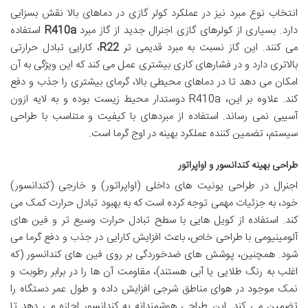
انتخاب نوع مبرد نیز در عملکرد کولر گازی در دماهای بالا نقش بسزایی
دارد. بسیاری از کولرهای گازی اجنرال جدید از گاز مبرد
R410a
استفاده
می کنند. این گاز نسبت به مبرد قدیمی تر
R22
، کارایی تبادل حرارتی
بالاتری دارد و در فشارهای کاری بیشتری عمل می کند که این ویژگی به آن
امکان می دهد تا در دماهای محیطی بالا، گرمای بیشتری را جذب و دفع
کند. علاوه بر این، R410a دوستدار محیط زیست بوده و به لایه ازون
آسیبی نمی رساند. استفاده از مبردهای با کیفیت و متناسب با طراحی
سیستم، تضمین کننده عملکرد بهینه در اوج گرما است.
طراحی بهینه کندانسور و اواپراتور
اجنرال در طراحی یونیت های داخلی (اواپراتور) و خارجی (کندانسور)
خود، به جزئیات مهمی توجه کرده است که به بهبود تبادل حرارت کمک می
کند. استفاده از کویل هایی با سطح تبادل حرارت وسیع تر و فین های
آلومینیومی با طراحی خاص، باعث افزایش کارایی در جذب و دفع گرما می
شود. همچنین، پوشش های ضدخوردگی بر روی فین های کندانسور (که
اغلب به رنگ طلایی یا آبی هستند)، مقاومت آن ها را در برابر رطوبت و
نمک موجود در هوای مناطق شرجی افزایش داده و طول عمر دستگاه را
تضمین می کند. این طراحی هوشمندانه به کندانسور اجازه می دهد تا