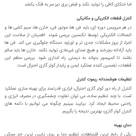
اما خنکای کافی را تولید نکند و قبض برق نیز سر به فلک بکشد.
کنترل قطعات الکتریکی و مکانیکی
در هر سرویس دوره ای، باید فن ها، موتور فن، خازن ها، سیم کشی ها و
اتصالات الکتریکی توسط تکنسین بررسی شوند. اطمینان از سلامت این
اجزا، از بروز مشکلات جدی تر و اورلود دستگاه جلوگیری می کند. فن ها
باید آزادانه بچرخند و هیچ صدای غیرعادی تولید نکنند. خازن ها باید سالم
باشند تا کمپرسور بتواند به درستی راه اندازی شود. بررسی منظم این
قطعات، تضمین کننده عملکرد ایمن و پایدار کولر گازی اجنرال است.
تنظیمات هوشمندانه ریموت کنترل
کنترل از راه دور کولر گازی اجنرال، ابزاری قدرتمند برای بهینه سازی عملکرد
است. با چند تنظیم ساده، می توان تفاوت چشمگیری در مصرف انرژی و
راحتی محیط ایجاد کرد. بیایید ببینیم چگونه می توانیم با دکمه های
کنترل کولر گازی، بهترین نتیجه را بگیریم.
دمای بهینه
یکی از رایج ترین اشتباهات، تنظیم دما بر روی پایین ترین حد ممکن