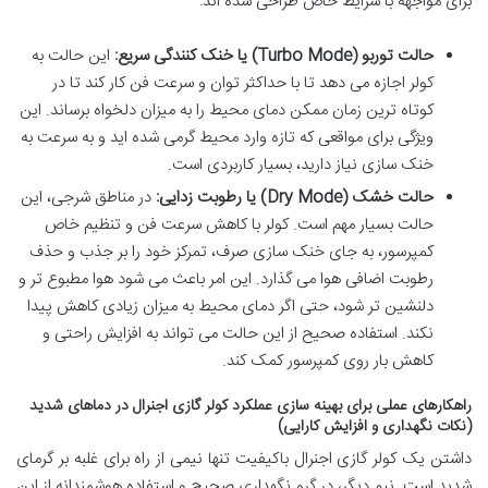
برای مواجهه با شرایط خاص طراحی شده اند:
حالت توربو (Turbo Mode) یا خنک کنندگی سریع:
این حالت به
کولر اجازه می دهد تا با حداکثر توان و سرعت فن کار کند تا در
کوتاه ترین زمان ممکن دمای محیط را به میزان دلخواه برساند. این
ویژگی برای مواقعی که تازه وارد محیط گرمی شده اید و به سرعت به
خنک سازی نیاز دارید، بسیار کاربردی است.
حالت خشک (Dry Mode) یا رطوبت زدایی:
در مناطق شرجی، این
حالت بسیار مهم است. کولر با کاهش سرعت فن و تنظیم خاص
کمپرسور، به جای خنک سازی صرف، تمرکز خود را بر جذب و حذف
رطوبت اضافی هوا می گذارد. این امر باعث می شود هوا مطبوع تر و
دلنشین تر شود، حتی اگر دمای محیط به میزان زیادی کاهش پیدا
نکند. استفاده صحیح از این حالت می تواند به افزایش راحتی و
کاهش بار روی کمپرسور کمک کند.
راهکارهای عملی برای بهینه سازی عملکرد کولر گازی اجنرال در دماهای شدید
(نکات نگهداری و افزایش کارایی)
داشتن یک کولر گازی اجنرال باکیفیت تنها نیمی از راه برای غلبه بر گرمای
شدید است. نیم دیگر، در گرو نگهداری صحیح و استفاده هوشمندانه از این