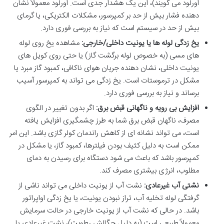
اورلود می گویند)، این یک هشدار جدی است. اورلود معمولاً نشان
دهنده فشار بیش از حد بر کمپرسور، مشکلات الکتریکی، یا گرمای
بیش از حد در سیستم است که نیاز به بررسی فوری دارد.
یخ زدگی لوله ها یا یونیت داخلی/خارجی:
مشاهده یخ روی لوله
های مسی (به خصوص لوله برگشت گاز) یا حتی روی کویل های
یونیت داخلی، نشان دهنده جریان هوای ناکافی، کمبود گاز مبرد یا
مشکل در ترموستات است. یخ زدگی می تواند به کمپرسور آسیب
برساند و نیاز به بررسی فوری دارد.
افزایش بی رویه و ناگهانی قبض برق:
اگر بدون تغییر در الگوی
مصرف، ناگهان قبض برق شما به طرز چشمگیری افزایش یافته
است، می تواند نشانه ای از کاهش راندمان کولر گازی باشد. این امر
ممکن است به دلیل کثیف بودن فیلترها، کمبود گاز، یا مشکل در
کمپرسور باشد که باعث می شود دستگاه برای رسیدن به دمای
مطلوب، انرژی بیشتری مصرف کند.
نشتی آب غیرعادی:
نشت آب از یونیت داخلی می تواند ناشی از
گرفتگی لوله تخلیه آب، تراز نبودن یونیت، یا یخ زدگی اواپراتور
باشد. در حالی که نشت آب از یونیت خارجی در حالت سرمایش
معمولاً طبیعی است (به دلیل چگالش رطوبت)، نشت غیرعادی یا