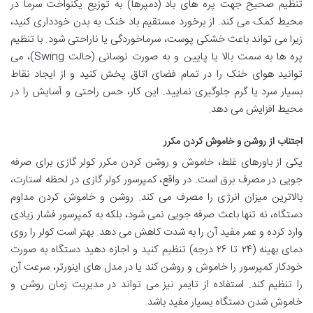
تنظیم صحیح جهت پره های باد (دمپرها) به توزیع یکنواخت سرما در
محیط کمک می کند. از برخورد مستقیم باد خنک به بدن خودداری کنید،
زیرا می تواند باعث خشکی پوست، سرماخوردگی یا ناراحتی شود. با تنظیم
پره ها به سمت بالا یا پایین و به صورت نوسانی (حالت Swing)، می
توانید هوای خنک را در تمام فضای اتاق پخش کنید و از ایجاد نقاط
بسیار سرد یا گرم جلوگیری نمایید. این کار، حس راحتی و آسایش را در
محیط افزایش می دهد.
اجتناب از روشن و خاموش کردن مکرر
یکی از باورهای غلط، خاموش و روشن کردن مکرر کولر گازی برای صرفه
جویی در مصرف برق است. در واقع، کمپرسور کولر گازی در لحظه استارت،
بالاترین میزان انرژی را مصرف می کند. روشن و خاموش کردن مداوم
دستگاه، نه تنها باعث صرفه جویی نمی شود، بلکه به کمپرسور فشار زیادی
وارد کرده و عمر مفید آن را به شدت کاهش می دهد. بهتر است کولر را روی
دمای بهینه (۲۴ تا ۲۶ درجه) تنظیم کنید و اجازه دهید دستگاه به صورت
خودکار کمپرسور را خاموش و روشن کند یا در مدل های اینورتر، سرعت آن
را تنظیم کند. استفاده از تایمر نیز می تواند در مدیریت زمان روشن و
خاموش شدن دستگاه بسیار مفید باشد.