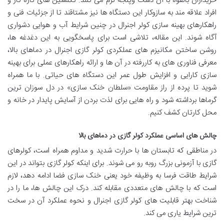
خریداران بالقوه با آن دست وپنجه نرم می کنند. تکنسین های تازه کار و
افراد علاقه مند به سازوکار این دستگاه ها نیز مشتاقند تا از جزئیات فنی و
راهکارهای بهینه سازی کولر اجنرال در چنین شرایط آب و هوایی دشواری
آگاه شوند. این مقاله، تلاشی است برای پاسخگویی به این دغدغه ها،
روشن ساختن مکانیزم های عملکردی کولر گازی اجنرال در دماهای بالا،
معرفی فناوری های به کاررفته در آن ها و ارائه راهکارهای عملی برای بهینه
سازی کارایی و افزایش طول عمر این دستگاه های حیاتی. با ما همراه
شوید تا پرده از راز مقاومت «سلطان خنک سازی» در دل سوزان ترین
گرماها برداشته شود و راه هایی برای لذت بردن از آسایش پایدار در خانه و
محل کارتان کشف کنیم.
چالش های اساسی عملکرد کولر گازی در دماهای بالا
در مناطقی که تابستان ها با حرارت شدید و مداوم همراه است، کولرهای
گازی با آزمونی بزرگ روبه رو می شوند. برای اینکه کولر گازی بتواند در این
شرایط طاقت فرسا به وظیفه خود یعنی خنک سازی فضا ادامه دهد، لازم
است که با چالش های متعددی مقابله کند. درک این چالش ها، ما را در
شناخت بهتر قابلیت های کولر گازی اجنرال و نحوه عملکرد آن در سخت
ترین شرایط یاری می کند.