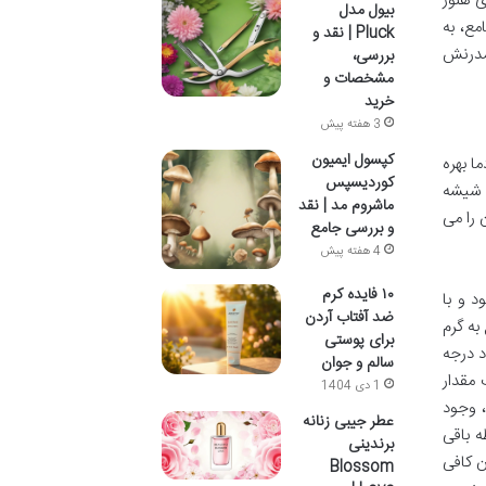
ی هنوز
بیول مدل
مع، به
Pluck | نقد و
مدرنش
بررسی،
مشخصات و
خرید
3 هفته پیش
کپسول ایمیون
ا بهره
کوردیسپس
ی شیشه
ماشروم مد | نقد
 را می
و بررسی جامع
4 هفته پیش
۱۰ فایده کرم
 و با
ضد آفتاب آردن
به گرم
برای پوستی
د درجه
سالم و جوان
 مقدار
1 دی 1404
 وجود
عطر جیبی زنانه
 باقی
برندینی
ن کافی
Blossom