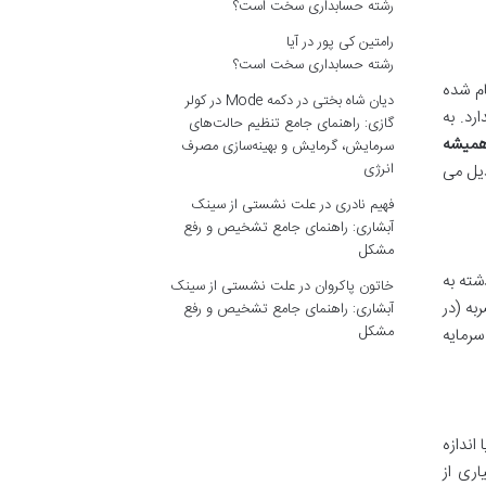
رشته حسابداری سخت است؟
رامتین کی پور
در
آیا
رشته حسابداری سخت است؟
ام شده
دیان شاه بختی
در
دکمه Mode در کولر
رد. به
گازی: راهنمای جامع تنظیم حالت‌های
میشه
سرمایش، گرمایش و بهینه‌سازی مصرف
انرژی
دیل می
فهیم نادری
در
علت نشستی از سینک
آبشاری: راهنمای جامع تشخیص و رفع
مشکل
شته به
خاتون پاکروان
در
علت نشستی از سینک
به (در
آبشاری: راهنمای جامع تشخیص و رفع
مشکل
سرمایه
اندازه
اری از