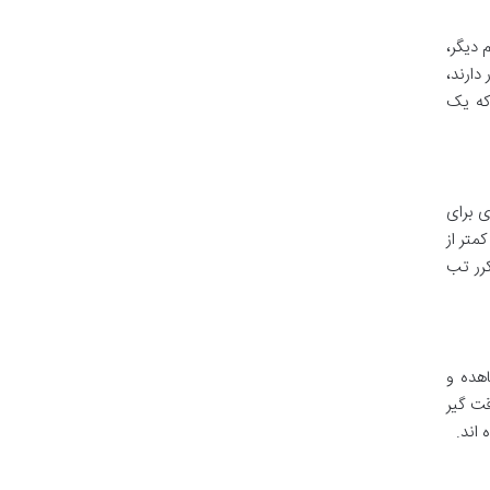
 دیگر،
دارند،
که یک
ی برای
 کمتر از
کرر تب
هده و
قت گیر
اند.