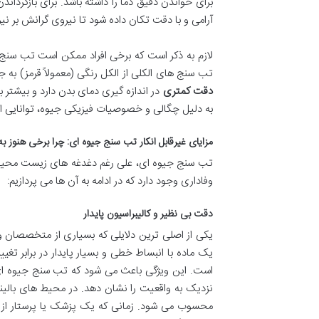
برای خواندن دقیق دما را داشته باشد. برای بازگردان
آرامی و با دقت تکان داده شود تا نیروی گرانش بر 
لازم به ذکر است که برخی افراد ممکن است تب سنج 
تب سنج های الکلی از الکل رنگی (معمولاً قرمز) به ج
دقت کمتری
در اندازه گیری دمای بدن دارد و بیشتر 
به دلیل چگالی و خصوصیات فیزیکی جیوه، توانایی اند
مزایای غیرقابل انکار تب سنج جیوه ای: چرا برخی هنوز به
تب سنج جیوه ای، علی رغم دغدغه های زیست محیطی و
وفاداری وجود دارد که در ادامه به آن ها می پردازیم:
دقت بی نظیر و کالیبراسیون پایدار
یکی از اصلی ترین دلایلی که بسیاری از متخصصان و
یک ماده با انبساط خطی و بسیار پایدار در برابر تغ
است. این ویژگی باعث می شود که تب سنج جیوه ای، ب
نزدیک به واقعیت را نشان دهد. در محیط های بالی
محسوب می شود. زمانی که یک پزشک یا پرستار از تب