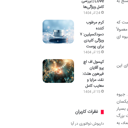
سنج به
Love | بررسی
کامل ویژگی‌ها
24 آذر 1404
است که
کرم مرطوب
کننده
عمولاً
دمودکسیلین: ۷
یوه ای
ویژگی کلیدی
برای پوست
15 آذر 1404
کپسول اف اچ
ای این
پرو آقایان
فیرهون هلث:
نقد، مزایا و
معایب کامل
15 آذر 1404
. جیوه
 یکسان
 بسیار
نظرات کاربران
 بزرگ
اد، به
داریوش ذوالنوری
در
آیا