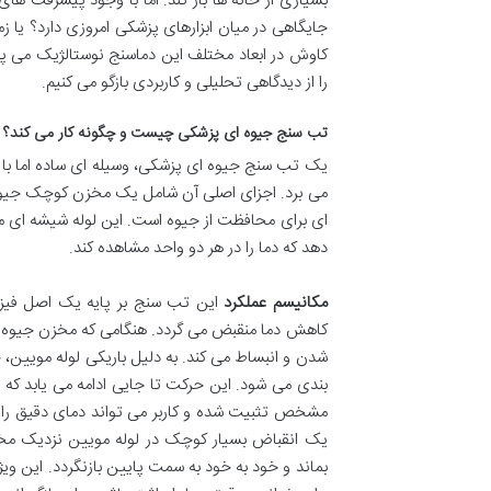
بسیاری از خانه ها باز کند. اما با وجود پیشرفت ه
جایگاهی در میان ابزارهای پزشکی امروزی دارد؟ یا زم
کاوش در ابعاد مختلف این دماسنج نوستالژیک می پ
را از دیدگاهی تحلیلی و کاربردی بازگو می کنیم.
تب سنج جیوه ای پزشکی چیست و چگونه کار می کند؟
یک تب سنج جیوه ای پزشکی، وسیله ای ساده اما با طر
می برد. اجزای اصلی آن شامل یک مخزن کوچک جیوه د
ای برای محافظت از جیوه است. این لوله شیشه ای معمو
دهد که دما را در هر دو واحد مشاهده کند.
مکانیسم عملکرد
این تب سنج بر پایه یک اصل فیزیک
کاهش دما منقبض می گردد. هنگامی که مخزن جیوه در 
شدن و انبساط می کند. به دلیل باریکی لوله مویین،
بندی می شود. این حرکت تا جایی ادامه می یابد که 
مشخص تثبیت شده و کاربر می تواند دمای دقیق را
یک انقباض بسیار کوچک در لوله مویین نزدیک مخز
بماند و خود به خود به سمت پایین بازنگردد. این وی