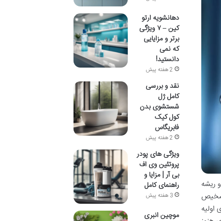
دهانشویه ارتو
کین – ۷ ویژگی
برتر و مزایایی
که نمی
دانستید!
2 هفته پیش
نقد و بررسی
کامل ژل
شستشوی بدن
کول کیک
فابریگاس
2 هفته پیش
ویژگی های پودر
پروتئین وی اف
بی آر | مزایا و
و ریشه
راهنمای کامل
تشخیص
3 هفته پیش
 اولیه
موچین انبری