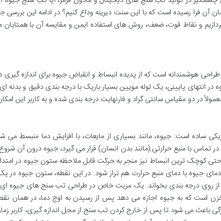
ای چشمگیر در تولید تب سنج های دیجیتال و مادون قرمز، آیا تب سنج جیوه ا
ان آن فرا رسیده است که با این سنت دیرینه وداع کنیم؟ در ادامه این بررسی جا
ردازیم و نقاط قوت، ضعف، روش های استفاده ایمن و مقایسه آن با همتایان 
احی هوشمندانه است که از پدیده انبساط و انقباض جیوه برای اندازه گیری دم
ر انتهای پایینی، یک لوله مویین بسیار باریک با درجه بندی دقیق و بدنه ا
لاً در دو مقیاس سانتی گراد و فارنهایت درجه بندی شده و به کاربر این امکان
ی ساده است: جیوه، مانند بسیاری از مایعات، با افزایش دما منبسط می شود
تماس با منبع حرارتی (مانند بدن انسان) قرار می گیرد، جیوه درون آن شروع 
 حتی کوچک ترین انبساط نیز منجر به حرکت قابل ملاحظه ستون جیوه در امتدا
دمای جیوه با دمای منبع حرارت هم تراز شود. در این نقطه، ستون جیوه در یک
 از روی درجه بندی بخواند. یک مزیت خاص در طراحی تب سنج های جیوه ای،
ن است که به جیوه اجازه می دهد پس از رسیدن به اوج دما، در همان نقطه
ژگی باعث می شود تا پس از خارج کردن تب سنج از محل اندازه گیری، کاربر زما