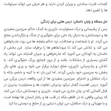
کلمات، قدرت ساختن و ویران کردن دارند و هر حرفی می تواند سرنوشت
ها را تغییر دهد.
حل مسئله و پایان داستان: درس هایی برای زندگی
پس از پشیمانی و درک مسئولیت، نازپری به کمک حاکم سرزمین سفیدی
ها و دوستانش، به دنبال راه حلی برای جلوگیری از جنگ و بازگرداندن صلح
می گردد. او با شجاعت و صداقت، نزد حاکم بنفشه ها می رود، عذرخواهی
می کند و تلاش می کند تا سوءتفاهم ها را برطرف سازد. این بخش از
داستان به کودکان می آموزد که عذرخواهی و جبران اشتباه، می تواند راه
گشای بسیاری از مشکلات باشد و از بروز فجایع بزرگ جلوگیری کند. با
تلاش و پادرمیانی نازپری، صلح دوباره برقرار می شود و پری های بال
بنفش به سرزمین خود بازمی گردند. اما این بار، نه با کینه و خشم، بلکه با
درک متقابل و احترام. سرزمین سفیدی ها از این واقعه، درس بزرگی می
آموزد: درس اهمیت گفتار نیکو، پذیرش تفاوت ها و مسئولیت پذیری در
قبال کلماتی که بر زبان جاری می شوند. نازپری و دوستانش درک می کنند
که زیبایی واقعی نه در ظاهر، بلکه در قلب ها و رفتار انسان ها نهفته است
و با مهربانی و درک متقابل، می توان دنیایی پر از صلح و دوستی بنا کرد.