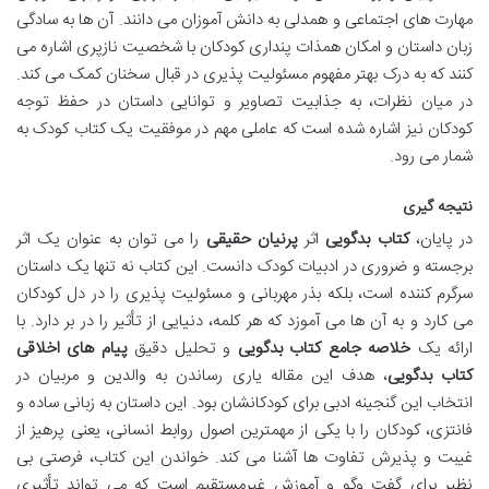
مهارت های اجتماعی و همدلی به دانش آموزان می دانند. آن ها به سادگی
زبان داستان و امکان همذات پنداری کودکان با شخصیت نازپری اشاره می
کنند که به درک بهتر مفهوم مسئولیت پذیری در قبال سخنان کمک می کند.
در میان نظرات، به جذابیت تصاویر و توانایی داستان در حفظ توجه
کودکان نیز اشاره شده است که عاملی مهم در موفقیت یک کتاب کودک به
شمار می رود.
نتیجه گیری
در پایان،
کتاب بدگویی
اثر
پرنیان حقیقی
را می توان به عنوان یک اثر
برجسته و ضروری در ادبیات کودک دانست. این کتاب نه تنها یک داستان
سرگرم کننده است، بلکه بذر مهربانی و مسئولیت پذیری را در دل کودکان
می کارد و به آن ها می آموزد که هر کلمه، دنیایی از تأثیر را در بر دارد. با
ارائه یک
خلاصه جامع کتاب بدگویی
و تحلیل دقیق
پیام های اخلاقی
کتاب بدگویی
، هدف این مقاله یاری رساندن به والدین و مربیان در
انتخاب این گنجینه ادبی برای کودکانشان بود. این داستان به زبانی ساده و
فانتزی، کودکان را با یکی از مهمترین اصول روابط انسانی، یعنی پرهیز از
غیبت و پذیرش تفاوت ها آشنا می کند. خواندن این کتاب، فرصتی بی
نظیر برای گفت وگو و آموزش غیرمستقیم است که می تواند تأثیری