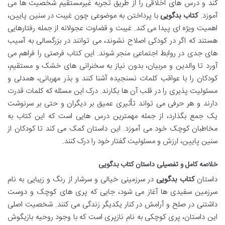
کند و درس های اخلاقی را از طریق تجربه غیرمستقیم شخصیت ها می
آموزد.
کتاب بدگویی
با پرداختن به موضوعی چون غیبت در سنین پایین،
اهمیت ویژه ای پیدا می کند. غیبت و قضاوت عجولانه از جمله رفتارهایی
هستند که اگر در کودکی اصلاح نشوند، می توانند در بزرگسالی به آسیب
های جدی در روابط اجتماعی منجر شوند. این کتاب فرصتی را فراهم می
آورد تا والدین و مربیان، بدون نیاز به سخنرانی های خشک و مستقیم،
کودکان را با عواقب کلمات نسنجیده آشنا کنند و بذر مهربانی، همدلی و
مسئولیت پذیری را در قلب آن ها بکارند. درک این مسئله که کلمات قدرت
دارند و هر حرفی می تواند تأثیری عمیق بر دیگران و حتی بر سرنوشت
یک جمع بگذارد، از جمله مهمترین درس هایی است که این کتاب به
مخاطبان کوچک خود می آموزد. این داستان کمک می کند تا کودکان از
سنین پایین، ارزش و مسئولیت گفتار خود را درک کنند.
خلاصه کامل و تفصیلی داستان کتاب بدگویی
داستان
کتاب بدگویی
در سرزمینی خیالی و سرشار از رنگ و زیبایی به نام
سرزمین سفیدی ها آغاز می شود، جایی که پری های کوچک و دوست
داشتنی در صلح و آرامش در کنار یکدیگر زندگی می کنند. شخصیت اصلی
این داستان، پری کوچکی به نام نازپری است که با وجود روحیه بازیگوش