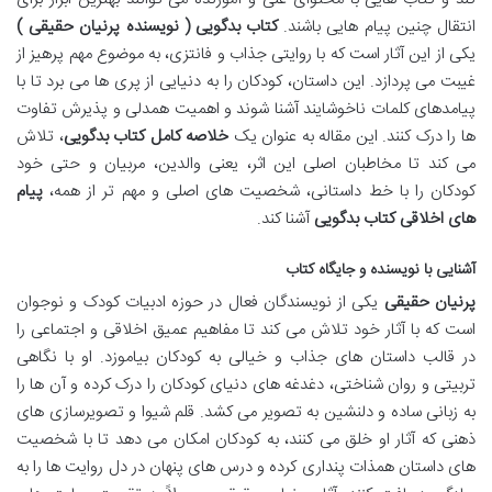
انتقال چنین پیام هایی باشند.
کتاب بدگویی ( نویسنده پرنیان حقیقی )
یکی از این آثار است که با روایتی جذاب و فانتزی، به موضوع مهم پرهیز از
غیبت می پردازد. این داستان، کودکان را به دنیایی از پری ها می برد تا با
پیامدهای کلمات ناخوشایند آشنا شوند و اهمیت همدلی و پذیرش تفاوت
ها را درک کنند. این مقاله به عنوان یک
خلاصه کامل کتاب بدگویی
، تلاش
می کند تا مخاطبان اصلی این اثر، یعنی والدین، مربیان و حتی خود
کودکان را با خط داستانی، شخصیت های اصلی و مهم تر از همه،
پیام
های اخلاقی کتاب بدگویی
آشنا کند.
آشنایی با نویسنده و جایگاه کتاب
پرنیان حقیقی
یکی از نویسندگان فعال در حوزه ادبیات کودک و نوجوان
است که با آثار خود تلاش می کند تا مفاهیم عمیق اخلاقی و اجتماعی را
در قالب داستان های جذاب و خیالی به کودکان بیاموزد. او با نگاهی
تربیتی و روان شناختی، دغدغه های دنیای کودکان را درک کرده و آن ها را
به زبانی ساده و دلنشین به تصویر می کشد. قلم شیوا و تصویرسازی های
ذهنی که آثار او خلق می کنند، به کودکان امکان می دهد تا با شخصیت
های داستان همذات پنداری کرده و درس های پنهان در دل روایت ها را به