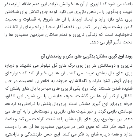
باعث می شود که نازپری از آن ها خوشش نیاید. این عدم علاقه اولیه، بذر
غیبت و بدگویی را در ذهن نازپری می کارد. او به جای تلاش برای شناختن
پری های تازه وارد و ایجاد ارتباط با آن ها، شروع به قضاوت و صحبت
کردن پشت سرشان می کند. این نقطه، آغاز ماجرا و زنجیره ای از اتفاقات
ناخوشایند است که زندگی نازپری و تمام ساکنان سرزمین سفیدی ها را
تحت تأثیر قرار می دهد.
روند اوج گیری مشکل: بدگویی های مکرر و پیامدهای آن
نازپری و دوستانش هر روز روی برگ های گل نیلوفر می نشینند و درباره
پری های بال بنفش غیبت می کنند. آن ها بی خبر از آنند که دیوارهای
پنهان گوش شنوا دارند و کلماتشان، هرچند به ظاهر بی اهمیت، در حال
شنیده شدن هستند. یک روز، یکی از پری های مهاجر با بال های بنفش که
اتفاقی از کنار آن ها می گذشت، حرف هایشان را می شنود. این اتفاق،
جرقه ای برای اوج گیری مشکل است. پری بال بنفش با ناراحتی به نزد هم
نوعانش بازمی گردد و خبر غیبت های نازپری و دوستانش را به آن ها می
دهد. این موضوع، پری های بال بنفش را به شدت ناراحت می کند و باعث
می شود فکر کنند که هیچ کس در سرزمین سفیدی ها آن ها را دوست
ندارد و همه درباره شان بد فکر می کنند. این حس طردشدگی و ناراحتی،