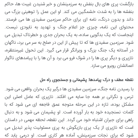
بازگشت پری های بال بنفش به سرزمینشان و خبر شنیدن غیبت ها، حاکم
بنفشه ها را به شدت خشمگین می کند. او این عمل را توهینی بزرگ می
داند و بدون درنگ، نامه ای برای حاکم سرزمین سفیدی ها می فرستد.
محتوای این نامه، چیزی جز اعلام جنگ و تهدید به نابودی نیست.
اینجاست که یک بدگویی ساده، به یک بحران جدی و خطرناک تبدیل می
شود. سرزمین سفیدی ها که تا پیش از این در صلح به سر می برد، ناگهان
در آستانه یک جنگ بزرگ و ویرانگر قرار می گیرد. این تحول غیرمنتظره،
نازپری و دیگر پری ها را در شوک فرو می برد و آن ها را با پیامدهای ناگوار
اعمالشان روبرو می سازد.
نقطه عطف و درک پیامدها: پشیمانی و جستجوی راه حل
با رسیدن نامه جنگ، سرزمین سفیدی ها درگیر یک بحران واقعی می شود.
ترس و نگرانی بر همه جا سایه می افکند. نازپری که عامل اصلی این
مشکل بوده، تازه در این مرحله متوجه عمق فاجعه ای می شود که با
کلمات نسنجیده خود به بار آورده است. او پشیمان می شود و به دنبال
راهی برای جبران اشتباه خود می گردد. این نقطه، لحظه مهمی در داستان
است که نازپری از یک پری بازیگوش به پری مسئولیت پذیر تبدیل می
شود که برای نجات سرزمینش، آماده هر کاری است. او درمی یابد که