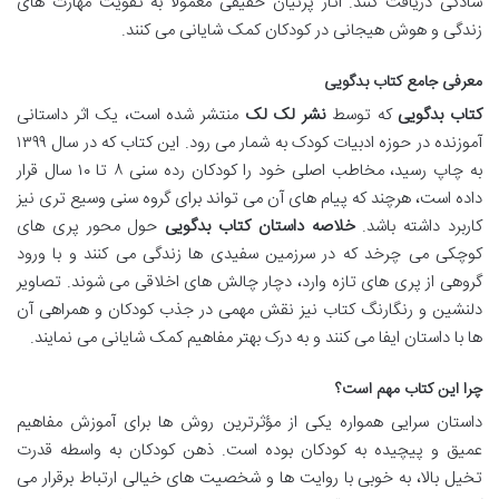
سادگی دریافت کنند. آثار پرنیان حقیقی معمولاً به تقویت مهارت های
زندگی و هوش هیجانی در کودکان کمک شایانی می کنند.
معرفی جامع کتاب بدگویی
کتاب بدگویی
که توسط
نشر لک لک
منتشر شده است، یک اثر داستانی
آموزنده در حوزه ادبیات کودک به شمار می رود. این کتاب که در سال ۱۳۹۹
به چاپ رسید، مخاطب اصلی خود را کودکان رده سنی ۸ تا ۱۰ سال قرار
داده است، هرچند که پیام های آن می تواند برای گروه سنی وسیع تری نیز
کاربرد داشته باشد.
خلاصه داستان کتاب بدگویی
حول محور پری های
کوچکی می چرخد که در سرزمین سفیدی ها زندگی می کنند و با ورود
گروهی از پری های تازه وارد، دچار چالش های اخلاقی می شوند. تصاویر
دلنشین و رنگارنگ کتاب نیز نقش مهمی در جذب کودکان و همراهی آن
ها با داستان ایفا می کنند و به درک بهتر مفاهیم کمک شایانی می نمایند.
چرا این کتاب مهم است؟
داستان سرایی همواره یکی از مؤثرترین روش ها برای آموزش مفاهیم
عمیق و پیچیده به کودکان بوده است. ذهن کودکان به واسطه قدرت
تخیل بالا، به خوبی با روایت ها و شخصیت های خیالی ارتباط برقرار می