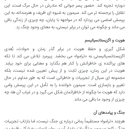
دوباره تجربه کند. حضور پسر جوانی که مادرش در حال مرگ است، این
تقابل را برجسته تر می کند. سیمون به شیوه ای ظریف و هنرمندانه، به این
پرسش اساسی می پردازد که در مواجهه با پایان، چه چیزی از زندگی باقی
می ماند و چگونه می توان در برابر نیستی، به معنای وجود چنگ زد.
هویت و اگزیستانسیالیسم
شکل گیری و حفظ هویت در برابر گذر زمان و حوادث، بُعدی
اگزیستانسیالیستی به «تراموا» می بخشد. پیرمرد تلاش می کند تا تکه
های پراکنده ی خاطراتش را کنار هم بگذارد و معنایی برای خود بیابد.
هویت در این رمان، چیزی ثابت و از پیش تعیین شده نیست، بلکه
مجموعه ای سیال از تجربیات و خاطراتی است که به طور مداوم در حال
تغییر و بازسازی است. سیمون خواننده را به تأمل در این پرسش وامی
دارد که هویت ما چگونه از خاطراتمان شکل می گیرد و در غیاب آن ها، چه
چیزی از وجود ما باقی می ماند.
جنگ و پیامدهای آن
هرچند «تراموا» مستقیماً رمانی درباره ی جنگ نیست، اما بازتاب تجربیات
جنگی کلود سیمون و تأثیرات پایدار آن بر روان انسان، به شکلی ظریف در