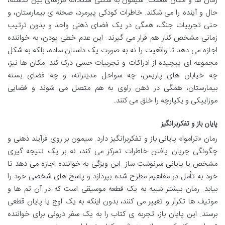
زمان ها و مکان هاست. سیمون به شکلی استادانه مرزهای بین گذشته،
حال و آینده را می شکند. خاطرات کودکی پیرمرد، صحنه ی بیمارستان، و
حتی تجربیات جنگ، همگی در یک فضای ذهنی واحد و بدون ترتیب
زمانی مشخص کنار هم قرار می گیرند. این عدم خطی بودن، به خواننده
اجازه می دهد تا واقعیت را نه به صورت یک داستان ساده، بلکه به شکل
مجموعه ای پیچیده از ادراکات و تجربیات حسی درک کند. مکان ها نیز،
چه خیابان های پاریس، چه سواحل مدیترانه، و چه فضای بسته
بیمارستان، همگی در ذهن راوی به هم متصل می شوند و فضایی
موزاییکی و یکپارچه را خلق می کنند.
پایان باز و تفکربرانگیز
رمان «تراموا» پایانی باز و تفکربرانگیز دارد. سیمون بر روی فرآیند ذهنی و
چگونگی جریان یافتن خاطرات تمرکز می کند، نه بر یک نتیجه گیری
مشخص یا پایانی سرنوشت ساز. این ویژگی به خواننده اجازه می دهد تا
خود به تأمل در مفاهیم مطرح شده بپردازد و پاسخ های شخصی خود را
بیابد. رمان بیشتر شبیه به یک قطعه موسیقی است که در آن تم ها و
موتیف ها تکرار و تغییر می کنند، بدون اینکه به یک اوج یا پایان قطعی
برسند. این پایان باز، تجربه ی کتاب را به یک سفر درونی برای خواننده