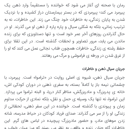
رمان با صحنه ای آغاز می شود که خواننده را مستقیماً وارد ذهن یک
پیرمرد می کند؛ پیرمردی که در بستر بیمارستان دراز کشیده و با نزدیک
شدن به پایان زندگی، به خاطرات خود چنگ می زند. این خاطرات، نه به
ترتیب زمانی، بلکه به شکلی سیال و پاره پاره از ذهن او می گذرند. او در
حال گذراندن روزهای آخر عمر خود است و تنها دستاویزی که برای زنده
ماندن می یابد، مرور تصاویر و لحظات گذشته است. در این تقلا برای
حفظ رشته ی زندگی، خاطرات همچون طناب نجاتی عمل می کنند که او را
از غرق شدن در ورطه ی فراموشی و مرگ می رهانند.
جریان سیال ذهن و خاطرات
جریان سیال ذهن، شیوه ی اصلی روایت در «تراموا» است. پیرمرد، با
چشمانی نیمه باز یا کاملاً بسته، به سفری ذهنی در دوران کودکی اش،
خانه ی پدربزرگ و مادربزرگش، مناظر کنار دریا، و البته تراموا می پردازد.
این تراموا، نه تنها یک وسیله ی حمل و نقل، بلکه نمادی از حرکت مداوم
زمان و پیوندی با گذشته است. خواننده در این سفر ذهنی، لحظاتی از
زندگی او را از سر می گذراند: صدای فریاد کودکان در حیاط مدرسه، شانه
زدن موهای مادر، و حضور مادربزرگ پیچیده در لباس های گرم. این
خاطرات گاه چنان زنده و واقعی به نظر می رسند که مرز میان خواب و