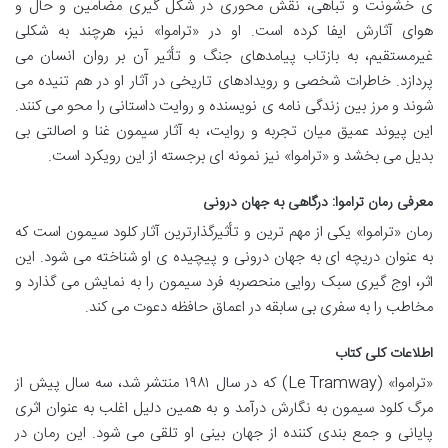
ی خشونت و تباهی، نقش محوری در شکل گیری مضامین و حال و
هوای آثارش ایفا کرده است. او در «تراموا» نیز، هرچند به شکلی
غیرمستقیم، به بازتاب پیامدهای جنگ و تأثیر آن بر روان انسان می
پردازد. خاطرات شخصی و رویدادهای تاریخی در آثار او در هم تنیده می
شوند و مرز بین زندگی نامه ی نویسنده و روایت داستانی را محو می کنند.
این پیوند عمیق میان تجربه و روایت، به آثار سیمون غنا و اصالتی بی
بدیل می بخشد و «تراموا» نیز نمونه ای برجسته از این رویکرد است.
معرفی رمان تراموا: درگاهی به جهان درونی
رمان «تراموا» یکی از مهم ترین و تأثیرگذارترین آثار کلود سیمون است که
به عنوان دریچه ای به جهان درونی و پیچیده ی او شناخته می شود. این
اثر، اوج گیری سبک روایی منحصربه فرد سیمون را به نمایش می گذارد و
مخاطب را به سفری بی سابقه در اعماق حافظه دعوت می کند.
اطلاعات کلی کتاب
«تراموا» (Le Tramway) که در سال ۱۹۸۱ منتشر شد، سه سال پیش از
مرگ کلود سیمون به نگارش درآمد و به همین دلیل اغلب به عنوان اثری
پایانی و جمع بندی کننده از جهان بینی او تلقی می شود. این رمان در