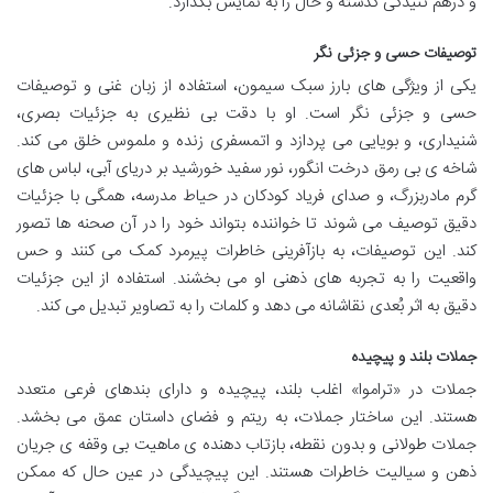
و درهم تنیدگی گذشته و حال را به نمایش بگذارد.
توصیفات حسی و جزئی نگر
یکی از ویژگی های بارز سبک سیمون، استفاده از زبان غنی و توصیفات
حسی و جزئی نگر است. او با دقت بی نظیری به جزئیات بصری،
شنیداری، و بویایی می پردازد و اتمسفری زنده و ملموس خلق می کند.
شاخه ی بی رمق درخت انگور، نور سفید خورشید بر دریای آبی، لباس های
گرم مادربزرگ، و صدای فریاد کودکان در حیاط مدرسه، همگی با جزئیات
دقیق توصیف می شوند تا خواننده بتواند خود را در آن صحنه ها تصور
کند. این توصیفات، به بازآفرینی خاطرات پیرمرد کمک می کنند و حس
واقعیت را به تجربه های ذهنی او می بخشند. استفاده از این جزئیات
دقیق به اثر بُعدی نقاشانه می دهد و کلمات را به تصاویر تبدیل می کند.
جملات بلند و پیچیده
جملات در «تراموا» اغلب بلند، پیچیده و دارای بندهای فرعی متعدد
هستند. این ساختار جملات، به ریتم و فضای داستان عمق می بخشد.
جملات طولانی و بدون نقطه، بازتاب دهنده ی ماهیت بی وقفه ی جریان
ذهن و سیالیت خاطرات هستند. این پیچیدگی در عین حال که ممکن