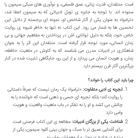
است. منتقدان، قدرت زبانی، عمق فلسفی، و نوآوری های سبکی سیمون را
ستوده اند. با توجه به جایزه ی نوبل ادبیاتی که به سیمون اعطا شد،
«تراموا» به عنوان یکی از آثار شاخص او، نمونه ای برجسته از دلایل این
تحسین ها به شمار می رود. این کتاب نه تنها به خاطر شیوه ی روایت
خاص خود، بلکه به دلیل توانایی اش در پرداختن به مفاهیم جهانی و بی
زمان انسانی، مورد توجه قرار گرفته است. منتقدان این اثر را به عنوان
شاهکاری در ادبیات مدرن می شناسند که به کاوش در ماهیت حافظه،
زمان، و هویت انسان می پردازد و از این رو، جایگاهی تثبیت شده در کنار
بزرگترین آثار قرن بیستم دارد.
چرا باید این کتاب را خواند؟
تجربه ی ادبی متفاوت:
«تراموا» یک رمان نیست که صرفاً داستانی
را روایت کند؛ بلکه تجربه ای حسی و ذهنی است که خواننده را به
چالش می کشد و او را به تفکر در باب ماهیت واقعیت و هویت
وامی دارد.
شناخت یکی از بزرگان ادبیات:
مطالعه ی این کتاب فرصتی است
برای آشنایی عمیق تر با سبک و جهان بینی کلود سیمون، یکی از
برنده ی جایزه ی نوبل و از معماران رمان نو.