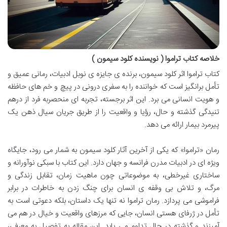
خلاصه کتاب تراموا ( نویسنده کلود سیمون )
کتاب تراموا اثر کلود سیمون، برنده ی جایزه ی نوبل ادبیات، رمانی عمیق و
تأمل برانگیز است که خواننده را به سفری درونی در پیچ و خم های حافظه
و هویت انسانی می برد. این اثر برجسته، تجربه ای منحصربه فرد از درهم
تنیدگی گذشته و حال، رؤیا و واقعیت را از طریق جریان سیال ذهن یک
پیرمرد بیمار ارائه می دهد.
رمان «تراموا» که یکی از آخرین آثار کلود سیمون به شمار می رود، جایگاه
ویژه ای در ادبیات مدرن فرانسه و جهان دارد. این کتاب با سبکی نوآورانه و
ساختاری غیرخطی، به موضوعاتی چون ماهیت زمان، تقابل زندگی و
مرگ، و تلاش بی وقفه ی انسان برای چنگ زدن به خاطرات در برابر
فراموشی می پردازد. رمان تراموا نه تنها یک داستان، بلکه دعوتی است به
تأمل در ژرفای هستی انسان، جایی که مرزهای واقعیت و خیال در هم می
آمیزند و گذشته در حال تداوم می یابد. این مقاله به تفصیل به معرفی،