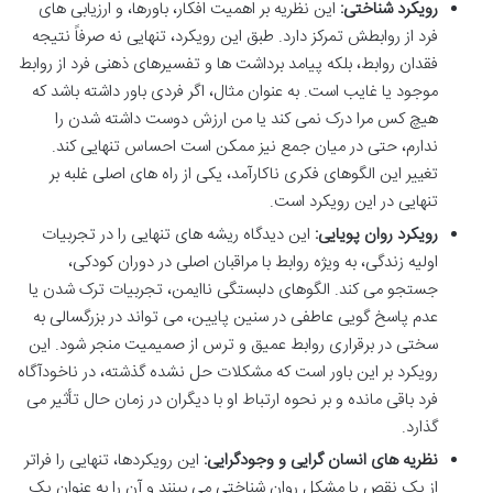
رویکرد شناختی:
این نظریه بر اهمیت افکار، باورها، و ارزیابی های
فرد از روابطش تمرکز دارد. طبق این رویکرد، تنهایی نه صرفاً نتیجه
فقدان روابط، بلکه پیامد برداشت ها و تفسیرهای ذهنی فرد از روابط
موجود یا غایب است. به عنوان مثال، اگر فردی باور داشته باشد که
هیچ کس مرا درک نمی کند یا من ارزش دوست داشته شدن را
ندارم، حتی در میان جمع نیز ممکن است احساس تنهایی کند.
تغییر این الگوهای فکری ناکارآمد، یکی از راه های اصلی غلبه بر
تنهایی در این رویکرد است.
رویکرد روان پویایی:
این دیدگاه ریشه های تنهایی را در تجربیات
اولیه زندگی، به ویژه روابط با مراقبان اصلی در دوران کودکی،
جستجو می کند. الگوهای دلبستگی ناایمن، تجربیات ترک شدن یا
عدم پاسخ گویی عاطفی در سنین پایین، می تواند در بزرگسالی به
سختی در برقراری روابط عمیق و ترس از صمیمیت منجر شود. این
رویکرد بر این باور است که مشکلات حل نشده گذشته، در ناخودآگاه
فرد باقی مانده و بر نحوه ارتباط او با دیگران در زمان حال تأثیر می
گذارد.
نظریه های انسان گرایی و وجودگرایی:
این رویکردها، تنهایی را فراتر
از یک نقص یا مشکل روان شناختی می بینند و آن را به عنوان یک