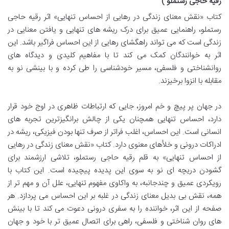
رقیه حاجی رستملو )
کتاب «نقش معنای زندگی در رهایی از احساس تنهایی» اثر رقیه حاجی
رستملو، راهنمایی عمیق برای درک ریشه های تنهایی و یافتن معنایی در
زندگی است که می تواند راهگشای رهایی از این احساس فراگیر باشد. این
اثر به خوانندگان کمک می کند تا با مفاهیم کلیدی و دیدگاه های
روانشناختی و فلسفی، مسیر خودشناسی را طی کرده و با بینشی نو به
مقابله با انزوا برخیزند.
در جهان پر پیچ و خم امروز، جایی که ارتباطات ظاهری در اوج خود قرار
دارد، احساس تنهایی همچنان یکی از چالش برانگیزترین تجربه های
انسانی است. این احساس، اغلب فراتر از صرف تنها بودن فیزیکی، ریشه در
ادراکات درونی و خلأهای معنوی دارد. کتاب «نقش معنای زندگی در رهایی
از احساس تنهایی» به قلم رقیه حاجی رستملو، تلاشی ارزشمند برای
گشودن دریچه ای نو به سوی این پدیده پیچیده است. این کتاب با
رویکردی عمیق و چندجانبه، به واکاوی مفهوم تنهایی، علل آن و مهم تر از
همه، نقش بی بدیل معنای زندگی در غلبه بر این احساس می پردازد. هر
صفحه از این اثر، خواننده را به سفری درونی دعوت می کند تا با بینش
های روان شناختی و فلسفی، راهی برای اتصال عمیق تر با خود و جهان