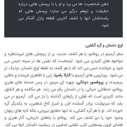
ذهن شخصیت ها می برد و او را با پرسش هایی درباره
حقیقت و توهم درگیر می سازد؛ پرسش هایی که
پاسخشان تنها با کشف آخرین قطعه پازل آشکار می
شود.
اوج داستان و گره گشایی
سفر آرمینو در روفانو، با هر کشف جدید، پر از پیچش های غیرمنتظره و
مواجهه های کلیدی می شود. اینجاست که نفس ها در سینه حبس می
شود و خواننده حس می کند که با هر کلمه، به نقطه اوج داستان نزدیک تر
می شود. رویارویی های آرمینو با
کارلا راسپا
، زنی با ظاهری فریبنده و باطنی
پیچیده، و
پروفسور دوناتی
، چهره ای مرموز در پس صحنه های هنری
روفانو، لحظاتی حیاتی را در داستان رقم می زنند. هر مکالمه و هر اتفاق،
مانند کلیدی است که قفلی از رازهای گذشته را باز می کند. آرمینو در می
یابد که سرنوشت برادر گمشده اش و اسرار کاخ شاهین، به یکدیگر گره
خورده اند. او با هر گره گشایی، نه تنها حقایق بیرونی، بلکه لایه های پنهان
وجود خود را نیز کشف می کند. روفانو با بناهای تاریخی، آثار هنری و
فضای قرون وسطایی اش، نقشی اساسی در پیشبرد داستان ایفا می کند.