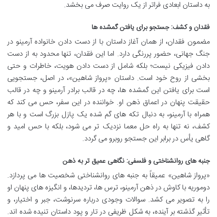
به داستان ابعادی فراتر از یک روایت صرف می بخشد.
فقدان و کشف: جستجو برای یافتن گمشده ها
مضمون فقدان، از همان آغاز داستان با از دست دادن خانواده آرمینو در
جنگ جهانی، حضور پررنگی دارد. اما این فقدان، تنها محدود به از دست
دادن فیزیکی نیست؛ بلکه شامل از دست دادن هویت، خاطرات و حتی
بخشی از روح خود است. داستان «پرواز شاهین»، در اصل، جستجویی
است برای یافتن این گمشده ها، چه در قالب برادر آرمینو و چه در قالب
حقیقت پنهان در اعماق ذهن او. خواننده در این سفر، حس می کند که
همراه با آرمینو، به دنبال تکه های گم شده یک پازل بزرگ است و با هر
کشف، نه تنها به راه حل معما نزدیک تر می شود، بلکه با حس امید و
گاهی یأس در برابر این جستجو روبرو می گردد.
جنبه های روانشناختی و فلسفی: نگاهی عمیق تر به ذهن
«پرواز شاهین» عمیقاً به جنبه های روانشناختی شخصیت ها می پردازد.
دوموریه با کاوش در ذهن آرمینو، ترس ها، تردیدها، و انگیزه های پنهان او
را به تصویر می کشد. سوالات وجودی درباره سرنوشت، جبر و اختیار، و
تأثیر گذشته بر آینده، به شکل ظریفی در تار و پود داستان تنیده شده اند.