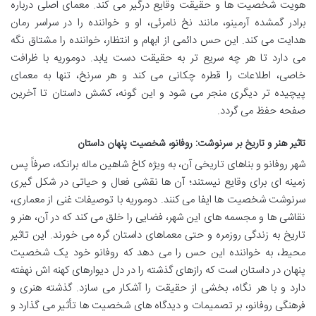
هویت شخصیت ها و حقیقت وقایع درگیر می کند. معمای اصلی درباره
برادر گمشده آرمینو، مانند نخ نامرئی، او و خواننده را در سراسر رمان
هدایت می کند. این حس دائمی از ابهام و انتظار، خواننده را مشتاق نگه
می دارد تا هر چه سریع تر به حقیقت دست یابد. دوموریه با ظرافت
خاصی، اطلاعات را قطره چکانی می کند و هر سرنخ، تنها به معمای
پیچیده تر دیگری منجر می شود و این گونه، کشش داستان تا آخرین
صفحه حفظ می گردد.
تاثیر هنر و تاریخ بر سرنوشت: روفانو، شخصیت پنهان داستان
شهر روفانو و بناهای تاریخی آن، به ویژه کاخ شاهین ماله برانکه، صرفاً پس
زمینه ای برای وقایع نیستند؛ آن ها نقشی فعال و حیاتی در شکل گیری
سرنوشت شخصیت ها ایفا می کنند. دوموریه با توصیفات غنی از معماری،
نقاشی ها و مجسمه های این شهر، فضایی را خلق می کند که در آن، هنر و
تاریخ به زندگی روزمره و حتی معماهای داستان گره می خورند. این تاثیر
محیط، به خواننده این حس را می دهد که روفانو خود یک شخصیت
پنهان در داستان است که رازهای گذشته را در دل دیوارهای کهنه اش نهفته
دارد و با هر نگاه، بخشی از حقیقت را آشکار می سازد. گذشته هنری و
فرهنگی روفانو، بر تصمیمات و دیدگاه های شخصیت ها تأثیر می گذارد و