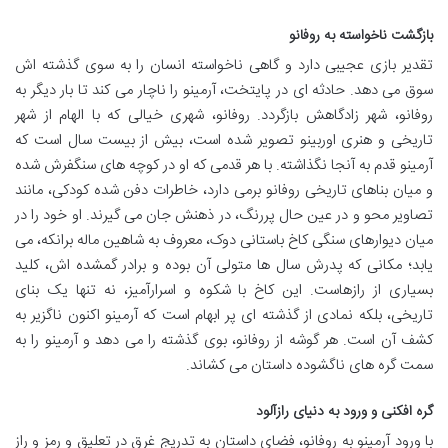
بازگشت ناخواسته به روفانو
تقدیر بازی عجیبی دارد و گاهی ناخواسته انسان را به سوی گذشته اش
سوق می دهد. حادثه ای در پایتخت، آرمینو را ناچار می کند تا بار دیگر به
روفانو، شهر زادگاهش بازگردد. روفانو، شهری خیالی که با الهام از شهر
تاریخی و هنری اوربینو تصویر شده است، بیش از بیست سال است که
آرمینو قدم به آنجا نگذاشته. با هر قدمی که او در کوچه های سنگفرش شده
و میان بناهای تاریخی روفانو برمی دارد، خاطرات دفن شده کودکی، مانند
تصاویر محو و در عین حال پررنگ، در ذهنش جان می گیرند. او خود را در
میان دیوارهای سنگی کاخ باستانی دوک، معروف به شاهین ماله برانکه، می
یابد؛ مکانی که پدرش سال ها متولی آن بوده و برادر گمشده اش، کلید
بسیاری از رازهاست. این کاخ با شکوه و اسرارآمیز، نه تنها یک بنای
تاریخی، بلکه نمادی از گذشته ای پر ابهام است که آرمینو اکنون ناگزیر به
کشف آن است. هر گوشه از روفانو، بوی گذشته را می دهد و آرمینو را به
سمت گره های ناگشوده داستان می کشاند.
گره افکنی و ورود به دنیای رازآلود
با ورود آرمینو به روفانو، فضای داستان به تدریج غرق در تعلیق و رمز و راز