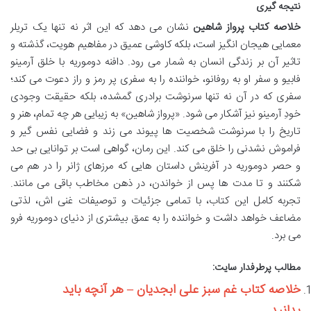
نتیجه گیری
خلاصه کتاب پرواز شاهین
نشان می دهد که این اثر نه تنها یک تریلر
معمایی هیجان انگیز است، بلکه کاوشی عمیق در مفاهیم هویت، گذشته و
تاثیر آن بر زندگی انسان به شمار می رود. دافنه دوموریه با خلق آرمینو
فابیو و سفر او به روفانو، خواننده را به سفری پر رمز و راز دعوت می کند؛
سفری که در آن نه تنها سرنوشت برادری گمشده، بلکه حقیقت وجودی
خودِ آرمینو نیز آشکار می شود. «پرواز شاهین» به زیبایی هر چه تمام، هنر و
تاریخ را با سرنوشت شخصیت ها پیوند می زند و فضایی نفس گیر و
فراموش نشدنی را خلق می کند. این رمان، گواهی است بر توانایی بی حد
و حصر دوموریه در آفرینش داستان هایی که مرزهای ژانر را در هم می
شکنند و تا مدت ها پس از خواندن، در ذهن مخاطب باقی می مانند.
تجربه کامل این کتاب، با تمامی جزئیات و توصیفات غنی اش، لذتی
مضاعف خواهد داشت و خواننده را به عمق بیشتری از دنیای دوموریه فرو
می برد.
مطالب پرطرفدار سایت:
خلاصه کتاب غم سبز علی ابجدیان – هر آنچه باید
بدانید