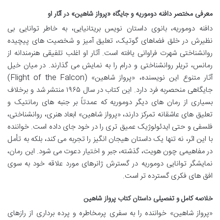
معرفی مختصر دافنه دوموریه و جایگاه «پرواز شاهین» در آثار او
دافنه دوموریه، بانوی داستان نویس بریتانیایی، به خاطر توانایی بی
نظیرش در خلق فضاهای گوتیک، تعلیق آمیز و شخصیت های پیچیده
روانشناختی شهرت فراوانی یافته است. آثار او اغلب تلفیقی هنرمندانه از
رمانس، تریلر روانشناختی و درام را به نمایش می گذارند. در میان خیل
آثار متنوع این نویسنده، «پرواز شاهین» (Flight of the Falcon)
جایگاهی منحصربه فرد دارد. این کتاب در سال ۱۹۶۵ منتشر شد و برخلاف
بسیاری از رمان های دیگر دوموریه که عمدتاً بر جنبه های رمانتیک و
تعلیق های عاشقانه تمرکز دارند، «پرواز شاهین» ابعاد هنری، روانشناختی،
فلسفی و حتی ایدئولوژیک عمیق تری را در خود جای داده است. خواننده
با این اثر، نه تنها یک داستان هیجان انگیز را تجربه می کند، بلکه به تأمل
در مفاهیمی چون هویت، گذشته، جبر و اختیار دعوت می شود. این رمان،
نمایشگر توانایی دوموریه در گسترش ژانرهای مورد علاقه خود به سوی
افق های فکری گسترده تر است.
خلاصه کامل و تفصیلی داستان کتاب پرواز شاهین
«پرواز شاهین» خواننده را به سفری پرمخاطره و پرده برداری از رازهای