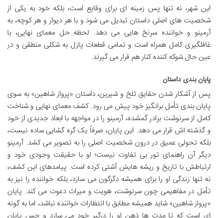
این شهر، نه تنها پس زمینه ای برای وقایع است، بلکه خود به یکی از
شخصیت های اصلی داستان تبدیل می شود و با هر دیوار و هر کوچه، به
آرمینو و خواننده سرنخ هایی می دهد. لحظه حل معمای نهایی، با
غافلگیری کامل همراه است و تمامی قطعات پازل به شکلی منطقی و در
عین حال شوکه کننده کنار هم قرار می گیرند.
پایان بندی داستان
پس از آشکار شدن حقایق تلخ و شیرین، داستان «پرواز شاهین» به سوی
پایان بندی تأمل برانگیز خود پیش می رود. کشف معمای نهایی و شناخت
کامل از سرنوشت برادر گمشده، آرمینو را در مواجهه با ابعاد جدیدی از خود
و گذشته اش قرار می دهد. این پایان، صرفاً یک گره گشایی ساده نیست،
بلکه تحولی عمیق در درون شخصیت اصلی را به تصویر می کشد. آرمینو
دیگر آن راهنمای تور بی تفاوت نیست؛ او با حقیقت وجودی خود و
ارتباطش با تاریخ و ریشه هایش آشتی کرده است. پیامدهای این کشف،
نه تنها زندگی او را برای همیشه دگرگون می سازد، بلکه خواننده را نیز به
تأمل در مفاهیمی چون سرنوشت، هویت و میراث دعوت می کند. پایان
«پرواز شاهین» شاید همیشه مطابق با انتظارات خواننده نباشد، اما به گونه
ای است که تا مدت ها ذهن او را درگیر خود می سازد و حس پایان