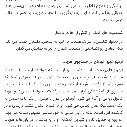
نیافتگی و تداوم تأمل را القا می کند. این رمان، مخاطب را با پرسش های
عمیقی رها می کند و او را به بازنگری در آنچه از هویت و تعلق می داند،
فرامی خواند.
شخصیت های اصلی و نقش آن ها در داستان
در «پرواز شاهین»، هر شخصیت نه تنها به پیشبرد داستان کمک می کند،
بلکه ابعادی روانشناختی از ماهیت انسان را نیز به نمایش می گذارد.
آرمینو فابیو: قهرمان در جستجوی هویت
آرمینو فابیو
، محور اصلی داستان و قهرمانی که خواننده از ابتدا با او همراه
می شود، شخصیتی چندوجهی و پیچیده دارد. او در آغاز، مردی است که
سعی دارد از گذشته اش فرار کند، راهنمای توری که گویا خودش نیز در
مسیری از گمگشتگی قرار دارد. اما با بازگشت ناخواسته به روفانو، روند
تحول روحی او آغاز می شود. آرمینو در طول داستان، از یک ناظر منفعل به
یک جستجوگر فعال تبدیل می شود. او نه تنها به دنبال کشف رازهای برادر
گمشده اش است، بلکه در این مسیر به خودشناسی عمیقی دست می یابد.
مواجهه با حقایق تلخ و شیرین گذشته، او را به بازنگری در باورها و هویت
خود وامی دارد و خواننده شاهد سیر تکامل او از سردرگمی تا پذیرش