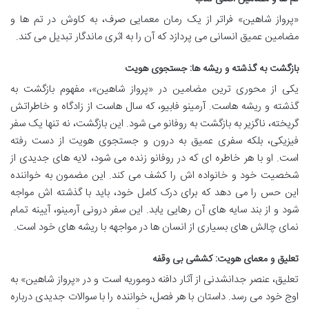
«پرواز شاهین» فراتر از یک رمان معمایی صرف، به کاوش در تم ها و
مضامین عمیق انسانی می پردازد که آن را به اثری ماندگار تبدیل می کند.
بازگشت به گذشته و ریشه ها: جستجوی هویت
یکی از محوری ترین مضامین در «پرواز شاهین»، مفهوم بازگشت به
گذشته و ریشه هاست. آرمینو فابیو، که سال هاست از زادگاه و خاطراتش
گریخته، ناگزیر به بازگشت به روفانو می شود. این بازگشت، نه تنها یک سفر
فیزیکی، بلکه سفری عمیق به درون و جستجوی هویت از دست رفته
است. او با هر خاطره ای که در روفانو زنده می شود، لایه های جدیدی از
شخصیت خود و خانواده اش را کشف می کند. این مضمون به خواننده
این حس را می دهد که برای درک کامل خود، باید با گذشته اش مواجه
شود و از بند سایه های آن رهایی یابد. این سفر درونی آرمینو، آیینه تمام
نمای چالش های بسیاری از انسان ها در مواجهه با ریشه های خود است.
تعلیق و معمای هویت: کششی بی وقفه
تعلیق، عنصر جدانشدنی از آثار دافنه دوموریه است و در «پرواز شاهین» به
اوج خود می رسد. داستان با هر فصل، خواننده را با سوالات جدیدی درباره