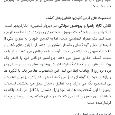
حقیقت است.
شخصیت های فرعی کلیدی: کاتالیزورهای کشف
نقش
کارلا راسپا
و
پروفسور دوناتی
در «پرواز شاهین» انکارناپذیر است.
کارلا راسپا، زنی با جذابیت مرموز و شخصیتی پیچیده، در ابتدا به نظر می
رسد تنها یک همراه تصادفی است، اما به تدریج خود را به عنوان یکی از
کلیدهای اصلی گره گشایی داستان نشان می دهد. او با بازی های ذهنی و
اطلاعات مبهمی که ارائه می دهد، آرمینو را به چالش می کشد و او را به
سمت کشف حقایق سوق می دهد. پروفسور دوناتی نیز، با ظاهر یک
روشنفکر هنری و ارتباطات گسترده اش در روفانو، نقشی مرموز و حیاتی در
پرده برداری از ابهامات ایفا می کند. این شخصیت ها، هر یک با انگیزه ها
و رازهای خود، به گونه ای عمل می کنند که خواننده را در مرز میان اعتماد و
بی اعتمادی نگه می دارند و به تعلیق داستان عمق می بخشند. تعاملات
آرمینو با این شخصیت ها، نه تنها پازل داستان را کامل می کند، بلکه به
خواننده این حس را القا می کند که در میان شبکه ای از روابط پیچیده
گرفتار شده است.
تم ها و مضامین اصلی کتاب