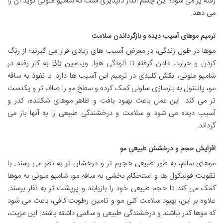
رفته پر می شود؛ این چشم انداز دلپذیری است که شامپو ملونی نوید آن را
می دهد.
ترمیم موهای آسیب دیده و بازگرداندن سلامت
موها در طول زندگی، در معرض آسیب های زیادی قرار می گیرند؛ از رنگ
کردن و حرارت دادن گرفته تا آلودگی هوا. ویتامین B5 به کار رفته در
شامپو ملونی، نقش کلیدی در ترمیم این آسیب ها دارد. با نفوذ به ساقه
مو، پانتنول به بازسازی سلولی کمک کرده و سطح مو را صاف تر و یکدست
تر می کند. این عمل باعث بهبود بافت و ظاهر موهای شکننده، کدر و
آسیب دیده می شود و سلامت و درخشندگی طبیعی را به آنها باز می
گرداند.
افزایش حجم و درخشش طبیعی مو
موهای سالم، به طور طبیعی حجیم تر و درخشان تر به نظر می رسند. با
تقویت فولیکول ها و استحکام بخشی به ساقه مو، شامپو ملونی به موها
کمک می کند تا حجم طبیعی خود را بازیابند و پرپشت تر به نظر برسند.
علاوه بر این، بهبود سلامت کلی مو و تامین رطوبت کافی، باعث می شود
که موها کدر نباشند و درخشندگی طبیعی و سالمی داشته باشند. این مزیت،