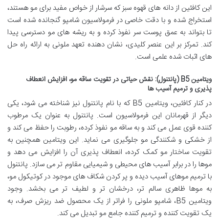
این کافئین از دانه های قهوه سبز که سرشار از خواص مفید برای مو هستند،
استخراج شده و با دقت خاصی در فرمولاسیون شامپو گنجانده شده است
تا بتواند به عمق پوست سر نفوذ کرده و به ریشه های مو دسترسی پیدا
کند. تمرکز بر این عنصر کلیدی، نشان دهنده تعهد ملونی به ارائه راه حل
های اثبات شده علمی است.
ویتامین B5 (پانتنول): نقش حیاتی در تقویت ساقه مو، افزایش انعطاف
پذیری و ترمیم آسیب ها
در کنار کافئین، ویتامین B5 که با نام پانتنول نیز شناخته می شود، یکی
دیگر از قهرمانان این فرمولاسیون است. پانتنول به عنوان یک مرطوب
کننده قوی عمل می کند و به ساقه مو نفوذ کرده، رطوبت را حفظ می کند و
از خشکی و شکنندگی مو جلوگیری می نماید. این ویتامین همچنین به
تقویت ساختار مو کمک کرده، انعطاف پذیری آن را افزایش می دهد و
موها را در برابر آسیب های محیطی و شیمیایی مقاوم تر می سازد. پانتنول
با ترمیم موهای آسیب دیده و پر کردن شکاف های موجود در کوتیکول مو،
به موها ظاهری سالم تر، درخشان تر و لطیف تر می بخشد. وجود
ویتامین B5، شامپو ملونی را فراتر از یک محصول ضد ریزش صرف، به
یک تقویت کننده و ترمیم کننده جامع مو تبدیل می کند.