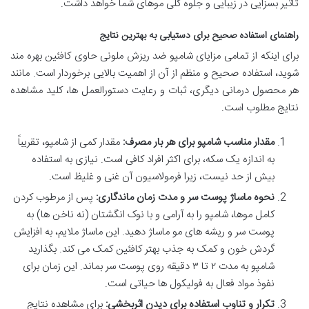
تاثیر بسزایی در زیبایی و جلوه کلی موهای شما خواهد داشت.
راهنمای استفاده صحیح برای دستیابی به بهترین نتایج
برای اینکه از تمامی مزایای شامپو ضد ریزش ملونی حاوی کافئین بهره مند
شوید، استفاده صحیح و منظم از آن از اهمیت بالایی برخوردار است. مانند
هر محصول درمانی دیگری، ثبات و رعایت دستورالعمل ها، کلید مشاهده
نتایج مطلوب است.
مقدار مناسب شامپو برای هر بار مصرف:
مقدار کمی از شامپو، تقریباً
به اندازه یک سکه، برای اکثر افراد کافی است. نیازی به استفاده
بیش از حد نیست، زیرا فرمولاسیون آن غنی و غلیظ است.
نحوه ماساژ پوست سر و مدت زمان ماندگاری:
پس از مرطوب کردن
کامل موها، شامپو را به آرامی و با نوک انگشتان (نه ناخن ها) به
پوست سر و ریشه های مو ماساژ دهید. این ماساژ ملایم، به افزایش
گردش خون و کمک به جذب بهتر کافئین کمک می کند. بگذارید
شامپو به مدت ۲ تا ۳ دقیقه روی پوست سر بماند. این زمان برای
نفوذ مواد فعال به فولیکول ها حیاتی است.
تکرار و تناوب استفاده برای دیدن اثربخشی:
برای مشاهده نتایج