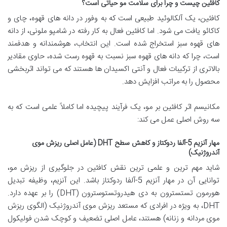
کافئین چیست و چرا برای سلامت مو حیاتی است؟
کافئین، یک آلکالوئید طبیعی است که به وفور در دانه های قهوه، چای و
کاکائو یافت می شود. اما کافئین فعال به کار رفته در شامپو ملونی، از دانه
های قهوه سبز استخراج شده است. این انتخاب، هوشمندانه و هدفمند
است، چرا که دانه های قهوه سبز نسبت به قهوه رست شده، حاوی مقادیر
بالاتری از ترکیبات فعال و آنتی اکسیدان ها هستند که می تواند اثربخشی
محصول را به مراتب افزایش دهد.
مکانیسم اثر کافئین بر مو، یک فرآیند پیچیده اما کاملاً علمی است که به
سه روش اصلی عمل می کند:
مهار آنزیم 5-آلفا ردوکتاز و کاهش سطح DHT (عامل اصلی ریزش موی
آندروژنیک)
شاید مهم ترین و علمی ترین نقش کافئین در جلوگیری از ریزش مو،
توانایی آن در مهار آنزیم 5-آلفا ردوکتاز باشد. این آنزیم، وظیفه تبدیل
هورمون تستسترون به دی هیدروتستوسترون (DHT) را بر عهده دارد.
DHT، به ویژه در افرادی که مستعد ریزش موی آندروژنیک (الگوی ریزش
موی مردانه و زنانه) هستند، عامل اصلی تضعیف و کوچک شدن فولیکول