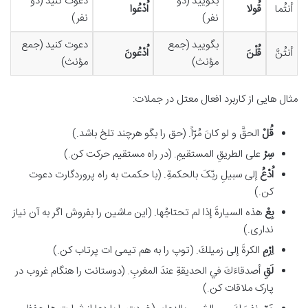
بگویید (دو
دعوت کنید (دو
أنتُما
قُولا
اُدْعُوا
نفر)
نفر)
بگویید (جمع
دعوت کنید (جمع
أنتُنَّ
قُلْنَ
اُدْعُونَ
مؤنث)
مؤنث)
مثال هایی از کاربرد افعال معتل در جملات:
قُلْ
الحقَّ و لو کانَ مُرّاً. (حق را بگو هرچند تلخ باشد.)
سِرْ
علی الطریقِ المستقیمِ. (در راه مستقیم حرکت کن.)
اُدْعُ
إلى سبیلِ ربّکَ بالحکمةِ. (با حکمت به راه پروردگارت دعوت
کن.)
بِعْ
هذه السیارةَ إذا لم تحتاجْها. (این ماشین را بفروش اگر به آن نیاز
نداری.)
اِرْمِ
الكرةَ إلى زميلكَ. (توپ را به هم تیمی ات پرتاب کن.)
لَقِ
أصدقاءَكَ في الحديقةِ عندَ المغربِ. (دوستانت را هنگام غروب در
پارک ملاقات کن.)