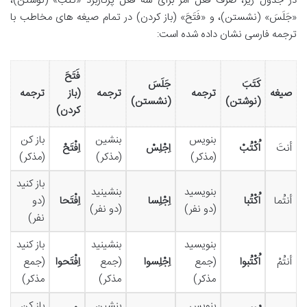
در جدول زیر، صرف فعل امر برای سه فعل پرکاربرد «كَتَبَ» (نوشتن)،
«جَلَسَ» (نشستن)، و «فَتَحَ» (باز کردن) در تمام صیغه های مخاطب با
ترجمه فارسی نشان داده شده است:
فَتَحَ
کَتَبَ
جَلَسَ
صیغه
ترجمه
ترجمه
(باز
ترجمه
(نوشتن)
(نشستن)
کردن)
بنویس
بنشین
باز کن
أنتَ
اُكْتُبْ
اِجْلِسْ
اِفْتَحْ
(مذکر)
(مذکر)
(مذکر)
باز کنید
بنویسید
بنشینید
أنتُما
اُكْتُبا
اِجْلِسا
اِفْتَحا
(دو
(دو نفر)
(دو نفر)
نفر)
بنویسید
بنشینید
باز کنید
أنتُمْ
اُكْتُبوا
(جمع
اِجْلِسوا
(جمع
اِفْتَحوا
(جمع
مذکر)
مذکر)
مذکر)
بنویس
بنشین
باز کن