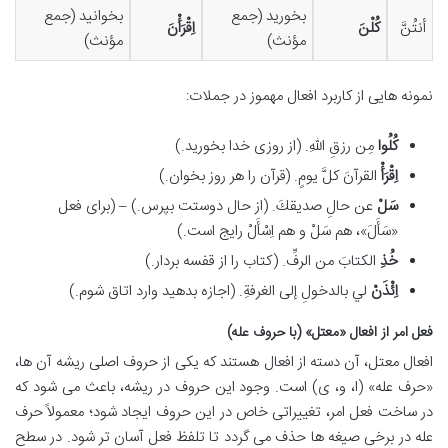
بخورید (جمع
بخوانید (جمع
أنتُنَّ
كُلْنَ
اِقْرَأْنَ
مؤنث)
مؤنث)
نمونه هایی از کاربرد افعال مهموز در جملات:
كُلُوا
مِن رزقِ اللهِ. (از روزی خدا بخورید.)
اِقْرَأْ
القرآنَ كلَّ يومٍ. (قرآن را هر روز بخوان.)
سَلْ
عن حالِ صديقكَ. (از حال دوستت بپرس.) – (برای فعل
«سَأَلَ»، هم سَلْ و هم اِسْأَلْ رایج است.)
خُذِ
الكتابَ من الرفِّ. (کتاب را از قفسه بردار.)
اِئْذَنْ
لي بالدخولِ إلى الغرفةِ. (اجازه بدهید وارد اتاق شوم.)
فعل امر از افعال «معتل» (با حروف عله)
افعال معتل، آن دسته از افعال هستند که یکی از حروف اصلی ریشه آن ها،
«حرف عله» (ا، و، ی) است. وجود این حروف در ریشه، باعث می شود که
در ساخت فعل امر، تغییراتی خاص در این حروف ایجاد شود؛ معمولاً حرف
عله در برخی صیغه ها حذف می گردد تا تلفظ فعل آسان تر شود. در سطح