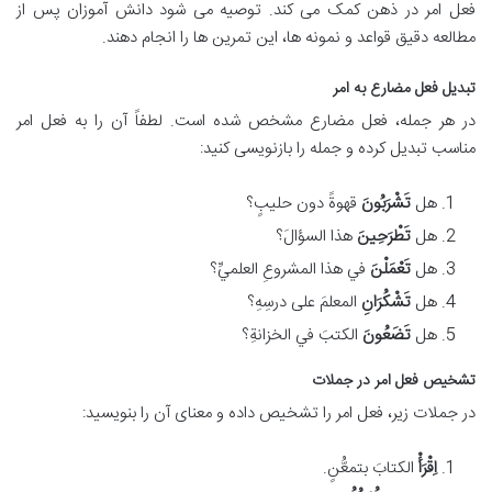
فعل امر در ذهن کمک می کند. توصیه می شود دانش آموزان پس از
مطالعه دقیق قواعد و نمونه ها، این تمرین ها را انجام دهند.
تبدیل فعل مضارع به امر
در هر جمله، فعل مضارع مشخص شده است. لطفاً آن را به فعل امر
مناسب تبدیل کرده و جمله را بازنویسی کنید:
هل
تَشْرَبُونَ
قهوةً دون حلیبٍ؟
هل
تَطْرَحِينَ
هذا السؤالَ؟
هل
تَعْمَلْنَ
في هذا المشروعِ العلميِّ؟
هل
تَشْكُرَانِ
المعلمَ علی درسِهِ؟
هل
تَضَعُونَ
الكتبَ في الخزانةِ؟
تشخیص فعل امر در جملات
در جملات زیر، فعل امر را تشخیص داده و معنای آن را بنویسید:
اِقْرَأْ
الكتابَ بتمعُّنٍ.