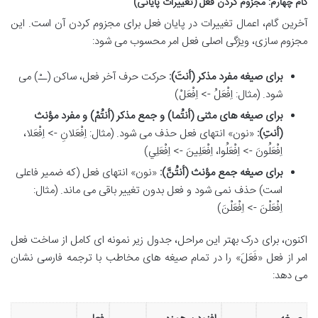
گام چهارم: مجزوم کردن فعل (تغییرات پایانی)
آخرین گام، اعمال تغییرات در پایان فعل برای مجزوم کردن آن است. این
مجزوم سازی، ویژگی اصلی فعل امر محسوب می شود:
برای صیغه مفرد مذکر (أنتَ):
حرکت حرف آخر فعل، ساکن (ــْ) می
شود. (مثال: اِفْعَلُ -> اِفْعَلْ)
برای صیغه های مثنی (أنتُما) و جمع مذکر (أنتُمْ) و مفرد مؤنث
(أنتِ):
«نون» انتهای فعل حذف می شود. (مثال: اِفْعَلانِ -> اِفْعَلا،
اِفْعَلُونَ -> اِفْعَلُوا، اِفْعَلِينَ -> اِفْعَلِي)
برای صیغه جمع مؤنث (أنتُنَّ):
«نون» انتهای فعل (که ضمیر فاعلی
است) حذف نمی شود و فعل بدون تغییر باقی می ماند. (مثال:
اِفْعَلْنَ -> اِفْعَلْنَ)
اکنون، برای درک بهتر این مراحل، جدول زیر نمونه ای کامل از ساخت فعل
امر از فعل «فَعَلَ» را در تمام صیغه های مخاطب با ترجمه فارسی نشان
می دهد: