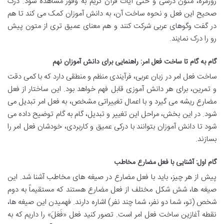
روزمره، متون درسی و حتی آیات قرآن کریم به وفور مشاهده شود. درک
صحیح این فعل و نحوه ساخت آن، به دانش آموزان کمک می کند تا هم
در گفت وگوهای عربی شرکت کنند و هم معنای عمیق تری از متون پیش
رو را درک نمایند.
گام به گام تا ساخت فعل امر: راهنمایی برای دانش آموزان نهم
ساخت فعل امر در زبان عربی، فرآیندی منظم و منطقی دارد که با کمی دقت
و تمرین، برای هر دانش آموزی قابل فهم خواهد بود. این ساختار از فعل
مضارع ریشه می گیرد و با اعمال تغییراتی مشخص، به فعل امر تبدیل می
شود. در این بخش، مراحل این تغییر و تبدیل، گام به گام توضیح داده می
شود تا دانش آموزان بتوانند با درکی عمیق و کاربردی، خودشان فعل امر را
بسازند.
گام اول: آشنایی با فعل مضارع مخاطب
پیش از هر چیز، باید با فعل مضارع در صیغه های مخاطب آشنا شد. این
صیغه ها، شش شکل مختلف از فعل مضارع هستند که مستقیماً به دوم
شخص (تو، شما دو نفر، شما چند نفر) اشاره دارند. فهمیدن این صیغه ها،
نقطه آغازین ساخت فعل امر است. تصور کنید فعل «فَعَلَ» را داریم که به