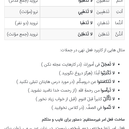
أنتُمْ
تَذهَبُونَ
لا تَذهَبُوا
نروید (جمع مذکر)
أنتِ
تَذهَبِينَ
لا تَذهَبِي
نرو (مؤنث)
أنتُما
تَذهَبانِ
لا تَذهَبا
نروید (دو نفر)
أنتُنَّ
تَذهَبْنَ
لا تَذهَبْنَ
نروید (جمع مؤنث)
مثال هایی از کاربرد فعل نهی در جملات:
لا تَعجَلْ
فی أمورِكَ. (در کارهایت عجله نکن.)
لا تَکْذِبُوا
أبدًا. (هرگز دروغ نگویید.)
لا تَتَکاسَلوا
عن دروسِكُم. (در مورد درس هایتان تنبلی نکنید.)
لا تَيأسوا
من رحمةِ اللهِ. (از رحمت خدا ناامید نشوید.)
لا تَأْكُلْ
كثيراً قبلَ النومِ. (قبل از خواب زیاد نخور.)
لا تَنْموا
في الصفِّ. (در کلاس نخوابید.)
ساخت فعل امر غیرمستقیم: دستور برای غایب و متکلم
فعل امر تنها مختص دوم شخص نیست. در زبان عربی، می توان برای