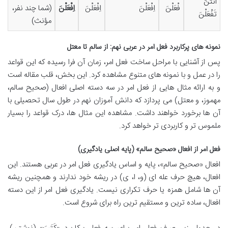
أنتُنَّ
فْعَلْنَ
اِفْعَلْنَ
اِفْعَلْنَ
اِفْعَلْنَ
(شما چند نفر،
تَفْعَلْنَ
مؤنث)
نمونه های پرکاربرد فعل امر در عربی نهم: از سالم تا معتل
پس از آشنایی با مراحل ساخت فعل امر، زمان آن فرا رسیده که این قواعد
را در عمل و با نمونه های متنوع مشاهده کرد. این بخش، قلب مقاله است
و به ارائه مثال هایی از فعل امر در سه دسته اصلی افعال (صحیح سالم،
مهموز، و معتل) می پردازد که دانش آموزان نهم در طول سال تحصیلی با
آن ها برخورد خواهند داشت. مشاهده این مثال ها، درک قواعد را بسیار
ملموس تر و کاربردی تر خواهد کرد.
فعل امر از افعال «صحیح سالم» (پایه اصلی یادگیری)
افعال «صحیح سالم»، پایه و اساس یادگیری فعل امر در عربی هستند. این
افعال، هیچ حرف عله ای (و، ا، ی) در ریشه خود ندارند و همچنین ریشه
آن ها شامل همزه یا حرف تکراری نیست. یادگیری فعل امر از این دسته
افعال، ساده ترین و مستقیم ترین راه برای شروع است.