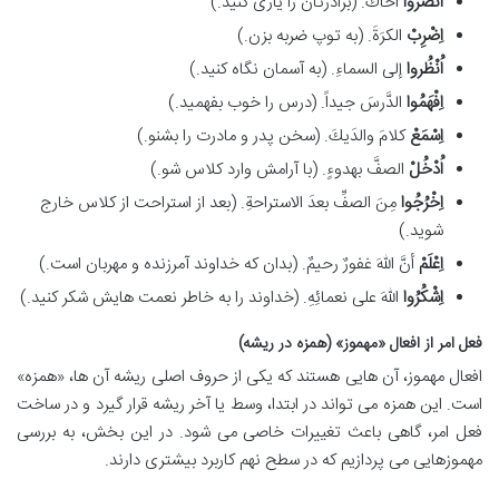
اُنْصُروا
أخاكَ. (برادرتان را یاری کنید.)
اِضْرِبْ
الكرَةَ. (به توپ ضربه بزن.)
اُنْظُروا
إلى السماءِ. (به آسمان نگاه کنید.)
اِفْهَمُوا
الدَّرسَ جیداً. (درس را خوب بفهمید.)
اِسْمَعْ
کلامَ والدَيكَ. (سخن پدر و مادرت را بشنو.)
اُدْخُلْ
الصفَّ بهدوءٍ. (با آرامش وارد کلاس شو.)
اِخْرُجُوا
مِنَ الصفِّ بعدَ الاستراحةِ. (بعد از استراحت از کلاس خارج
شوید.)
اِعْلَمْ
أنَّ اللهَ غفورٌ رحيمٌ. (بدان که خداوند آمرزنده و مهربان است.)
اِشْكُرُوا
اللهَ علی نعمائِهِ. (خداوند را به خاطر نعمت هایش شکر کنید.)
فعل امر از افعال «مهموز» (همزه در ریشه)
افعال مهموز، آن هایی هستند که یکی از حروف اصلی ریشه آن ها، «همزه»
است. این همزه می تواند در ابتدا، وسط یا آخر ریشه قرار گیرد و در ساخت
فعل امر، گاهی باعث تغییرات خاصی می شود. در این بخش، به بررسی
مهموزهایی می پردازیم که در سطح نهم کاربرد بیشتری دارند.