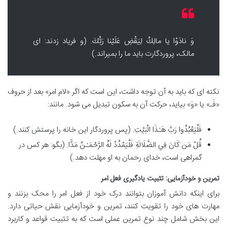
وَ نادَوْا يا مالِكُ لِيَقْضِ عَلَيْنا رَبُّكَ. (و فریاد زدند: ای
مالک، پروردگارت باید ما را بمیراند.)
نکته ای که باید به آن توجه داشت، این است که اگر «لام امر» بعد از حروف
«فَـ» یا «وَ» بیاید، حرکت آن به سکون تبدیل می شود. مانند:
فَلْيَعْبُدُوا رَبَّ هَـٰذَا الْبَيْتِ. (پس پروردگار این خانه را پرستش کنند.)
قُلْ مَن كَانَ فِي الضَّلَالَةِ فَلْيَمْدُدْ لَهُ الرَّحْمَـٰنُ مَدًّا. (بگو: هر کس در
گمراهی است، خدای رحمان به او مهلت دهد.)
تمرین و خودآزمایی: تثبیت یادگیری فعل امر
برای اینکه دانش آموزان بتوانند درک خود از فعل امر را محک بزنند و
مهارت های خود را تقویت کنند، تمرین و خودآزمایی نقش حیاتی دارد.
این بخش شامل چند نوع تمرین عملی است که به تثبیت قواعد و کاربرد