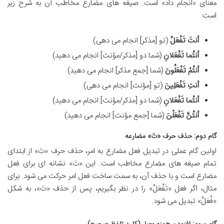
معنای «انجام داد» است. صیغه های مضارع مخاطب آن به شرح زیر
است:
أنتَ تَفْعَلُ
(تو [مذکر] انجام می دهی)
أنتُما تَفْعَلانِ
(شما دو [مذکر/مؤنث] انجام می دهید)
أنتُمْ تَفْعَلُونَ
(شما [جمع مذکر] انجام می دهید)
أنتِ تَفْعَلِينَ
(تو [مؤنث] انجام می دهی)
أنتُما تَفْعَلانِ
(شما دو [مذکر/مؤنث] انجام می دهید)
أنتُنَّ تَفْعَلْنَ
(شما [جمع مؤنث] انجام می دهید)
گام دوم: حذف حرف «تَ» مضارعه
اولین گام عملی در تبدیل فعل مضارع به امر، حذف حرف «تَ» از ابتدای
تمام صیغه های مضارع مخاطب است. این «تَ» نشانه ای برای فعل
مضارع است و با حذف آن، به سمت ساخت فعل امر حرکت می شود. برای
مثال، اگر فعل «تَفْعَلُ» را در نظر بگیریم، پس از حذف «تَ»، به شکل
«فْعَلُ» تبدیل می شود.