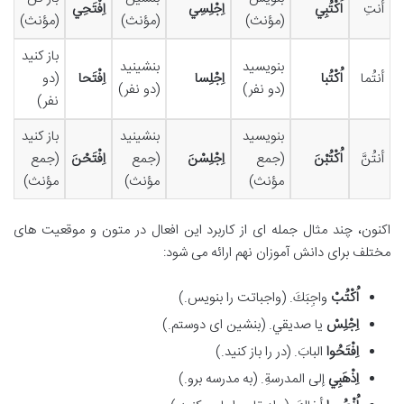
أنتِ
اُكْتُبِي
اِجْلِسِي
اِفْتَحِي
(مؤنث)
(مؤنث)
(مؤنث)
باز کنید
بنویسید
بنشینید
أنتُما
اُكْتُبا
اِجْلِسا
اِفْتَحا
(دو
(دو نفر)
(دو نفر)
نفر)
بنویسید
بنشینید
باز کنید
أنتُنَّ
اُكْتُبْنَ
(جمع
اِجْلِسْنَ
(جمع
اِفْتَحْنَ
(جمع
مؤنث)
مؤنث)
مؤنث)
اکنون، چند مثال جمله ای از کاربرد این افعال در متون و موقعیت های
مختلف برای دانش آموزان نهم ارائه می شود:
اُكْتُبْ
واجِبَكَ. (واجباتت را بنویس.)
اِجْلِسْ
يا صديقي. (بنشین ای دوستم.)
اِفْتَحُوا
البابَ. (در را باز کنید.)
اِذْهَبِي
إلی المدرسةِ. (به مدرسه برو.)