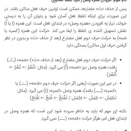
گام سوم: افزودن همزه وصل (کلید تلفظ صحیح)
پس از حذف «تَ» مضارعه، ممکن است اولین حرف فعل ساکن باشد. در
این صورت، برای اینکه تلفظ فعل آسان شود و بتوان آن را به درستی
خواند، نیاز به افزودن «همزه وصل» در ابتدای فعل است. این همزه (اِ یا اُ)
نقش تسهیل کننده ی تلفظ را ایفا می کند. حرکت این همزه (کسره یا
ضمه) به حرکت حرف دوم فعل مضارع (بعد از حذف «تَ» و بدون در نظر
گرفتن حرف اول ساکن) بستگی دارد:
اگر حرکت حرف دوم فعل مضارع (بعد از حذف «تَ») «ضمه» (ــُـ)
باشد، همزه وصل نیز «ضمه» (اُ) می گیرد. (مثال: تَنْصُرُ -> نْصُرُ ->
اُُنْصُرْ)
در غیر این صورت (یعنی اگر حرکت حرف دوم «فتحه» (ــَـ) یا
«کسره» (ــِـ) باشد)، همزه وصل «کسره» (اِ) می گیرد. (مثال:
تَجْلِسُ -> جْلِسُ -> اِجْلِسْ / تَفْتَحُ -> فْتَحُ -> اِفْتَحْ)
نکته ای مهم که باید به خاطر سپرده شود این است که همزه وصل در
ابتدای فعل امر، هرگز حرکت «فتحه» (ــَـ) نمی گیرد.