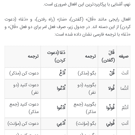
نهم، آشنایی با پرکاربردترین این افعال ضروری است.
افعال رایجی مانند «قَالَ» (گفتن)، «سَارَ» (راه رفتن)، و «دَعَا» (دعوت
کردن) از این دسته اند. در جدول زیر، صرف فعل امر برای دو فعل «قَالَ» و
«دَعَا» با ترجمه فارسی نشان داده شده است:
قَالَ
دَعَا (دعوت
صیغه
ترجمه
ترجمه
(گفتن)
کردن)
أنتَ
قُلْ
بگو (مذکر)
اُدْعُ
دعوت کن (مذکر)
بگویید (دو
دعوت کنید (دو
أنتُما
قُولا
اُدْعُوا
نفر)
نفر)
بگویید (جمع
دعوت کنید (جمع
أنتُمْ
قُولُوا
اُدْعُوا
مذکر)
مذکر)
أنتِ
قُولِي
بگو (مؤنث)
اُدْعِي
دعوت کن (مؤنث)