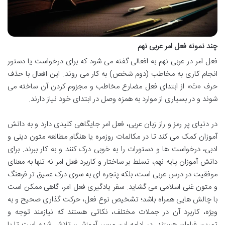
چند نمونه فعل امر عربی نهم
فعل امر در عربی نهم به افعالی گفته می شود که برای درخواست یا دستور
انجام کاری به مخاطب (دوم شخص) به کار می روند. این افعال با حذف
حرف «تَ» از ابتدای فعل مضارع مخاطب و مجزوم کردن آن ساخته می
شوند و در بسیاری از موارد به همزه وصل در ابتدای خود نیاز دارند.
در دنیای پر رمز و راز زبان عربی، فعل امر جایگاهی کلیدی دارد و به دانش
آموزان کمک می کند تا در مکالمات روزمره یا هنگام مطالعه متون دینی و
ادبی، درخواست ها و دستورات را به خوبی درک کنند و به کار ببرند. برای
دانش آموزان پایه نهم، تسلط بر ساختار و کاربرد فعل امر نه تنها به معنای
موفقیت در درس عربی است، بلکه پنجره ای به سوی درک عمیق تر فرهنگ
و متون غنی اسلامی می گشاید. سفر یادگیری فعل امر، گاهی ممکن است
با چالش هایی همراه باشد؛ تشخیص نوع فعل، حرکت گذاری صحیح و به
ویژه، کاربرد آن در جملات مختلف، نکاتی هستند که نیازمند توجه و
تمرین فراوان هستند. در ادامه این مسیر آموزشی، تلاش شده است تا با