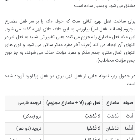
مشتق می شود و بسیار ساده است.
برای ساخت فعل نهی، کافی است که حرف «لا» را بر سر فعل مضارع
مجزوم (همانند فعل امر) بیاوریم. به این «لا»، «لای نهی» گفته می شود.
این «لا» فعل مضارع را مجزوم می کند؛ یعنی تغییراتی شبیه به فعل امر در
انتهای آن ایجاد می کند (حرف آخر مفرد مذکر ساکن می شود و نون های
انتهای افعال مثنی، جمع مذکر و مفرد مؤنث حذف می شوند، به جز نون
جمع مؤنث مخاطب).
در جدول زیر، نمونه هایی از فعل نهی برای دو فعل پرکاربرد آورده شده
است:
صیغه
مضارع
فعل نهی (لا + مضارع مجزوم)
ترجمه فارسی
أنتَ
تَذهَبُ
لا تَذهَبْ
نرو (مذکر)
أنتُما
تَذهَبانِ
لا تَذهَبا
نروید (دو نفر)