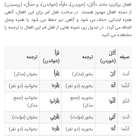
افعال پرکاربرد مانند «أَكَلَ» (خوردن)، «قَرَأَ» (خواندن)، و «سَأَلَ» (پرسیدن)
از دسته افعال مهموز هستند. در ساخت فعل امر برای این افعال، گاهی
همزه ابتدایی حذف می شود و گاهی نیز حفظ می شود یا همزه وصل
اضافه می گردد. در جدول زیر، نمونه هایی از فعل امر این افعال با ترجمه را
مشاهده می کنید:
أَكَلَ
قَرَأَ
صیغه
ترجمه
ترجمه
(خوردن)
(خواندن)
أنتَ
كُلْ
بخور (مذکر)
اِقْرَأْ
بخوان (مذکر)
أنتُما
كُلا
بخورید (دو نفر)
اِقْرَءَا
بخوانید (دو نفر)
بخورید (جمع
بخوانید (جمع
أنتُمْ
كُلُوا
اِقْرَءُوا
مذکر)
مذکر)
أنتِ
كُلِي
بخور (مؤنث)
اِقْرَئِي
بخوان (مؤنث)
أنتُما
كُلا
بخورید (دو نفر)
اِقْرَءَا
بخوانید (دو نفر)