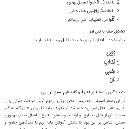
يا طلابُ،
اُدْخُلُوا
الفصلَ بهدوءٍ.
يا فاطمةُ،
اِجْلِسِي
هنا بجانبي.
كُلُوا
من الطيباتِ التي رزقناكم.
تشکیل جمله با فعل امر
با استفاده از افعال امر زیر، جملات کامل و با معنا بسازید:
اُكْتُبْ
اُشْكُرُوا
اِشْرَبِي
قُلْ
نتیجه گیری: تسلط بر فعل امر، کلید فهم عمیق تر عربی
در این سفر آموزشی، به بررسی دقیق یکی از مهم ترین مباحث صرفی زبان
عربی، یعنی فعل امر، پرداخته شد. از تعریف پایه تا روش های گام به گام
ساخت آن از فعل مضارع، و ارائه نمونه های متنوع از افعال سالم، مهموز و
معتل، تلاش بر این بود تا دانش آموزان پایه نهم با دیدگاهی جامع و