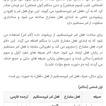
اشخاص غایب (سوم شخص) و حتی متکلم (اول شخص) نیز فرمان صادر
کرد که به آن «فعل امر غیرمستقیم» می گویند. این نوع فعل امر با افزودن
پیشوندی خاص به ابتدای فعل مضارع ساخته می شود و ساختاری
متفاوت از امر مستقیم دارد.
برای ساخت فعل امر غیرمستقیم، از پیشوند «لِـ» (لام امر) استفاده می
شود که به ابتدای فعل مضارع غایب یا متکلم اضافه می گردد. این «لام
امر»، فعل مضارع را مجزوم می کند و تغییراتی مشابه با فعل امر مستقیم
در پایان فعل ایجاد می شود: حرف آخر صیغه های مفرد (اول و سوم
شخص) ساکن شده و «نون»های پایانی صیغه های مثنی و جمع حذف
می گردند (به جز «نون» جمع مؤنث غایب).
برای مثال، صرف فعل امر غیرمستقیم از فعل «فَعَلَ» به صورت زیر است:
اول شخص (متکلم)
صیغه
فعل مضارع
فعل امر غیرمستقیم
ترجمه فارسی