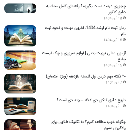
چجوری درصد تست بگیریم؟ راهنمای کامل محاسبه
دقیق کنکور
18 آبان 1404
زمان ثبت نام ارشد 1404: آخرین مهلت و نحوه ثبت
نام
15 آبان 1404
آزمون عملی تربیت بدنی | لوازم ضروری و چک لیست
جامع
15 آبان 1404
۲۰ نکته مهم درس اول فلسفه یازدهم (ویژه امتحان)
7 آبان 1404
تاریخ دقیق کنکور دی ۱۴۰۲ – چند دی است؟
1 آبان 1404
چگونه خوب مطالعه کنیم؟ ۱۰ تکنیک طلایی برای
یادگیری عمیق