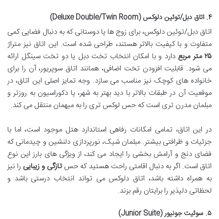
۴. اتاق دبل/توئین دلوکس (Deluxe Double/Twin Room)
اتاق دبل/توئین دلوکس، برای زوج ها یا دوستانی که به دنبال فضایی کمی
متفاوت و با کیفیت بالاتر هستند، طراحی شده است. این اتاق نیز متراژ
۲۵ متر مربع
دارد و با امکان انتخاب تخت دبل یا دو تخت سینگل ارائه
می شود. قابلیت افزودن تخت اضافی، همانند اتاق سوپریور، آن را برای
خانواده های کوچک نیز مناسب می سازد. وجه تمایز اصلی این اتاق، در
موقعیت آن در طبقات بالاتر با دید بهتر به شهر، یا دکوراسیون به روزتر و
مبلمان مدرن تری است که حس لوکس تری را به میهمان منتقل می کند.
در این اتاق، تمامی امکانات رفاهی استاندارد هتل موجود است، اما با
جزئیات و ظرافتی بیشتر. مبلمان شیک، نورپردازی دلنشین و چیدمانی که
فضای دنج و آرامش بخشی را ایجاد می کند، از ویژگی های بارز این نوع
اتاق است. اگر به دنبال اقامتی راحت هستید که حس
تازگی و زیبایی
را نیز
به همراه داشته باشد، اتاق دلوکس می تواند انتخاب درستی باشد و
لحظاتی دلپذیر را برایتان رقم بزند.
۵. سوئیت جونیور (Junior Suite)