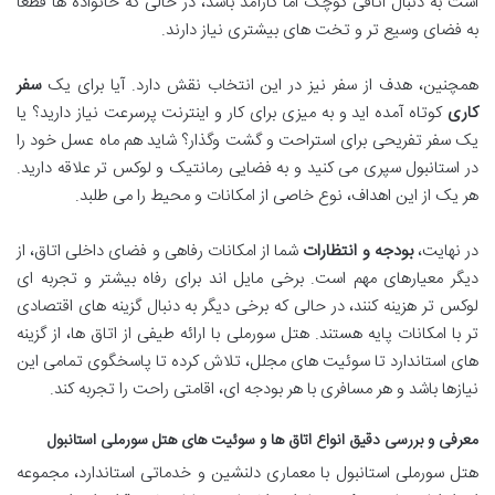
است به دنبال اتاقی کوچک اما کارآمد باشد، در حالی که خانواده ها قطعاً
به فضای وسیع تر و تخت های بیشتری نیاز دارند.
همچنین، هدف از سفر نیز در این انتخاب نقش دارد. آیا برای یک
سفر
کاری
کوتاه آمده اید و به میزی برای کار و اینترنت پرسرعت نیاز دارید؟ یا
یک سفر تفریحی برای استراحت و گشت وگذار؟ شاید هم ماه عسل خود را
در استانبول سپری می کنید و به فضایی رمانتیک و لوکس تر علاقه دارید.
هر یک از این اهداف، نوع خاصی از امکانات و محیط را می طلبد.
در نهایت،
بودجه و انتظارات
شما از امکانات رفاهی و فضای داخلی اتاق، از
دیگر معیارهای مهم است. برخی مایل اند برای رفاه بیشتر و تجربه ای
لوکس تر هزینه کنند، در حالی که برخی دیگر به دنبال گزینه های اقتصادی
تر با امکانات پایه هستند. هتل سورملی با ارائه طیفی از اتاق ها، از گزینه
های استاندارد تا سوئیت های مجلل، تلاش کرده تا پاسخگوی تمامی این
نیازها باشد و هر مسافری با هر بودجه ای، اقامتی راحت را تجربه کند.
معرفی و بررسی دقیق انواع اتاق ها و سوئیت های هتل سورملی استانبول
هتل سورملی استانبول با معماری دلنشین و خدماتی استاندارد، مجموعه