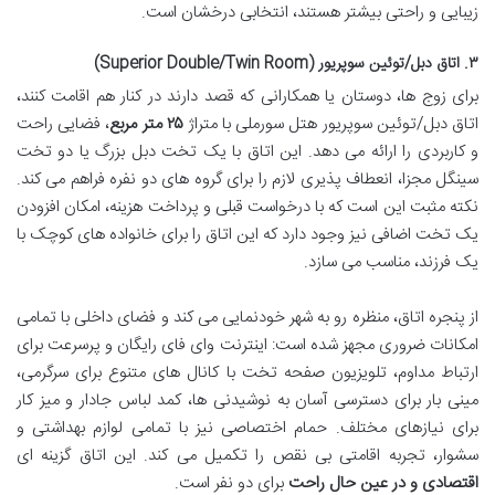
زیبایی و راحتی بیشتر هستند، انتخابی درخشان است.
۳. اتاق دبل/توئین سوپریور (Superior Double/Twin Room)
برای زوج ها، دوستان یا همکارانی که قصد دارند در کنار هم اقامت کنند،
اتاق دبل/توئین سوپریور هتل سورملی با متراژ
۲۵ متر مربع
، فضایی راحت
و کاربردی را ارائه می دهد. این اتاق با یک تخت دبل بزرگ یا دو تخت
سینگل مجزا، انعطاف پذیری لازم را برای گروه های دو نفره فراهم می کند.
نکته مثبت این است که با درخواست قبلی و پرداخت هزینه، امکان افزودن
یک تخت اضافی نیز وجود دارد که این اتاق را برای خانواده های کوچک با
یک فرزند، مناسب می سازد.
از پنجره اتاق، منظره رو به شهر خودنمایی می کند و فضای داخلی با تمامی
امکانات ضروری مجهز شده است: اینترنت وای فای رایگان و پرسرعت برای
ارتباط مداوم، تلویزیون صفحه تخت با کانال های متنوع برای سرگرمی،
مینی بار برای دسترسی آسان به نوشیدنی ها، کمد لباس جادار و میز کار
برای نیازهای مختلف. حمام اختصاصی نیز با تمامی لوازم بهداشتی و
سشوار، تجربه اقامتی بی نقص را تکمیل می کند. این اتاق گزینه ای
اقتصادی و در عین حال راحت
برای دو نفر است.