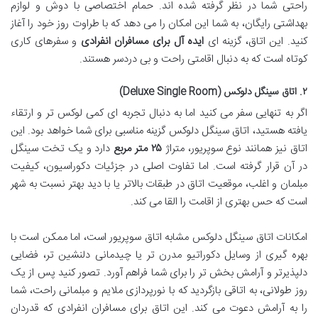
راحتی شما در نظر گرفته شده اند. حمام اختصاصی با دوش و لوازم
بهداشتی رایگان، به شما این امکان را می دهد که با طراوت روز خود را آغاز
کنید. این اتاق، گزینه ای
ایده آل برای مسافران انفرادی
و سفرهای کاری
کوتاه است که به دنبال اقامتی راحت و بی دردسر هستند.
۲. اتاق سینگل دلوکس (Deluxe Single Room)
اگر به تنهایی سفر می کنید اما به دنبال تجربه ای کمی لوکس تر و ارتقاء
یافته هستید، اتاق سینگل دلوکس گزینه مناسبی برای شما خواهد بود. این
اتاق نیز همانند نوع سوپریور، متراژ
۲۵ متر مربع
دارد و یک تخت سینگل
در آن قرار گرفته است. اما تفاوت اصلی در جزئیات دکوراسیون، کیفیت
مبلمان و اغلب، موقعیت اتاق در طبقات بالاتر یا با دید بهتر نسبت به شهر
است که حس بهتری از اقامت را القا می کند.
امکانات اتاق سینگل دلوکس مشابه اتاق سوپریور است، اما ممکن است با
بهره گیری از وسایل دکوراتیو مدرن تر یا چیدمانی دلنشین تر، فضایی
دلپذیرتر و آرامش بخش تر را برای شما فراهم آورد. تصور کنید پس از یک
روز طولانی، به اتاقی بازگردید که با نورپردازی ملایم و مبلمانی راحت، شما
را به آرامش دعوت می کند. این اتاق برای مسافران انفرادی که قدردان