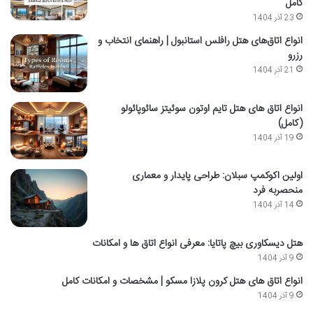
کامل
23 آذر 1404
انواع اتاق‌های هتل رافلس استانبول | راهنمای انتخاب و
رزرو
21 آذر 1404
انواع اتاق های هتل تایم اوتون سوئیتز سائوپائولو
(کامل)
19 آذر 1404
اولین اکوکمپ سبلان: طراحی پایدار و معماری
منحصربه فرد
14 آذر 1404
هتل دیسکاوری بیچ پاتایا: معرفی انواع اتاق ها و امکانات
9 آذر 1404
انواع اتاق های هتل کرون پلازا مسکو | مشخصات و امکانات کامل
9 آذر 1404