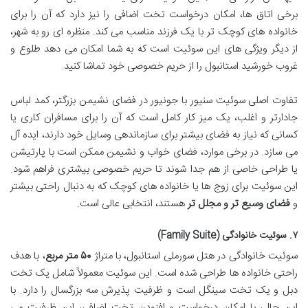
برخی اتاق ها، امکان درخواست تخت اضافی را نیز دارد که آن را برای
خانواده های کوچک تر با یک فرزند مناسب می کند. منظره ای رو به شهر،
از دیگر ویژگی های این سوئیت است که به شما امکان می دهد طلوع و
غروب خورشید استانبول را از حریم خصوصی خود تماشا کنید.
تفاوت اصلی سوئیت سنیور با جونیور در فضای نشیمن بزرگتر، کمد لباس
جادارتر و اغلب، یک میز کار کامل است که آن را برای مسافران کاری یا
کسانی که نیاز به فضای بیشتر برای سازماندهی وسایل خود دارند، ایده آل
می سازد. در برخی موارد، فضای خواب و نشیمن ممکن است با پارتیشن
یا طراحی خاصی از هم جدا شوند تا حریم خصوصی بیشتری فراهم شود.
این سوئیت برای زوج ها یا خانواده های کوچک که به دنبال راحتی بیشتر
و
فضای وسیع تر و مجلل تر
هستند، انتخابی عالی است.
۷. سوئیت خانوادگی (Family Suite)
سوئیت خانوادگی در هتل سورملی استانبول، با متراژ
۵۰ متر مربع
، با هدف
راحتی خانواده ها طراحی شده است. این سوئیت معمولاً شامل یک تخت
دبل و یک تخت سینگل است و ظرفیت پذیرش سه بزرگسال را دارد. با
این حال، با امکان درخواست و افزودن تخت اضافی، این ظرفیت می