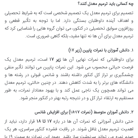
چه کسانی باید ترمیم معدل کنند؟
تصمیم برای ترمیم معدل یک تصمیم شخصی است که به شرایط تحصیلی
و اهداف آینده داوطلبان بستگی دارد. اما با توجه به تأثیر قطعی و
روزافزون سوابق تحصیلی در کنکور، می توان گروه هایی را شناسایی کرد که
ترمیم معدل برای آن ها نه تنها مفید، بلکه گاهی ضروری است.
۱. دانش آموزان با نمرات پایین (زیر ۱۷)
برای داوطلبانی که نمرات نهایی آن ها
زیر ۱۷
است، ترمیم معدل یک
فرصت حیاتی محسوب می شود. این نمرات پایین می توانند تأثیر منفی
چشمگیری بر تراز کل کنکور داشته باشند و شانس قبولی در رشته ها و
دانشگاه های برتر را به شدت کاهش دهند. در چنین حالتی، ترمیم معدل
می تواند همچون یک ناجی عمل کند و با بهبود معنادار نمرات، به طور
مستقیم به ارتقاء تراز کل و در نتیجه رتبه بهتر در کنکور منجر شود.
۲. دانش آموزان متوسط (نمرات ۱۷-۱۸) برای افزایش شانس
حتی دانش آموزانی که نمرات آن ها در بازه
۱۷ تا ۱۸
قرار دارد، نباید از
اهمیت ترمیم معدل غافل شوند. در رقابت فشرده کنکور سراسری، هر یک
صدم نمره می تواند سرنوشت ساز باشد. بهبود این نمرات به سمت ۱۹ یا