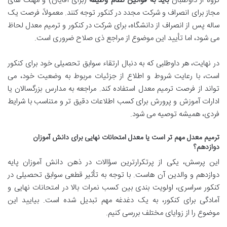
گروه از داوطلبان
باید به قوانین نظام وظیفه
(برای آقایان) و مهلت های
مجاز برای انصراف و شرکت مجدد در کنکور توجه کنند. معمولاً، فرصت یک
ساله پس از انصراف از دانشگاه، برای شرکت در کنکور و ترمیم معدل لحاظ
می شود، اما تأیید این موضوع از مراجع ذی صلاح ضروری است.
در نهایت، هر داوطلبی که به دنبال ارتقاء سوابق تحصیلی خود برای کنکور
است، با رعایت شروط و اطلاع از جزئیات مربوط به وضعیت خود، می
تواند از فرصت ترمیم معدل استفاده کند. مراجعه به مدارس بزرگسالان یا
ادارات آموزش و پرورش برای کسب اطلاعات دقیق تر و متناسب با شرایط
فردی، همیشه توصیه می شود.
ترمیم معدل مهم تر است یا معدل امتحانات نهایی برای دانش آموزان
دوازدهم؟
این پرسش، یکی از پرتکرارترین سؤالات در ذهن دانش آموزان پایه
دوازدهم و والدین آن هاست. با توجه به تأثیر قطعی سوابق تحصیلی در
کنکور سراسری، اولویت بندی بین کسب نمرات بالا در امتحانات نهایی و
آمادگی برای کنکور، به یک دغدغه مهم تبدیل شده است. بیایید این
موضوع را از زوایای مختلف بررسی کنیم.