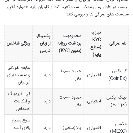
لیست در طول زمان ممکن است تغییر کند و کاربران باید همواره آخرین
سیاست های صرافی ها را بررسی کنند:
نیاز به
محدودیت
پشتیبانی
KYC
نام صرافی
برداشت روزانه
از زبان
ویژگی شاخص
(سطح
(بدون KYC)
فارسی
پایه)
سابقه طولانی
کوینکس
حدود ۱۰,۰۰۰
اختیاری
دارد
و مناسب برای
(CoinEx)
دلار
ایرانیان
کپی تریدینگ
بینگ ایکس
حدود ۵۰,۰۰۰
اختیاری
دارد
و امکانات
(BingX)
دلار
اجتماعی
تنوع بسیار
مکسی
اختیاری
بالا (متغیر)
دارد
بالای آلت
(MEXC)