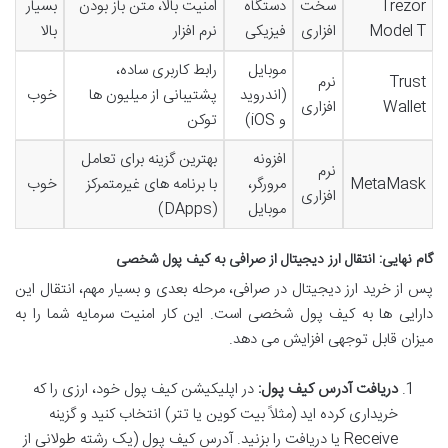
Trezor
سخت
دستگاه
امنیت بالا، متن باز بودن
بسیار
Model T
افزاری
فیزیکی
نرم افزار
بالا
موبایل
رابط کاربری ساده،
Trust
نرم
(اندروید
پشتیبانی از میلیون ها
خوب
Wallet
افزاری
و iOS)
توکن
افزونه
بهترین گزینه برای تعامل
نرم
MetaMask
مرورگر،
با برنامه های غیرمتمرکز
خوب
افزاری
موبایل
(DApps)
گام نهایی: انتقال ارز دیجیتال از صرافی به کیف پول شخصی
پس از خرید ارز دیجیتال در صرافی، مرحله بعدی و بسیار مهم، انتقال این
دارایی ها به کیف پول شخصی است. این کار امنیت سرمایه شما را به
میزان قابل توجهی افزایش می دهد.
دریافت آدرس کیف پول:
در اپلیکیشن کیف پول خود، ارزی را که
خریداری کرده اید (مثلاً بیت کوین یا تتر) انتخاب کنید و گزینه
Receive یا دریافت را بزنید. آدرس کیف پول (یک رشته طولانی از