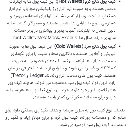
کیف پول های گرم (Hot Wallets):
این کیف پول ها به اینترنت
متصل هستند و به صورت نرم افزاری (اپلیکیشن موبایل، نرم افزار
دسکتاپ یا تحت وب) ارائه می شوند. آنها برای استفاده روزمره و
دسترسی سریع به دارایی ها مناسب هستند و معمولاً رایگانند. اما به
دلیل اتصال به اینترنت، آسیب پذیری بیشتری در برابر حملات
سایبری دارند. مثال ها: Trust Wallet، MetaMask، Exodus.
کیف پول های سرد (Cold Wallets):
این کیف پول ها به صورت
فیزیکی و آفلاین هستند و بالاترین سطح امنیت را برای نگهداری
بلندمدت دارایی ها فراهم می کنند. کلیدهای خصوصی به صورت
کاملاً آفلاین ذخیره می شوند و بنابراین از حملات اینترنتی در امان
هستند. کیف پول های سخت افزاری (مانند Ledger و Trezor)
رایج ترین نوع کیف پول سرد محسوب می شوند، هرچند کیف پول
های کاغذی نیز وجود دارند. خرید این نوع کیف پول ها هزینه اولیه
دارد و برای معاملات مکرر کمی کمتر راحت هستند.
انتخاب نوع کیف پول به میزان سرمایه و هدف نگهداری بستگی دارد؛ برای
مبالغ کم و معاملات روزانه، کیف پول گرم و برای مبالغ زیاد و نگهداری
بلندمدت، کیف پول سرد توصیه می شود.