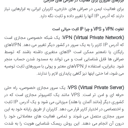
ابزارهای ضروری برای فعالیت در صرافی های خارجی
برای فعالیت ایمن در صرافی های خارجی، کاربران ایرانی به ابزارهایی نیاز
دارند که آدرس IP آنها را تغییر داده و ثابت نگه دارد.
تفاوت VPN و VPS و چرا IP ثابت حیاتی است
VPN (Virtual Private Network):
یک شبکه خصوصی مجازی است
که آدرس IP کاربر را به یک سرور در کشور دیگر تغییر می دهد. VPNهای
رایگان یا نامعتبر ممکن است IPهای متغیری داشته باشند که توسط
صرافی ها قابل شناسایی است و می تواند به مسدود شدن حساب منجر
شود. بنابراین، استفاده از VPNهای معتبر و پولی با سرورهای ثابت توصیه
می شود، اما حتی اینها نیز گاهی پایداری لازم را ندارند.
VPS (Virtual Private Server):
یک سرور مجازی خصوصی، راه حلی
حرفه ای و امن تر است. VPS مانند یک کامپیوتر مجازی است که در
کشوری دیگر (مانند آلمان یا هلند) میزبانی می شود و یک آدرس IP ثابت
و اختصاصی در اختیار کاربر قرار می دهد. کاربران از طریق رایانه خود به این
سرور مجازی متصل می شوند و تمامی فعالیت های معاملاتی خود را
درون آن انجام می دهند. این روش ریسک شناسایی هویت را به شدت