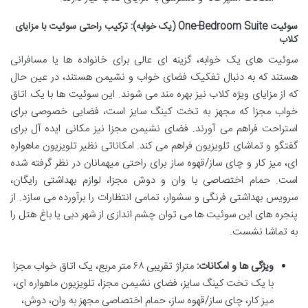
سوئیت One-Bedroom Suite (یک خوابه): ترکیب راحتی سوئیت با مزایای
کلاب
سوئیت های یک خوابه، گزینه ای عالی برای خانواده ها یا مسافرانی
هستند که به دنبال تفکیک فضای خواب و نشیمن هستند، در عین حال
که از مزایای ویژه کلاب نیز بهره مند می شوند. این سوئیت ها با یک اتاق
خواب مجزا که مجهز به تخت کینگ سایز است، فضایی خصوصی برای
استراحت فراهم می آورند. فضای نشیمن مجزا نیز مکانی ایده آل برای
گفتگو و تماشای تلویزیون فراهم می کند. امکاناتی نظیر تلویزیون ماهواره
ای، میز کار و چای ساز/قهوه ساز برای راحتی میهمانان در نظر گرفته شده
است. حمام اختصاصی با وان و دوش مجزا، لوازم بهداشتی رایگان،
سرویس بهداشتی فرنگی و سشوار، تمامی انتظارات را برآورده می سازد. از
پنجره های این سوئیت ها می توان چشم اندازی از شهر دبی یا باغ هتل را
به تماشا نشست.
ویژگی ها و امکانات:
متراژ تقریبی ۶۸ متر مربع، یک اتاق خواب مجزا
با یک تخت کینگ سایز، فضای نشیمن مجزا، تلویزیون ماهواره ای،
میز کار، چای ساز/قهوه ساز، حمام اختصاصی مجهز به وان، دوش،