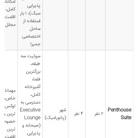
امکانات
پذیرایی
کامل،
سبک)، ۱ بار
اقامت
استفاده از
مجلل
ساحل
اختصاصی
جمیرا
سوئیت سه
طبقه،
بزرگترین
فضا،
آشپزخانه
مهمانان
کامل،
خاص،
دسترسی به
لوکس
Penthouse
شهر
Executive
۲ نفر
۴ نفر
ترین و
Suite
(پانورامیک)
Lounge
خصوصی
(صبحانه و
ترین
پذیرایی
اقامت