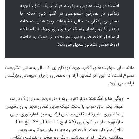
اقامت در پنت هاوس سوئیت، فراتر از یک اتاق، تجربه
زندگی در عمارتی خصوصی در قلب دبی است. با
دسترسی رایگان به سالن تشریفات ویژه هتل، صبحانه
بوفه رایگان، پذیرایی سبک در طول روز و یک بار استفاده
از ساحل اختصاصی جمیرا، هر لحظه از اقامت به خاطره
ای فراموش نشدنی تبدیل می شود.
مانند سایر سوئیت های کلاب، ورود کودکان زیر ۱۲ سال به سالن تشریفات
ممنوع است، که این امر فضایی آرام و انحصاری را برای میهمانان بزرگسال
فراهم می آورد.
ویژگی ها و امکانات:
متراژ تقریبی ۱۲۵ متر مربع، بسیار بزرگ در سه
طبقه، یک اتاق خواب با تخت کینگ سایز، فضای مجزا برای نشیمن
و غذاخوری، آشپزخانه کامل، مبلمان لوکس، میز ناهارخوری، چای
ساز/قهوه ساز، دو تلویزیون (۵۵ اینچ Full HD و ۴۳ اینچ Full
HD)، میز کار، حمام اختصاصی مجهز به وان، دوش، سرویس
بهداشتی فرنگی، لوازم بهداشتی رایگان و سشوار، اینترنت رایگان،