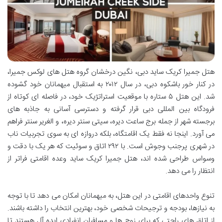
هتل جمیرا کریک ساید دبی، نگین درخشان گروه هتل های لوکس جمیرا،
در کنار خور باشکوه دبی، در سال ۲۰۱۲ به استقبال میهمانان خود گشوده
شد. این هتل ۵ ستاره با موقعیت استراتژیک خود، در فاصله ای کوتاه از
فرودگاه بین المللی دبی قرار گرفته و دسترسی آسانی به جاذبه های
برجسته شهر از جمله برج ساعت دیره، سیتی سنتر دیره، و الغریر سنتر فراهم
می آورد. اینجا نه فقط یک اقامتگاه، بلکه دروازه ای به سوی تجربیات ناب
در شهری پرجنب وجوش است. با ۲۹۲ اتاق و سوئیت که هر یک با دقت و
وسواس طراحی شده اند، هتل جمیرا کریک ساید وعده اقامتی فراتر از
انتظار را می دهد.
تنوع واحدهای اقامتی در این هتل، به میهمانان امکان می دهد تا با توجه
به نیازها، بودجه و ترجیحات شخصی خود، بهترین انتخاب را داشته باشند.
از اتاق های راحتی که برای زوج ها و مسافران انفرادی ایده آل هستند تا