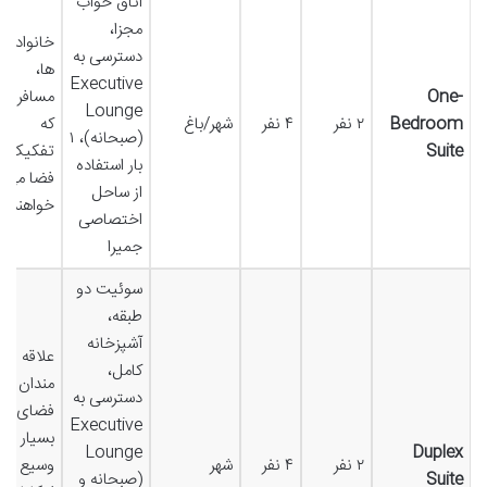
اتاق خواب
مجزا،
خانواده
دسترسی به
ها،
Executive
One-
مسافرانی
Lounge
Bedroom
۲ نفر
۴ نفر
شهر/باغ
که
(صبحانه)، ۱
Suite
تفکیک
بار استفاده
فضا می
از ساحل
خواهند
اختصاصی
جمیرا
سوئیت دو
طبقه،
آشپزخانه
علاقه
کامل،
مندان به
دسترسی به
فضای
Executive
بسیار
Lounge
Duplex
۲ نفر
۴ نفر
شهر
وسیع و
Suite
(صبحانه و