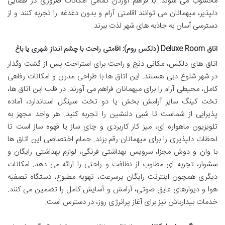
محسوب می شوند. با فراهم آوردن تمامی امکانات ضروری در فضایی
دلپذیر، میهمانان می توانند اقامتی آرام و بدون دغدغه را تجربه کنند و از
دسترسی آسان به جاذبه های شهر لذت ببرند.
اتاق Deluxe Room (دلکس روم): اقامتی راحت با چشم انداز شهری یا باغ
اتاق های دلکس، مکانی دنج و راحت برای استراحت پس از گشت وگذار
در شهر شلوغ دبی هستند. این اتاق ها با طراحی مدرن و امکانات رفاهی
کامل، محیطی آرام را برای میهمانان فراهم می آورند. در قلب این اتاق ها،
تخت کینگ سایز آرامش بخش یا دو تخت سینگل استاندارد، آماده
پذیرایی از شماست تا شبی دلنشین را تجربه کنید. هر واحد مجهز به
تلویزیون ماهواره ای، میز کار کاربردی و چای ساز یا قهوه ساز است تا
لحظات دلپذیری را برای میهمانان رقم بزند. حمام اختصاصی این اتاق ها
با وان و دوش مجزا، سرویس بهداشتی فرنگی، لوازم بهداشتی رایگان و
سشوار، تجربه ای مطلوب از نظافت و راحتی را ارائه می دهد. امکانات
دیگری همچون اینترنت رایگان پرسرعت، تهویه مطبوع، دستگاه تصفیه
هوا و دیوارهای عایق صوتی، آرامش و آسایش کامل را تضمین می کنند.
خدمات بیدارباش نیز برای آغاز پرانرژی روز، در دسترس است.