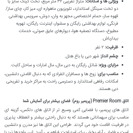
ویژگی ها و امکانات:
متراژ تقریبی ۳۲ متر مربع، تخت کینگ سایز یا
دو تخت سینگل استاندارد، تلویزیون ماهواره ای، میز کار، چای ساز/
قهوه ساز، حمام اختصاصی مجهز به وان، دوش، سرویس بهداشتی
فرنگی، لوازم بهداشتی رایگان و سشوار، اینترنت رایگان، تهویه
مطبوع، دستگاه تصفیه هوا، دیوارهای عایق صوتی، خدمات
بیدارباش.
ظرفیت:
۲ نفر.
چشم انداز:
شهر دبی یا باغ هتل.
مزایای ویژه:
شاتل رایگان به دبی مال، مال امارات و ساحل کایت.
مناسب برای:
زوج ها و مسافران انفرادی که به دنبال اقامتی دلنشین،
امکانات رفاهی استاندارد و دسترسی راحت به مراکز خرید و تفریحی
دبی هستند.
اتاق Premier Room (پریمیر روم): فضای بیشتر برای آسایش شما
اتاق های پریمیر، با فضایی کمی وسیع تر از اتاق های دلکس، گزینه ای
مناسب برای میهمانانی هستند که به دنبال راحتی بیشتر و انعطاف پذیری
در ظرفیت اقامت خود می گردند. طراحی این اتاق ها نیز مدرن و دلنشین
است و فضایی آرام بخش برای استراحت فراهم می آورد. این واحدها نیز با