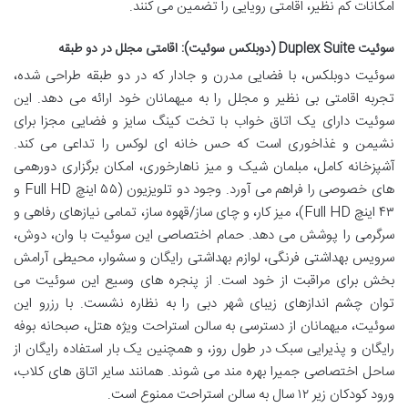
امکانات کم نظیر، اقامتی رویایی را تضمین می کنند.
سوئیت Duplex Suite (دوبلکس سوئیت): اقامتی مجلل در دو طبقه
سوئیت دوبلکس، با فضایی مدرن و جادار که در دو طبقه طراحی شده،
تجربه اقامتی بی نظیر و مجلل را به میهمانان خود ارائه می دهد. این
سوئیت دارای یک اتاق خواب با تخت کینگ سایز و فضایی مجزا برای
نشیمن و غذاخوری است که حس خانه ای لوکس را تداعی می کند.
آشپزخانه کامل، مبلمان شیک و میز ناهارخوری، امکان برگزاری دورهمی
های خصوصی را فراهم می آورد. وجود دو تلویزیون (۵۵ اینچ Full HD و
۴۳ اینچ Full HD)، میز کار، و چای ساز/قهوه ساز، تمامی نیازهای رفاهی و
سرگرمی را پوشش می دهد. حمام اختصاصی این سوئیت با وان، دوش،
سرویس بهداشتی فرنگی، لوازم بهداشتی رایگان و سشوار، محیطی آرامش
بخش برای مراقبت از خود است. از پنجره های وسیع این سوئیت می
توان چشم اندازهای زیبای شهر دبی را به نظاره نشست. با رزرو این
سوئیت، میهمانان از دسترسی به سالن استراحت ویژه هتل، صبحانه بوفه
رایگان و پذیرایی سبک در طول روز، و همچنین یک بار استفاده رایگان از
ساحل اختصاصی جمیرا بهره مند می شوند. همانند سایر اتاق های کلاب،
ورود کودکان زیر ۱۲ سال به سالن استراحت ممنوع است.