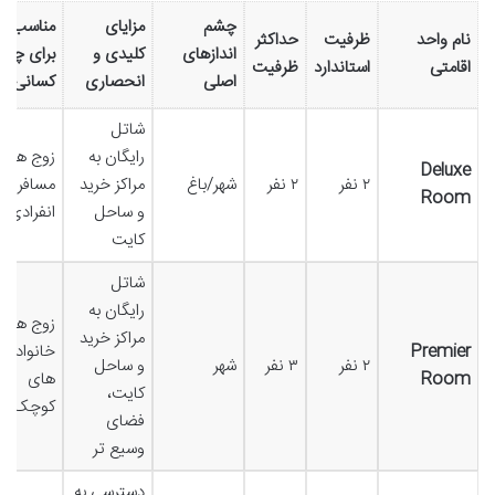
چشم
مزایای
مناسب
نام واحد
ظرفیت
حداکثر
اندازهای
کلیدی و
برای چه
اقامتی
استاندارد
ظرفیت
اصلی
انحصاری
کسانی
شاتل
رایگان به
زوج ها،
Deluxe
۲ نفر
۲ نفر
شهر/باغ
مراکز خرید
مسافران
Room
و ساحل
انفرادی
کایت
شاتل
رایگان به
زوج ها،
مراکز خرید
Premier
خانواده
۲ نفر
۳ نفر
شهر
و ساحل
Room
های
کایت،
کوچک
فضای
وسیع تر
دسترسی به