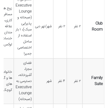
Executive
زوج ها،
Lounge
مسافران
(صبحانه و
کاری،
Club
پذیرایی
۲ نفر
۲ نفر
شهر/نهر دبی
علاقه
Room
سبک)، ۱ بار
مندان به
استفاده از
خدمات
ساحل
لوکس
اختصاصی
جمیرا
فضای
مجزا،
خانواده
آشپزخانه،
Family
ها و گروه
۲ نفر
۴ نفر
شهر
دسترسی به
Suite
های
Executive
کوچک
Lounge
(صبحانه)