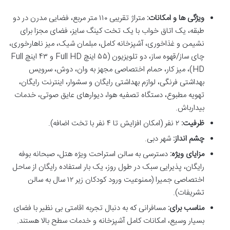
ویژگی ها و امکانات:
متراژ تقریبی ۱۱۰ متر مربع، فضایی مدرن در دو
طبقه، یک اتاق خواب با یک تخت کینگ سایز، فضای مجزا برای
نشیمن و غذاخوری، آشپزخانه کامل، مبلمان شیک، میز ناهارخوری،
چای ساز/قهوه ساز، دو تلویزیون (۵۵ اینچ Full HD و ۴۳ اینچ Full
HD)، میز کار، حمام اختصاصی مجهز به وان، دوش، سرویس
بهداشتی فرنگی، لوازم بهداشتی رایگان و سشوار، اینترنت رایگان،
تهویه مطبوع، دستگاه تصفیه هوا، دیوارهای عایق صوتی، خدمات
بیدارباش.
ظرفیت:
۲ نفر (امکان افزایش تا ۴ نفر با تخت اضافه).
چشم انداز:
شهر دبی.
مزایای ویژه:
دسترسی به سالن استراحت ویژه هتل، صبحانه بوفه
رایگان، پذیرایی سبک در طول روز، یک بار استفاده رایگان از ساحل
اختصاصی جمیرا (ممنوعیت ورود کودکان زیر ۱۲ سال به سالن
تشریفات).
مناسب برای:
مسافرانی که به دنبال تجربه اقامتی بی نظیر با فضای
بسیار وسیع، امکانات کامل آشپزخانه و خدمات سطح بالا هستند.