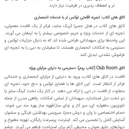
تر و انعطاف پذیری در ظرفیت نیاز دارند.
اتاق های کلاب: تجربه اقامتی لوکس تر با خدمات انحصاری
اتاق های کلاب در هتل جمیرا کریک ساید، فراتر از یک اقامت معمولی،
تجربه ای از خدمات ویژه و حریم خصوصی بیشتر را به ارمغان می آورند.
این واحدها برای میهمانانی طراحی شده اند که به دنبال جزئیات لوکس و
دسترسی به امکانات انحصاری هستند، تا سفرشان به دبی را به تجربه ای
فراموش نشدنی تبدیل کنند.
اتاق Club Room (کلاب روم): دسترسی به دنیای مزایای ویژه
اقامت در اتاق های کلاب، ورود به دنیایی از مزایای انحصاری و خدماتی
فراتر از انتظار است. این اتاق ها با فضای لوکس و دنج خود، تجربه ای
متفاوت از اقامت در دبی را ارائه می دهند. در کنار یک تخت کینگ سایز یا
دو تخت دبل استاندارد، میهمانان از تمامی امکانات رفاهی مدرن از جمله
تلویزیون ماهواره ای، میز کار و چای ساز/قهوه ساز بهره مند می شوند.
حمام اختصاصی با وان و دوش مجزا، سرویس بهداشتی فرنگی و سشوار،
آسایش کامل را تضمین می کند. اینترنت پرسرعت رایگان، تهویه مطبوع و
دیوارهای عایق صوتی، محیطی آرام برای استراحت فراهم می آورند. چشم