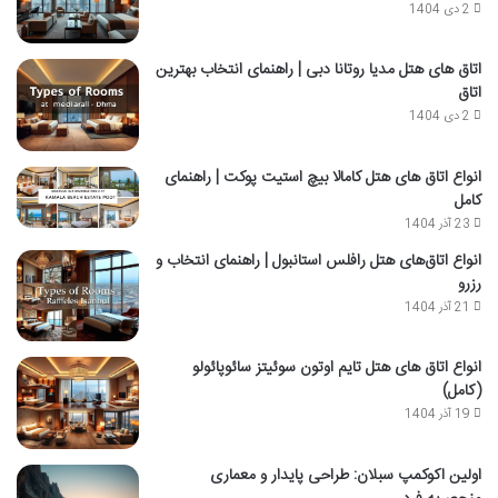
2 دی 1404
اتاق‌ های هتل مدیا روتانا دبی | راهنمای انتخاب بهترین
اتاق
2 دی 1404
انواع اتاق های هتل کامالا بیچ استیت پوکت | راهنمای
کامل
23 آذر 1404
انواع اتاق‌های هتل رافلس استانبول | راهنمای انتخاب و
رزرو
21 آذر 1404
انواع اتاق های هتل تایم اوتون سوئیتز سائوپائولو
(کامل)
19 آذر 1404
اولین اکوکمپ سبلان: طراحی پایدار و معماری