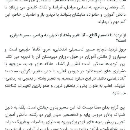
سازگار است تا پیچیدگی های زیست شناسی یا شیمی. این مقاله به عنوان
یک راهنمای جامع، به تمامی مراحل، شرایط و نکات کلیدی می پردازد تا
دانش آموزان و خانواده هایشان بتوانند با دیدی باز و اطمینان خاطر، این
گام مهم را بردارند.
از تردید تا تصمیم قاطع – آیا تغییر رشته از تجربی به ریاضی مسیر همواری
است؟
بروز تردید درباره مسیر تحصیلی انتخابی، امری کاملاً طبیعی است و
بسیاری از دانش آموزان در طول دوران دبیرستان آن را تجربه می کنند.
این تردیدها ممکن است ناشی از کشف علاقه های جدید، مواجهه با
دشواری های غیرمنتظره در دروس فعلی، یا حتی تغییر نگرش نسبت به
آینده شغلی باشد. در این میان، تصمیم به تغییر رشته از تجربی به ریاضی-
فیزیک، اغلب به عنوان یکی از منطقی ترین و هموارترین تغییرات شناخته
می شود.
این گزاره بدان معنا نیست که این مسیر بدون چالش است، بلکه به دلیل
اشتراک بالای دروس پایه و تخصصی میان این دو رشته، دانش آموزان
تجربی پیش زمینه های قوی برای ورود به دنیای ریاضیات و فیزیک دارند.
این نقطه قوت، فرآیند تطبیق و جبران دروس را بسیار آسان تر از تغییر به