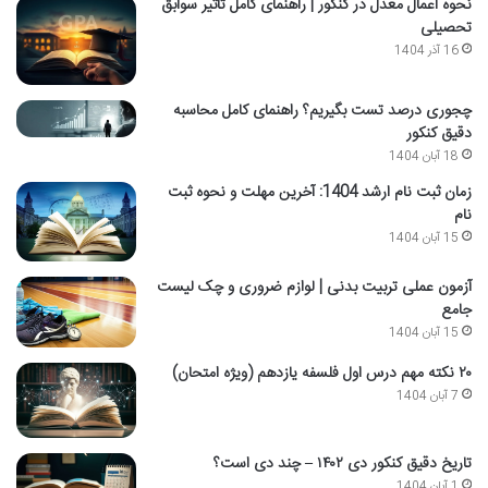
نحوه اعمال معدل در کنکور | راهنمای کامل تاثیر سوابق
تحصیلی
16 آذر 1404
چجوری درصد تست بگیریم؟ راهنمای کامل محاسبه
دقیق کنکور
18 آبان 1404
زمان ثبت نام ارشد 1404: آخرین مهلت و نحوه ثبت
نام
15 آبان 1404
آزمون عملی تربیت بدنی | لوازم ضروری و چک لیست
جامع
15 آبان 1404
۲۰ نکته مهم درس اول فلسفه یازدهم (ویژه امتحان)
7 آبان 1404
تاریخ دقیق کنکور دی ۱۴۰۲ – چند دی است؟
1 آبان 1404