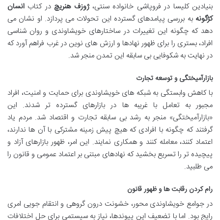
بنیادین کلیسا در فروپاشی خانواده سنتی،
ژوزف هنریچ
در کتاب
انسان
کژگونه
به بررسی پیامدهای گسترده این تحولات می پردازد. او نشان می
دهد که چگونه این تغییرات در ساختارهای خویشاوندی و روان شناسی
افراد، بستری را برای ظهور نهادها و ارزش های نوین در غرب فراهم آورد که
در نهایت به شکوفایی بی سابقه این تمدن منجر شد.
بازارآمیختگی و توسعه تجارت
با کاهش وابستگی به شبکه های خویشاوندی برای حمایت و امنیت، افراد
مجبور به تعامل با غریبه ها در بازارهای گسترده تر شدند. این
«بازارآمیختگی» منجر به رشد بی سابقه تجارت و اقتصاد شد. مردم یاد
گرفتند که چگونه با افرادی که هیچ پیش زمینه مشترکی با آن ها ندارند،
اعتماد کنند، معامله کنند و همکاری نمایند. این امر، ظهور بازارهای آزاد و
پیچیده تر را تسریع بخشید که نهادهای مبتنی بر اعتماد عمومی و قانون را
می طلبید.
رام کردن رقابت ها و ظهور قانون
در جوامع خویشاوندی محور، خشونت درون گروهی و انتقام جویی امری
رایج بود. اما با تضعیف این پیوندها، نیاز به سیستمی برای حل اختلافات