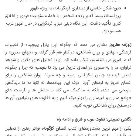
دین:
شکل خاصی از دینداری فردگرایانه، به ویژه ظهور
پروتستانتیسم، که بر رابطه شخصی با خدا، مسئولیت فردی و اخلاق
کاری تأکید داشت. این نگاه دینی نیز با فردگرایی در حال ظهور غرب
همسو بود.
ژوزف هنریچ
نشان می دهد که چگونه این پازل پیچیده از تغییرات
فرهنگی، نهادی و روان شناختی، در کنار هم قرار گرفته و «جهان مدرن» را
که ما امروز می شناسیم، شکل داده اند. او با تحلیل های دقیق و شواهد
فراوان، ما را به سفری در اعماق تاریخ می برد تا بفهمیم که چرا و چگونه،
تمدن غرب به چنین شکوفایی رسید و چه میراث روان شناختی را برای
انسان امروز به ارمغان آورد. درک این پیامدها، نه تنها به ما دیدگاهی
تاریخی می دهد، بلکه به ما کمک می کند تا چالش ها و فرصت های
جوامع مدرن و غیرمدرن را بهتر درک کنیم و به تفاوت های بنیادین آن ها
در سطح روان شناختی توجه کنیم.
نگاهی تطبیقی: تفاوت غرب و شرق و ادامه راه
یکی از مهم ترین دستاوردهای کتاب
انسان کژگونه
، فراتر رفتن از تحلیل