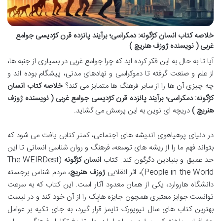
خلاصه کتاب انسان کژگونه: دمکراسی؛ برآیند پانزده قرن کژدیسی جوامع
غربی ( نویسنده ژوزف هنریچ )
آیا تا به حال به این فکر کرده اید که چرا جوامع غربی در بسیاری از جنبه ها،
از علم و صنعت گرفته تا دموکراسی و نهادهای مدنی، پیشگام بوده اند و
چه چیزی آن ها را از سایر فرهنگ ها متمایز می کند؟
خلاصه کتاب انسان
کژگونه: دمکراسی؛ برآیند پانزده قرن کژدیسی جوامع غربی ( نویسنده ژوزف
هنریچ )
دریچه ای نوین به این پرسش می گشاید.
در دنیای پرهیاهوی اندیشه های اجتماعی، کمتر کتابی یافت می شود که
بتواند فهم ما را از ریشه های توسعه، فرهنگ و روان شناسی انسانی تا این
حد عمیق و بنیادین دگرگون کند. کتاب
انسان کژگونه
(The WEIRDest
People in the World)، اثر انقلابی
ژوزف هنریچ
، مردم شناس برجسته
دانشگاه هاروارد، یکی از همان معدود آثار است. این کتاب که به سرعت
توانست جوایز معتبری همچون جایزه هایِک را از آن خود کند و در لیست
بهترین کتاب های سال نیویورک تایمز قرار گیرد، به جای تکیه بر عوامل