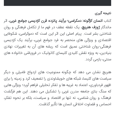
نتیجه گیری
کتاب
انسان کژگونه: دمکراسی؛ برآیند پانزده قرن کژدیسی جوامع غربی
، اثر
ماندگار
ژوزف هنریچ
، یک نقطه عطف در فهم ما از تکامل فرهنگی و روان
شناختی بشر است. پیام اصلی این اثر این است که دموکراسی، شکوفایی
اقتصادی و ویژگی های منحصر به فرد جوامع غربی، برآیند یک کژدیسی
فرهنگی-روان شناختی عمیق است که ریشه های آن به تغییرات نهادی
بنیادین، به ویژه نقش کلیدی کلیسای کاتولیک در فروپاشی خانواده های
سنتی، بازمی گردد.
هنریچ نشان می دهد که چگونه ممنوعیت های ازدواج فامیلی و دیگر
سیاست های کلیسا، شبکه های خویشاوندی را تضعیف کرد و زمینه را برای
ظهور فردباوری، اعتماد به غریبه ها و تفکر تحلیلی فراهم آورد؛ ویژگی هایی
که سنگ بنای جامعه مدرن غربی را تشکیل می دهند. این هم فرگشت
فرهنگ و روان شناسی، نه تنها بر اقتصاد و سیاست، بلکه بر نحوه تفکر،
احساس و قضاوت اخلاقی انسان ها تأثیر گذاشت.