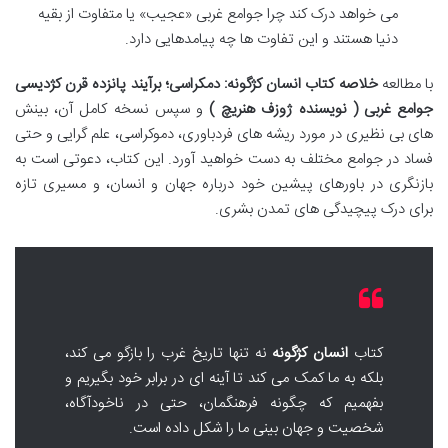
می خواهد درک کند چرا جوامع غربی «عجیب» یا متفاوت از بقیه
دنیا هستند و این تفاوت ها چه پیامدهایی دارد.
با مطالعه
خلاصه کتاب انسان کژگونه: دمکراسی؛ برآیند پانزده قرن کژدیسی
جوامع غربی ( نویسنده ژوزف هنریچ )
و سپس نسخه کامل آن، بینش
های بی نظیری در مورد ریشه های فردباوری، دموکراسی، علم گرایی و حتی
فساد در جوامع مختلف به دست خواهید آورد. این کتاب، دعوتی است به
بازنگری در باورهای پیشین خود درباره جهان و انسان، و مسیری تازه
برای درک پیچیدگی های تمدن بشری.
کتاب
انسان کژگونه
نه تنها تاریخ غرب را بازگو می کند،
بلکه به ما کمک می کند تا آینه ای در برابر خود بگیریم و
بفهمیم که چگونه فرهنگمان، حتی در ناخودآگاه،
شخصیت و جهان بینی ما را شکل داده است.