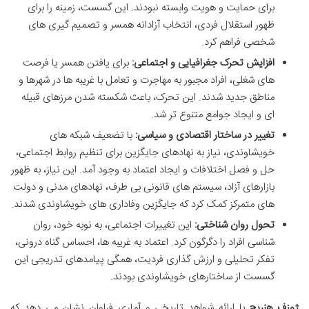
برای حمایت و هویت وابسته نبودند. این گسست، زمینه را برای
ظهور استقلال فردی، انتخاب آزادانه همسر و تصمیم گیری های
شخصی فراهم کرد.
افزایش تحرک جغرافیایی و اجتماعی:
برای یافتن همسر یا فرصت
های شغلی، افراد مجبور به مهاجرت و تعامل با غریبه ها در شهرها و
مناطق جدید شدند. این تحرک، باعث شکسته شدن مرزهای قبیله
ای و ایجاد جوامع متنوع تر شد.
تغییر در ساختار اقتصادی و سیاسی:
با تضعیف شبکه های
خویشاوندی، نیاز به نهادهای جایگزین برای تنظیم روابط اجتماعی،
حل و فصل اختلافات و ایجاد اعتماد به وجود آمد. این نیاز، به ظهور
بازارهای آزاد، سیستم های قانونی بی طرف، نهادهای مدنی و دولت
های متمرکز کمک کرد که جایگزین وفاداری های خویشاوندی شدند.
تحول روان شناختی:
این تغییرات اجتماعی، به نوبه خود، روان
شناسی افراد را دگرگون کرد. اعتماد به غریبه ها، احساس گناه درونی،
تفکر تحلیلی و ارزش گذاری فردیت، همگی پیامدهای تدریجی این
گسست از ساختارهای خویشاوندی بودند.
ژوزف هنریچ
با ارائه شواهد تاریخی و آماری فراوان نشان می دهد که