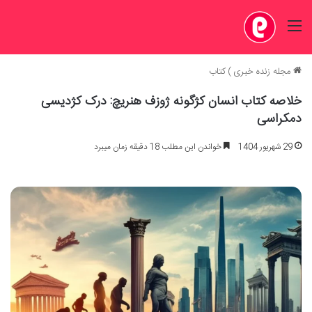
منو
مجله زنده خبری
)
کتاب
خلاصه کتاب انسان کژگونه ژوزف هنریچ: درک کژدیسی
دمکراسی
29 شهریور 1404
خواندن این مطلب 18 دقیقه زمان میبرد