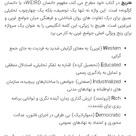
هنریچ
در کتاب خود مطرح می کند، مفهوم «انسان WEIRD» یا «انسان
کژگونه» است. این واژه نه تنها یک توصیف، بلکه یک چهارچوب تحلیلی
عمیق برای درک تفاوت های روان شناختی و فرهنگی میان جوامع غربی و
غیرغربی است. هنریچ با زیرکی، این کلمه انگلیسی را به عنوان یک سرواژه
برای پنج ویژگی اصلی جوامع غربی به کار می برد:
W
estern (غربی): به معنای گرایش شدید به فردیت به جای جمع
گرایی.
E
ducated (تحصیل کرده): اشاره به تفکر تحلیلی، استدلال منطقی
و تمایل به یادگیری رسمی.
I
ndustrialized (صنعتی): جوامعی با ساختارهای پیچیده، سازمان
های داوطلبانه و نهادهای مدنی.
R
ich (ثروتمند): ارزش گذاری زمان، آینده نگری و توانایی برنامه
ریزی برای بلندمدت.
D
emocratic (دموکراتیک): بی طرفی در اجرای قانون، عدالت
محوری و اعتماد به نهادهای عمومی.