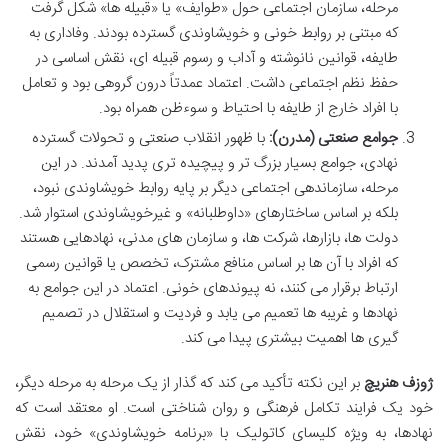
مرحله، سازمان اجتماعی حول «طوایف» یا «قبیله ها» شکل گرفت
که مبتنی بر روابط خونی و خویشاوندی گسترده بودند. وفاداری به
طایفه، قوانین نانوشته و آداب و رسوم قبیله ای، نقش اساسی در
حفظ نظم اجتماعی داشت. اعتماد عمدتاً درون گروهی بود و تعامل
با افراد خارج از طایفه با احتیاط و سوءظن همراه بود.
جوامع صنعتی (مدرن):
با ظهور انقلاب صنعتی و تحولات گسترده
نهادی، جوامع بسیار بزرگ تر و پیچیده تری پدید آمدند. در این
مرحله، سازماندهی اجتماعی دیگر بر پایه روابط خویشاوندی نبود،
بلکه بر اساس ساختارهای «داوطلبانه» و غیرخویشاوندی استوار شد.
دولت ها، بازارها، شرکت ها، و سازمان های مدنی، نهادهایی هستند
که افراد با آن ها بر اساس منافع مشترک، تخصص یا قوانین رسمی
ارتباط برقرار می کنند، نه پیوندهای خونی. اعتماد در این جوامع به
نهادها و غریبه ها تعمیم می یابد و فردیت و استقلال در تصمیم
گیری ها اهمیت بیشتری پیدا می کند.
ژوزف هنریچ
بر این نکته تأکید می کند که گذار از یک مرحله به مرحله دیگر،
خود یک فرایند تکامل فرهنگی و روان شناختی است. او معتقد است که
نهادها، به ویژه کلیسای کاتولیک با «برنامه خویشاوندی» خود، نقش