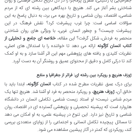
جغرافیایی یا ژنتیکی، سفری پرماجرا را در دل تاریخ تکامل فرهنگی و روان
شناختی بشر آغاز می کند. هنریچ با دیدگاهی بین رشته ای که از مردم
شناسی، اقتصاد، روان شناسی و تاریخ بهره می برد، به دنبال پاسخ به این
سؤالات اساسی است: چرا غرب پیشرفت کرد؟ نقش فرهنگ در این
پیشرفت چیست؟ و چطور انسان غربی، با ویژگی های روان شناختی
منحصر به فردش، شکل گرفت؟ این مقاله،
خلاصه ای جامع و تحلیلی از
کتاب انسان کژگونه
ارائه می دهد تا خواننده را با استدلال های اصلی،
نظریات کلیدی و یافته های پژوهشی مهم این اثر آشنا سازد و به او کمک
کند تا درکی کامل و دقیق از محتوای عمیق و روشنگر آن به دست آورد.
ژوزف هنریچ و رویکرد بین رشته ای: فراتر از جغرافیا و منابع
برای درک عمق نظریات مطرح شده در کتاب
انسان کژگونه
، ابتدا باید با
خالق آن،
ژوزف هنریچ
، و رویکرد منحصر به فرد او آشنا شد. هنریچ تنها یک
مردم شناس نیست؛ او استاد زیست شناسی تکاملی انسان در دانشگاه
هاروارد است که پیشینه تحصیلی و پژوهشی گسترده ای در اقتصاد، روان
شناسی و تاریخ نیز دارد. این تنوع در پیشینه علمی، به او امکان می دهد
تا مسائل پیچیده تکامل انسانی و اجتماعی را از زوایای متعددی بررسی
کند، رویکردی که کمتر در آثار پیشین مشاهده می شود.