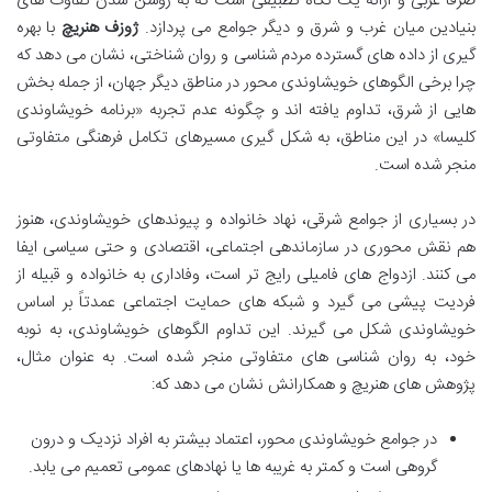
صرفاً غربی و ارائه یک نگاه تطبیقی است که به روشن شدن تفاوت های
بنیادین میان غرب و شرق و دیگر جوامع می پردازد.
ژوزف هنریچ
با بهره
گیری از داده های گسترده مردم شناسی و روان شناختی، نشان می دهد که
چرا برخی الگوهای خویشاوندی محور در مناطق دیگر جهان، از جمله بخش
هایی از شرق، تداوم یافته اند و چگونه عدم تجربه «برنامه خویشاوندی
کلیسا» در این مناطق، به شکل گیری مسیرهای تکامل فرهنگی متفاوتی
منجر شده است.
در بسیاری از جوامع شرقی، نهاد خانواده و پیوندهای خویشاوندی، هنوز
هم نقش محوری در سازماندهی اجتماعی، اقتصادی و حتی سیاسی ایفا
می کنند. ازدواج های فامیلی رایج تر است، وفاداری به خانواده و قبیله از
فردیت پیشی می گیرد و شبکه های حمایت اجتماعی عمدتاً بر اساس
خویشاوندی شکل می گیرند. این تداوم الگوهای خویشاوندی، به نوبه
خود، به روان شناسی های متفاوتی منجر شده است. به عنوان مثال،
پژوهش های هنریچ و همکارانش نشان می دهد که:
در جوامع خویشاوندی محور، اعتماد بیشتر به افراد نزدیک و درون
گروهی است و کمتر به غریبه ها یا نهادهای عمومی تعمیم می یابد.