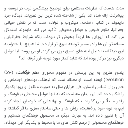
مدت هاست که نظریات مختلفی برای توضیح پیشگامی غرب در توسعه و
پیشرفت ارائه شده اند. یکی از شناخته شده ترین این نظریات، دیدگاه جرد
دایموند در کتاب «اسلحه، میکروب و فولاد» است که بر نقش حیاتی
جغرافیا، منابع طبیعی و عوامل محیطی تأکید می کند. دایموند استدلال
می کند که اروپایی ها لزوماً باهوش تر نبودند، بلکه شرایط جغرافیایی
مساعدتر، آن ها را در مسیر توسعه سریع تر قرار داد. اما هنریچ، با احترام به
این دیدگاه، به دنبال لایه های عمیق تری می گردد. او می پرسد: آیا عوامل
دیگری نیز در کار بوده اند که شاید کمتر مورد توجه قرار گرفته اند؟
پاسخ هنریچ به این پرسش در مفهوم محوری «
هم فرگشت
» (Co-
evolution) نهفته است. او معتقد است که فرهنگ، نهادهای اجتماعی و
حتی روان شناسی انسان، طی هزاران سال به صورت متقابل و پویا یکدیگر
را شکل داده اند. این بدان معناست که نه تنها عوامل محیطی بر فرهنگ و
رفتار ما تأثیر می گذارند، بلکه فرهنگ و نهادهایی که خودمان ایجاد کرده
ایم، به نوبه خود بر ذهنیت، ارزش ها و حتی ساختار مغزی ما اثر گذاشته و
آن را تغییر داده اند. به عبارت دیگر، ما محصول فرهنگمان هستیم و
فرهنگمان محصولی از برهم کنش های ما با محیط و یکدیگر. این دیدگاه،