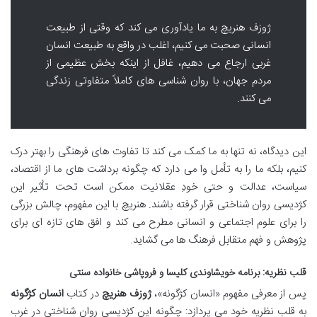
ژوزف هنریچ به ما یادآوری می کند که وقتی از طبیعت
انسانی صحبت می کنیم، اغلب در واقع به طبیعت انسان
غربی ارجاع می دهیم، غافل از اینکه بخش عظیمی از
مردم جهان، با روان شناسی های کاملاً متفاوتی زندگی
می کنند.
این دیدگاه، نه تنها به ما کمک می کند تا تفاوت های فرهنگی را بهتر درک
کنیم، بلکه ما را به تأمل وا می دارد که چگونه برداشت های ما از اقتصاد،
سیاست، عدالت و حتی خودِ عقلانیت ممکن است تحت تأثیر این
کژدیسی روان شناختی قرار گرفته باشند. هنریچ با این مفهوم، چالش بزرگی
را برای علوم اجتماعی و انسانی مطرح می کند و افق های تازه ای برای
پژوهش و فهم متقابل فرهنگ ها می گشاید.
قلب نظریه: برنامه خویشاوندی کلیسا و فروپاشی خانواده سنتی
پس از معرفی مفهوم «انسان کژگونه»،
ژوزف هنریچ
در کتاب
انسان کژگونه
به قلب نظریه خود می پردازد: چگونه این کژدیسی روان شناختی در غرب