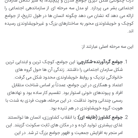
درک چگونگی شکل گیری جوامع مدرن و پیچیده، به سیر تکامل سازمان
اجتماعی بشر می پردازد. او مدل سه مرحله ای از سازماندهی اجتماعی را
ارائه می دهد که نشان می دهد چگونه انسان ها در طول تاریخ، از جوامع
کوچک و خویشاوندی محور به ساختارهای بزرگ و غیرخویشاوندی رسیده
اند.
این سه مرحله اصلی عبارتند از:
جوامع گردآورنده-شکارچی:
این جوامع، کوچک ترین و ابتدایی ترین
شکل سازمان اجتماعی را داشتند. زندگی آن ها حول گروه های
خانوادگی نزدیک و روابط خویشاوندی محدود شکل می گرفت.
اعتماد و همکاری در این جوامع، عمدتاً بر اساس شناخت متقابل
افراد و پیوندهای خونی استوار بود. تقسیم کار ساده بود و نهادهای
رسمی چندانی وجود نداشت. در این مرحله، هویت فردی به شدت با
هویت گروه خویشاوندی در هم تنیده بود.
جوامع کشاورز (طایفه ای):
با انقلاب کشاورزی، انسان ها توانستند
غذای بیشتری تولید کرده و در مکان های ثابت سکونت گزینند. این
امر منجر به افزایش جمعیت و ظهور جوامع بزرگ تر شد. در این