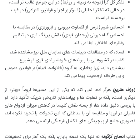
تفکر کل گرا (توجه به زمینه و روابط) در این جوامع غالب تر است،
در حالی که تفکر تحلیلی (تمرکز بر اجزا و قوانین انتزاعی) در غرب
برجسته تر است.
احساس شرم (ترس از قضاوت بیرونی و آبروریزی) در مقایسه با
احساس گناه درونی (وجدان فردی) نقش پررنگ تری در تنظیم
رفتارهای اخلاقی ایفا می کند.
فساد، که در مطالعات دیپلمات های سازمان ملل نیز مشاهده شد،
اغلب در کشورهایی با پیوندهای خویشاوندی قوی تر شیوع
بیشتری دارد، زیرا وفاداری به گروه (خانواده، قبیله) بر قوانین عمومی
و بی طرفانه ارجحیت پیدا می کند.
ژوزف هنریچ
هرگز ادعا نمی کند که یکی از این مسیرها لزوماً «بهتر» از
دیگری است، بلکه بر تفاوت ها و پیامدهای تاریخی هریک تأکید دارد. او
با بررسی دقیق داده ها، از جمله نقش کلیسا در کاهش میزان ازدواج های
فامیلی در اروپا و مقایسه آن با مناطقی که این تحولات را تجربه نکرده اند،
تصویری جامع از پیچیدگی های تکامل فرهنگی ارائه می دهد.
کتاب
انسان کژگونه
نه تنها یک نقطه پایان، بلکه یک آغاز برای تحقیقات