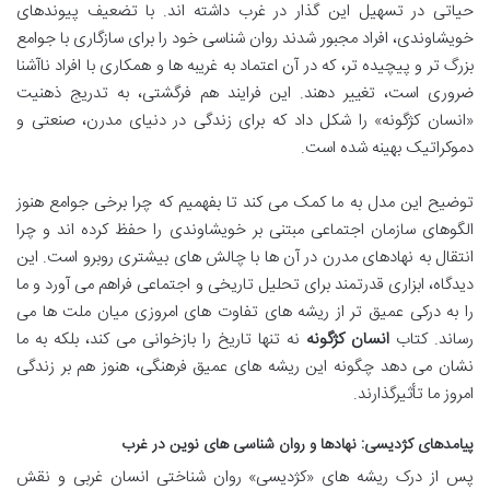
حیاتی در تسهیل این گذار در غرب داشته اند. با تضعیف پیوندهای
خویشاوندی، افراد مجبور شدند روان شناسی خود را برای سازگاری با جوامع
بزرگ تر و پیچیده تر، که در آن اعتماد به غریبه ها و همکاری با افراد ناآشنا
ضروری است، تغییر دهند. این فرایند هم فرگشتی، به تدریج ذهنیت
«انسان کژگونه» را شکل داد که برای زندگی در دنیای مدرن، صنعتی و
دموکراتیک بهینه شده است.
توضیح این مدل به ما کمک می کند تا بفهمیم که چرا برخی جوامع هنوز
الگوهای سازمان اجتماعی مبتنی بر خویشاوندی را حفظ کرده اند و چرا
انتقال به نهادهای مدرن در آن ها با چالش های بیشتری روبرو است. این
دیدگاه، ابزاری قدرتمند برای تحلیل تاریخی و اجتماعی فراهم می آورد و ما
را به درکی عمیق تر از ریشه های تفاوت های امروزی میان ملت ها می
رساند. کتاب
انسان کژگونه
نه تنها تاریخ را بازخوانی می کند، بلکه به ما
نشان می دهد چگونه این ریشه های عمیق فرهنگی، هنوز هم بر زندگی
امروز ما تأثیرگذارند.
پیامدهای کژدیسی: نهادها و روان شناسی های نوین در غرب
پس از درک ریشه های «کژدیسی» روان شناختی انسان غربی و نقش