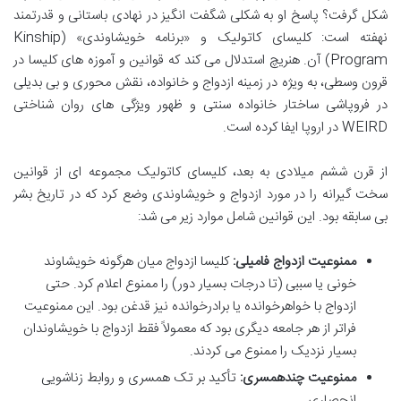
شکل گرفت؟ پاسخ او به شکلی شگفت انگیز در نهادی باستانی و قدرتمند
نهفته است: کلیسای کاتولیک و «برنامه خویشاوندی» (Kinship
Program) آن. هنریچ استدلال می کند که قوانین و آموزه های کلیسا در
قرون وسطی، به ویژه در زمینه ازدواج و خانواده، نقش محوری و بی بدیلی
در فروپاشی ساختار خانواده سنتی و ظهور ویژگی های روان شناختی
WEIRD در اروپا ایفا کرده است.
از قرن ششم میلادی به بعد، کلیسای کاتولیک مجموعه ای از قوانین
سخت گیرانه را در مورد ازدواج و خویشاوندی وضع کرد که در تاریخ بشر
بی سابقه بود. این قوانین شامل موارد زیر می شد:
ممنوعیت ازدواج فامیلی:
کلیسا ازدواج میان هرگونه خویشاوند
خونی یا سببی (تا درجات بسیار دور) را ممنوع اعلام کرد. حتی
ازدواج با خواهرخوانده یا برادرخوانده نیز قدغن بود. این ممنوعیت
فراتر از هر جامعه دیگری بود که معمولاً فقط ازدواج با خویشاوندان
بسیار نزدیک را ممنوع می کردند.
ممنوعیت چندهمسری:
تأکید بر تک همسری و روابط زناشویی
انحصاری.