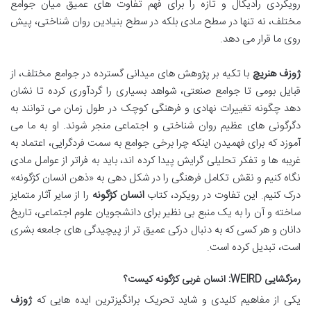
رویکردی رادیکال و تازه را برای فهم تفاوت های عمیق میان جوامع
مختلف، نه تنها در سطح مادی بلکه در سطح بنیادین روان شناختی، پیش
روی ما قرار می دهد.
ژوزف هنریچ
با تکیه بر پژوهش های میدانی گسترده در جوامع مختلف، از
قبایل بومی تا جوامع صنعتی، شواهد بسیاری را گردآوری کرده تا نشان
دهد چگونه تغییرات نهادی و فرهنگی کوچک در طول زمان می توانند به
دگرگونی های عظیم روان شناختی و اجتماعی منجر شوند. او به ما می
آموزد که برای فهمیدن اینکه چرا برخی جوامع به سمت فردگرایی، اعتماد به
غریبه ها و تفکر تحلیلی گرایش پیدا کرده اند، باید به فراتر از عوامل مادی
نگاه کنیم و نقش تکامل فرهنگی را در شکل دهی به «ذهن انسان کژگونه»
درک کنیم. این تفاوت در رویکرد، کتاب
انسان کژگونه
را از سایر آثار متمایز
ساخته و آن را به یک منبع بی نظیر برای دانشجویان علوم اجتماعی، تاریخ
دانان و هر کسی که به دنبال درکی عمیق تر از پیچیدگی های جامعه بشری
است، تبدیل کرده است.
رمزگشایی WEIRD: انسان غربی کژگونه کیست؟
یکی از مفاهیم کلیدی و شاید تحریک برانگیزترین ایده هایی که
ژوزف