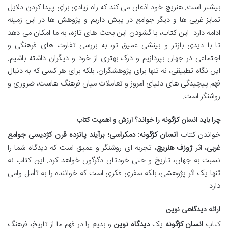
بیشتر است. هنریچ خود اذعان می کند که راه زیادی برای پیدا کردن دلایل
تمایز غربی ها و دیگر جوامع در پیش داریم و پژوهش ها در این زمینه
ادامه دارد. این کتاب، با گشودن این بحث های تازه، به ما امکان می دهد
تا با دیدی بازتر و بینشی عمیق تر، به بررسی تفاوت های فرهنگی و
اجتماعی در جهان بپردازیم و درک بهتری از خود و دیگران داشته باشیم.
این نگاه تطبیقی، نه تنها برای پژوهشگران، بلکه برای هر کسی که به دنبال
فهم پیچیدگی های دنیای امروز و تعاملات میان فرهنگ هاست، ضروری و
روشنگر است.
چرا باید انسان کژگونه را خواند؟ ارزش و اهمیت کتاب
خواندن کتاب
انسان کژگونه: دمکراسی؛ برآیند پانزده قرن کژدیسی جوامع
غربی
، اثر
ژوزف هنریچ
، تجربه ای روشنگر و عمیق است که دیدگاه شما را
نسبت به جهان، تاریخ و حتی خودتان دگرگون خواهد کرد. این کتاب نه
تنها یک اثر پژوهشی، بلکه سفری فکری است که خواننده را به تأمل وامی
دارد.
ارائه دیدگاهی نوین
کتاب
انسان کژگونه
یک
دیدگاه نوین
و بدیع را در فهم ما از تاریخ، فرهنگ