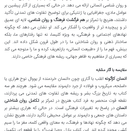
و روان شناسی انسانی ارائه می دهد. در حالی که بسیاری از آثار پیشین بر
عوامل مادی، جغرافیایی یا ژنتیکی برای توضیح تفاوت های تمدنی تأکید
داشتند، هنریچ با تمرکز بر
هم فرگشت فرهنگ و روان شناسی
، لایه ای عمیق
تر و پیچیده تر از واقعیت را آشکار می کند. او نشان می دهد که چگونه
نهادهای اجتماعی و فرهنگی، به ویژه کلیسا، نه تنها رفتارهای ما، بلکه
ساختار ذهنی و روان شناختی ما را در طول قرون شکل داده اند. این
بینش، فهم ما را از «طبیعت انسانی» بازتعریف کرده و ما را متوجه می کند
که بسیاری از مفاهیم به ظاهر جهانی، ریشه های فرهنگی خاصی دارند.
مقایسه با آثار مشابه
انسان کژگونه
اغلب با آثاری چون «انسان خردمند» از یووال نوح هراری یا
«اسلحه، میکروب و فولاد» از جرد دایموند مقایسه می شود. هرچند هر سه
کتاب به تاریخ بزرگ بشر و ریشه های تفاوت های تمدنی می پردازند،
نقطه قوت منحصر به فرد کتاب هنریچ در تمرکز بر
تکامل روان شناختی
انسان
در پاسخ به تغییرات فرهنگی است. در حالی که هراری بیشتر بر
داستان های جمعی و دایموند بر عوامل محیطی تأکید دارند، هنریچ نشان
می دهد که چگونه نهادها و فرهنگ، به معنای واقعی کلمه، مغز ما را سیم
کشی مجدد کرده اند. این کتاب پازل «چرا غرب؟» را با قطعه ای تکمیل