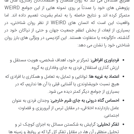
هنریچ استدلال می کند که روان شناسان و اقتصاددانان رفتاری، سال ها
پژوهش های خود را عمدتاً بر روی نمونه هایی از این جوامع WEIRD
متمرکز کرده اند و نتایج حاصله را به تمام بشریت تعمیم داده اند. اما
واقعیت این است که انسان های WEIRD از نظر روان شناختی، در
بسیاری از ابعاد، از بخش اعظم جمعیت جهان و حتی از نیاکان خود در
گذشته، «کژگونه» یا متفاوت هستند. این کژدیسی در ویژگی های بارز روان
شناختی خود را نشان می دهد:
فردباوری افراطی:
تمرکز بر خود، اهداف شخصی، هویت مستقل و
ارزش گذاری استقلال فردی به جای وفاداری به گروه.
اعتماد به غریبه ها:
توانایی و تمایل به تعامل و همکاری با افرادی که
هیچ نسبت خویشاوندی یا آشنایی قبلی با آن ها نداریم، که در
بسیاری از جوامع دیگر کمتر دیده می شود.
احساس گناه درونی به جای شرم خارجی:
وجدان فردی به عنوان
عامل بازدارنده اخلاقی، در مقابل ترس از آبروریزی و قضاوت
اجتماعی.
تفکر تحلیلی:
گرایش به شکستن مسائل به اجزای کوچک تر و
تحلیل منطقی آن ها، در مقابل تفکر کل گرا که بر روابط و زمینه ها