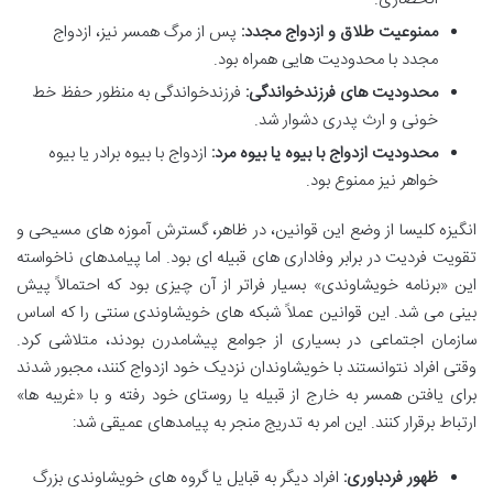
ممنوعیت طلاق و ازدواج مجدد:
پس از مرگ همسر نیز، ازدواج
مجدد با محدودیت هایی همراه بود.
محدودیت های فرزندخواندگی:
فرزندخواندگی به منظور حفظ خط
خونی و ارث پدری دشوار شد.
محدودیت ازدواج با بیوه یا بیوه مرد:
ازدواج با بیوه برادر یا بیوه
خواهر نیز ممنوع بود.
انگیزه کلیسا از وضع این قوانین، در ظاهر، گسترش آموزه های مسیحی و
تقویت فردیت در برابر وفاداری های قبیله ای بود. اما پیامدهای ناخواسته
این «برنامه خویشاوندی» بسیار فراتر از آن چیزی بود که احتمالاً پیش
بینی می شد. این قوانین عملاً شبکه های خویشاوندی سنتی را که اساس
سازمان اجتماعی در بسیاری از جوامع پیشامدرن بودند، متلاشی کرد.
وقتی افراد نتوانستند با خویشاوندان نزدیک خود ازدواج کنند، مجبور شدند
برای یافتن همسر به خارج از قبیله یا روستای خود رفته و با «غریبه ها»
ارتباط برقرار کنند. این امر به تدریج منجر به پیامدهای عمیقی شد:
ظهور فردباوری:
افراد دیگر به قبایل یا گروه های خویشاوندی بزرگ