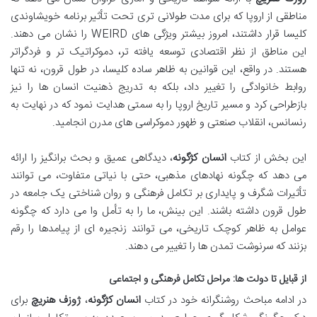
مناطقی از اروپا که برای مدت طولانی تری تحت تأثیر برنامه خویشاوندی
کلیسا قرار داشتند، امروز بیشتر ویژگی های WEIRD را نشان می دهند.
این مناطق از نظر اقتصادی توسعه یافته تر، دموکراتیک تر و فردگراتر
هستند. در واقع، این قوانین به ظاهر ساده کلیسا، در طول قرون، نه تنها
روابط خانوادگی را تغییر داد، بلکه به تدریج ذهنیت انسان ها را نیز
بازطراحی کرد و مسیر تاریخ اروپا را به سمتی هدایت نمود که در نهایت به
رنسانس، انقلاب صنعتی و ظهور دموکراسی های مدرن انجامید.
این بخش از کتاب
انسان کژگونه
، دیدگاهی عمیق و بحث برانگیز را ارائه
می دهد که چگونه نهادهای مذهبی، حتی با نیاتی متفاوت، می توانند
تأثیرات شگرف و پایداری بر تکامل فرهنگی و روان شناختی یک جامعه در
طول قرون داشته باشند. این بینش، ما را به تأمل وا می دارد که چگونه
عوامل به ظاهر کوچک تاریخی، می توانند زنجیره ای از پیامدها را رقم
بزنند که سرنوشت تمدن ها را تغییر می دهند.
از قبایل تا دولت ها: مراحل تکامل فرهنگی و اجتماعی
در ادامه مباحث روشنگرانه خود در کتاب
انسان کژگونه
،
ژوزف هنریچ
برای