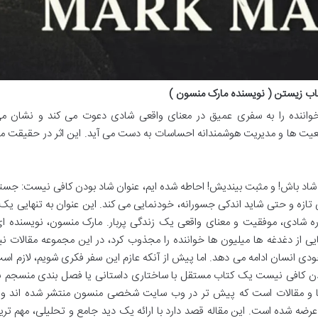
اب زیستن ( نویسنده مارک منسون )
واننده را به سفری عمیق در معنای واقعی شادی دعوت می کند و نشان م
 واقعیت ها و مدیریت هوشمندانه احساسات به دست می آید. این اثر در حقیقت 
ز شاد باش! و مثبت بیندیش! احاطه شده ایم، عنوان شاد بودن کافی نیست: جست
ازه و حتی شاید اندکی جسورانه، خودنمایی می کند. این عنوان به تنهایی ی
ره شادی، موفقیت و معنای واقعی یک زندگی پربار. مارک منسون، نویسنده ای
ی از دغدغه ها میلیون ها خواننده را مجذوب کرد، در این مجموعه مقالات نیز
ی انسان ادامه می دهد. اما پیش از آنکه عازم این سفر فکری شویم، لازم اس
بودن کافی نیست یک کتاب مستقل با ساختاری داستانی یا فصل بندی منسجم 
ارها و مقالات است که پیش تر در وب سایت شخصی منسون منتشر شده اند و
ن عرضه شده است. این مقاله قصد دارد با ارائه یک دید جامع و تحلیلی، مهم تری