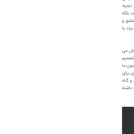
 تجربه
، بلکه
 عشق و
زند یا
وزش می
 تصمیم
سون ما
ی برای
و گناه
 داشته