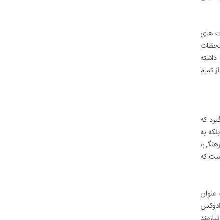
یت های
 لحظات
 داشته
ز تمام
یرد که
لکه به
هنگی،
است که
عنوان
رادوکس
ازمند