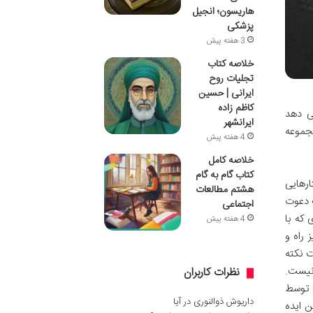
هاریسون؛ انجیل
پزشکی
3 هفته پیش
خلاصه کتاب
تجلیات روح
ایرانی | حسین
کاظم زاده
ی دهد
ایرانشهر
مجموعه
4 هفته پیش
خلاصه کامل
کتاب گام به گام
ارهایی
هشتم مطالعات
ک دعوت
اجتماعی
 که با
4 هفته پیش
 راه و
ت نکته
نیست.
نظرات کاربران
 توسط
داریوش ذوالنوری
در
آیا
ن ایده