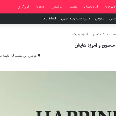
داروخانه
ارز دیجیتال
پوست
ساختمان
صنعت
کولر گازی
رستی
عمومی
درباره مجله زنده خبری
ارتباط با ما
ست | مارک منسون و آموزه هایش
 منسون و آموزه هایش
خواندن این مطلب 13 دقیقه زمان میبرد