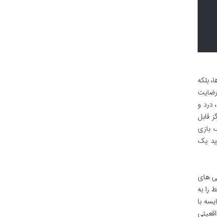
، بلکه
 رضایت
 درد و
 قابل
 بازی
ید یک
یی های
 را به
یسه با
قعیتی