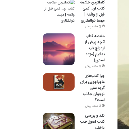
کاملترین خلاصه
کتاب او… کمی
قبل از واقعه |
مهسا ذوالفقاری
3 هفته پیش
خلاصه کتاب
آنچه پیش از
ازدواج باید
بدانیم (مژده
اسدی)
3 هفته پیش
چرا کتاب‌های
ماجراجویی برای
گروه سنی
نوجوان جذاب
است؟
3 هفته پیش
نقد و بررسی
کتاب اصول طب
داخلی