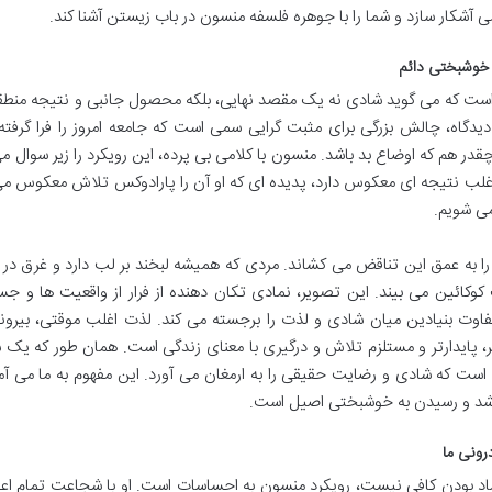
 آشکار سازد و شما را با جوهره فلسفه منسون در باب زیستن آشنا کند.
خوشبختی دائم
ه است که می گوید شادی نه یک مقصد نهایی، بلکه محصول جانبی و نتیجه منط
اه، چالش بزرگی برای مثبت گرایی سمی است که جامعه امروز را فرا گرفته
قدر هم که اوضاع بد باشد. منسون با کلامی بی پرده، این رویکرد را زیر سوال می
لب نتیجه ای معکوس دارد، پدیده ای که او آن را پارادوکس تلاش معکوس می
می شویم.
ده را به عمق این تناقض می کشاند. مردی که همیشه لبخند بر لب دارد و غرق د
کائین می بیند. این تصویر، نمادی تکان دهنده از فرار از واقعیت ها و ج
اوت بنیادین میان شادی و لذت را برجسته می کند. لذت اغلب موقتی، بیرونی
، پایدارتر و مستلزم تلاش و درگیری با معنای زندگی است. همان طور که یک
ت که شادی و رضایت حقیقی را به ارمغان می آورد. این مفهوم به ما می آم
رشد و رسیدن به خوشبختی اصیل است.
رونی ما
 بودن کافی نیست، رویکرد منسون به احساسات است. او با شجاعت تمام اعل