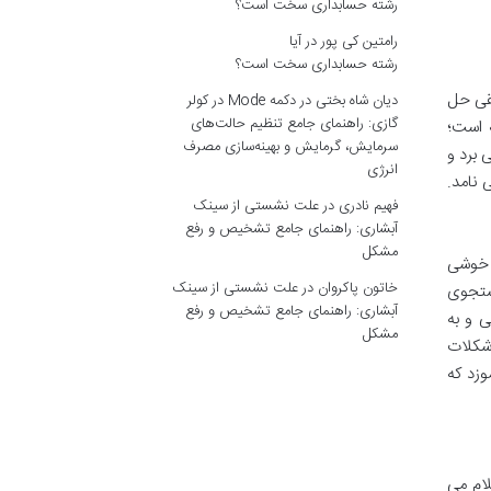
رشته حسابداری سخت است؟
رامتین کی پور
در
آیا
رشته حسابداری سخت است؟
قی حل
دیان شاه بختی
در
دکمه Mode در کولر
گازی: راهنمای جامع تنظیم حالت‌های
 است؛
سرمایش، گرمایش و بهینه‌سازی مصرف
 برد و
انرژی
 نامد.
فهیم نادری
در
علت نشستی از سینک
آبشاری: راهنمای جامع تشخیص و رفع
مشکل
ر خوشی
خاتون پاکروان
در
علت نشستی از سینک
ستجوی
آبشاری: راهنمای جامع تشخیص و رفع
 و به
مشکل
 شکلات
وزد که
ام می