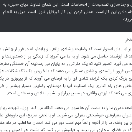
س و جداسازی تصمیمات از احساسات است. این همان تفاوت میان «میل» به
دن این کار است. عملی کردن این کار غیرقابل قبول است. میل به انجام
ی).»
دار
این باور استوار است که رضایت و شادی واقعی و پایدار، نه در فرار از چالش ها
داف ارزشمند حاصل می شود. او به ما می آموزد که زندگی پر از دستاوردها و
 می گیرد. تصور کنید که یک ماراتن را به پایان می رسانید؛ آن خستگی مفرط،
س غرور، توانمندی و شادی عمیقی می دهند که با خوردن یک تکه شکلات هرگز
گ کردن یک فرزند، شادی ای را به ارمغان می آورند که از پیروزی در یک
سختی های راه اندازی یک استارت آپ با دوستان، رضایتی بسیار بیشتر از خر
دآوری می کنند که ارزش واقعی، در مسیر پرفراز و نشیب تلاش و ساختن است.
 مدرن ما را به سمت آن ها سوق می دهد، انتقاد می کند. پول، شهرت، زیبا
نوان معیارهای خوشبختی معرفی می شوند. او با لحنی صریح، این باورهای غلط
قفه، ما را از آنچه واقعاً مهم است دور می کند. انسان ها اغلب در دام مقا
 در فضای مجازی می بینند و فراموش می کنند که پشت هر تصویر زیبا، وا