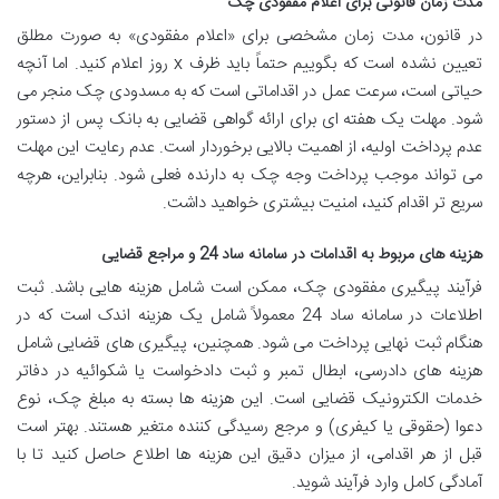
مدت زمان قانونی برای اعلام مفقودی چک
در قانون، مدت زمان مشخصی برای «اعلام مفقودی» به صورت مطلق
تعیین نشده است که بگوییم حتماً باید ظرف x روز اعلام کنید. اما آنچه
حیاتی است، سرعت عمل در اقداماتی است که به مسدودی چک منجر می
شود. مهلت یک هفته ای برای ارائه گواهی قضایی به بانک پس از دستور
عدم پرداخت اولیه، از اهمیت بالایی برخوردار است. عدم رعایت این مهلت
می تواند موجب پرداخت وجه چک به دارنده فعلی شود. بنابراین، هرچه
سریع تر اقدام کنید، امنیت بیشتری خواهید داشت.
هزینه های مربوط به اقدامات در سامانه ساد 24 و مراجع قضایی
فرآیند پیگیری مفقودی چک، ممکن است شامل هزینه هایی باشد. ثبت
اطلاعات در سامانه ساد 24 معمولاً شامل یک هزینه اندک است که در
هنگام ثبت نهایی پرداخت می شود. همچنین، پیگیری های قضایی شامل
هزینه های دادرسی، ابطال تمبر و ثبت دادخواست یا شکوائیه در دفاتر
خدمات الکترونیک قضایی است. این هزینه ها بسته به مبلغ چک، نوع
دعوا (حقوقی یا کیفری) و مرجع رسیدگی کننده متغیر هستند. بهتر است
قبل از هر اقدامی، از میزان دقیق این هزینه ها اطلاع حاصل کنید تا با
آمادگی کامل وارد فرآیند شوید.