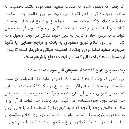
اگر چکی که مفقود شده، به صورت سفید امضا بوده باشد، وضعیت به
مراتب پیچیده تر و خطرناک تر می شود. در این حالت، چون امضای
صادرکننده پای چک موجود است و تنها مبلغ و تاریخ آن خالی بوده، بار
اثبات سوءاستفاده بر عهده صادرکننده سنگین تر خواهد بود. فرد یابنده می
تواند با پر کردن ارقام و تاریخ به میل خود، تلاش در جهت وصول وجه
کند. از این رو،
اعلام فوری مفقودی به بانک و مراجع قضایی، با تأکید
صریح بر سفید امضا بودن چک، از اهمیت حیاتی برخوردار است تا بتوان
از مسئولیت های احتمالی کاست و فرصت دفاع را فراهم ساخت.
چک مفقودی تاریخ گذشته: آیا همچنان قابل سوءاستفاده است؟
این تصور که چک تاریخ گذشته دیگر خطری ندارد، یک اشتباه رایج است.
حقیقت این است که حتی اگر تاریخ مندرج در چک گذشته باشد، تا زمانی
که مراحل قانونی ابطال آن طی نشده و برگشت نخورده باشد، همچنان
می تواند مورد سوءاستفاده قرار گیرد. فرد یابنده می تواند از آن برای
مطالبه حقوقی وجه (اگرچه نه جنبه کیفری آن) استفاده کند یا حتی آن را
به شخص دیگری منتقل نماید. بنابراین، اقدامات لازم برای اعلام مفقودی و
ابطال، باید بدون در نظر گرفتن تاریخ چک و با جدیت کامل انجام شود.