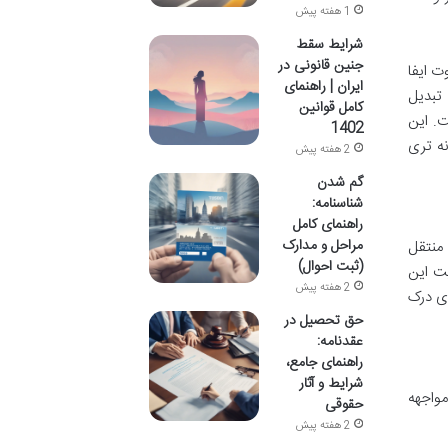
1 هفته پیش
شرایط سقط
جنین قانونی در
ت ایفا
ایران | راهنمای
 تبدیل
کامل قوانین
ت. این
1402
نه تری
2 هفته پیش
گم شدن
شناسنامه:
راهنمای کامل
مراحل و مدارک
 منتقل
(ثبت احوال)
یت این
2 هفته پیش
ای درک
حق تحصیل در
عقدنامه:
راهنمای جامع،
شرایط و آثار
مواجهه
حقوقی
2 هفته پیش