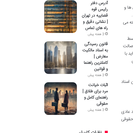
آدرس دفتر
ها و
رئیس قوه
قضاییه در تهران
| نشانی دقیق و
ته می
راه های تماس
3 هفته پیش
سط
قانون رسیدگی
اصالت
به اسناد مالکیت
د با
معارض |
کاملترین راهنما
و قوانین
3 هفته پیش
 اسناد
اثبات خیانت
مرد برای طلاق |
راهنمای کامل و
حقوقی
3 هفته پیش
 عادی
حقوقی
نظرات کاربران