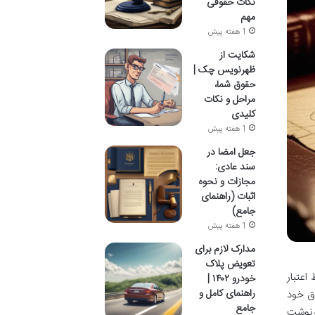
نکات حقوقی
مهم
1 هفته پیش
شکایت از
ظهرنویس چک |
حقوق شما،
مراحل و نکات
کلیدی
1 هفته پیش
جعل امضا در
سند عادی:
مجازات و نحوه
اثبات (راهنمای
جامع)
1 هفته پیش
مدارک لازم برای
تعویض پلاک
اعتبار
خودرو ۱۴۰۲ |
راهنمای کامل و
وق خود
جامع
سرنوشت