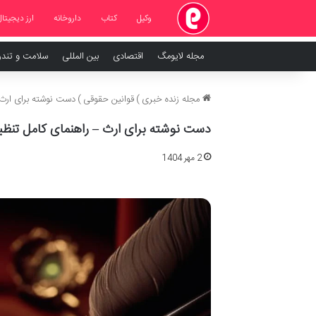
وکیل
کتاب
داروخانه
ارز دیجیتال
مجله لایومگ
اقتصادی
بین المللی
سلامت و تند
مجله زنده خبری
)
قوانین حقوقی
)
دست نوشته برای ارث
دست نوشته برای ارث – راهنمای کامل تن
2 مهر 1404