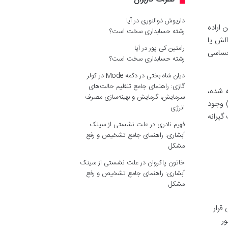
داریوش ذوالنوری
در
آیا
اراده
رشته حسابداری سخت است؟
لش یا
رامتین کی پور
در
آیا
 حساسی
رشته حسابداری سخت است؟
دیان شاه بختی
در
دکمه Mode در کولر
گازی: راهنمای جامع تنظیم حالت‌های
 شده،
سرمایش، گرمایش و بهینه‌سازی مصرف
) وجود
انرژی
گیرانه
فهیم نادری
در
علت نشستی از سینک
آبشاری: راهنمای جامع تشخیص و رفع
مشکل
خاتون پاکروان
در
علت نشستی از سینک
آبشاری: راهنمای جامع تشخیص و رفع
مشکل
قرار
ور