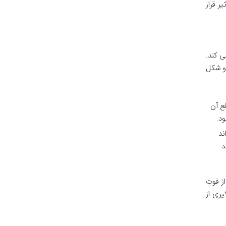
ر قرار
 کند.
دو شکل
ع آن
ود.
ند
د
ز فوت
یری از