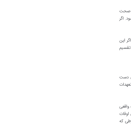
ی صحت
د. اگر
گر این
 تقسیم
ای دست
تعهدات
 واقعی
 اوقات
طی که