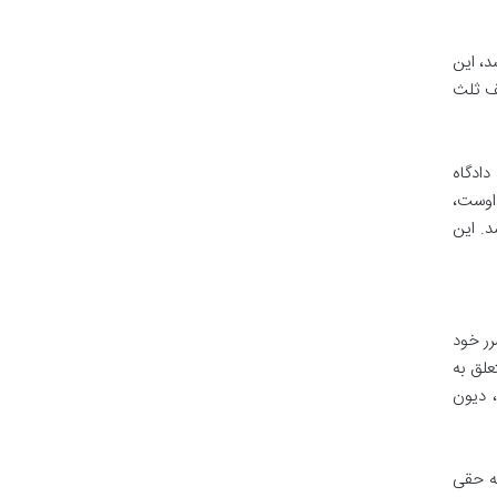
د، این
ف ثلث
 دادگاه
 اوست،
د. این
رر خود
لق به
، دیون
به حقی