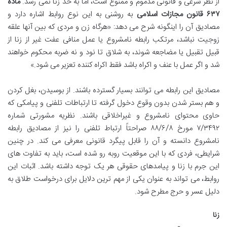
از نظر شرعی و قانونی مذموم و ممنوع است، اما به حد زنا نمی رسد.
ماده
۶۳۷ قانون مجازات اسلامی
به روشنی به این نوع روابط اشاره دارد و
مصادیق آن را اینگونه شرح می دهد: «هرگاه زن و مردی که بین آنها علقه
زوجیت نباشد، مرتکب رابطه نامشروع یا عمل منافی عفت غیر از زنا از
قبیل تقبیل یا مضاجعه شوند، به شلاق تا نود و نه ضربه محکوم خواهند
شد و اگر عمل با عنف و اکراه باشد فقط اکراه کننده تعزیر می شود.»
مصادیق این رابطه می توانند بسیار گسترده باشند. از بوسیدن، بغل کردن
و هم بستر شدن بدون وقوع دخول گرفته تا ارتباطات تلفنی و پیامکی که
حاوی محتوای نامشروع و غیراخلاقی باشند. نظریه مشورتی شماره
۷/۳۴۹۲ مورخ ۸۸/۶/۸ صراحتاً ارتباط تلفنی را نیز از مصادیق رابطه
نامشروع دانسته و آن را قابل پیگرد قانونی معرفی می کند. در چنین
شرایطی، فردی که با این موقعیت روبه رو شده است، باید به تفاوت های
این جرم با زنا و پیامدهای حقوقی هر یک توجه داشته باشد. اثبات این
روابط، می تواند به عنوان یکی از مهم ترین دلایل برای درخواست طلاق به
دلیل عسر و حرج مطرح شود.
زنا