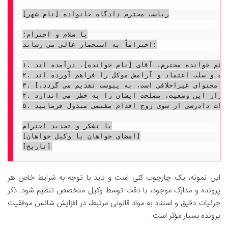
ریاست محترم دادگاه خانواده [نام شهر]

با سلام و احترام؛

احتراماً به استحضار عالی می رساند:

۱. موکل اینجانب، خانم [نام خواهان]، به موجب سند ازدواج شماره [شماره سند ازدواج] مورخ [تاریخ ثبت ازدواج] به عقد دائم خوانده محترم، آقای [نام خوانده]، درآمده اند.

۲. متاسفانه، طی ماه های اخیر/سال های اخیر [مدت زمان مورد نظر]، خوانده محترم با ارتکاب عمل [ذکر نوع خیانت مانند: روابط نامشروع، ازدواج مجدد بدون اذن، ارتباطات خارج از عرف و...]، موجبات تزلزل بنیاد خانواده و سلب اعتماد و آرامش موکل را فراهم آورده اند.

۳. مدارک و مستندات پیوست این دادخواست، به وضوح حکایت از خیانت و نقض پیمان زناشویی از سوی زوج دارد. [توضیح مختصر در مورد نوع مدارک مثلا: پرینت مکالمات تلفنی و اسکرین شات از گفتگوهای ایشان در شبکه اجتماعی واتس اپ با فردی دیگر که حاوی محتوای غیراخلاقی است، به پیوست تقدیم می گردد.]

۴. این رفتار خوانده، موجب ایجاد کراهت شدید و عسر و حرج غیرقابل تحمل برای موکل گردیده است؛ به طوری که ادامه زندگی مشترک برای ایشان غیرممکن شده و سلامت روحی و روانی وی به شدت در معرض خطر قرار گرفته است. تحمل این شرایط فراتر از توان موکل است و استمرار این وضعیت، مصلحت ایشان را به خطر می اندازد.

۵. لذا با عنایت به موارد معروضه و عسر و حرج ایجاد شده برای موکل به دلیل خیانت زوج و اصرار ایشان بر طلاق، از محضر محترم دادگاه استدعا دارد ضمن رسیدگی و احراز صحت دلایل ارائه شده، حکم بر صدور طلاق موکل از خوانده صادر و نسبت به تعیین و پرداخت کلیه حقوق مالی ایشان از جمله مهریه، نفقه ایام گذشته و ایام عده، اجرت المثل و نحله و نیز خسارات دادرسی از سوی زوج اقدام مقتضی مبذول فرمایید.

با تشکر و تجدید احترام

[امضای خواهان یا وکیل خواهان]

این نمونه، یک چارچوب کلی است و باید با توجه به شرایط خاص هر
پرونده و مدارک موجود، با دقت توسط وکیل متخصص تنظیم شود. ذکر
جزئیات دقیق و استناد به مواد قانونی مرتبط، در افزایش شانس موفقیت
پرونده بسیار مؤثر است.