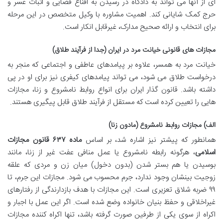
ای از آنها می تواند به دادگاه در رسیدن به اقناع قضایی و اثبات عسر و
حرج کمک شایانی کند. اهمیت مشاوره با وکیل متخصص در این مرحله
برای انتخاب و ارائه صحیح مدارک، غیرقابل انکار است.
مجازات های قانونی خیانت مرد در ایران (جدا از فرآیند طلاق)
خیانت مرد به همسر، علاوه بر پیامدهای عاطفی و اجتماعی که منجر به
درخواست طلاق می شود، می تواند پیامدهای کیفری نیز برای او در پی
داشته باشد. قانون گذار ایران برای انواع روابط نامشروع و زنا، مجازات
هایی را تعیین کرده است که مستقل از فرآیند طلاق قابل پیگیری هستند.
الف) مجازات روابط نامشروع (مادون زنا)
همانطور که پیشتر نیز اشاره شد، بر اساس
ماده ۶۳۷ قانون مجازات
اسلامی
، هرگونه رابطه نامشروع یا عمل منافی عفت غیر از زنا، مانند
بوسیدن یا هم بستر شدن (بدون دخول) میان زن و مردی که علقه
زوجیت بینشان وجود ندارد، جرم محسوب می شود. مجازات این جرم، تا
۹۹ ضربه شلاق تعزیری است. این مجازات با هدف بازدارندگی از رفتارهای
غیراخلاقی و حفظ بنیان خانواده وضع شده است. اگر این عمل با اجبار و
اکراه از سوی یکی از طرفین صورت گرفته باشد، تنها اکراه کننده مجازات