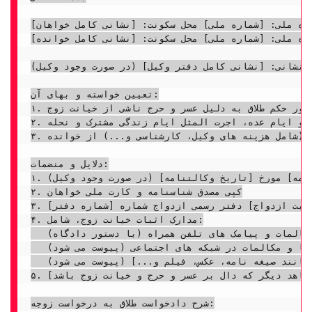
ره ملی: [شماره ملی] محل سکونت: [نشانی کامل خواهان]
ره ملی: [شماره ملی] محل سکونت: [نشانی کامل خوانده]
ه نشانی: [نشانی کامل دفتر وکیل] (در صورت وجود وکیل)
تعیین خواسته و بهای آن:

۱. صدور حکم طلاق به دلیل عسر و حرج ناشی از خیانت زوج.

۲. مطالبه کلیه حقوق مالی زوجه شامل مهریه، نفقه ایام گذشته و ایام عده، اجرت المثل ایام زندگی مشترک و نحله.

۳. مطالبه خسارات دادرسی (شامل هزینه های وکیل، کارشناسی و...) از خوانده.

دلایل و منضمات:

۱. وکالتنامه به شماره [شماره وکالتنامه] مورخ [تاریخ وکالتنامه] (در صورت وجود وکیل)

۲. کپی مصدق شناسنامه و کارت ملی خواهان

۳. کپی مصدق سند ازدواج شماره [شماره سند ازدواج] تاریخ [تاریخ ثبت ازدواج] دفتر رسمی ازدواج شماره [شماره دفتر]

۴. مدارک اثبات خیانت زوج، شامل:

   الف) پرینت مکالمات و پیامک های تلفن همراه (با دستور دادگاه)

   ب) اسکرین شات از چت ها و مکالمات در شبکه های اجتماعی (پیوست می شود)

   ج) [سایر مدارک مانند صیغه نامه، عکس، فیلم و...] (پیوست می شود)

۵. [هرگونه مدرک یا شاهد دیگر که دال بر عسر و حرج و خیانت زوج باشد]

شرح دادخواست طلاق به درخواست زوجه:
