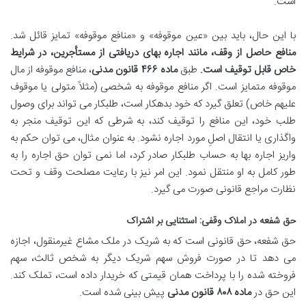
است.
با این حال، باید بین «عین موقوفه» و «منافع موقوفه» تمایز قائل شد.
منافع حاصل از وقف، مانند اجاره بهای دریافتی از مستأجرین، در شرایط
خاص قابل توقیف است.
طبق
ماده ۴۶۶ قانون مدنی
، منافع موقوفه از مال
موقوفه متمایز است. اگر منافع موقوفه به شخصی (مثلاً متولی یا موقوف
علیهم خاص) تعلق گیرد که خود بدهکار است، طلبکار می تواند برای وصول
طلب خود، این منافع را توقیف کند، به شرطی که این توقیف منجر به
واگذاری یا انتقال اصلِ مورد اجاره نشود. به عنوان مثال، می توان حکم به
واریز اجاره بها به حساب طلبکار صادر کرد، اما نمی توان حق اجاره را به
طور کامل به او منتقل نمود. این امر نیز با رعایت مصلحت وقف و تحت
نظارت مراجع قانونی صورت می گیرد.
حق شفعه در املاک وقفی: استثنایی بر اشتراک
حق شفعه، حق قانونی است که به شریک در ملک مشاع غیرمنقول، اجازه
می دهد تا در صورت فروش سهم شریک دیگر به شخص ثالث، سهم
فروخته شده را با پرداخت همان قیمتی که خریدار داده است، تملک کند.
این حق در
ماده ۸۰۸ قانون مدنی
پیش بینی شده است.