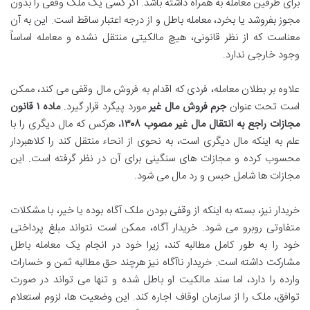
برای طرفین معامله به همراه داشته باشد. اگر کسی یک ملک وقفی را بدون
مجوز بفروشد یا بخرد، معامله باطل و از درجه اعتبار ساقط است. این به آن
معناست که از نظر قانونی، هیچ مالکیتی منتقل نشده و معامله اساساً
وجود خارجی ندارد.
علاوه بر بطلان معامله، فردی که اقدام به فروش مال وقفی می کند، ممکن
است تحت عنوان
جرم فروش مال غیر
مورد پیگرد قرار گیرد.
ماده ۱ قانون
مجازات راجع به انتقال مال غیر مصوب ۱۳۰۸
، هرکس که مال دیگری را با
علم به اینکه مال دیگری است، به نحوی از انحاء منتقل کند را کلاهبردار
محسوب کرده و مجازات های سنگینی برای آن در نظر گرفته است. این
مجازات ها شامل حبس و رد مال می شود.
خریدار نیز، بسته به اینکه از وقفی بودن ملک آگاه بوده یا خیر، با مشکلات
متفاوتی روبرو می شود. خریدار آگاه، ممکن است نتواند مبلغ پرداختی
خود را به طور کامل مطالبه کند، زیرا خود در انجام یک معامله باطل
مشارکت داشته است. خریدار ناآگاه نیز هرچند حق مطالبه ثمن و خسارات
وارده را دارد، اما سند مالکیت او باطل شده و تنها می تواند در صورت
توافق، ملک را از سازمان اوقاف اجاره کند. این وضعیت ها، لزوم استعلام