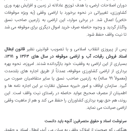
دوران اصلاحات ارضی، با هدف توزیع عادلانه تر زمین و افزایش بهره وری
کشاورزی، تغییراتی در نحوه برخورد با اراضی وقفی (به ویژه موقوفات
خاص) اعمال شد. در برخی موارد، این اراضی به زارعین صاحب نسق
واگذار گردید و وجوه حاصله صرف خرید اموال دیگری برای موقوفه می شد
تا نیت واقف حفظ شود.
پس از پیروزی انقلاب اسلامی و با تصویب قوانینی نظیر
قانون ابطال
اسناد فروش رقبات، آب و اراضی موقوفه در سال های ۱۳۶۳ و ۱۳۷۱
،
بسیاری از این اراضی به وقفیت خود بازگردانده شدند. امروزه، نحوه بهره
برداری از اراضی کشاورزی موقوفه، عمدتاً از طریق اجاره های بلندمدت
(معمولاً ۹۹ ساله) به زارعین صاحب نسق یا سایر متقاضیان صورت می
گیرد. سازمان اوقاف و امور خیریه مسئول نظارت بر این اجاره نامه ها و
اطمینان از مصرف صحیح عواید حاصله در راستای نیت واقف است. این
روند، هم حق بهره برداری کشاورزان را حفظ می کند و هم از ماهیت وقفی
اراضی صیانت می نماید.
سرنوشت اسناد و حقوق متصرفین: آنچه باید دانست
هنگامی که صحبت از املاک وقفی به میان می آید، ابطال اسناد و حقوق