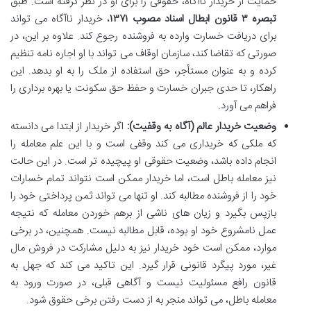
حمایت از خریدار ناآگاه، حقوقی را برای او در نظر گرفته است. طبق
تبصره ۳ قانون ابطال اسناد مصوب ۱۳۷۱
، خریدار ناآگاه می تواند
برای دریافت خسارت وارده به فروشنده رجوع کند. علاوه بر این، در
صورتی که تقاضا کند، سازمان اوقاف می تواند با او اجاره نامه تنظیم
کرده و به عنوان مستأجر، حق استفاده از ملک را به او بدهد. این
راهکار، تا حدی جبران خسارت و حفظ حق سکونت یا بهره برداری را
فراهم می آورد.
وضعیت خریدار عالم (آگاه به وقفیت):
اگر خریدار از ابتدا می دانسته
که ملکی که خریداری می کند وقفی است و با این علم معامله را
انجام داده باشد، وضعیت حقوقی او پیچیده تر است. در این حالت
نیز معامله باطل است، اما خریدار ممکن است نتواند تمام خسارات
خود را از فروشنده مطالبه کند. او تنها می تواند ثمن پرداختی خود را
بازپس بگیرد و زیان های ناشی از برهم خوردن معامله که نتیجه
عمل نامشروع خود او بوده، قابل مطالبه نیست. همچنین، در برخی
موارد، ممکن است خود خریدار نیز به دلیل مشارکت در فروش مال
غیر، مورد پیگرد قانونی قرار گیرد. این تاکید می کند که جهل به
قانون رافع مسئولیت نیست و آگاهی قبلی، در صورت ورود به
معامله باطل، می تواند منجر به از دست رفتن برخی حقوق شود.