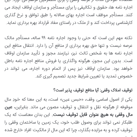
اجاره نامه ها، حقوق و تکالیفی را برای مستأجر و سازمان اوقاف ایجاد می
کنند. مستأجر موظف است اجاره بهای سالانه را طبق توافق و نرخ گذاری
کارشناسی پرداخت کند و از ملک در راستای مفاد قرارداد بهره برداری نماید.
نکته مهم این است که حتی با وجود اجاره نامه ۹۹ ساله، مستأجر مالک
عرصه نیست و تنها حق بهره برداری از منافع آن را دارد. انتقال منافع این
اجاره نامه ها به شخص ثالث نیز، نیازمند مجوز و تأیید سازمان اوقاف
است. بدون این مجوز، هرگونه واگذاری یا فروش منافع اجاره نامه باطل
خواهد بود. سازمان اوقاف نیز پس از اتمام دوره اجاره، می تواند در
خصوص تمدید یا تعیین شرایط جدید تصمیم گیری کند.
توقیف املاک وقفی: آیا منافع توقیف پذیر است؟
یکی از اصول اساسی وقف، «حبس عین» است، به این معنا که خودِ مال
موقوفه از هرگونه نقل و انتقال و توقیف مصون می ماند. بنابراین،
عین
مال وقفی به هیچ عنوان قابل توقیف نیست.
این بدان معناست که یک
طلبکار نمی تواند برای وصول طلب خود، یک زمین یا ساختمان وقفی را
توقیف کرده و به مزایده بگذارد، چرا که این مال از مالکیت افراد خارج شده