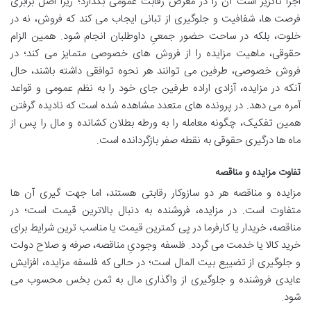
اجرا ناگزیر است آن را در معرض رقابت عمومی بگذارد؛ زیرا اصل برابری
فرصت ها، شفافیت و جلوگیری از تبانی ایجاب می کند که فروش، نه در
خلوت، بلکه در ساحت حضور جمعیِ داوطلبان انجام شود. همین الزام
حقوقی، ماهیت مزایده را از فروش های خصوصی متمایز می کند؛ در
فروش خصوصی، طرفین می توانند هر نحوه توافقی داشته باشند، حال
آنکه در مزایده، آزادی اراده طرفین جای خود را به نظم عمومی و قواعد
آمره می دهد. در پرونده های متعدد مشاهده شده است که نادیده گرفتن
همین تفکیک، چگونه معامله را به ورطه بطلان کشانده و مال را پس از
ماه ها درگیری حقوقی به نقطه صفر بازگردانده است.
تفاوت مزایده و مناقصه
مزایده و مناقصه هر دو سازوکار رقابتی هستند، اما جهت گیری آن ها
متفاوت است. در مزایده، فروشنده به دنبال بالاترین قیمت است؛ در
مناقصه، خریدار یا کارفرما در پی کمترین قیمت یا مناسب ترین شرایط برای
خرید کالا یا خدمت می گردد. فلسفه وجودیِ مناقصه، صرفه و صلاح دولت
و جلوگیری از تضییع بیت المال است؛ در حالی که فلسفه مزایده، افزایش
عایدی فروشنده و جلوگیری از واگذاری مال به ثمن بخس محسوب می
شود.