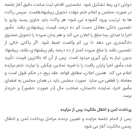
دولتی ذی ربط تشکیل شود. نخستین اقدام، ثبت ساعت دقیق آغاز جلسه
در صورت مجلس و اعلام ختم مهلت تحویل پیشنهادهاست. سپس پاکت
ها به ترتیب ورود گشوده می شود؛ هر پاکت باید حاوی رسید واریز یا
تضمین بانکی معادل دست کم ده درصد قیمت پیشنهادی باشد. مأمور
اجرا با صدای رسا مبلغ را اعلان می کند و هم زمان سپرده را تحویل صندوق
دادگستری می دهد تا بی کم وکاست ضبط شود. اگر پاکتی خالی از
تضمین باشد یا مبلغ سپرده کمتر از ده درصد رقم پیشنهادی باشد، پیشنهاد
بدون نیاز به رأی گیری مردود است. پس از آن که بالاترین قیمت تأیید
شد، مأمور اجرا پایان رقابت را با ضربه نمادین چکش یا عبارت ختم مزایده
اعلام می کند. همین اعلان، مطابق قواعد عقد بیع، در حکم قبول است و
معامله را قطعی می سازد. صورت مجلس باید در همان مجلس به امضای
مأمور اجرا، نماینده دادستان، صاحب مال (در صورت حضور) و خریدار
برسد.
پرداخت ثمن و انتقال مالکیت پس از مزایده
پس از اتمام جلسه مزایده و تعیین برنده، مراحل پرداخت ثمن و انتقال
رسمی مالکیت آغاز می شود.