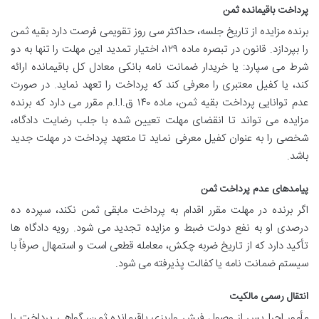
پرداخت باقیمانده ثمن
برنده مزایده از تاریخ جلسه، حداکثر سی روز تقویمی فرصت دارد بقیه ثمن
را بپردازد. قانون در تبصره ماده ۱۲۹، اختیار تمدید این مهلت را تنها به دو
شرط می سپارد: یا خریدار ضمانت نامه بانکی معادل کل باقیمانده ارائه
کند، یا کفیل معتبری را معرفی کند که پرداخت را تعهد نماید. در صورت
عدم توانایی پرداخت بقیه ثمن، ماده ۱۴۰ ق.ا.ا.م مقرر می دارد که برنده
مزایده می تواند تا انقضای مهلت تعیین شده با جلب رضایت دادگاه،
شخصی را به عنوان کفیل معرفی نماید تا متعهد پرداخت در مهلت جدید
باشد.
پیامدهای عدم پرداخت ثمن
اگر برنده در مهلت مقرر اقدام به پرداخت مابقی ثمن نکند، سپرده ده
درصدی او به نفع دولت ضبط و مزایده تجدید می شود. رویه دادگاه ها
تأکید دارد که از تاریخ ضربه چکش، معامله قطعی است و استمهال صرفاً با
سیستم ضمانت نامه یا کفالت پذیرفته می شود.
انتقال رسمی مالکیت
مأمور اجرا پس از وصول فیش واریزیِ باقیمانده ثمن، گواهی پرداخت را