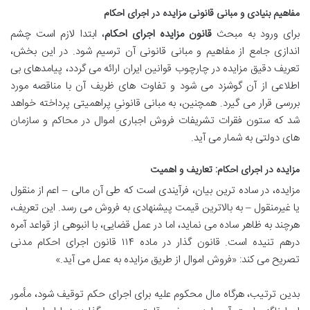
مفاهیم بنیادی و مبانی قانونی مزایده در اجرای احکام
برای ورود به مبحث
قانون مزایده اجرای احکام
، ابتدا لازم است چشم
اندازی جامع از مفاهیم و مبانی قانونی آن ترسیم شود. در این بخش،
تعریف دقیق مزایده در چارچوب قوانین ایران ارائه می گردد، پیامدهای بی
اطلاعی از آن گوشزد می شود و تفاوت های ظریف آن با مناقصه مورد
بررسی قرار می گیرد. همچنین، به مبانی قانونیِ پراهمیتی پرداخته خواهد
شد که ستون فقرات تشریفات فروش اجباری اموال در محاکم و سازمان
های دولتی به شمار می آید.
مزایده در اجرای احکام: تعاریف و اهمیت
مزایده، در ساده ترین بیان، فرآیندی است که طی آن مالی – اعم از منقول
یا غیرمنقول – به بالاترین قیمت پیشنهادی به فروش می رسد. این تعریف،
هرچند به ظاهر ساده می نماید، اما در عمل قضایی، با انبوهی از قواعد آمره
درهم تنیده است. قانون گذار در ماده ۱۱۴ قانون اجرای احکام مدنی
تصریح می کند: «فروش اموال از طریق مزایده به عمل می آید.»
بدین ترتیب، هرگاه مال محکوم علیه برای اجرای حکم توقیف شود، مأمور