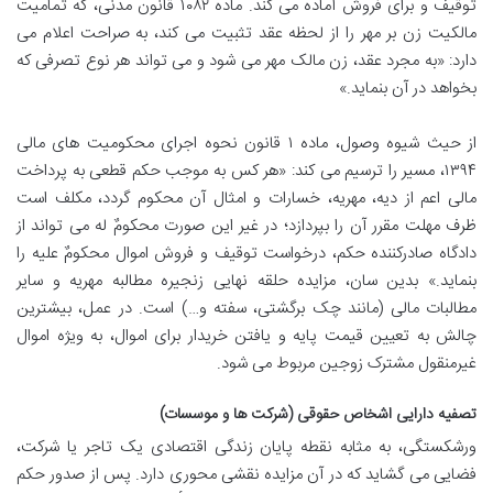
توقیف و برای فروش آماده می کند. ماده ۱۰۸۲ قانون مدنی، که تمامیت
مالکیت زن بر مهر را از لحظه عقد تثبیت می کند، به صراحت اعلام می
دارد: «به مجرد عقد، زن مالک مهر می شود و می تواند هر نوع تصرفی که
بخواهد در آن بنماید.»
از حیث شیوه وصول، ماده ۱ قانون نحوه اجرای محکومیت های مالی
۱۳۹۴، مسیر را ترسیم می کند: «هر کس به موجب حکم قطعی به پرداخت
مالی اعم از دیه، مهریه، خسارات و امثال آن محکوم گردد، مکلف است
ظرف مهلت مقرر آن را بپردازد؛ در غیر این صورت محکومٌ له می تواند از
دادگاه صادرکننده حکم، درخواست توقیف و فروش اموال محکومٌ علیه را
بنماید.» بدین سان، مزایده حلقه نهایی زنجیره مطالبه مهریه و سایر
مطالبات مالی (مانند چک برگشتی، سفته و…) است. در عمل، بیشترین
چالش به تعیین قیمت پایه و یافتن خریدار برای اموال، به ویژه اموال
غیرمنقول مشترک زوجین مربوط می شود.
تصفیه دارایی اشخاص حقوقی (شرکت ها و موسسات)
ورشکستگی، به مثابه نقطه پایان زندگی اقتصادی یک تاجر یا شرکت،
فضایی می گشاید که در آن مزایده نقشی محوری دارد. پس از صدور حکم