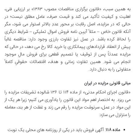
به همین سبب، «قانون برگزاری مناقصات مصوب ۱۳۸۳» بر ارزیابی فنی،
اهلیت و کیفیت تأکید می کند و قیمت صرف، عامل مطلق نیست؛ در
حالی که در مزایده، اصل رقابت بر محور عددِ بالاتر استوار می شود، مگر
آنکه قانون خاص – مثلاً آیین نامه فروش اموال تملیکی – شرایط دیگری
را لحاظ کرده باشد. در عمل نیز تفاوت بارزی وجود دارد: مناقصه غالباً
پیش از انعقاد قراردادهای پیمانکاری یا خرید کالا رخ می دهد، در حالی که
مزایده عمدتاً پس از توقیف یا تصمیم قطعی برای فروش مالِ موجود
انجام می شود. همین تفاوت زمانی و هدف، اقتضائات حقوقیِ کاملاً
متفاوتی را به دنبال دارد.
مبانی قانونی مزایده در ایران
«قانون اجرای احکام مدنی» از ماده ۱۱۴ تا ۱۳۶ شالوده تشریفات مزایده را
می ریزد. به اختصار اهم مواد این قانون را یادآوری می کنیم؛ زیرا هر یک از
این مواد در عمل، سرنوشت مزایده را رقم می زند و غفلت از هر بند، معامله
را متزلزل می سازد:
ماده ۱۱۸
: آگهی فروش باید در یکی از روزنامه های محلی یک نوبت