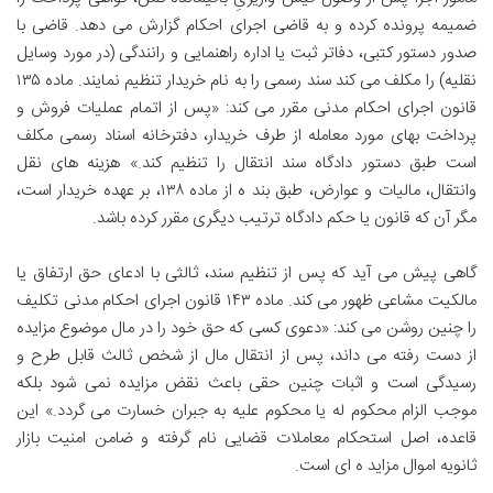
ضمیمه پرونده کرده و به قاضی اجرای احکام گزارش می دهد. قاضی با
صدور دستور کتبی، دفاتر ثبت یا اداره راهنمایی و رانندگی (در مورد وسایل
نقلیه) را مکلف می کند سند رسمی را به نام خریدار تنظیم نمایند. ماده ۱۳۵
قانون اجرای احکام مدنی مقرر می کند: «پس از اتمام عملیات فروش و
پرداخت بهای مورد معامله از طرف خریدار، دفترخانه اسناد رسمی مکلف
است طبق دستور دادگاه سند انتقال را تنظیم کند.» هزینه های نقل
وانتقال، مالیات و عوارض، طبق بند ه از ماده ۱۳۸، بر عهده خریدار است،
مگر آن که قانون یا حکم دادگاه ترتیب دیگری مقرر کرده باشد.
گاهی پیش می آید که پس از تنظیم سند، ثالثی با ادعای حق ارتفاق یا
مالکیت مشاعی ظهور می کند. ماده ۱۴۳ قانون اجرای احکام مدنی تکلیف
را چنین روشن می کند: «دعوی کسی که حق خود را در مال موضوع مزایده
از دست رفته می داند، پس از انتقال مال از شخص ثالث قابل طرح و
رسیدگی است و اثبات چنین حقی باعث نقض مزایده نمی شود بلکه
موجب الزام محکوم له یا محکوم علیه به جبران خسارت می گردد.» این
قاعده، اصل استحکام معاملات قضایی نام گرفته و ضامن امنیت بازار
ثانویه اموال مزاید ه ای است.