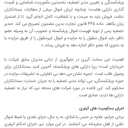
ورشکستگی و تعیین مدیر تصفیه، نخستین مأموریت، شناسایی و قیمت
گذاری دارایی هاست؛ چنانچه ارزش اموال بیش از مطالبات بستانکاران
نباشد، فروش باید به سرعت و با شفافیت کامل انجام گیرد تا از استمرار
زیان بکاهد. ماده ۴۴۵ قانون تجارت بدین مضمون تصریح می کند: «مدیر
تصفیه پس از تهیه فهرست اموال ورشکسته و تصویب آن به وسیله عضو
ناظر، باید اموال منقول را به مزایده و اموال غیرمنقول را از طریق مزایده یا
به نحوی که عضو ناظر اجازه دهد به فروش رساند.»
اهمیت این سخت گیری در جلوگیری از تبانی مدیران سابق شرکت با
خریداران است؛ زیرا دارایی های ورشکسته، آخرین امید بستانکاران برای
وصول طلب است. تجربه نشان می دهد بی تفاوتی به تشریفات مزایده در
حوزه ورشکستگی، می تواند مدیر تصفیه را به جبران خسارت بستانکاران
محکوم کند. این قاعده در مورد شرکت های منحله نیز، که نیاز به تصفیه
دارایی ها دارند، صادق است.
اجرای محکومیت های کیفری
برخی جرایم، علاوه بر حبس یا شلاق، به رد مال، جزای نقدی یا ضبط اموال
ناشی از فعل مجرمانه می انجامند. در این موارد نیز، اجرای احکام کیفری