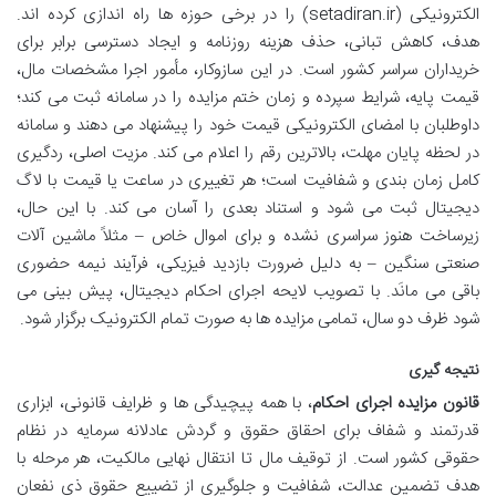
الکترونیکی (setadiran.ir) را در برخی حوزه ها راه اندازی کرده اند.
هدف، کاهش تبانی، حذف هزینه روزنامه و ایجاد دسترسی برابر برای
خریداران سراسر کشور است. در این سازوکار، مأمور اجرا مشخصات مال،
قیمت پایه، شرایط سپرده و زمان ختم مزایده را در سامانه ثبت می کند؛
داوطلبان با امضای الکترونیکی قیمت خود را پیشنهاد می دهند و سامانه
در لحظه پایان مهلت، بالاترین رقم را اعلام می کند. مزیت اصلی، ردگیری
کامل زمان بندی و شفافیت است؛ هر تغییری در ساعت یا قیمت با لاگ
دیجیتال ثبت می شود و استناد بعدی را آسان می کند. با این حال،
زیرساخت هنوز سراسری نشده و برای اموال خاص – مثلاً ماشین آلات
صنعتی سنگین – به دلیل ضرورت بازدید فیزیکی، فرآیند نیمه حضوری
باقی می مانَد. با تصویب لایحه اجرای احکام دیجیتال، پیش بینی می
شود ظرف دو سال، تمامی مزایده ها به صورت تمام الکترونیک برگزار شود.
نتیجه گیری
قانون مزایده اجرای احکام
، با همه پیچیدگی ها و ظرایف قانونی، ابزاری
قدرتمند و شفاف برای احقاق حقوق و گردش عادلانه سرمایه در نظام
حقوقی کشور است. از توقیف مال تا انتقال نهایی مالکیت، هر مرحله با
هدف تضمین عدالت، شفافیت و جلوگیری از تضییع حقوق ذی نفعان