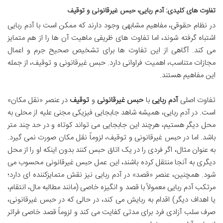
تفاوت های کلیدی: آدم ربایی، حبس غیرقانونی و توقیف
در نظام حقوقی، مفاهیم مشابهی وجود دارند که ممکن است با آدم ربایی
اشتباه گرفته شوند، اما تفاوت های ظریفی ماهیت آن ها را از هم متمایز
می کند. آگاهی از این تفاوت ها برای تشخیص صحیح جرم و اعمال
مجازات متناسب، اهمیت فراوانی دارد. حبس غیرقانونی و توقیف، از جمله
این مفاهیم هستند.
تفاوت اصلی
آدم ربایی
با
حبس غیرقانونی
و
توقیف
در عنصر «نقل مکان»
است. در آدم ربایی، همیشه شاهد جابجایی فیزیکی مجنی علیه از محلی به
محل دیگر هستیم، هرچند این جابجایی می تواند کوتاه و در حد چند متر
باشد. اما در حبس غیرقانونی و توقیف، لزوماً نقل مکان صورت نمی گیرد.
به عنوان مثال، اگر فردی را در یک اتاق حبس کنند بدون اینکه او را از محل
دیگری به آنجا منتقل کرده باشند، این عمل حبس غیرقانونی محسوب می
شود. همچنین، عنصر «قصد» در آدم ربایی نیز نقش متمایزکننده ای دارد؛
مرتکب آدم ربایی معمولاً با قصد و انگیزه خاصی (مانند مطالبه مال، انتقام،
یا اهداف دیگر) اقدام به ربایش می کند، در حالی که در حبس غیرقانونی،
صرف سلب آزادی فرد برای مدتی کفایت می کند و لزوماً قصد خاصی فراتر