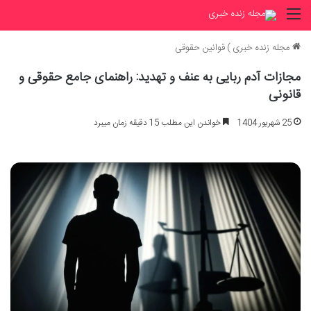
منو
مجله زنده خبری
)
قوانین حقوقی
مجازات آدم ربایی به عنف و تهدید: راهنمای جامع حقوقی و
قانونی
25 شهریور 1404
خواندن این مطلب 15 دقیقه زمان میبرد