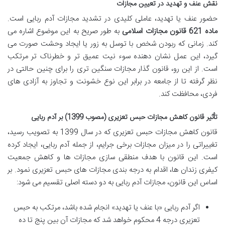
نقش عنف و تهدید در تعیین مجازات
حضور عنف یا تهدید، عاملی کلیدی در تشدید مجازات آدم ربایی است.
ماده 621 قانون مجازات اسلامی
به طور صریح به این موضوع اشاره می
کند. زمانی که ربودن شخص با توسل به زور یا ایجاد وحشت صورت می
گیرد، این عمل نشان دهنده سوء نیت عمیق تر و خطرناک تر مرتکب
است. از این رو، قانون گذار مجازات سنگین تری را برای چنین حالتی در
نظر گرفته تا از جامعه در برابر این نوع خشونت و تجاوز به آزادی های
فردی، محافظت کند.
تأثیر قانون کاهش مجازات حبس تعزیری (مصوب 1399) بر آدم ربایی
قانون کاهش مجازات حبس تعزیری که در سال 1399 به تصویب رسید،
تغییراتی را در میزان مجازات برخی جرایم، از جمله آدم ربایی، ایجاد کرده
است. این قانون با هدف منطقی سازی مجازات ها و کاهش جمعیت
کیفری زندان ها، اقدام به درجه بندی مجازات های حبس تعزیری نمود. بر
اساس این قانون، مجازات آدم ربایی به دو دسته اصلی تقسیم می شود:
اگر آدم ربایی «با عنف یا تهدید» انجام شده باشد، مرتکب به حبس
تعزیری درجه 4 محکوم خواهد شد که مجازات آن بین پنج تا ده