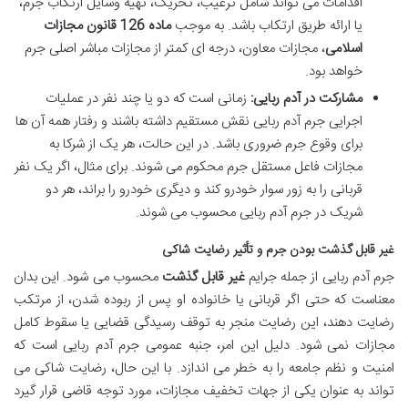
اقدامات می تواند شامل ترغیب، تحریک، تهیه وسایل ارتکاب جرم،
یا ارائه طریق ارتکاب باشد. به موجب
ماده 126 قانون مجازات
اسلامی
، مجازات معاون، درجه ای کمتر از مجازات مباشر اصلی جرم
خواهد بود.
مشارکت در آدم ربایی:
زمانی است که دو یا چند نفر در عملیات
اجرایی جرم آدم ربایی نقش مستقیم داشته باشند و رفتار همه آن ها
برای وقوع جرم ضروری باشد. در این حالت، هر یک از شرکا به
مجازات فاعل مستقل جرم محکوم می شوند. برای مثال، اگر یک نفر
قربانی را به زور سوار خودرو کند و دیگری خودرو را براند، هر دو
شریک در جرم آدم ربایی محسوب می شوند.
غیر قابل گذشت بودن جرم و تأثیر رضایت شاکی
جرم آدم ربایی از جمله جرایم
غیر قابل گذشت
محسوب می شود. این بدان
معناست که حتی اگر قربانی یا خانواده او پس از ربوده شدن، از مرتکب
رضایت دهند، این رضایت منجر به توقف رسیدگی قضایی یا سقوط کامل
مجازات نمی شود. دلیل این امر، جنبه عمومی جرم آدم ربایی است که
امنیت و نظم جامعه را به خطر می اندازد. با این حال، رضایت شاکی می
تواند به عنوان یکی از جهات تخفیف مجازات، مورد توجه قاضی قرار گیرد