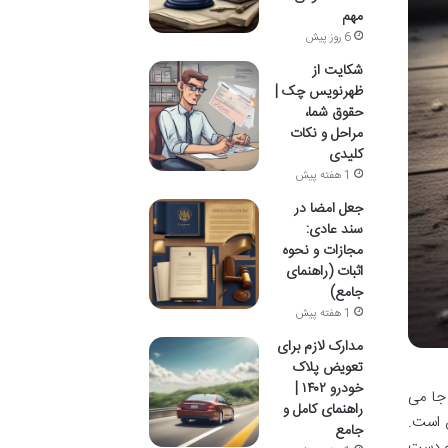
مهم
6 روز پیش
شکایت از
ظهرنویس چک |
حقوق شما،
مراحل و نکات
کلیدی
1 هفته پیش
جعل امضا در
سند عادی:
مجازات و نحوه
اثبات (راهنمای
جامع)
1 هفته پیش
مدارک لازم برای
تعویض پلاک
خودرو ۱۴۰۲ |
 جا می
راهنمای کامل و
س است.
جامع
ید که دست