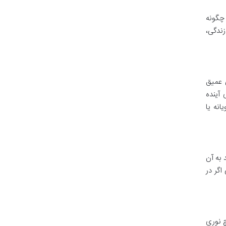
 چگونه
زندگی،
ی عمیق
آینده
انه یا
 به آن
اگر در
چ نوری