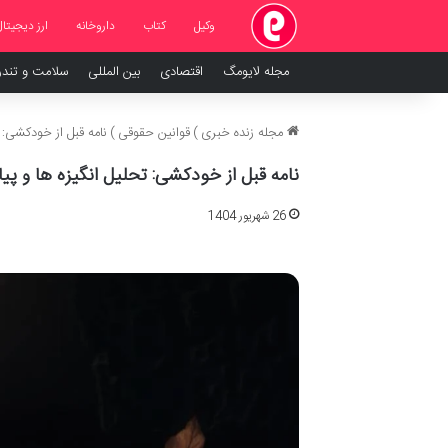
وکیل
کتاب
داروخانه
ارز دیجیتال
مجله لایومگ
اقتصادی
بین المللی
سلامت و تند
مجله زنده خبری
)
قوانین حقوقی
)
نامه قبل از خودکشی: 
نامه قبل از خودکشی: تحلیل انگیزه ها و پیا
26 شهریور 1404