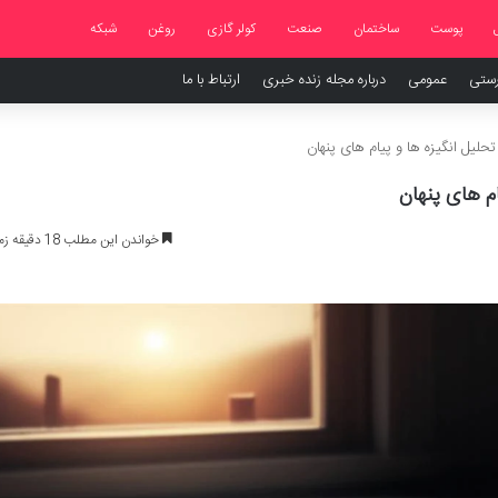
پوست
ساختمان
صنعت
کولر گازی
روغن
شبکه
رستی
عمومی
درباره مجله زنده خبری
ارتباط با ما
تحلیل انگیزه ها و پیام های پنهان
م های پنهان
خواندن این مطلب 18 دقیقه زمان میبرد