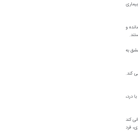
یماری
انده و
تند.
عشق به
 کند.
ا درد،
نی کند
ی، فرد