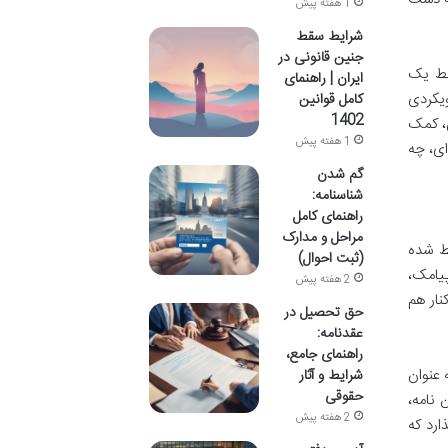
1 هفته پیش
شرایط سقط
جنین قانونی در
قط یک
ایران | راهنمای
ویکردی
کامل قوانین
1402
، کمک
1 هفته پیش
ای، چه
گم شدن
شناسنامه:
راهنمای کامل
مراحل و مدارک
ط شده
(ثبت احوال)
پیامک،
2 هفته پیش
ار هم
حق تحصیل در
عقدنامه:
راهنمای جامع،
 عنوان
شرایط و آثار
حقوقی
 نامه،
2 هفته پیش
ارد که