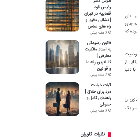
آدرس دفتر
رئیس قوه
قضاییه در تهران
ن باور
| نشانی دقیق و
خود به جای
راه های تماس
وده که
3 هفته پیش
قانون رسیدگی
به اسناد مالکیت
 وصیت
معارض |
ابی از
کاملترین راهنما
و قوانین
ا دنیا
3 هفته پیش
اثبات خیانت
مرد برای طلاق |
راهنمای کامل و
کند تا
حقوقی
 سر یک
3 هفته پیش
نظرات کاربران