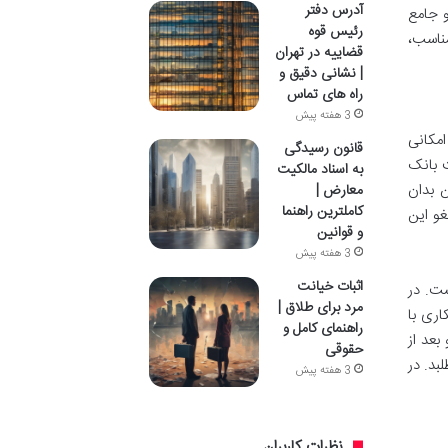
آدرس دفتر
 جامع
رئیس قوه
مناسب،
قضاییه در تهران
| نشانی دقیق و
راه های تماس
3 هفته پیش
امکانی
قانون رسیدگی
ت بانک
به اسناد مالکیت
 بدان
معارض |
کاملترین راهنما
غو این
و قوانین
3 هفته پیش
اثبات خیانت
ست. در
مرد برای طلاق |
اری با
راهنمای کامل و
بعد از
حقوقی
بد. در
3 هفته پیش
نظرات کاربران