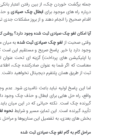
جمله برگشت خوردن چک، از بین رفتن اعتبار بانکی
درباره راه های موجود برای
ابطال چک صیادی
و حذف 
اقدام صحیح را انجام دهند و از بروز مشکلات جدی تر
آیا امکان لغو چک صیادی ثبت شده وجود دارد؟ روشن 
وقتی صحبت از
لغو چک صیادی ثبت شده
به میان می
وجود دارد یا خیر. پاسخ صریح و مستقیم این است که 
یا اپلیکیشن های پرداخت) گزینه ای تحت عنوان ل
معناست که اگر شما به عنوان صادرکننده چک، اطلاعات
ثبت از طریق همان پلتفرم دیجیتال نخواهید داشت.
اما این پاسخ اولیه نباید باعث ناامیدی شود. عدم وج
واقع، راه حل هایی برای ابطال و حذف چک وجود دارد 
گیرنده چک است. نکته حیاتی که در این میان باید 
تأیید گیرنده است. این تمایز، مسیر و شرایط
نحوه ل
بخش های بعدی، به تفصیل این سناریوها و مراحل عمل
مراحل گام به گام لغو چک صیادی ثبت شده