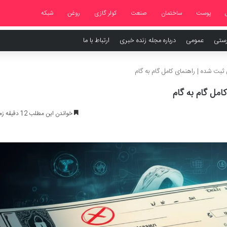
پوست
ساختمان
صنعت
کولر گازی
روغن
شبکه
رستی
عمومی
درباره مجله زنده خبری
ارتباط با ما
بت شده | راهنمای کامل گام به گام
مل گام به گام
خواندن این مطلب 12 دقیقه زمان میبرد