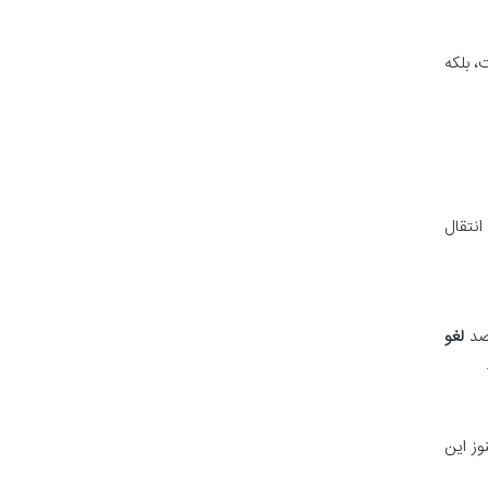
، بلکه
انتقال
قصد
لغو
وز این