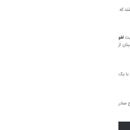
ند که
حیت
لغو
نان از
 با یک
 صادر