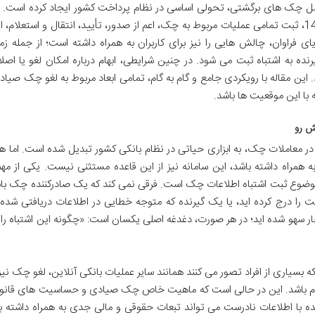
 چک های برگشتی، تحولی اساسی در نظام پرداخت کشور ایجاد کرده است. از
اجرایی شدن کامل قانون جدید چک در فروردین 1400، ثبت تمامی عملیات مربوط به چک، اعم از صدور، تأیید، انتقال و استعلا
یای فراوان، چالش هایی را نیز برای کاربران به همراه داشته است؛ از جمله زم
ده به اشتباه ثبت می شود. در چنین شرایطی، ابهام درباره امکان لغو یا اصل
این مقاله با رویکردی جامع و گام به گام، تمامی ابعاد مربوط به لغو چک صیا
 با این موقعیت ها باشد.
ش رو
در معاملات چک، به ابزاری حیاتی در نظام بانکی کشور تبدیل شده است. اما ه
راه داشته باشد، این سامانه نیز از این قاعده مستثنی نیست. یکی از مهم
ه، موضوع ثبت اشتباه اطلاعات چک است. فرقی نمی کند که یک صادرکننده چک با
ست را درج کرده اید، یا یک گیرنده که متوجه خطایی در اطلاعات دریافتی شده ا
ر سهو شده اید؛ در هر صورت، دغدغه اصلی یکسان است: «چگونه این اشتباه را
بسیاری از افراد تصور می کنند همانند سایر عملیات بانکی آنلاین، لغو چک نیز ب
انجام باشد. این در حالی است که ماهیت خاص چک صیادی و حساسیت های قانون
با اطلاعات نادرست می تواند تبعات حقوقی و مالی جدی به همراه داشته با