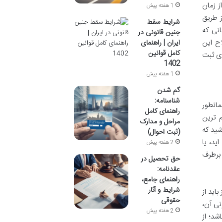
 زمان
1 هفته پیش
م، از طریق
شرایط سقط
انی که
جنین قانونی در
اح این
ایران | راهنمای
کامل قوانین
دی ثبت
1402
1 هفته پیش
گم شدن
شناسنامه:
مانطور
راهنمای کامل
 ترین
مراحل و مدارک
شید که
(ثبت احوال)
ید، یا
2 هفته پیش
 برطرف
حق تحصیل در
عقدنامه:
راهنمای جامع،
شرایط و آثار
اید از
حقوقی
ی آن،
2 هفته پیش
شد؛ از