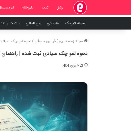
وکیل
کتاب
داروخانه
ارز دیجیتال
مجله لایومگ
اقتصادی
بین المللی
سلامت و تند
مجله زنده خبری
)
قوانین حقوقی
)
نحوه لغو چک صیادی ث
نحوه لغو چک صیادی ثبت شده | راهنمای کا
21 شهریور 1404