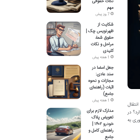
نکات حقوقی
مهم
7 روز پیش
شکایت از
ظهرنویس چک |
حقوق شما،
مراحل و نکات
کلیدی
1 هفته پیش
جعل امضا در
سند عادی:
مجازات و نحوه
اثبات (راهنمای
جامع)
1 هفته پیش
انتقال
مدارک لازم برای
رد؟ در
تعویض پلاک
وری به
خودرو ۱۴۰۲ |
راهنمای کامل و
جامع