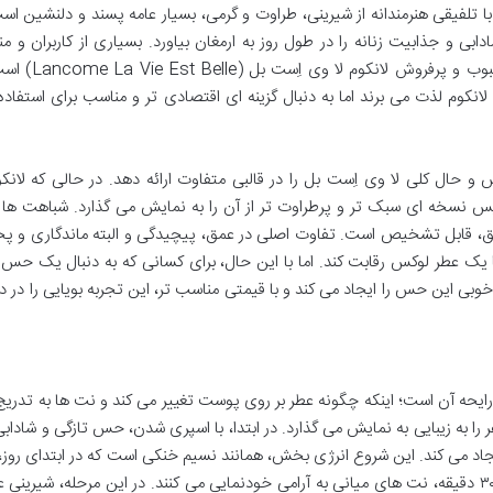
 تلفیقی هنرمندانه از شیرینی، طراوت و گرمی، بسیار عامه پسند و دلنشین اس
 و جذابیت زنانه را در طول روز به ارمغان بیاورد. بسیاری از کاربران و من
معتقدند که این اسپری عطری، الهام بخش عطر محبوب و
لانکوم لذت می برند اما به دنبال گزینه ای اقتصادی تر و مناسب برای استفاده 
و حال کلی لا وی اِست بل را در قالبی متفاوت ارائه دهد. در حالی که لان
س نسخه ای سبک تر و پرطراوت تر از آن را به نمایش می گذارد. شباهت ها 
ق، قابل تشخیص است. تفاوت اصلی در عمق، پیچیدگی و البته ماندگاری و پ
 یک عطر لوکس رقابت کند. اما با این حال، برای کسانی که به دنبال یک حس
بی این حس را ایجاد می کند و با قیمتی مناسب تر، این تجربه بویایی را در
ایحه آن است؛ اینکه چگونه عطر بر روی پوست تغییر می کند و نت ها به تدریج
ا به زیبایی به نمایش می گذارد. در ابتدا، با اسپری شدن، حس تازگی و شاداب
جاد می کند. این شروع انرژی بخش، همانند نسیم خنکی است که در ابتدای روز،
روان را نوازش می دهد. پس از گذشت حدود ۱۵ تا ۳۰ دقیقه، نت های میانی به آرامی خودنمایی می کنند. در این مرحله، شیر