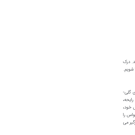
د. درک
 شویم.
ی گلی-
رایحه،
ش خود،
اس را
گیر می