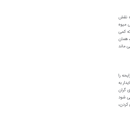
ه نقش
ی میوه
که کمی
، همان
ی ماند
یحه را
دار به
ی گران
ی شود
 کردن،