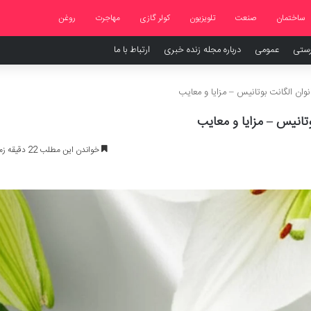
ساختمان
صنعت
تلویزیون
کولر گازی
مهاجرت
روغن
رستی
عمومی
درباره مجله زنده خبری
ارتباط با ما
وان الگانت بوتانیس – مزایا و معایب
تانیس – مزایا و معایب
خواندن این مطلب 22 دقیقه زمان میبرد