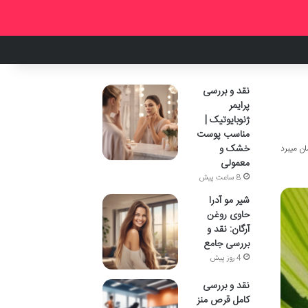
نقد و بررسی
پرایمر
ژنوبایوتیک |
مناسب پوست
خشک و
معمولی
8 ساعت پیش
شیر مو آدرا
حاوی روغن
آرگان: نقد و
بررسی جامع
4 روز پیش
نقد و بررسی
کامل قرص منز