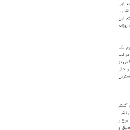
ت. این
تقدان،
 پرفروش لانکوم لا وی اِست بل (Lancome La Vie Est Belle) است. این
روزانه
کوم یک
در نت
خش بو
 و حال
 دسترس
 آشکار
ی ناشی
 روح و
ینی عمیق و