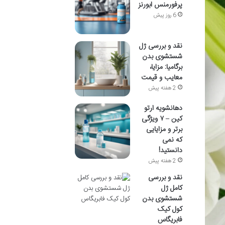
پرفورمنس ابورنز
6 روز پیش
نقد و بررسی ژل
شستشوی بدن
برگامیا: مزایا،
معایب و قیمت
2 هفته پیش
دهانشویه ارتو
کین – ۷ ویژگی
برتر و مزایایی
که نمی
دانستید!
2 هفته پیش
نقد و بررسی
کامل ژل
شستشوی بدن
کول کیک
فابریگاس