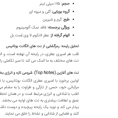
حجم:
۱۷۵ میلی لیتر
گروه بویایی:
گلی و میوه ای
طبع:
گرم و شیرین
ویژگی برجسته:
فاقد نمک آلومینیوم
الهام گرفته از:
عطر لانکوم لا وی اِست بل
تحلیل رایحه: رمزگشایی از نت های الگانت بوتانیس
قلب هر اسپری عطری، در رایحه آن نهفته است، و الگا
نت های مختلف به ما کمک می کند تا سیر تکاملی رایح
نت های آغازین (Top Notes): شروعی تازه و انرژی بخش
اولین برخورد با اسپری عطری الگانت بوتانیس، با 
مرکباتی خود، حسی از تازگی و طراوت را به مشام م
اغلب با شادابی و انرژی مرتبط است و در همان لحظات
عمق و لطافت بیشتری به نت های اولیه می بخشد. ا
بیدار می کند و نوید یک رایحه پیچیده و دوست داشت
کنند و فضایی از شادابی و نشاط را خلق می نمایند.