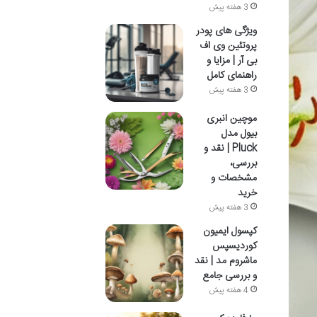
3 هفته پیش
ویژگی های پودر
پروتئین وی اف
بی آر | مزایا و
راهنمای کامل
3 هفته پیش
موچین انبری
بیول مدل
Pluck | نقد و
بررسی،
مشخصات و
خرید
3 هفته پیش
کپسول ایمیون
کوردیسپس
ماشروم مد | نقد
و بررسی جامع
4 هفته پیش