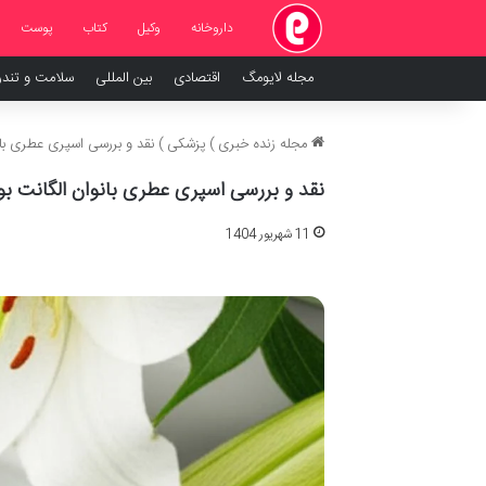
داروخانه
وکیل
کتاب
پوست
مجله لایومگ
اقتصادی
بین المللی
سلامت و تند
مجله زنده خبری
)
پزشکی
)
نقد و بررسی اسپری عطری بان
نقد و بررسی اسپری عطری بانوان الگانت بو
11 شهریور 1404