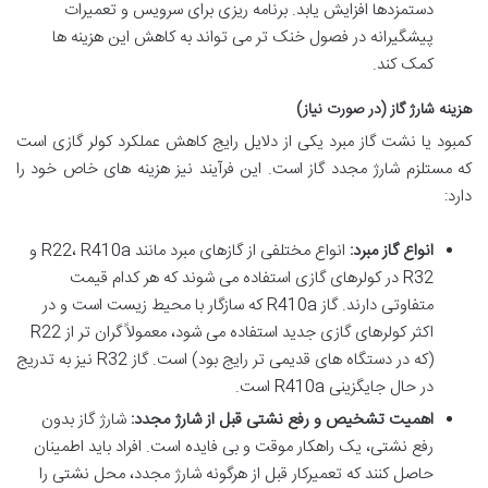
دستمزدها افزایش یابد. برنامه ریزی برای سرویس و تعمیرات
پیشگیرانه در فصول خنک تر می تواند به کاهش این هزینه ها
کمک کند.
هزینه شارژ گاز (در صورت نیاز)
کمبود یا نشت گاز مبرد یکی از دلایل رایج کاهش عملکرد کولر گازی است
که مستلزم شارژ مجدد گاز است. این فرآیند نیز هزینه های خاص خود را
دارد:
انواع گاز مبرد:
انواع مختلفی از گازهای مبرد مانند R22، R410a و
R32 در کولرهای گازی استفاده می شوند که هر کدام قیمت
متفاوتی دارند. گاز R410a که سازگار با محیط زیست است و در
اکثر کولرهای گازی جدید استفاده می شود، معمولاً گران تر از R22
(که در دستگاه های قدیمی تر رایج بود) است. گاز R32 نیز به تدریج
در حال جایگزینی R410a است.
اهمیت تشخیص و رفع نشتی قبل از شارژ مجدد:
شارژ گاز بدون
رفع نشتی، یک راهکار موقت و بی فایده است. افراد باید اطمینان
حاصل کنند که تعمیرکار قبل از هرگونه شارژ مجدد، محل نشتی را