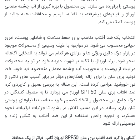
پوستی را برآورده می سازد. این محصول با بهره گیری از آب چشمه معدنی
اوریاژ و فیلترهای پیشرفته، به تغذیه، ترمیم و محافظت همه جانبه از
پوست کمک می کند.
انتخاب یک ضد آفتاب مناسب برای حفظ سلامت و شادابی پوست، امری
حیاتی محسوب می شود. در مواجهه با طیف وسیعی از محصولات موجود
در بازار، درک دقیق ویژگی ها و مزایای هر کدام می تواند به انتخابی آگاهانه
منجر شود. برند اوریاژ، با تکیه بر شهرت دیرینه خود در تولید محصولات
مراقبت از پوست با محوریت آب چشمه معدنی منحصربه فرد خود، خط
تولید بری سان را برای ارائه راهکارهای مؤثر در برابر آسیب های ناشی از
نور خورشید طراحی کرده است. این مقاله به بررسی عمیق و کاربردی کرم
ضد آفتاب بری سان SPF50 اوریاژ می پردازد تا به مصرف کنندگان در
درک جامع این محصول و اتخاذ تصمیم خرید متناسب با نیازهای پوستی
شان یاری رساند. در این مسیر، تلاش می شود تا جزئیات ترکیبات، نحوه
عملکرد، و تجربه واقعی استفاده از این ضد آفتاب به شکلی زنده و
توصیفی ارائه شود.
آشنایی با کرم ضد آفتاب بری سان SPF50 اوریاژ: گامی فراتر از یک محافظ