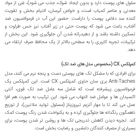
سلول های پوست دارد و بدون ایجاد شوک، جذب می شود)، غنی از مواد
معدنی و عناصر کمیاب است، و خواص آبرسان، التیام بخش و تقویت
کننده سد دفاعی پوست را داراست. حضور این آب در فرمولاسیون ضد
آفتاب، باعث می شود که پوست حتی در زیر آفتاب نیز حس طراوت و
تسکین داشته باشد و از دهیدراته شدن آن جلوگیری شود. این بخش از
ترکیبات، تجربه کاربری را به سطحی بالاتر از یک محافظ صرف ارتقاء می
دهد.
کمپلکس CX (مخصوص مدل های ضد لک)
برای افرادی که با مشکل لک های پوستی دست و پنجه نرم می کنند، مدل
Anti-Taches بری سان حاوی کمپلکس CX است. این کمپلکس یک
فرمولاسیون پیشرفته است که شامل سه عامل ضد لک قوی، آنتی
اکسیدان ها و عوامل ضد التهاب می شود. این ترکیب به صورت هم افزا
عمل می کند تا با مهار آنزیم تیروزیناز (مسئول تولید ملانین)، از توزیع
ناهمگون رنگدانه ها جلوگیری کرده و به یکنواخت شدن رنگ پوست کمک
کند. تجربه دیدن کاهش تدریجی لک ها و روشن تر شدن پوست، برای
بسیاری از مصرف کنندگان دلنشین و رضایت بخش است.