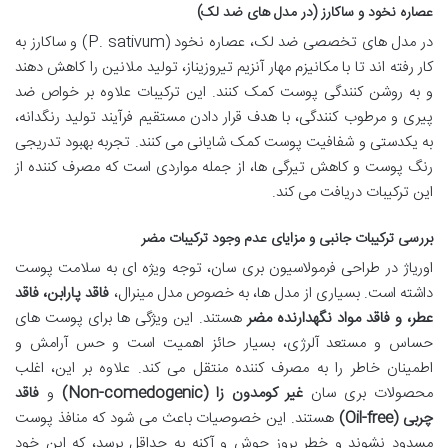
عصاره نخود و ساکارز (در مدل های ضد لک)
در مدل های تخصصی ضد لک، عصاره نخود (P. sativum) و ساکارز به
کار رفته اند تا با مکانیزم مهار آنزیم تیروزیناز، تولید ملانین را کاهش دهند
و به روشن کنندگی پوست کمک کنند. این ترکیبات علاوه بر خواص ضد
پیری و مرطوب کنندگی، با هدف قرار دادن مستقیم فرآیند تولید رنگدانه،
به یکدستی و شفافیت پوست کمک شایانی می کنند. تجربه بهبود تدریجی
رنگ پوست و کاهش تیرگی ها، از جمله مواردی است که مصرف کننده از
این ترکیبات دریافت می کند.
بررسی ترکیبات جانبی و مزایای عدم وجود ترکیبات مضر
اوریاژ در طراحی فرمولاسیون بری سان، توجه ویژه ای به سلامت پوست
داشته است. بسیاری از مدل ها، به خصوص مدل مینرال،
فاقد پارابن، فاقد
عطر، و فاقد مواد نگهدارنده مضر
هستند. این ویژگی ها برای پوست های
حساس و مستعد آلرژی، بسیار حائز اهمیت است و حس آرامش و
اطمینان خاطر را به مصرف کننده منتقل می کند. علاوه بر این، اغلب
محصولات بری سان
غیر کومدون زا (Non-comedogenic)
و
فاقد
چربی (Oil-free)
هستند. این خصوصیات باعث می شود که منافذ پوست
مسدود نشوند و خطر بروز جوش و آکنه به حداقل برسد، که این خود