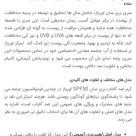
ساده
سری بری سان اوریاژ، حاصل سال ها تحقیق و توسعه در زمینه محافظت
از پوست در برابر عوامل آسیب رسان محیطی است. این سری با فلسفه
محافظت همه جانبه و همزمان مراقبت از پوست، به گونه ای طراحی شده
که نه تنها از پوست در برابر اشعه های UVA و UVB و نور آبی محافظت
کند، بلکه به ترمیم و بهبود وضعیت کلی پوست نیز کمک کند. تمرکز اوریاژ
بر استفاده از آب چشمه معدنی اختصاصی خود در تمامی محصولات این
سری، وجه تمایز بارز آن محسوب می شود و نویدبخش آبرسانی، التیام
بخشی و تقویت سد دفاعی پوست است.
مدل های مختلف و تفاوت های کلیدی
کرم ضد آفتاب بری سان SPF50 اوریاژ در چندین فرمولاسیون عرضه می
شود تا پاسخگوی نیازهای گوناگون پوستی باشد. هرچند تمرکز این نقد بر
جنبه های مشترک و ویژگی های عمومی این ضد آفتاب است، اشاره به
مدل های اصلی و تفاوت های آن ها برای انتخاب دقیق تر، ضروری به نظر
می رسد:
مدل اصلی/هیبریدی (عمومی):
این مدل که اغلب با بافتی سبک و