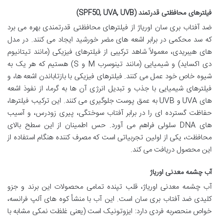
فیلترهای محافظتی قدرتمند (SPF50, UVA, UVB)
ضد آفتاب بری سان اوریاژ از فیلترهای محافظتی قدرتمندی بهره می برد
که سد محکمی در برابر اشعه های مضر خورشید ایجاد می کنند. در مدل
های هیبریدی، معمولاً شاهد ترکیبی از فیلترهای فیزیکی (مانند تیتانیوم
دی اکساید) و شیمیایی (مانند تینوسرب M و S) هستیم که هر یک به
شیوه خاص خود عمل می کنند. فیلترهای فیزیکی با بازتاباندن اشعه ها، و
فیلترهای شیمیایی با جذب و تبدیل انرژی آن ها به گرما، از نفوذ اشعه
های UVA و UVB به عمق پوست جلوگیری می کنند. این ترکیب فیلترها،
حفاظت گسترده ای را در برابر آفتاب سوختگی، پیری زودرس، و آسیب
های DNA سلولی فراهم می آورد. حس اطمینان از این سطح بالای
محافظت، یکی از اولین تجربیاتی است که مصرف کننده هنگام استفاده از
این محصول دریافت می کند.
آب چشمه معدنی اوریاژ
آب چشمه معدنی اوریاژ، قلب تپنده تمامی محصولات این برند و جزو
کلیدی ضد آفتاب بری سان است. این آب با منشأ کوه های آلپ فرانسه،
خواص منحصربه فردی دارد: ایزوتونیک است (یعنی غلظت نمکی مشابه با