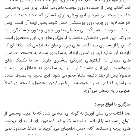
یکی از مهم ترین جنبه های تجربه کاربری، سرعت جذب و حسی است که
ضد آفتاب پس از استفاده روی پوست باقی می گذارد. بری سان به سرعت
جذب پوست می شود و این ویژگی، برای کسانی که عجله دارند یا نمی
خواهند لایه ای چرب روی پوستشان حس شود، بسیار ایده آل است. پس
از جذب، پوست معمولاً حسی مخملی، بدون چربی و بدون چسبندگی پیدا
می کند. این حس «خشکی مخملی» از ویژگی های بارز این محصول است
که آن را از بسیاری ضد آفتاب های چرب و براق متمایز می کند. نکته ای که
باید به آن اشاره کرد، پتانسیل ایجاد رد سفیدی است، به خصوص در مدل
های مینرال که فیلترهای فیزیکی بیشتری دارند. اما با تکنیک های
فرمولاسیون اوریاژ و ماساژ کافی، این رد سفیدی به حداقل می رسد و
معمولاً پس از چند دقیقه کاملاً محو می شود. این تجربه به مصرف کننده
می آموزد که کمی صبر و حوصله در پخش کردن محصول، نتیجه ای کاملاً
طبیعی را به ارمغان می آورد.
سازگاری با انواع پوست
ضد آفتاب بری سان اوریاژ به گونه ای طراحی شده که با طیف وسیعی از
انواع پوست سازگار باشد. بافت سبک و غیر کومدون زای آن، برای پوست
های چرب و مستعد آکنه، حس اطمینان می آفریند که منافذ مسدود نمی