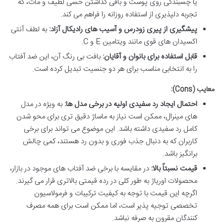
یا چسبندگی روی پوست و باقی گذاشتن حسی لطیف و مات، که
تجربه دلپذیری از استفاده روزانه را فراهم می کند.
پیشگیری از پیری زودرس و آسیب های رادیکال آزاد:
به لطف آنتی
اکسیدان های قوی مانند ویتامین E و C.
قابل استفاده برای بانوان و آقایان:
بافت بی رنگ آن، این ضد آفتاب
را به انتخابی مناسب برای هر دو جنسیت تبدیل کرده است.
معایب (Cons):
احتمال ایجاد رد سفیدی اولیه در برخی مدل ها:
به ویژه در مدل
های مینرال، ممکن است نیاز به ماساژ دقیق تری برای محو شدن
کامل رد سفیدی داشته باشد. این موضوع می تواند برای برخی
کاربران که به دنبال جذب فوری و بدون رد هستند، کمی چالش
برانگیز باشد.
قیمت نسبتاً بالا:
در مقایسه با برخی ضد آفتاب های موجود در بازار،
محصولات اوریاژ به طور کلی در رده قیمتی بالاتری قرار می گیرند.
اگرچه این قیمت با توجه به کیفیت ترکیبات و فرمولاسیون
تخصصی توجیه پذیر است، اما ممکن است برای همه مصرف
کنندگان مقرون به صرفه نباشد.