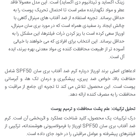
زینک اکساید و تیتانیوم دی اکساید) است. این مدل معمولاً فاقد
عطر و مواد نگهدارنده مضر است تا احتمال تحریک پوست را به
حداقل برساند. تجربه استفاده از ضد آفتاب های مینرال گاهی با
چالش ایجاد رد سفیدی همراه است که در مورد بری سان مینرال،
اوریاژ سعی کرده است با ریز کردن ذرات فیلترها، این مشکل را به
حداقل برساند. این انتخاب برای افرادی که می خواهند با خیالی
آسوده تر از طبیعت محافظت کننده ی مواد معدنی بهره ببرند، ایده
آل است.
ادعاهای اصلی برند اوریاژ درباره کرم ضد آفتاب بری سان SPF50 شامل
حفاظت بالا، خواص ضد پیری، پیشگیری و درمان لک ها، و آبرسانی
پوست است. این محصول تلاش می کند تا تجربه ای جامع از مراقبت و
محافظت را به مصرف کننده ارائه دهد.
تحلیل ترکیبات: علم پشت محافظت و ترمیم پوست
درک ترکیبات یک محصول، کلید شناخت عملکرد و اثربخشی آن است. کرم
ضد آفتاب بری سان SPF50 اوریاژ با فرمولاسیونی هوشمندانه، ترکیبی از
فیلترهای پیشرفته و عوامل مراقبتی را در خود جای داده است.