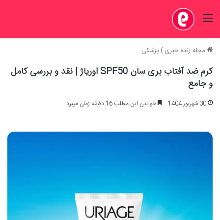
منو
مجله زنده خبری
)
پزشکی
کرم ضد آفتاب بری سان SPF50 اوریاژ | نقد و بررسی کامل
و جامع
30 شهریور 1404
خواندن این مطلب 16 دقیقه زمان میبرد