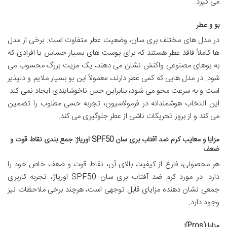
می گیرد.
بو و عطر
در مدل های مختلف بری سان، وضعیت عطر متفاوت است. برخی از مدل
ها کاملاً فاقد عطر هستند که برای پوست های بسیار حساس یا افرادی که
به بوهای مصنوعی واکنش نشان می دهند، یک مزیت بزرگ محسوب می
شود. در مدل هایی که کمی عطر دارند، معمولاً این بو بسیار ملایم و دلپذیر
است و به سرعت محو می شود، بنابراین حس ناخوشایندی ایجاد نمی کند.
این انتخاب هوشمندانه در فرمولاسیون، تجربه حسی مطلوب را تضمین
می کند و از بروز تحریکات ناشی از عطر جلوگیری می کند.
مزایا و معایب کرم ضد آفتاب بری سان SPF50 اوریاژ: جمع بندی نقاط قوت و
ضعف
هر محصولی، فارغ از کیفیت بالای آن، نقاط قوت و ضعف خاص خود را
دارد. در مورد کرم ضد آفتاب بری سان SPF50 اوریاژ، تجربه کاربری
جمعی نشان دهنده مزایای قابل توجهی است، هرچند برخی ملاحظات نیز
وجود دارد.
مزایا (Pros):