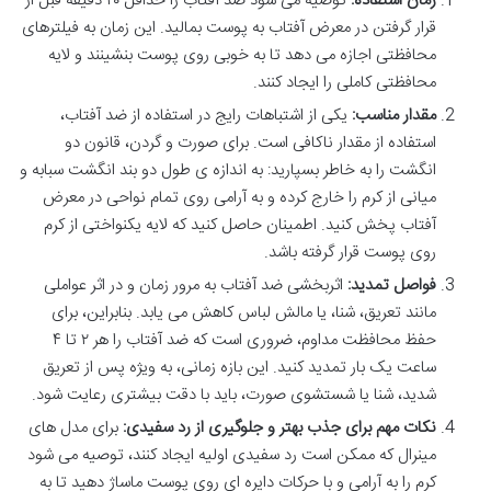
زمان استفاده:
توصیه می شود ضد آفتاب را حداقل ۲۰ دقیقه قبل از
قرار گرفتن در معرض آفتاب به پوست بمالید. این زمان به فیلترهای
محافظتی اجازه می دهد تا به خوبی روی پوست بنشینند و لایه
محافظتی کاملی را ایجاد کنند.
مقدار مناسب:
یکی از اشتباهات رایج در استفاده از ضد آفتاب،
استفاده از مقدار ناکافی است. برای صورت و گردن، قانون دو
انگشت را به خاطر بسپارید: به اندازه ی طول دو بند انگشت سبابه و
میانی از کرم را خارج کرده و به آرامی روی تمام نواحی در معرض
آفتاب پخش کنید. اطمینان حاصل کنید که لایه یکنواختی از کرم
روی پوست قرار گرفته باشد.
فواصل تمدید:
اثربخشی ضد آفتاب به مرور زمان و در اثر عواملی
مانند تعریق، شنا، یا مالش لباس کاهش می یابد. بنابراین، برای
حفظ محافظت مداوم، ضروری است که ضد آفتاب را هر ۲ تا ۴
ساعت یک بار تمدید کنید. این بازه زمانی، به ویژه پس از تعریق
شدید، شنا یا شستشوی صورت، باید با دقت بیشتری رعایت شود.
نکات مهم برای جذب بهتر و جلوگیری از رد سفیدی:
برای مدل های
مینرال که ممکن است رد سفیدی اولیه ایجاد کنند، توصیه می شود
کرم را به آرامی و با حرکات دایره ای روی پوست ماساژ دهید تا به