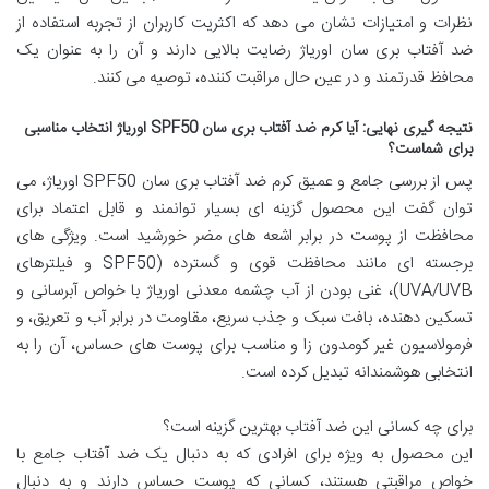
نظرات و امتیازات نشان می دهد که اکثریت کاربران از تجربه استفاده از
ضد آفتاب بری سان اوریاژ رضایت بالایی دارند و آن را به عنوان یک
محافظ قدرتمند و در عین حال مراقبت کننده، توصیه می کنند.
نتیجه گیری نهایی: آیا کرم ضد آفتاب بری سان SPF50 اوریاژ انتخاب مناسبی
برای شماست؟
پس از بررسی جامع و عمیق کرم ضد آفتاب بری سان SPF50 اوریاژ، می
توان گفت این محصول گزینه ای بسیار توانمند و قابل اعتماد برای
محافظت از پوست در برابر اشعه های مضر خورشید است. ویژگی های
برجسته ای مانند محافظت قوی و گسترده (SPF50 و فیلترهای
UVA/UVB)، غنی بودن از آب چشمه معدنی اوریاژ با خواص آبرسانی و
تسکین دهنده، بافت سبک و جذب سریع، مقاومت در برابر آب و تعریق، و
فرمولاسیون غیر کومدون زا و مناسب برای پوست های حساس، آن را به
انتخابی هوشمندانه تبدیل کرده است.
برای چه کسانی این ضد آفتاب بهترین گزینه است؟
این محصول به ویژه برای افرادی که به دنبال یک ضد آفتاب جامع با
خواص مراقبتی هستند، کسانی که پوست حساس دارند و به دنبال