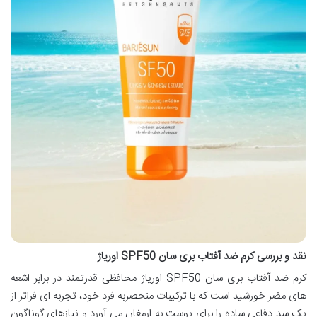
نقد و بررسی کرم ضد آفتاب بری سان SPF50 اوریاژ
کرم ضد آفتاب بری سان SPF50 اوریاژ محافظی قدرتمند در برابر اشعه
های مضر خورشید است که با ترکیبات منحصربه فرد خود، تجربه ای فراتر از
یک سد دفاعی ساده را برای پوست به ارمغان می آورد و نیازهای گوناگون