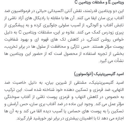
ویتامین E و مشتقات ویتامین C
این دو ویتامین قدرتمند، نقش آنتی اکسیدانی حیاتی در فرمولاسیون ضد
آفتاب بری سان ایفا می کنند. آن ها با مقابله با رادیکال های آزاد ناشی از
تابش آفتاب و آلودگی، از آسیب سلولی جلوگیری کرده و به پیشگیری از
پیری زودرس کمک می کنند. علاوه بر این، مشتقات ویتامین C به دلیل
خواص روشن کنندگی، در کاهش لک های قهوه ای و بهبود شفافیت
پوست مؤثر هستند. حس تازگی و محافظت از سلول ها در برابر تخریب،
بخشی از تجربه استفاده از محصول است که از حضور این ویتامین ها
نشأت می گیرد.
اسید گلیسیریتینیک (انوکسولون)
اسید گلیسیریتینیک، مشتقی از شیرین بیان، به دلیل خاصیت ضد
التهابی، ضد قرمزی و تسکین دهنده خود شناخته شده است. این ترکیب
به خصوص در کاهش التهاب و قرمزی پوست ناشی از آفتاب سوختگی
مؤثر عمل می کند. وجود این ماده در ضد آفتاب بری سان، حس آرامش و
تسکین را به پوست های حساس یا آسیب دیده القا می کند و به آن ها
اجازه می دهد تا با اطمینان بیشتری در برابر نور خورشید قرار گیرند.