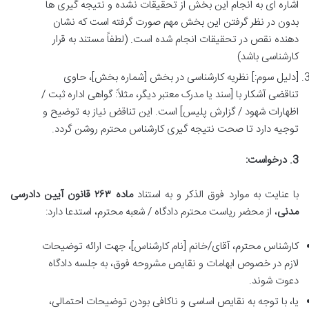
اشاره ای به انجام این بخش از تحقیقات نشده و نتیجه گیری ها
بدون در نظر گرفتن این بخش مهم صورت گرفته است که نشان
دهنده نقص در تحقیقات انجام شده است. (لطفاً مستند به قرار
کارشناسی باشد)
[دلیل سوم:] نظریه کارشناسی در بخش [شماره بخش]، حاوی
تناقضی آشکار با [سند یا مدرک معتبر دیگر، مثلاً: گواهی اداره ثبت /
اظهارات شهود / گزارش پلیس] است. این تناقض نیاز به توضیح و
توجیه دارد تا صحت نتیجه گیری کارشناس محترم روشن گردد.
3. درخواست:
با عنایت به موارد فوق الذکر و به استناد
ماده ۲۶۳ قانون آیین دادرسی
مدنی
، از محضر ریاست محترم دادگاه / شعبه محترم، استدعا دارد:
کارشناس محترم، آقای/خانم [نام کارشناس]، جهت ارائه توضیحات
لازم در خصوص ابهامات و نقایص مشروحه فوق، به جلسه دادگاه
دعوت شوند.
یا، با توجه به نقایص اساسی و ناکافی بودن توضیحات احتمالی،