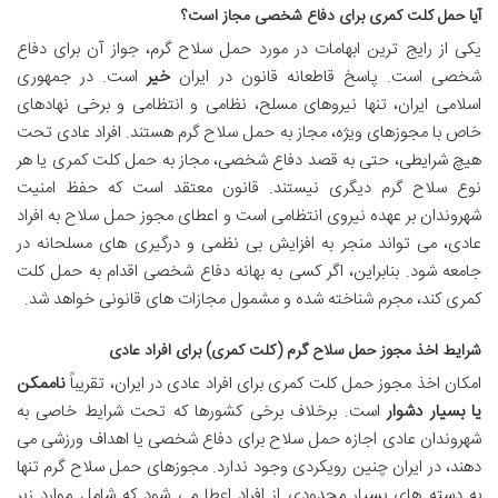
آیا حمل کلت کمری برای دفاع شخصی مجاز است؟
یکی از رایج ترین ابهامات در مورد حمل سلاح گرم، جواز آن برای دفاع
شخصی است. پاسخ قاطعانه قانون در ایران
خیر
است. در جمهوری
اسلامی ایران، تنها نیروهای مسلح، نظامی و انتظامی و برخی نهادهای
خاص با مجوزهای ویژه، مجاز به حمل سلاح گرم هستند. افراد عادی تحت
هیچ شرایطی، حتی به قصد دفاع شخصی، مجاز به حمل کلت کمری یا هر
نوع سلاح گرم دیگری نیستند. قانون معتقد است که حفظ امنیت
شهروندان بر عهده نیروی انتظامی است و اعطای مجوز حمل سلاح به افراد
عادی، می تواند منجر به افزایش بی نظمی و درگیری های مسلحانه در
جامعه شود. بنابراین، اگر کسی به بهانه دفاع شخصی اقدام به حمل کلت
کمری کند، مجرم شناخته شده و مشمول مجازات های قانونی خواهد شد.
شرایط اخذ مجوز حمل سلاح گرم (کلت کمری) برای افراد عادی
امکان اخذ مجوز حمل کلت کمری برای افراد عادی در ایران، تقریباً
ناممکن
یا بسیار دشوار
است. برخلاف برخی کشورها که تحت شرایط خاصی به
شهروندان عادی اجازه حمل سلاح برای دفاع شخصی یا اهداف ورزشی می
دهند، در ایران چنین رویکردی وجود ندارد. مجوزهای حمل سلاح گرم تنها
به دسته های بسیار محدودی از افراد اعطا می شود که شامل موارد زیر