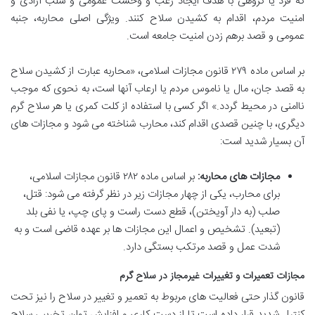
که فرد یا گروهی با هدف ایجاد رعب و وحشت عمومی و سلب آزادی و
امنیت مردم، اقدام به کشیدن سلاح کنند. ویژگی اصلی محاربه، جنبه
عمومی و قصد برهم زدن امنیت جامعه است.
بر اساس ماده ۲۷۹ قانون مجازات اسلامی، «محاربه عبارت از کشیدن سلاح
به قصد جان، مال یا ناموس مردم یا ارعاب آنها است، به نحوی که موجب
ناامنی در محیط گردد.» اگر کسی با استفاده از کلت کمری یا هر سلاح گرم
دیگری، با چنین قصدی اقدام کند، محارب شناخته می شود و مجازات های
آن بسیار شدید است:
مجازات های محاربه:
بر اساس ماده ۲۸۲ قانون مجازات اسلامی،
برای محارب، یکی از چهار مجازات زیر در نظر گرفته می شود: قتل،
صلب (به دار آویختن)، قطع دست راست و پای چپ، یا نفی بلد
(تبعید). تشخیص و اعمال این مجازات ها بر عهده قاضی است و به
شدت عمل و قصد مرتکب بستگی دارد.
مجازات تعمیرات و تغییرات غیرمجاز در سلاح گرم
قانون گذار حتی فعالیت های مربوط به تعمیر و تغییر در سلاح را نیز تحت
کنترل شدید قرار داده است تا از دست کاری و افزایش توان تخریبی سلاح