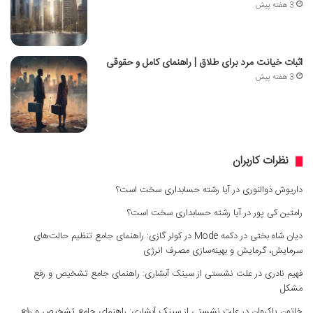
3 هفته پیش
اثبات خیانت مرد برای طلاق | راهنمای کامل و حقوقی
3 هفته پیش
نظرات کاربران
داریوش ذوالنوری
در
آیا رشته حسابداری سخت است؟
رامتین کی پور
در
آیا رشته حسابداری سخت است؟
دیان شاه بختی
در
دکمه Mode در کولر گازی: راهنمای جامع تنظیم حالت‌های
سرمایش، گرمایش و بهینه‌سازی مصرف انرژی
فهیم نادری
در
علت نشستی از سینک آبشاری: راهنمای جامع تشخیص و رفع
مشکل
خاتون پاکروان
در
علت نشستی از سینک آبشاری: راهنمای جامع تشخیص و رفع