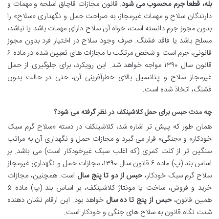
بله، قطعاً جرم محسوب می شود.
قانون مجازات قاچاق اسلحه و مهمات و
دارندگان سلاح و مهمات غیرمجاز، به صراحت حمل و نگهداری «سلاح» را
بدون مجوز جرم دانسته است، خواه آن سلاح دارای مهمات باشد یا نباشد،
مسلح باشد یا فاقد فشنگ. صرف وجود سلاح در اختیار فرد بدون مجوز
قانونی، جرم است و شخص مرتکب با مجازات های تعیین شده در ماده ۶
قانون سال ۱۳۹۰ مواجه خواهد شد. این رویکرد، برای جلوگیری از حمل
غیرمجاز سلاح و پتانسیل بالای خطرآفرینی آن، حتی در حالت بدون
فشنگ، اتخاذ شده است.
چه مدت حبس برای حمل کلاشینکف در نظر گرفته می شود؟
همان طور که پیش تر اشاره شد، کلاشینکف در دسته «سلاح گرم سبک
خودکار» و «جنگی» قرار می گیرد و مجازات حمل و نگهداری آن به مراتب
سنگین تر از کلت کمری (که اغلب سبک غیرخودکار است) می باشد. بر
اساس بند (پ) ماده ۶ قانون سال ۱۳۹۰، مجازات حمل و نگهداری غیرمجاز
سلاح گرم سبک خودکار،
حبس از دو تا پنج سال
است. همچنین، مجازات
خرید و فروش، ساخت یا مونتاژ کلاشینکف، بر اساس بند (پ) ماده ۵
همین قانون،
حبس از پنج تا ده سال
خواهد بود. این ارقام نشان دهنده
شدت نگاه قانون به سلاح های جنگی و خودکار است.