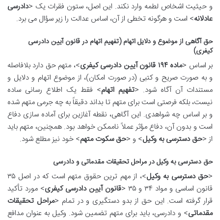
و حیثیت اشخاص لطمه وارد نکند. این اصل، ستون فقرات یک <
دادرسی
عادلانه
> است و هرگونه تخطی از آن، اساس عدالت را زیر سؤال می برد.
حق آگاهی از موضوع و دلایل اتهام (تفهیم اتهام در قانون آیین دادرسی
کیفری)
بر اساس <
ماده ۱۹۴ قانون آیین دادرسی کیفری
>، متهم حق دارد بلافاصله
و به صورت صریح و کتبی (در صورت امکان)، از موضوع اتهام و دلایل و
مستندات آن آگاه شود. <
تفهیم اتهام
> فقط یک اطلاع رسانی ساده
نیست، بلکه فرصتی است برای متهم تا بداند دقیقاً به چه جرمی متهم شده
و بر اساس چه شواهدی. این آگاهی، نقطه آغازین برای آماده سازی دفاع
است و بدون آن، دفاع مؤثر عملاً ناممکن خواهد بود. همچنین، متهم باید
از <
حق دسترسی به وکیل
> و <
حق سکوت متهم
> خود نیز مطلع شود.
حق دسترسی به وکیل در مراحل تحقیقات مقدماتی و دادرسی
<
حق دسترسی به وکیل
>، از مهم ترین حقوق متهم است که در اصل ۳۵
قانون اساسی و مواد ۳۴ و ۳۵ <
قانون آیین دادرسی کیفری
> مورد تأکید
قرار گرفته است. این حق از بدو دستگیری و در تمام <
مراحل تحقیقات
مقدماتی
> و دادرسی، باید برای متهم تضمین شود. وکیل به عنوان مدافع