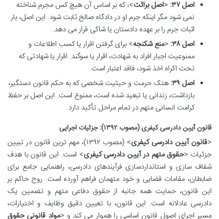
اصل ۳۷:
<
اصل برائت
>، که بر اساس آن هیچ کس مجرم شناخته
نمی شود مگر اینکه جرم او در دادگاه صالح ثابت شود. این اصل، بار
اثبات جرم را بر عهده دادستان یا شاکی قرار می دهد.
اصل ۳۸:
<
منع شکنجه
> برای گرفتن اقرار یا کسب اطلاعات و
ممنوعیت اجبار افراد به شهادت، اقرار یا سوگند. اقرار یا شهادتی که
تحت اکراه اخذ شود، فاقد اعتبار است.
اصل ۳۹:
هتک حرمت و حیثیت شخصی که به حکم قانون دستگیر،
بازداشت، زندانی یا تبعید شده است، ممنوع است. این اصل بر حفظ
کرامت انسانی متهم در تمام مراحل تأکید دارد.
قانون آیین دادرسی کیفری (مصوب ۱۳۹۲): جزئیات اجرایی
<
قانون آیین دادرسی کیفری
> (مصوب ۱۳۹۲)، مهم ترین قانون در تبیین
جزئیات <
حقوق متهم در آیین دادرسی کیفری
> است. این قانون با هدف
شفاف سازی و استانداردسازی فرآیندهای دادرسی، راهنمایی جامع برای
ضابطان، مقامات قضایی و خود متهمان فراهم آورده است. روح حاکم بر
این قانون، حمایت همه جانبه از حقوق دفاعی متهم و تضمین یک
دادرسی عادلانه است. این قانون، با تعیین دقیق وظایف و اختیارات،
مسیر اجرای اصول قانون اساسی را هموار می کند و <
مواد قانونی حقوق