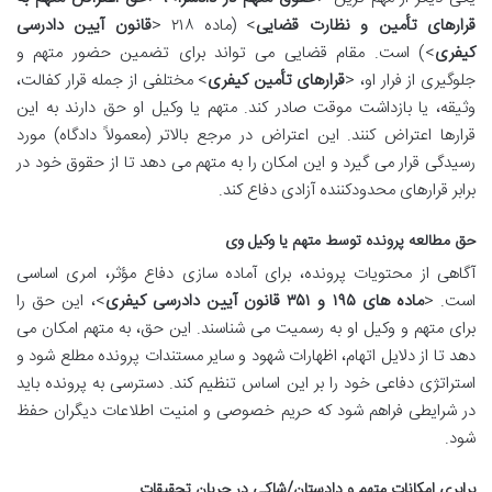
قرارهای تأمین و نظارت قضایی
> (ماده ۲۱۸ <
قانون آیین دادرسی
کیفری
>) است. مقام قضایی می تواند برای تضمین حضور متهم و
جلوگیری از فرار او، <
قرارهای تأمین کیفری
> مختلفی از جمله قرار کفالت،
وثیقه، یا بازداشت موقت صادر کند. متهم یا وکیل او حق دارند به این
قرارها اعتراض کنند. این اعتراض در مرجع بالاتر (معمولاً دادگاه) مورد
رسیدگی قرار می گیرد و این امکان را به متهم می دهد تا از حقوق خود در
برابر قرارهای محدودکننده آزادی دفاع کند.
حق مطالعه پرونده توسط متهم یا وکیل وی
آگاهی از محتویات پرونده، برای آماده سازی دفاع مؤثر، امری اساسی
است. <
ماده های ۱۹۵ و ۳۵۱ قانون آیین دادرسی کیفری
>، این حق را
برای متهم و وکیل او به رسمیت می شناسند. این حق، به متهم امکان می
دهد تا از دلایل اتهام، اظهارات شهود و سایر مستندات پرونده مطلع شود و
استراتژی دفاعی خود را بر این اساس تنظیم کند. دسترسی به پرونده باید
در شرایطی فراهم شود که حریم خصوصی و امنیت اطلاعات دیگران حفظ
شود.
برابری امکانات متهم و دادستان/شاکی در جریان تحقیقات