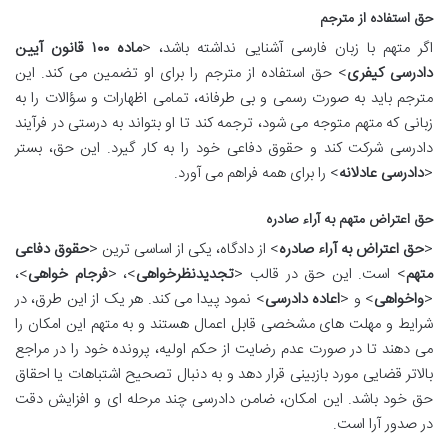
حق استفاده از مترجم
اگر متهم با زبان فارسی آشنایی نداشته باشد، <
ماده ۱۰۰ قانون آیین
دادرسی کیفری
> حق استفاده از مترجم را برای او تضمین می کند. این
مترجم باید به صورت رسمی و بی طرفانه، تمامی اظهارات و سؤالات را به
زبانی که متهم متوجه می شود، ترجمه کند تا او بتواند به درستی در فرآیند
دادرسی شرکت کند و حقوق دفاعی خود را به کار گیرد. این حق، بستر
<
دادرسی عادلانه
> را برای همه فراهم می آورد.
حق اعتراض متهم به آراء صادره
<
حق اعتراض به آراء صادره
> از دادگاه، یکی از اساسی ترین <
حقوق دفاعی
متهم
> است. این حق در قالب <
تجدیدنظرخواهی
>، <
فرجام خواهی
>،
<
واخواهی
> و <
اعاده دادرسی
> نمود پیدا می کند. هر یک از این طرق، در
شرایط و مهلت های مشخصی قابل اعمال هستند و به متهم این امکان را
می دهند تا در صورت عدم رضایت از حکم اولیه، پرونده خود را در مراجع
بالاتر قضایی مورد بازبینی قرار دهد و به دنبال تصحیح اشتباهات یا احقاق
حق خود باشد. این امکان، ضامن دادرسی چند مرحله ای و افزایش دقت
در صدور آرا است.