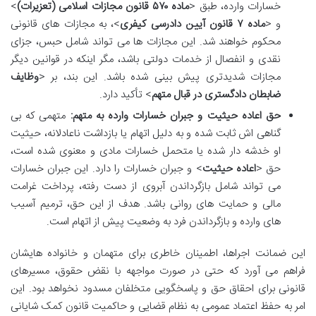
خسارات وارده، طبق <
ماده ۵۷۰ قانون مجازات اسلامی (تعزیرات)
>
و <
ماده ۷ قانون آیین دادرسی کیفری
>، به مجازات های قانونی
محکوم خواهند شد. این مجازات ها می تواند شامل حبس، جزای
نقدی و انفصال از خدمات دولتی باشد، مگر اینکه در قوانین دیگر
مجازات شدیدتری پیش بینی شده باشد. این بند، بر <
وظایف
ضابطان دادگستری در قبال متهم
> تأکید دارد.
حق اعاده حیثیت و جبران خسارات وارده به متهم:
متهمی که بی
گناهی اش ثابت شده و به دلیل اتهام یا بازداشت ناعادلانه، حیثیت
او خدشه دار شده یا متحمل خسارات مادی و معنوی شده است،
حق <
اعاده حیثیت
> و جبران خسارات را دارد. این جبران خسارات
می تواند شامل بازگرداندن آبروی از دست رفته، پرداخت غرامت
مالی و حمایت های روانی باشد. هدف از این حق، ترمیم آسیب
های وارده و بازگرداندن فرد به وضعیت پیش از اتهام است.
این ضمانت اجراها، اطمینان خاطری برای متهمان و خانواده هایشان
فراهم می آورد که حتی در صورت مواجهه با نقض حقوق، مسیرهای
قانونی برای احقاق حق و پاسخگویی متخلفان مسدود نخواهد بود. این
امر به حفظ اعتماد عمومی به نظام قضایی و حاکمیت قانون کمک شایانی