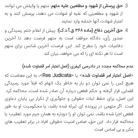
حق پرسش از شهود و مطلعین علیه متهم:
متهم یا وکیلش می توانند
از شهود و مطلعینی که علیه او شهادت می دهند، پرسش کنند و به
اعتبار شهادت آنها خدشه وارد نمایند.
حق آخرین دفاع (ماده ۳۶۸ ق.آ.د.ک):
پیش از اعلام ختم رسیدگی و
صدور رأی، دادگاه موظف است به متهم فرصت دهد تا آخرین
دفاعیات خود را مطرح کند. این فرصت، آخرین شانس برای متهم
است تا هر نکته ای را که می خواهد، بیان کند.
عدم محاکمه مجدد در دادرسی کیفری (اصل اعتبار امر قضاوت شده)
<
اصل اعتبار امر قضاوت شده
> یا <
Res Judicata
>، به این معناست که
هیچ کس را نمی توان دو بار به خاطر یک اتهام که قبلاً مورد رسیدگی
قضایی قرار گرفته و حکم قطعی درباره آن صادر شده است، محاکمه کرد.
این اصل، برای حفظ ثبات حقوقی و جلوگیری از تکرار بی پایان دعاوی
است. اگر متهمی در پرونده ای تبرئه شده باشد، یا محکومیت او به طور
قطعی اجرا شده باشد، نمی توان او را دوباره به همان جرم مورد تعقیب یا
محاکمه قرار داد. این حق، ضامن امنیت حقوقی افراد در برابر تعقیب های
مکرر و بی اساس است.