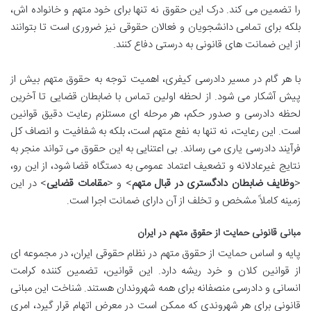
را تضمین می کند. درک این حقوق نه تنها برای خود متهم و خانواده اش،
بلکه برای تمامی دانشجویان و فعالان حقوقی نیز ضروری است تا بتوانند
از این ضمانت های قانونی به درستی دفاع کنند.
با هر گام در مسیر دادرسی کیفری، اهمیت توجه به حقوق متهم بیش از
پیش آشکار می شود. از لحظه اولین تماس با ضابطان قضایی تا آخرین
لحظه دادرسی و صدور حکم، هر مرحله ای مستلزم رعایت دقیق قوانین
است. این رعایت، نه تنها به نفع متهم است، بلکه به شفافیت و انصاف کل
فرآیند دادرسی یاری می رساند. بی اعتنایی به این حقوق می تواند منجر به
نتایج غیرعادلانه و تضعیف اعتماد عمومی به دستگاه قضا شود، از این رو،
<
وظایف ضابطان دادگستری در قبال متهم
> و <
مقامات قضایی
> در این
زمینه کاملاً مشخص و تخلف از آن دارای ضمانت اجرا است.
مبانی قانونی حمایت از حقوق متهم در ایران
پایه و اساس حمایت از حقوق متهم در نظام حقوقی ایران، در مجموعه ای
از قوانین کلان و خرد ریشه دارد. این قوانین، تضمین کننده کرامت
انسانی و دادرسی منصفانه برای همه شهروندان هستند. شناخت این مبانی
قانونی برای هر شهروندی که ممکن است در معرض اتهام قرار گیرد، امری