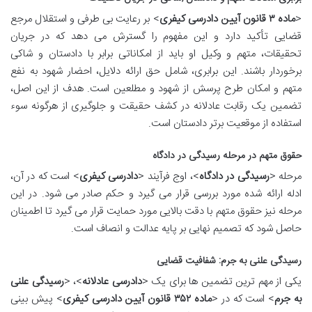
<
ماده ۳ قانون آیین دادرسی کیفری
> بر رعایت بی طرفی و استقلال مرجع
قضایی تأکید دارد و این مفهوم را گسترش می دهد که در جریان
تحقیقات، متهم و وکیل او باید از امکاناتی برابر با دادستان و شاکی
برخوردار باشند. این برابری، شامل حق ارائه دلایل، احضار شهود به نفع
متهم و امکان طرح پرسش از شهود و مطلعین است. هدف از این اصل،
تضمین یک رقابت عادلانه در کشف حقیقت و جلوگیری از هرگونه سوء
استفاده از موقعیت برتر دادستان است.
حقوق متهم در مرحله رسیدگی در دادگاه
مرحله <
رسیدگی در دادگاه
>، اوج فرآیند <
دادرسی کیفری
> است که در آن،
ادله ارائه شده مورد بررسی قرار می گیرد و حکم صادر می شود. در این
مرحله نیز حقوق متهم با دقت بالایی مورد حمایت قرار می گیرد تا اطمینان
حاصل شود که تصمیم نهایی بر پایه عدالت و انصاف است.
رسیدگی علنی به جرم: شفافیت قضایی
یکی از مهم ترین تضمین ها برای یک <
دادرسی عادلانه
>، <
رسیدگی علنی
به جرم
> است که در <
ماده ۳۵۲ قانون آیین دادرسی کیفری
> پیش بینی