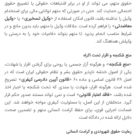
حقوق متهم، می تواند از او در برابر اشتباهات حقوقی یا تضییع حقوق
احتمالی حمایت کند. حتی در صورتی که متهم توانایی مالی برای استخدام
وکیل را نداشته باشد، قانون امکان استفاده از <
وکیل تسخیری
> یا <
وکیل
معاضدتی
> را فراهم کرده است. ملاقات وکیل با متهم، باید بدون مانع و در
شرایط مناسب انجام پذیرد تا متهم بتواند دفاعیات خود را به درستی با
وکیلش هماهنگ کند.
منع شکنجه و اقرار تحت اکراه
<
منع شکنجه
> و هرگونه آزار جسمی یا روحی برای گرفتن اقرار یا شهادت،
یکی از اصول خدشه ناپذیر حقوق بشر و نظام حقوقی ایران است که در
اصل ۳۸ قانون اساسی و ماده ۶۰ <
قانون آیین دادرسی کیفری
> تصریح
شده است. هرگونه اقرار، شهادت یا سندی که تحت شکنجه یا اجبار اخذ
شده باشد، <
فاقد اعتبار قانونی
> است و نمی تواند مستند صدور حکم قرار
گیرد. متخلفان از این اصل، با مسئولیت کیفری مواجه خواهند شد. این
ضمانت اجرایی قوی، برای حفظ کرامت انسانی متهم و تضمین صحت
دلایل ارائه شده در دادگاه است.
رعایت حقوق شهروندی و کرامت انسانی