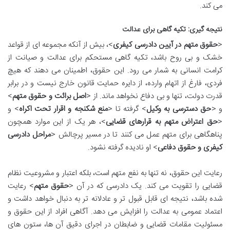
می کند.
نتیجه گیری: تکیه گاهی برای عدالت
<
حقوق متهم در آیین دادرسی کیفری
>، بیش از آنکه مجموعه ای از قواعد
خشک و بی روح باشد، تکیه گاهی مستحکم برای عدالت و صیانت از
کرامت انسانی به شمار می رود. این حقوق، اطمینان می دهند که هیچ
فردی، فارغ از اتهام وارده، از دایره حمایت قانون خارج نیست و در برابر
قدرت دولت، تنها و بی دفاع نخواهد ماند. از <
اصل برائت و حقوق متهم
>
و <
حق دسترسی به وکیل
> گرفته تا <
منع شکنجه و اقرار تحت اکراه
> و
<
حق اعتراض متهم به قرارهای قضایی
>، هر یک از این موارد همچون
پناهگاهی برای متهم عمل می کنند تا در مسیر پرچالش <
مراحل دادرسی
کیفری و حقوق دفاعی
> او نادیده گرفته نشود.
رعایت این حقوق، نه تنها به نفع متهم است، بلکه اعتبار و مشروعیت نظام
قضایی را تقویت می کند. یک دادرسی که در آن <
حقوق متهم
> رعایت
شده باشد، نتیجه ای قابل قبول تر و عادلانه تر به دنبال خواهد داشت و
اعتماد عمومی به عدالت را افزایش می دهد. آگاهی افراد از این حقوق و
مسئولیت مقامات قضایی و ضابطان در اجرای دقیق آن ها، ستون های