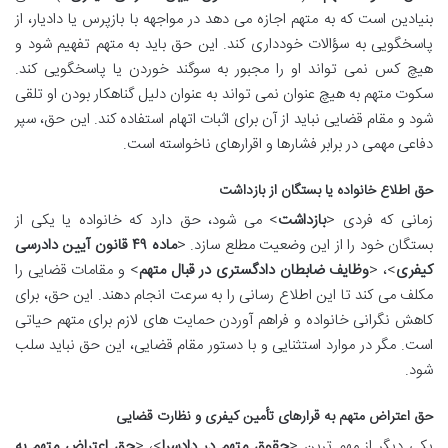
بنیادین است که به متهم اجازه می دهد در مواجهه با بازپرس یا دادیار، از
پاسخگویی به سؤالات خودداری کند. این حق باید به متهم تفهیم شود و
هیچ کس نمی تواند او را مجبور به سوگند خوردن یا پاسخگویی کند.
سکوت متهم به هیچ عنوان نمی تواند به عنوان دلیل گناهکار بودن او تلقی
شود و مقام قضایی نباید از آن برای اثبات اتهام استفاده کند. این حق، سپر
دفاعی مهمی در برابر فشارها و اقرارهای ناخواسته است.
حق اطلاع خانواده یا بستگان از بازداشت
زمانی که فردی <
بازداشت
> می شود، حق دارد که خانواده یا یکی از
بستگان خود را از این وضعیت مطلع سازد. <
ماده ۴۹ قانون آیین دادرسی
کیفری
>، <
وظایف ضابطان دادگستری در قبال متهم
> و مقامات قضایی را
مکلف می کند تا این اطلاع رسانی را به سرعت انجام دهند. این حق، برای
کاهش نگرانی خانواده و فراهم آوردن حمایت های لازم برای متهم حیاتی
است. مگر در موارد استثنایی و با دستور مقام قضایی، این حق نباید سلب
شود.
حق اعتراض متهم به قرارهای تأمین کیفری و نظارت قضایی
یکی دیگر از مهم ترین <
حقوق متهم در دادسرا
>، <
حق اعتراض متهم به