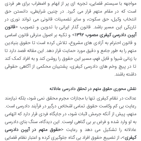
مواجهه با سیستم قضایی، تجربه ای پر از ابهام و اضطراب برای هر فردی
است که در مقام متهم قرار می گیرد. در چنین شرایطی، دانستن حق
انتخاب وکیل، حق سکوت، و سایر تضمینات قانونی می تواند نوری در
تاریکی این مسیر باشد. قانون گذار ایرانی با تدوین و تصویب <
قانون
آیین دادرسی کیفری مصوب ۱۳۹۲
> و تکیه بر اصول مترقی قانون اساسی
و قانون احترام به آزادی های مشروع، تلاش کرده است تا حقوق بنیادین
متهم را به طور جامع و دقیق مورد حمایت قرار دهد. این مقاله قصد دارد تا
با زبانی شیوا و قابل فهم، مسیر این حقوق را روشن کند و به افراد کمک کند
تا در پیچ وخم های دادرسی کیفری، پشتیبان محکمی از آگاهی حقوقی
داشته باشند.
نقش محوری حقوق متهم در تحقق دادرسی عادلانه
عدالت در نظام کیفری تنها با مجازات مجرم محقق نمی شود، بلکه نیازمند
رعایت بی کم وکاست حقوق تمامی اشخاص درگیر در فرآیند دادرسی است.
متهم، پیش از آنکه جرمش اثبات شود، در جایگاه فردی قرار دارد که اتهامی
به او وارد شده و فرض بر بی گناهی اوست. این دیدگاه، سنگ بنای دادرسی
عادلانه را تشکیل می دهد و رعایت <
حقوق متهم در آیین دادرسی
کیفری
>، از تضییع حقوق افراد بی گناه جلوگیری کرده و اعتبار نظام قضایی