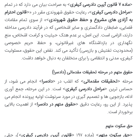
<
ماده ۷ قانون آیین دادرسی کیفری
> به صراحت بیان می دارد که در تمام
<
مراحل دادرسی کیفری
>، رعایت حقوق شهروندی مقرر در «<
قانون احترام
به آزادی های مشروع و حفظ حقوق شهروندی
>» از سوی تمام مقامات
قضایی، ضابطان دادگستری و سایر اشخاصی که در فرآیند دادرسی مداخله
دارند، الزامی است. این اصل، بر عدم هتک حیثیت و کرامت اشخاص، منع
نگهداری در بازداشتگاه های غیرقانونی، و حفظ حریم خصوصی
(محدودیت تفتیش و بازرسی) تأکید می کند. نقض این حقوق، مسئولیت
کیفری، مدنی و انتظامی را برای متخلفان به دنبال خواهد داشت.
حقوق متهم در مرحله تحقیقات مقدماتی (دادسرا)
مرحله <
تحقیقات مقدماتی
> که اغلب در <
دادسرا
> انجام می شود، از
حساس ترین <
مراحل دادرسی کیفری
> است. در این مرحله، جمع آوری
ادله، بازجویی ها و تصمیم گیری در مورد سرنوشت اولیه پرونده انجام می
پذیرد. از این رو، رعایت دقیق <
حقوق متهم در دادسرا
> از اهمیت بالایی
برخوردار است.
حق سکوت متهم
<
حق سکوت متهم
> (ماده ۱۹۷ <
قانون آیین دادرسی کیفری
>)، حقی