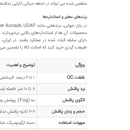
منقضی شده می تواند در لحظه حیاتی کارایی نداشته 
برندهای معتبر و استانداردها
محصولات آن ها از استانداردهای بالایی برخوردارند
دارای سابقه اثبات شده در عملکرد باشند. در ایران
طبیعت گردی خرید کنید که اصالت کالا را تضمین می ک
ویژگی
توضیح و اهمیت
غلظت OC
۱ تا ۲ درصد: اثربخشی قوی بر حیوانات بزرگ، اهمیت بالا در دفع حمله
برد پاشش
۸ تا ۱۰ متر: فاصله ایمن برای پاشش، کاهش خطر نزدیک شدن خرس
الگوی پاشش
مه (Fog): پوشش وسیع، سهولت هدف گیری در حرکت
حجم و زمان پاشش
۷-۸ ثانیه پاشش مداوم: امکان چندین پاشش، اطمینان از دفع
سهولت استفاده
دسته ارگونومیک، ضا