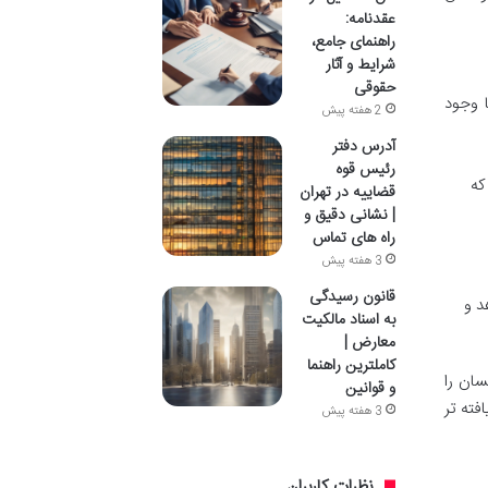
عقدنامه:
راهنمای جامع،
شرایط و آثار
حقوقی
 وجود
2 هفته پیش
آدرس دفتر
رئیس قوه
صد، در حالی که
قضاییه در تهران
| نشانی دقیق و
راه های تماس
3 هفته پیش
قانون رسیدگی
 دهد و
به اسناد مالکیت
معارض |
کاملترین راهنما
سان را
و قوانین
فته تر
3 هفته پیش
نظرات کاربران