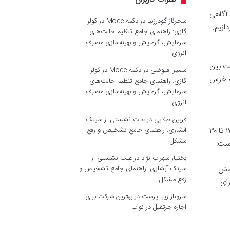
 آگاهی
سحرناز گودرزنیا
در
دکمه Mode در کولر
ازیم.
گازی: راهنمای جامع تنظیم حالت‌های
سرمایش، گرمایش و بهینه‌سازی مصرف
انرژی
 غلظت بین
سمیرا فیوضی
در
دکمه Mode در کولر
ه با یک خرس
گازی: راهنمای جامع تنظیم حالت‌های
سرمایش، گرمایش و بهینه‌سازی مصرف
انرژی
فربین طلایی
در
علت نشستی از سینک
آبشاری: راهنمای جامع تشخیص و رفع
توانایی پاشش اسپری از فاصله ایمن، فاکتور بسیار مهمی است. یک اسپری فلفل خرس باید حداقل بردی معادل ۸ تا ۱۰ متر (حدود ۲۵ تا ۳۰
مشکل
است:
بختیار سهراب نژاد
در
علت نشستی از
سینک آبشاری: راهنمای جامع تشخیص و
اشش
رفع مشکل
ای
سروناز زیبا پرست
در
بهترین شرکت برای
اجاره جرثقیل در نواب