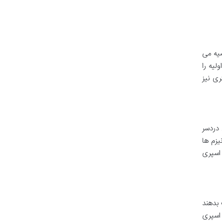
یه می
 اولیه را
ری نیز
 دردسر
زم ها
 اسپری
بدهند
 اسپری