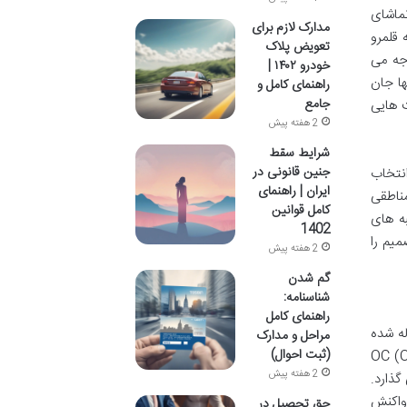
تماشای
مدارک لازم برای
 قلمرو
تعویض پلاک
جه می
خودرو ۱۴۰۲ |
ها جان
راهنمای کامل و
جامع
ت هایی
2 هفته پیش
شرایط سقط
جنین قانونی در
نتخاب
ایران | راهنمای
ناطقی
کامل قوانین
ه های
1402
میم را
2 هفته پیش
گم شدن
شناسنامه:
راهنمای کامل
ه شده
مراحل و مدارک
(ثبت احوال)
ار OC (Oleoresin Capsicum)
2 هفته پیش
گذارد.
واکنش
حق تحصیل در