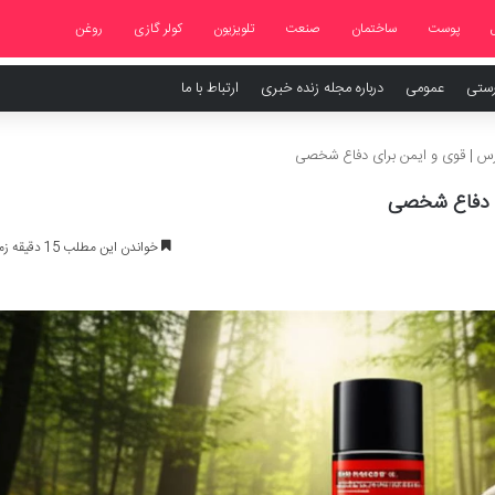
پوست
ساختمان
صنعت
تلویزیون
کولر گازی
روغن
رستی
عمومی
درباره مجله زنده خبری
ارتباط با ما
س | قوی و ایمن برای دفاع شخصی
ی دفاع شخصی
خواندن این مطلب 15 دقیقه زمان میبرد