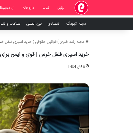
وکیل
کتاب
داروخانه
ارز دیجیتال
مجله لایومگ
اقتصادی
بین المللی
سلامت و تند
مجله زنده خبری
)
قوانین حقوقی
)
خرید اسپری فلفل خر
خرید اسپری فلفل خرس | قوی و ایمن برا
8 آبان 1404