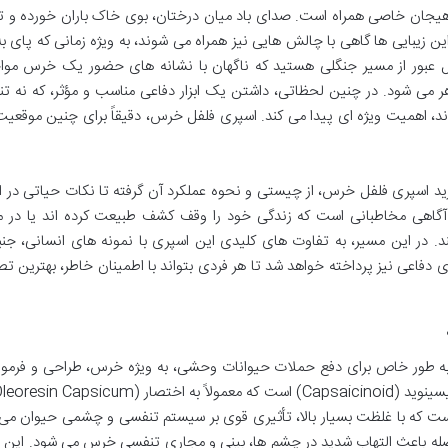
و هیجان خاصی همراه است. صدای باد میان درختان، بوی خاک باران خورده و 
ن زیبایی ها گاهی با چالش هایی نیز همراه می شوند، به ویژه زمانی که پای به
ل عبور از مسیر جنگلی هستید که ناگهان با نشانه های حضور یک خرس موا
هر می شود. در چنین لحظاتی، داشتن یک ابزار دفاعی مناسب و مؤثر، که نه تن
ند، اهمیت ویژه ای پیدا می کند. اسپری فلفل خرس، دقیقاً برای چنین موقعی
د اسپری فلفل خرس، از چیستی و نحوه عملکرد آن گرفته تا نکات حیاتی در ا
آگاهی مخاطبانی است که زندگی خود را وقف کشف طبیعت کرده اند یا در م
در این مسیر، به تفاوت های کلیدی این اسپری با نمونه های انسانی، جنب
ای دفاعی نیز پرداخته خواهد شد تا هر فردی بتواند با اطمینان خاطر، بهترین تص
به طور خاص برای دفع حملات حیوانات وحشی، به ویژه خرس، طراحی و فرمول
است. قلب تپنده این اسپری ها، ترکیبات فعال کپسایسینوید (Capsaicinoid) است که معمولاً به اختص
است که با غلظت بسیار بالا، تأثیری قوی بر سیستم تنفسی و چشمی حیوان می 
له باعث التهاب شدید در چشم ها، بینی و مجاری تنفسی خرس می شود. این 