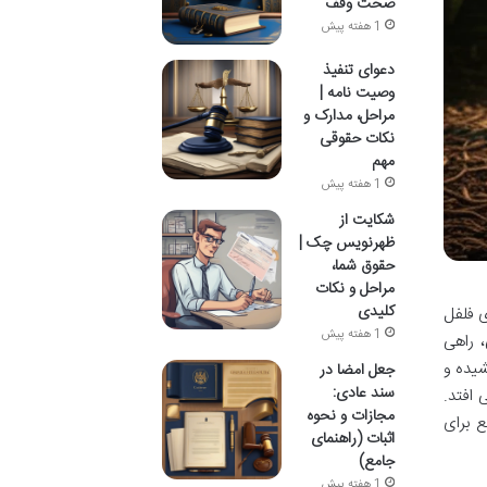
صحت وقف
1 هفته پیش
دعوای تنفیذ
وصیت نامه |
مراحل، مدارک و
نکات حقوقی
مهم
1 هفته پیش
شکایت از
ظهرنویس چک |
حقوق شما،
مراحل و نکات
کلیدی
ی فلفل
1 هفته پیش
 راهی
شیده و
جعل امضا در
سند عادی:
افتد.
مجازات و نحوه
 برای
اثبات (راهنمای
جامع)
1 هفته پیش