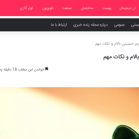
ارز دیجیتال
پوست
ساختمان
صنعت
تلویزیون
کولر گازی
رستی
عمومی
درباره مجله زنده خبری
ارتباط با ما
یم حسینی بالام و نکات مهم
الام و نکات مهم
خواندن این مطلب 18 دقیقه زمان میبرد