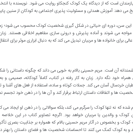
مندان است که از دیدگاه یک کودک کنجکاو روایت می شود. نویسنده با انتخا
سخ می دهد: آموزش همدلی و مسئولیت پذیری اجتماعی به کودکان از سنین پای
این کتاب، کودکان 5 تا 9 سال است. این سن، دوره ای حیاتی در شکل گیری شخصیت کودک محسوب می شود؛ 
 مواجه می شوند و آماده پذیرش و درونی سازی مفاهیم اخلاقی هستند. زبان
لی برای خانواده ها و مربیان تبدیل می کند که به دنبال ابزاری موثر برای انتقا
شمندانه آن است. مریم حسینی بالام به خوبی می داند که چگونه داستانی را ش
ن همراه خود نگه دارد. زبان به کار رفته در کتاب، کاملاً کودکانه، صمیمی و به 
بان خردسال آسان می کند. جملات کوتاه و ساده، استفاده از فعل های آشنا و
یت ها و اتفاقات داستان ارتباط برقرار کند و آن ها را در ذهن خود تجسم نم
شده که نه تنها کودک را سرگرم می کند، بلکه سوالاتی را در ذهن او ایجاد می کن
کودک و والدین یا مربیان خواهد بود. اگرچه تصاویر کتاب در این خلاصه ب
 کودک و بخصوص در آثار مریم حسینی بالام که همواره بر جذابیت بصری تأکید
د و به کودک کمک می کنند تا احساسات شخصیت ها و فضای داستان را بهتر در