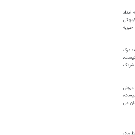
 امداد
 کوچکی
 خیریه
به درک
 نیست،
و شریک
درونی
 نیست،
ان می
ط مادر