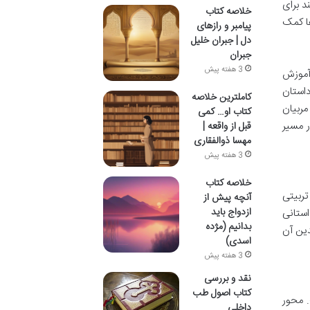
د برای
خلاصه کتاب
ها کمک
پیامبر و رازهای
دل | جبران خلیل
جبران
3 هفته پیش
 آموزش
داستان
کاملترین خلاصه
مربیان
کتاب او… کمی
ر مسیر
قبل از واقعه |
مهسا ذوالفقاری
3 هفته پیش
خلاصه کتاب
تربیتی
آنچه پیش از
ازدواج باید
استانی
بدانیم (مژده
دین آن
اسدی)
3 هفته پیش
نقد و بررسی
کتاب اصول طب
. محور
داخلی