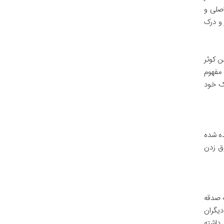
اصلی و
و درک
ن کوثر
 مفهوم
چک خود
ده شده
رق زدن
ه صدقه
دیگران
 داشته