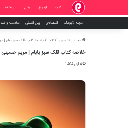
کتاب
ازدواج
وکیل
داروخانه
مجله لایومگ
اقتصادی
بین المللی
سلامت و تند
مجله زنده خبری
)
کتاب
)
خلاصه کتاب قلک سبز بابام | مر
خلاصه کتاب قلک سبز بابام | مریم حسینی ب
4 آبان 1404