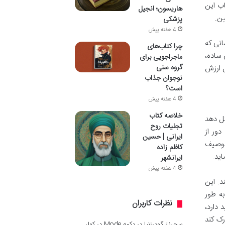
ب این
هاریسون؛ انجیل
ین.
پزشکی
4 هفته پیش
زمانی که
چرا کتاب‌های
 ساده،
ماجراجویی برای
گروه سنی
ل ارزش
نوجوان جذاب
است؟
4 هفته پیش
خلاصه کتاب
کل دهد
تجلیات روح
دور از
ایرانی | حسین
 توصیف
کاظم زاده
اید.
ایرانشهر
4 هفته پیش
د. این
ه طور
نظرات کاربران
 دارد،
ک کند
سحرناز گودرزنیا
در
دکمه Mode در کولر