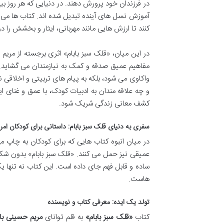
در فرزندان خود پرورش دهند. در دنیایی که هر روز بیشت
آموزش نسل های آینده تبدیل شده اند. کتاب ها می تو
کنند تا ارزش هایی مانند مهربانی، ایثار و بخشش را د
در این میان، «قلک سبز بابام» اثری برجسته از مری
مفاهیم عمیق صدقه و کمک به نیازمندان می گشاید. 
واکاوی می شود، بلکه به پیام های تربیتی و اخلاقی 
و چه علاقه مندان به ادبیات کودک، با عمق و غنای ا
کشف معانی زندگی شریک شود.
سفری به دنیای
قلک سبز بابام
: داستانی برای کودکان امر
در میان انبوه کتاب هایی که برای کودکان به چاپ می 
عمیقی نیز حمل می کنند. «قلک سبز بابام» بدون شک 
ساده و قابل فهم جای داده است. این کتاب نه تنها
هاست.
تولد یک ایده: معرفی کتاب و نویسنده
کتاب
«قلک سبز بابام»
به قلم توانای
مریم حسینی بال