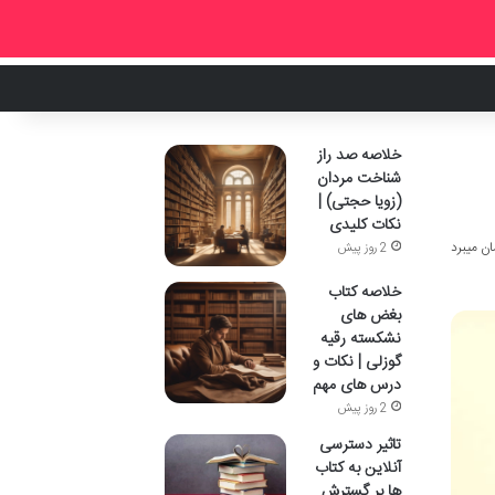
خلاصه صد راز
شناخت مردان
(زویا حجتی) |
نکات کلیدی
2 روز پیش
خلاصه کتاب
بغض های
نشکسته رقیه
گوزلی | نکات و
درس های مهم
2 روز پیش
تاثیر دسترسی
آنلاین به کتاب
ها بر گسترش