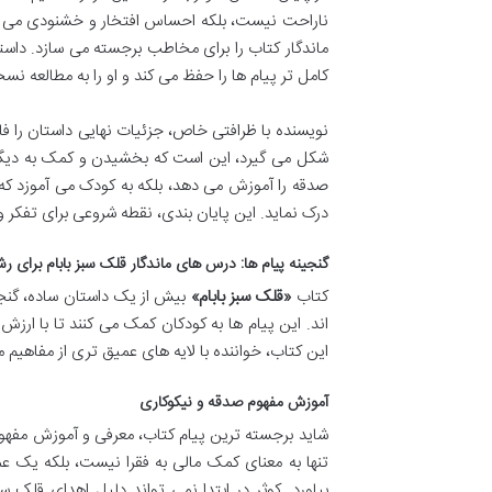
ناراحت نیست، بلکه احساس افتخار و خشنودی می کند
ماندگار کتاب را برای مخاطب برجسته می سازد. دا
کامل تر پیام ها را حفظ می کند و او را به مطالعه ن
نویسنده با ظرافتی خاص، جزئیات نهایی داستان را ف
شکل می گیرد، این است که بخشیدن و کمک به دیگران،
صدقه را آموزش می دهد، بلکه به کودک می آموزد که
درک نماید. این پایان بندی، نقطه شروعی برای تفکر و
گنجینه پیام ها: درس های ماندگار
قلک سبز بابام
برای رش
کتاب
«قلک سبز بابام»
بیش از یک داستان ساده، گنجین
اند. این پیام ها به کودکان کمک می کنند تا با ارزش 
این کتاب، خواننده با لایه های عمیق تری از مفاهیم
آموزش مفهوم صدقه و نیکوکاری
شاید برجسته ترین پیام کتاب، معرفی و آموزش مفهو
تنها به معنای کمک مالی به فقرا نیست، بلکه یک عم
بیاورد. کوثر در ابتدا نمی تواند دلیل اهدای قلک