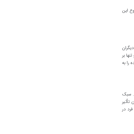
وع این
دیگران
نها بر
را به
ردازد. سبک
 تأثیر
رد در