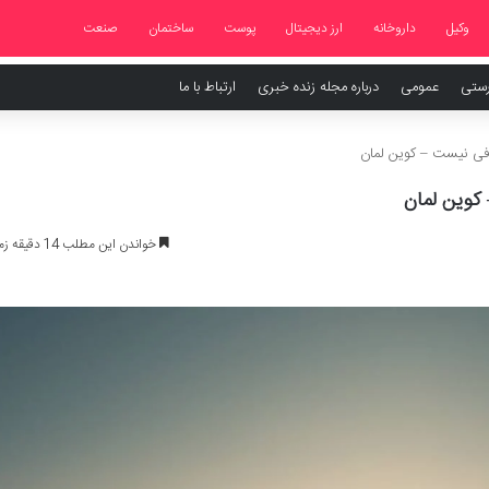
وکیل
داروخانه
ارز دیجیتال
پوست
ساختمان
صنعت
رستی
عمومی
درباره مجله زنده خبری
ارتباط با ما
افی نیست – کوین لمان
کوین لمان
خواندن این مطلب 14 دقیقه زمان میبرد