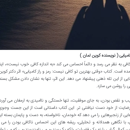
میابی ( نویسنده کوین لمان )
فی به نظر می رسد و دائماً احساس می کند «به اندازه کافی خوب نیست»، ا
آمده است. کتاب «وقتی بهترین تو کافی نیست: رمز و راز کامیابی» اثر دکتر کوین
هایی از این تله ذهنی پیشنهاد می دهد. این اثر، تنها به نشان دادن مشکل بسن
ی را روشن می سازد.
عیب و نقص بودن، به جای موفقیت، تنها خستگی و ناامیدی به ارمغان می آورد
رضایت از خود دست نیافتنی تر. این کتاب داستانی است از این جست وجوی 
ایی از زنجیرهایی را می دهد که خودمان، ناخواسته، به دست و پایمان بسته ایم
 با نگاهی همدلانه و تحلیلی، ریشه های این احساس ناکافی بودن را می ک
 این کمال گرایی را نه یک فضیلت، بلکه یک سندرم می نامد؛ سندرمی که می توان