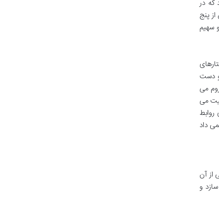
 که در
از پنج
و سهیم
ارهای
او دست
روم می
میت می
 روابط
می داد
 از آن
سازد و