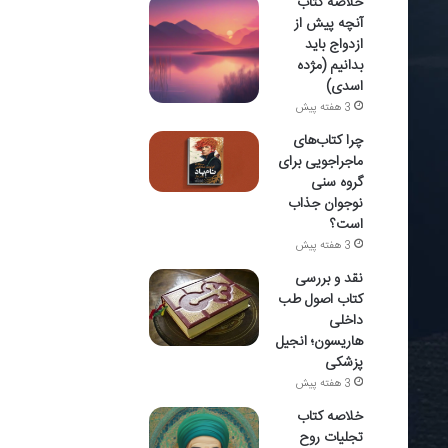
خلاصه کتاب
آنچه پیش از
ازدواج باید
بدانیم (مژده
اسدی)
3 هفته پیش
چرا کتاب‌های
ماجراجویی برای
گروه سنی
نوجوان جذاب
است؟
3 هفته پیش
نقد و بررسی
کتاب اصول طب
داخلی
هاریسون؛ انجیل
پزشکی
3 هفته پیش
خلاصه کتاب
تجلیات روح