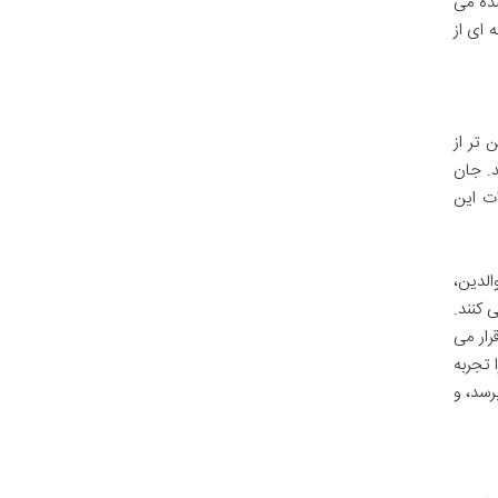
نده می
 ای از
تر از
د. جان
ت این
الدین،
 کنند.
رار می
 تجربه
رسد، و