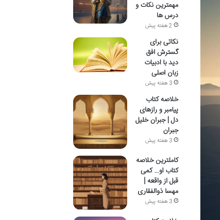
مهمترین نکات و
درس ها
2 هفته پیش
نکاتی برای
گسترش افق
دید با ادبیات
زبان اصلی
3 هفته پیش
خلاصه کتاب
پیامبر و رازهای
دل | جبران خلیل
جبران
3 هفته پیش
کاملترین خلاصه
کتاب او… کمی
قبل از واقعه |
مهسا ذوالفقاری
3 هفته پیش