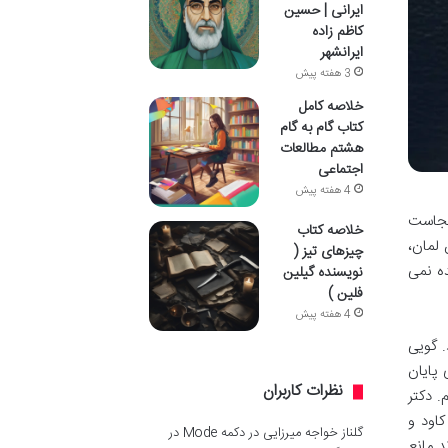
ایرانی | حسین
کاظم زاده
ایرانشهر
3 هفته پیش
خلاصه کامل
کتاب گام به گام
هشتم مطالعات
اجتماعی
4 هفته پیش
ینجاست
خلاصه کتاب
 لمان،
چیزهای تیز (
ده نمی
نویسنده گیلین
فلین )
4 هفته پیش
. گویی
پایان
نظرات کاربران
. دکتر
اود و
گلناز خواجه میرزایی
در
دکمه Mode در
د مانع