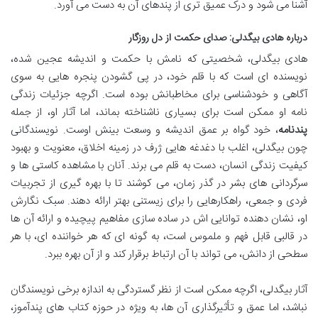
آشنا می شود و درک عمیق تری از پندهای آن به دست می آورد.
درباره هادی بیگدلی: صدای حکمت از دل روزگار
هادی بیگدلی، شخصیتی که نامش با حکمت و اندیشه عجین شده،
نویسنده ای است که با قلم خود، در پی گشودن پنجره هایی به سوی
آگاهی و خودشناسی برای مخاطبانش بوده است. اگرچه جزئیات زندگی
نامه او ممکن است برای بسیاری ناشناخته بماند، اما آثار او، از جمله
پندنامه
، خود گواه بر عمق اندیشه و وسعت بینش اوست. نویسندگانی
چون بیگدلی، اغلب با دغدغه هایی ژرف در زمینه اخلاق، معنویت و بهبود
کیفیت زندگی انسان، دست به قلم می برند. آنان با مشاهده کاستی ها و
سرگردانی های بشر در گذر زمان، می کوشند تا با بهره گیری از تجربیات
فردی و جمعی، راهکارهایی را برای زیستنی بهتر ارائه دهند. سبک نگارش
او، نشان دهنده توانایی اش در ساده سازی مفاهیم پیچیده و ارائه آن ها
در قالبی قابل فهم و ملموس است، به گونه ای که هر خواننده ای، با هر
سطحی از دانش، می تواند با آن ارتباط برقرار کند و از آن بهره ببرد.
آثار بیگدلی، اگرچه ممکن است از نظر گستردگی به اندازه برخی نویسندگان
نباشد، اما عمق و تأثیرگذاری آن ها، به ویژه در حوزه کتاب های پندآموز،