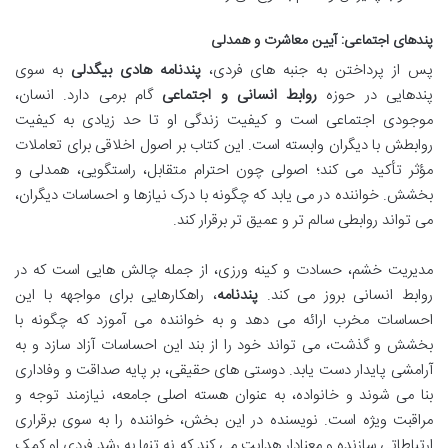
پندهای اجتماعی: آیین معاشرت و همدلی
پس از پرداختن به جنبه های فردی،
پندنامه هادی بیگدلی
به سوی
پندهایی در حوزه
روابط انسانی و اجتماعی
گام برمی دارد. انسان،
موجودی اجتماعی است و کیفیت زندگی او تا حد زیادی به کیفیت
روابطش با دیگران وابسته است. این کتاب بر اصول اخلاقی برای تعاملات
مؤثر تأکید می کند؛ اصولی چون احترام متقابل، راستگویی، همدلی و
بخشش. خواننده در می یابد که چگونه با درک نیازها و احساسات دیگران،
می تواند روابطی سالم تر و عمیق تر برقرار کند.
مدیریت خشم، حسادت و کینه ورزی، از جمله چالش هایی است که در
روابط انسانی بروز می کند.
پندنامه
، راهکارهایی برای مواجهه با این
احساسات مخرب ارائه می دهد و به خواننده می آموزد که چگونه با
بخشش و گذشت، می تواند خود را از بند این احساسات آزاد سازد و به
آرامشی پایدار دست یابد. دوستی های حقیقی، بر پایه صداقت و وفاداری
بنا می شوند و خانواده، به عنوان هسته اصلی جامعه، نیازمند توجه و
مراقبت ویژه است. نویسنده در این بخش، خواننده را به سوی برقراری
ارتباطاتی سازنده و معنادار هدایت می کند که نه تنها به رشد فردی او کمک