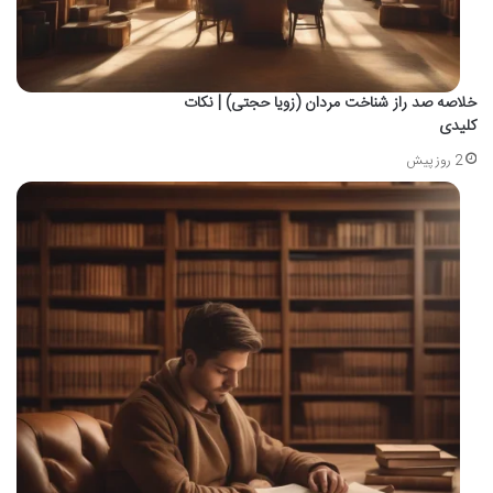
خلاصه صد راز شناخت مردان (زویا حجتی) | نکات
کلیدی
2 روز پیش