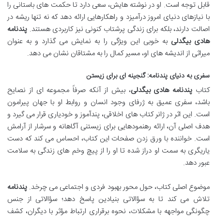
قابل توجه است. او در نوشته هایش، سعی دارد تا حکمت های باستانی را
با نیازهای دنیای امروز درآمیزد و راهکارهایی ارائه دهد که نه تنها ریشه در
اصالت دارند، بلکه برای زندگی پرشتاب کنونی نیز کاربردی هستند.
پندنامه
هادی بیگدلی
به خوبی این ویژگی را به نمایش می گذارد و به عنوان
میراثی از اندیشه های او، مسیر کمال را به مشتاقان نشان می دهد.
سفری به دنیای پندنامه: گنجینه ای برای زیستن
کتاب
پندنامه هادی بیگدلی
، بیش از آنکه صرفاً مجموعه ای از نصایح
باشد، سفری عمیق به ژرفای وجود انسان و روابط او با جهان پیرامون
است. این اثر در ژانر کتاب های اخلاقی، پندآموز و خودیاری قرار می گیرد و
هدف اصلی آن، ارائه رهنمودهایی برای زیستنی آگاهانه و سرشار از آرامش
است. خواننده با ورق زدن صفحات این کتاب، احساس می کند که دست
یاریگری به سمت او دراز شده تا او را از پیچ وخم های زندگی به سلامت
عبور دهد.
موضوع اصلی کتاب، حول محور بهبود فردی و اجتماعی می چرخد.
پندنامه
تلاش می کند تا به سؤالاتی بنیادین پاسخ دهد؛ سؤالاتی از جنس
چگونگی مواجهه با مشکلات، نحوه برقراری ارتباط مؤثر با دیگران، کشف