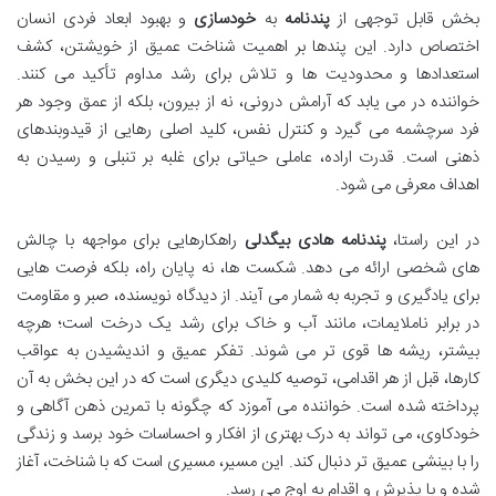
بخش قابل توجهی از
پندنامه
به
خودسازی
و بهبود ابعاد فردی انسان
اختصاص دارد. این پندها بر اهمیت شناخت عمیق از خویشتن، کشف
استعدادها و محدودیت ها و تلاش برای رشد مداوم تأکید می کنند.
خواننده در می یابد که آرامش درونی، نه از بیرون، بلکه از عمق وجود هر
فرد سرچشمه می گیرد و کنترل نفس، کلید اصلی رهایی از قیدوبندهای
ذهنی است. قدرت اراده، عاملی حیاتی برای غلبه بر تنبلی و رسیدن به
اهداف معرفی می شود.
در این راستا،
پندنامه هادی بیگدلی
راهکارهایی برای مواجهه با چالش
های شخصی ارائه می دهد. شکست ها، نه پایان راه، بلکه فرصت هایی
برای یادگیری و تجربه به شمار می آیند. از دیدگاه نویسنده، صبر و مقاومت
در برابر ناملایمات، مانند آب و خاک برای رشد یک درخت است؛ هرچه
بیشتر، ریشه ها قوی تر می شوند. تفکر عمیق و اندیشیدن به عواقب
کارها، قبل از هر اقدامی، توصیه کلیدی دیگری است که در این بخش به آن
پرداخته شده است. خواننده می آموزد که چگونه با تمرین ذهن آگاهی و
خودکاوی، می تواند به درک بهتری از افکار و احساسات خود برسد و زندگی
را با بینشی عمیق تر دنبال کند. این مسیر، مسیری است که با شناخت، آغاز
شده و با پذیرش و اقدام به اوج می رسد.