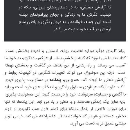
یکی از پندهای عمیق کتاب، بر این حقیقت تاکید دارد
که آرامش حقیقی، نه در دستاوردهای بیرونی، بلکه در
کیفیت نگرش ما به زندگی و جهان پیرامونمان نهفته
است. این جمله، خواننده را به درونی نگری و یافتن منبع
آرامش در قلب خود دعوت می کند.
پیام کلیدی دیگر، درباره اهمیت روابط انسانی و قدرت بخشش است.
کتاب به ما می آموزد که کینه و خشم، بیش از هر کس دیگری، به خود ما
آسیب می رساند و راه رهایی از این بندها، در گذشت و بخشش نهفته
است. درک این موضوع، می تواند تغییرات شگرفی در کیفیت روابط و
آرامش ذهنی ما ایجاد کند. همچنین،
پندنامه
بر مسئولیت پذیری فردی
تاکید دارد؛ اینکه هر فردی مسئول زندگی و انتخاب های خود است و باید
با آگاهی و جسارت، سرنوشت خود را در دست گیرد. این مسئولیت پذیری،
پایه های یک زندگی هدفمند و با معنی را بنا می نهد. این پندها، نه تنها
برای دوران خاصی از زندگی، بلکه برای تمام طول عمر، کاربردی و الهام
بخش هستند و هر بار که خواننده به آن ها مراجعه می کند، درسی نو و
بینشی عمیق تر به دست می آورد.