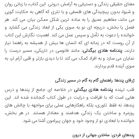
معنای حقیقی زندگی و دستیابی به آرامش درونی. این کتاب، با زبانی روان
و شیوا، بدون پیچیدگی های فلسفی و با نثری که گاهی به حکایت گویی
می ماند، مفاهیم عمیق را به ساده ترین شکل ممکن بیان می کند. هر
فصل یا بخش، دریچه ای نو به سوی یکی از ابعاد زندگی می گشاید و
خواننده را دعوت به تأمل و سپس عمل می کند. اهمیت نگارش این کتاب
از آن روست که در زمانه ای که انسان ها بیش از همیشه به راهنما نیاز
دارند،
پندنامه هادی بیگدلی
، مانند فانوسی در تاریکی، مسیر درست را
نمایان می سازد و به افراد کمک می کند تا با دیدی بازتر و قلبی آرام تر، به
سوی آینده قدم بردارند.
ژرفای پندها: راهنمای گام به گام در مسیر زندگی
قلب تپنده
پندنامه هادی بیگدلی
در خلاصه ای جامع از پندها و درس
هایی است که با ظرافت و درایت در طول کتاب گنجانده شده اند. این
پندها، نه فقط تئوری، بلکه راهکارهایی عملی برای مواجهه با چالش های
روزمره و ساختن یک زندگی هدفمند و معنادار هستند. در هر بخش،
خواننده با ابعادی نو از وجود خود و جهان پیرامون آشنا می شود.
پندهای فردی: ساختن جهانی از درون