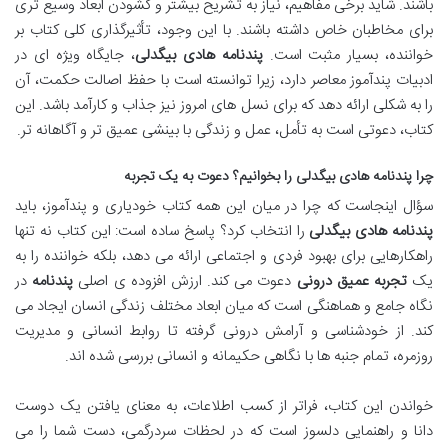
باشند. شاید برخی مفاهیم، نیاز به تشریح بیشتر و گشودن ابعاد وسیع تری
برای مخاطبان خاص داشته باشند. با این وجود، تأثیرگذاری کلی کتاب بر
خواننده، بسیار مثبت است.
پندنامه هادی بیگدلی
، جایگاه ویژه ای در
ادبیات پندآموز معاصر دارد، زیرا توانسته است با حفظ اصالت حکمت، آن
را به شکلی ارائه دهد که برای نسل های امروز نیز جذاب و کارآمد باشد. این
کتاب، دعوتی است به تأمل، عمل و زندگی با بینشی عمیق تر و آگاهانه تر.
چرا پندنامه هادی بیگدلی را بخوانیم؟ دعوت به یک تجربه
سؤال اینجاست که چرا در میان این همه کتاب خودیاری و پندآموز، باید
پندنامه هادی بیگدلی
را انتخاب کرد؟ پاسخ ساده است: این کتاب نه تنها
راهکارهایی برای بهبود فردی و اجتماعی ارائه می دهد، بلکه خواننده را به
یک
تجربه عمیق درونی
دعوت می کند. ارزش افزوده ی اصلی
پندنامه
در
نگاه جامع و هماهنگی است که میان ابعاد مختلف زندگی انسان ایجاد می
کند. از خودشناسی و آرامش درونی گرفته تا روابط انسانی و مدیریت
روزمره، تمام جنبه ها با نگاهی حکیمانه و انسانی بررسی شده اند.
خواندن این کتاب، فراتر از کسب اطلاعات، به معنای یافتن یک دوست
دانا و راهنمایی دلسوز است که در لحظات سردرگمی، دست شما را می