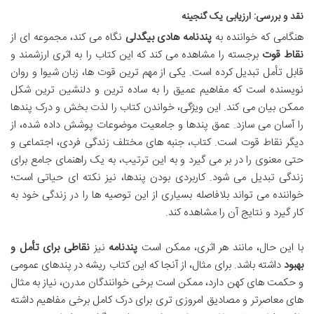
نقد و بررسی: ارزیابی یک گنجینه
هنگامی که خواننده به
پندنامه هادی بیگدلی
نگاه می کند، مجموعه ای از
نقاط قوت
برجسته را مشاهده می کند که این کتاب را به اثری ارزشمند و
قابل تأمل تبدیل کرده است. یکی از مهم ترین قوت ها، زبان شیوا و روان
نویسنده است که مفاهیم عمیق را به ساده ترین و دلنشین ترین شکل
ممکن بیان می کند. این ویژگی، خواندن کتاب را لذت بخش و درک پندها
را آسان می سازد. عمق پندها و جامعیت موضوعات پوشش داده شده، از
دیگر نقاط قوت است. کتاب، جنبه های مختلف زندگی فردی، اجتماعی و
حتی معنوی را در بر می گیرد و به این ترتیب، به یک راهنمای جامع برای
زندگی تبدیل می شود. کاربردی بودن پندها، نیز نکته ای حیاتی است؛
خواننده می تواند بلافاصله بسیاری از این توصیه ها را در زندگی خود به
کار گیرد و نتایج آن را مشاهده کند.
با این حال، مانند هر اثری، ممکن است
پندنامه
نیز
نقاطی برای تأمل و
بهبود
داشته باشد. برای مثال، از آنجا که این کتاب ریشه در پندهای عمومی
و حکمت های کهن دارد، ممکن است برخی خوانندگان مدرن، نیاز به مثال
های معاصرتر و مصادیق امروزی تری برای درک کامل برخی مفاهیم داشته