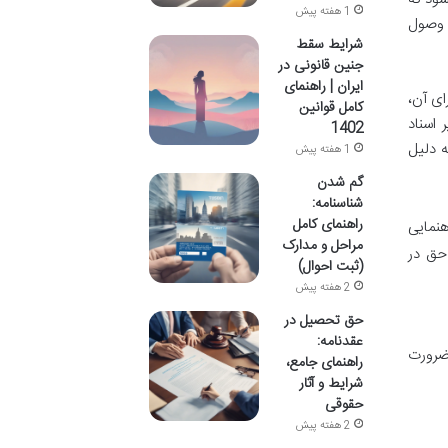
1 هفته پیش
ی وصول
شرایط سقط
جنین قانونی در
ایران | راهنمای
ای آن،
کامل قوانین
 اسناد
1402
 دلیل
1 هفته پیش
گم شدن
شناسنامه:
راهنمای کامل
هنمایی
مراحل و مدارک
 حق در
(ثبت احوال)
2 هفته پیش
حق تحصیل در
عقدنامه:
 ضرورت
راهنمای جامع،
شرایط و آثار
حقوقی
2 هفته پیش