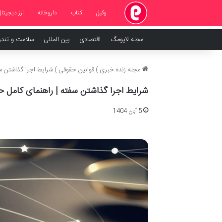
وکیل
کتاب
داروخانه
ارز دیجیتال
مجله لایومگ
اقتصادی
بین المللی
سلامت و تند
مجله زنده خبری
)
قوانین حقوقی
)
شرایط اجرا گذاشتن س
شرایط اجرا گذاشتن سفته | راهنمای کامل 
5 آبان 1404