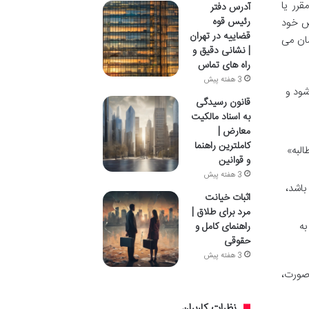
رر یا
آدرس دفتر
رئیس قوه
اص خود
قضاییه در تهران
شان می
| نشانی دقیق و
راه های تماس
3 هفته پیش
شود و
قانون رسیدگی
به اسناد مالکیت
معارض |
کاملترین راهنما
لبه»
و قوانین
3 هفته پیش
باشد،
اثبات خیانت
مرد برای طلاق |
به
راهنمای کامل و
حقوقی
3 هفته پیش
 صورت،
نظرات کاربران