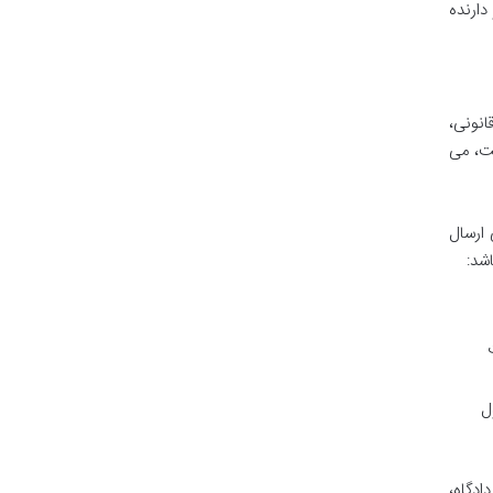
ارنده
انونی،
یت، می
 ارسال
شد:
ل
ادگاه،