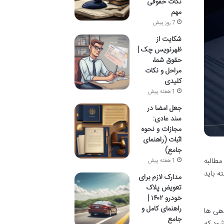
نکات حقوقی
مهم
7 روز پیش
شکایت از
ظهرنویس چک |
حقوق شما،
مراحل و نکات
کلیدی
1 هفته پیش
جعل امضا در
سند عادی:
مجازات و نحوه
اثبات (راهنمای
جامع)
طالبه
1 هفته پیش
ه باید
مدارک لازم برای
تعویض پلاک
خودرو ۱۴۰۲ |
راهنمای کامل و
دهی ها
جامع
شود که