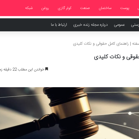
پوست
ساختمان
صنعت
کولر گازی
روغن
شبکه
رستی
عمومی
درباره مجله زنده خبری
ارتباط با ما
فته | راهنمای کامل حقوقی و نکات کلیدی
حقوقی و نکات کلیدی
خواندن این مطلب 22 دقیقه زمان میبرد