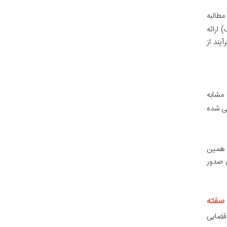
مطالبه
 ارائه
یند از
مشابه
می شده
 همین
ی صدور
سفته
 قضایی