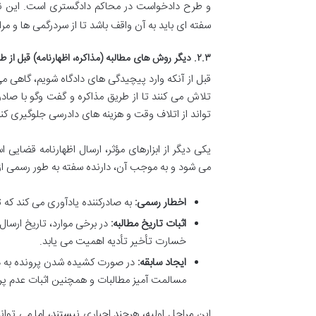
و طرح دادخواست در محاکم دادگستری است. این نک
سفته ای باید به آن واقف باشد تا از سردرگمی ها و م
۲.۳. دیگر روش های مطالبه (مذاکره، اظهارنامه) قبل از طرح دعوی
قبل از آنکه وارد پیچیدگی های دادگاه شویم، گاهی می
تلاش می کنند تا از طریق مذاکره و گفت وگو با صا
تواند از اتلاف وقت و هزینه های دادرسی جلوگیری کند
یکی دیگر از ابزارهای مؤثر، ارسال اظهارنامه قضای
می شود و به موجب آن، دارنده سفته به طور رسمی از ص
اخطار رسمی:
به صادرکننده یادآوری می کند که ت
اثبات تاریخ مطالبه:
در برخی موارد، تاریخ ارسال
خسارت تأخیر تأدیه اهمیت می یابد.
ایجاد سابقه:
در صورت کشیده شدن پرونده به دادگ
مسالمت آمیز مطالبات و همچنین اثبات عدم پردا
این مراحل اولیه، هرچند اجباری نیستند، اما می توانند