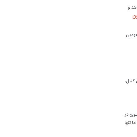
هد و
ن
عهدین
کامل،
عوی در
ا تنها