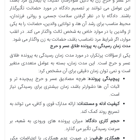
اگر عسر و حرج زن به دلیل سوءرفتار، اعتیاد، یا بیماری مرد باشد،
این عوامل می توانند بر تصمیم دادگاه در مورد حضانت تأثیرگذار
باشند. دادگاه با در نظر گرفتن سلامت جسمی و روانی فرزندان،
محیط مناسب برای رشد آن ها، و توانایی والدین، حضانت را به یکی
از والدین یا در موارد خاص به شخص ثالث واگذار می کند. در اغلب
موارد، اگر شرایط مرد نامناسب باشد، حضانت به زن واگذار می شود.
مدت زمان رسیدگی به پرونده طلاق عسر و حرج
یکی از سؤالات پرتکرار، در مورد مدت زمان رسیدگی به پرونده طلاق
عسر و حرج است. این مدت زمان، بسته به عوامل متعددی متغیر
است و نمی توان زمان دقیقی برای آن مشخص کرد:
پیچیدگی پرونده:
هرچه مصادیق عسر و حرج پیچیده تر و
اثبات آن ها دشوارتر باشد، زمان بیشتری برای رسیدگی نیاز
است.
کیفیت ادله و مستندات:
ارائه مدارک قوی و کافی، می تواند به
تسریع روند کمک کند.
حجم کاری دادگاه:
میزان پرونده های ورودی به شعبه، بر
سرعت رسیدگی تأثیر می گذارد.
همکاری طرفین:
در صورت عدم همکاری یا اعتراضات مکرر