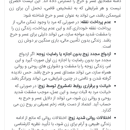
دامنه مصادیق عسر و حرج را گسترش داده اند. این لیست حصری
نیست و هر شرایطی که به تشخیص قاضی، تحمل آن برای زن
غیرممکن باشد، می تواند به عنوان عسر و حرج شناخته شود:
عدم پرداخت نفقه:
در صورتی که مرد با وجود تمکن مالی، از
پرداخت نفقه خودداری کند و این عدم پرداخت، زندگی زن را
با مشقت شدید مواجه سازد، می تواند دلیلی برای عسر و حرج
باشد. زندگی بدون تأمین مالی، باری سنگین بر دوش زن
است.
ازدواج مجدد زوج بدون اجازه یا رضایت زوجه:
اگر ازدواج
مجدد مرد بدون رضایت یا اجازه زن اول صورت گیرد و این
امر، زندگی زوجه را با مشقت و دشواری های روحی و روانی
همراه سازد، می تواند مصداق عسر و حرج باشد. حس نادیده
گرفته شدن و ناامنی در چنین شرایطی، می تواند ویرانگر باشد.
خیانت و برقراری روابط نامشروع توسط زوج:
در صورتی که
خیانت مرد به اثبات برسد و این عمل، موجب مشقت شدید
روحی و روانی زن شود، می تواند از دلایل عسر و حرج به
حساب آید. اعتماد از دست رفته، زخم عمیقی بر روح زن می
گذارد.
اختلالات روانی شدید زوج:
اختلالات روانی که مانع از ادامه
زندگی طبیعی و آرام برای زن شود، با تأیید نظریه کارشناسی