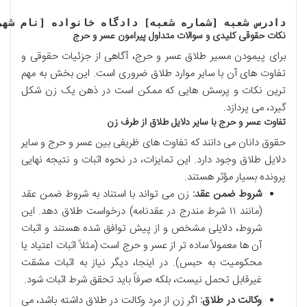
دادرس شعبه [شماره شعبه] دادگاه خانواده [نام شهر
نکات حقوقی کلیدی و سوالات متداول پیرامون عسر و حرج
برای پیمودن مسیر طلاق عسر و حرج، آگاهی از جزئیات حقوقی و
تفاوت های آن با سایر موارد طلاق ضروری است. این بخش به مهم
ترین نکات و پرسش هایی که ممکن است در ذهن یک زن شکل
گیرد، می پردازد.
تفاوت عسر و حرج با سایر دلایل طلاق از طرف زن
حقوق دانان می دانند که تفاوت های ظریفی بین عسر و حرج و سایر
دلایل طلاق وجود دارد. این تمایزات، در نحوه اثبات و نتیجه نهایی
پرونده بسیار مؤثر هستند.
شروط ضمن عقد:
زن می تواند با استناد به شروط ضمن عقد
(مانند ۱۱ شرط مندرج در عقدنامه) درخواست طلاق دهد. این
شروط، دلایلی مشخص و از پیش توافق شده هستند و اثبات
آن ها معمولاً ساده تر از عسر و حرج است (مثلاً اثبات اعتیاد یا
محکومیت به حبس). در اینجا، دیگر نیاز به اثبات مشقت
غیرقابل تحمل نیست، بلکه صرفاً باید تحقق شرط اثبات شود.
وکالت در طلاق:
اگر زن از مرد وکالت در طلاق داشته باشد، می