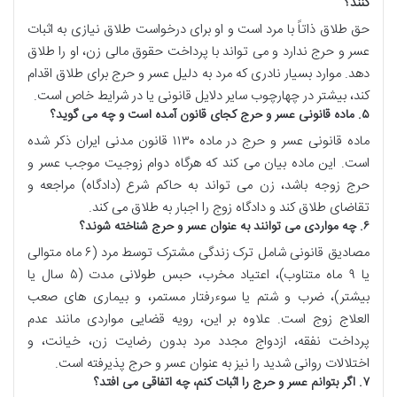
کنند؟
حق طلاق ذاتاً با مرد است و او برای درخواست طلاق نیازی به اثبات
عسر و حرج ندارد و می تواند با پرداخت حقوق مالی زن، او را طلاق
دهد. موارد بسیار نادری که مرد به دلیل عسر و حرج برای طلاق اقدام
کند، بیشتر در چهارچوب سایر دلایل قانونی یا در شرایط خاص است.
۵. ماده قانونی عسر و حرج کجای قانون آمده است و چه می گوید؟
ماده قانونی عسر و حرج در ماده ۱۱۳۰ قانون مدنی ایران ذکر شده
است. این ماده بیان می کند که هرگاه دوام زوجیت موجب عسر و
حرج زوجه باشد، زن می تواند به حاکم شرع (دادگاه) مراجعه و
تقاضای طلاق کند و دادگاه زوج را اجبار به طلاق می کند.
۶. چه مواردی می توانند به عنوان عسر و حرج شناخته شوند؟
مصادیق قانونی شامل ترک زندگی مشترک توسط مرد (۶ ماه متوالی
یا ۹ ماه متناوب)، اعتیاد مخرب، حبس طولانی مدت (۵ سال یا
بیشتر)، ضرب و شتم یا سوءرفتار مستمر، و بیماری های صعب
العلاج زوج است. علاوه بر این، رویه قضایی مواردی مانند عدم
پرداخت نفقه، ازدواج مجدد مرد بدون رضایت زن، خیانت، و
اختلالات روانی شدید را نیز به عنوان عسر و حرج پذیرفته است.
۷. اگر بتوانم عسر و حرج را اثبات کنم، چه اتفاقی می افتد؟