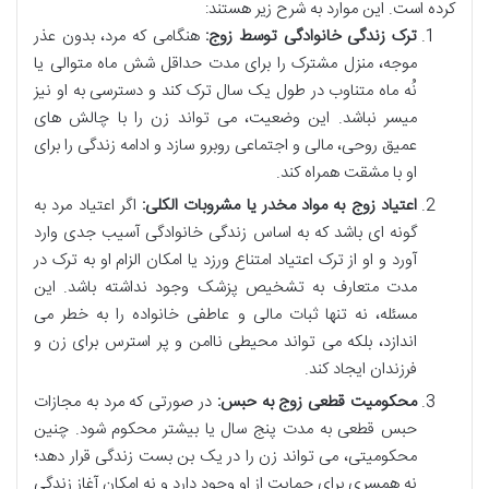
کرده است. این موارد به شرح زیر هستند:
ترک زندگی خانوادگی توسط زوج:
هنگامی که مرد، بدون عذر
موجه، منزل مشترک را برای مدت حداقل شش ماه متوالی یا
نُه ماه متناوب در طول یک سال ترک کند و دسترسی به او نیز
میسر نباشد. این وضعیت، می تواند زن را با چالش های
عمیق روحی، مالی و اجتماعی روبرو سازد و ادامه زندگی را برای
او با مشقت همراه کند.
اعتیاد زوج به مواد مخدر یا مشروبات الکلی:
اگر اعتیاد مرد به
گونه ای باشد که به اساس زندگی خانوادگی آسیب جدی وارد
آورد و او از ترک اعتیاد امتناع ورزد یا امکان الزام او به ترک در
مدت متعارف به تشخیص پزشک وجود نداشته باشد. این
مسئله، نه تنها ثبات مالی و عاطفی خانواده را به خطر می
اندازد، بلکه می تواند محیطی ناامن و پر استرس برای زن و
فرزندان ایجاد کند.
محکومیت قطعی زوج به حبس:
در صورتی که مرد به مجازات
حبس قطعی به مدت پنج سال یا بیشتر محکوم شود. چنین
محکومیتی، می تواند زن را در یک بن بست زندگی قرار دهد؛
نه همسری برای حمایت از او وجود دارد و نه امکان آغاز زندگی