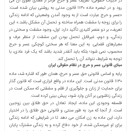
در ادبیات حقوقی، تعریف عسر و حرج فراتر از معنای لغوی آن می
رود و در تبصره ماده ۱۱۳۰ قانون مدنی به روشنی بیان شده است:
«عسر و حرج عبارت است از به وجود آمدن وضعیتی که ادامه زندگی
را برای زوجه با مشقت همراه ساخته و تحمل آن مشکل باشد.» این
تعریف، بر دو عنصر کلیدی تأکید دارد: اول، وجود مشقت و سختی در
زندگی، و دوم، غیرقابل تحمل بودن این مشقت از منظر عرف و
معیارهای قضایی. به این معنا که هر سختی کوچکی عسر و حرج
محسوب نمی شود؛ بلکه باید آنقدر شدید باشد که یک فرد عادی، با
توجه به شرایط، نتواند آن را تحمل کند.
مبنای قانونی عسر و حرج در نظام حقوقی ایران
پایه و اساس قانونی حق عسر و حرج، همان طور که اشاره شد، ماده
۱۱۳۰ قانون مدنی است. این ماده در واقع ابزاری است که قانون گذار
برای حمایت از زنان و جلوگیری از ظلم و مشقتی که ممکن است در
زندگی زناشویی بر آنان وارد شود، پیش بینی کرده است.
فلسفه وجودی این ماده، ایجاد تعادل در حق طلاق بین زوجین
است. از آنجا که مرد به طور سنتی و قانونی حق طلاق را در اختیار
دارد، این ماده به زن امکان می دهد تا در شرایطی که ادامه زندگی
برای او غیرممکن شده، از خود دفاع کرده و به زندگی مشترک پایان