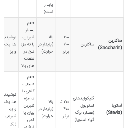
پایدار
است)
طعم
بسیار
۲۰۰ تا
بالا
شیرین،
نوشیدنی
ساکارین
ساکارین
۷۰۰
(پایدار در
با ته مزه
ها، پخت
(Saccharin)
برابر
حرارت)
تلخ در
و پز
غلظت
های بالا
طعم
طبیعی،
گاهی با
نوشیدنی
گلیکوزیدهای
ته مزه
۲۰۰ تا
بالا
ها، پخت
استویا
استویول
شیرین
۴۰۰
(پایدار در
و پز،
(Stevia)
(عصاره برگ
بیان یا
برابر
حرارت)
شیرینی
گیاه استویا)
کمی
پزی
تلخ در