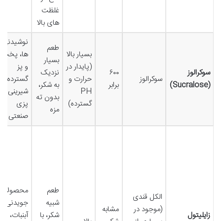
غلظت
های بالا
نوشیدنی
طعم
بسیار بالا
ها، پخت
بسیار
(پایدار در
و پز
سوکرالوز
۶۰۰
نزدیک
سوکرالوز
حرارت و
گسترده،
(Sucralose)
برابر
به شکر،
PH
شیرینی
بدون ته
گسترده)
پزی
مزه
صنعتی
طعم
محصولات
الکل قندی
شبیه
جویدنی،
(موجود در
مشابه
زایلیتول
شکر، با
آبنبات،