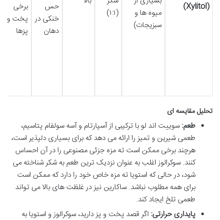
بسیاری از
شکر
بالا
(Xylitol)
حس
برخی
میوه ها و
(۱:۱)
خنکی در
پخت و
سبزیجات)
دهان
پزها
تحلیل مقایسه ای
طعم:
سوییت اند لو با ترکیبی از آسپارتام و آسه سولفام پتاسیم،
طعمی شیرین و تمیز را ارائه می دهد که برای بسیاری دلپذیر است،
هرچند برخی ممکن است ته مزه جزئی مصنوعی را در آن احساس
کنند. سوکرالوز اغلب به عنوان نزدیک ترین طعم به شکر شناخته می
شود، در حالی که استویا ته مزه خاص خود را دارد که ممکن است
برای همه مطلوب نباشد. ساکارین نیز در غلظت های بالا می تواند
طعمی تلخ ایجاد کند.
پایداری حرارتی:
اگر قصد پخت و پز دارید، سوکرالوز و استویا به