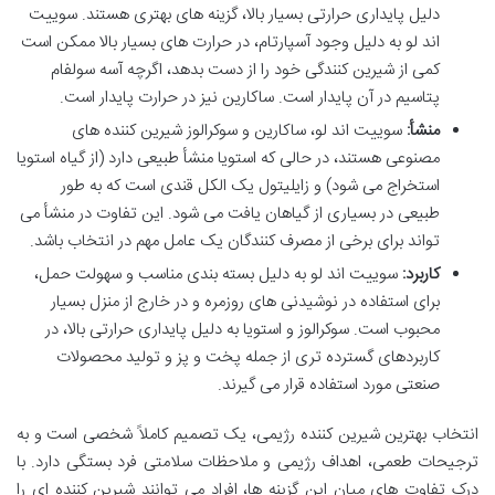
دلیل پایداری حرارتی بسیار بالا، گزینه های بهتری هستند. سوییت
اند لو به دلیل وجود آسپارتام، در حرارت های بسیار بالا ممکن است
کمی از شیرین کنندگی خود را از دست بدهد، اگرچه آسه سولفام
پتاسیم در آن پایدار است. ساکارین نیز در حرارت پایدار است.
منشأ:
سوییت اند لو، ساکارین و سوکرالوز شیرین کننده های
مصنوعی هستند، در حالی که استویا منشأ طبیعی دارد (از گیاه استویا
استخراج می شود) و زایلیتول یک الکل قندی است که به طور
طبیعی در بسیاری از گیاهان یافت می شود. این تفاوت در منشأ می
تواند برای برخی از مصرف کنندگان یک عامل مهم در انتخاب باشد.
کاربرد:
سوییت اند لو به دلیل بسته بندی مناسب و سهولت حمل،
برای استفاده در نوشیدنی های روزمره و در خارج از منزل بسیار
محبوب است. سوکرالوز و استویا به دلیل پایداری حرارتی بالا، در
کاربردهای گسترده تری از جمله پخت و پز و تولید محصولات
صنعتی مورد استفاده قرار می گیرند.
انتخاب بهترین شیرین کننده رژیمی، یک تصمیم کاملاً شخصی است و به
ترجیحات طعمی، اهداف رژیمی و ملاحظات سلامتی فرد بستگی دارد. با
درک تفاوت های میان این گزینه ها، افراد می توانند شیرین کننده ای را