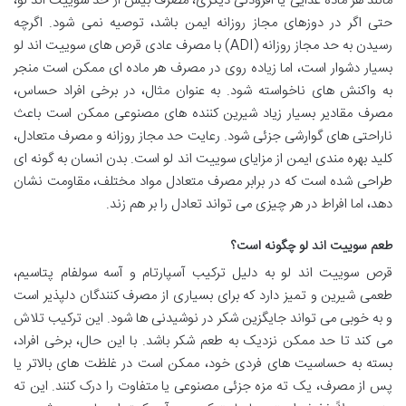
مانند هر ماده غذایی یا افزودنی دیگری، مصرف بیش از حد سوییت اند لو،
حتی اگر در دوزهای مجاز روزانه ایمن باشد، توصیه نمی شود. اگرچه
رسیدن به حد مجاز روزانه (ADI) با مصرف عادی قرص های سوییت اند لو
بسیار دشوار است، اما زیاده روی در مصرف هر ماده ای ممکن است منجر
به واکنش های ناخواسته شود. به عنوان مثال، در برخی افراد حساس،
مصرف مقادیر بسیار زیاد شیرین کننده های مصنوعی ممکن است باعث
ناراحتی های گوارشی جزئی شود. رعایت حد مجاز روزانه و مصرف متعادل،
کلید بهره مندی ایمن از مزایای سوییت اند لو است. بدن انسان به گونه ای
طراحی شده است که در برابر مصرف متعادل مواد مختلف، مقاومت نشان
دهد، اما افراط در هر چیزی می تواند تعادل را بر هم زند.
طعم سوییت اند لو چگونه است؟
قرص سوییت اند لو به دلیل ترکیب آسپارتام و آسه سولفام پتاسیم،
طعمی شیرین و تمیز دارد که برای بسیاری از مصرف کنندگان دلپذیر است
و به خوبی می تواند جایگزین شکر در نوشیدنی ها شود. این ترکیب تلاش
می کند تا حد ممکن نزدیک به طعم شکر باشد. با این حال، برخی افراد،
بسته به حساسیت های فردی خود، ممکن است در غلظت های بالاتر یا
پس از مصرف، یک ته مزه جزئی مصنوعی یا متفاوت را درک کنند. این ته