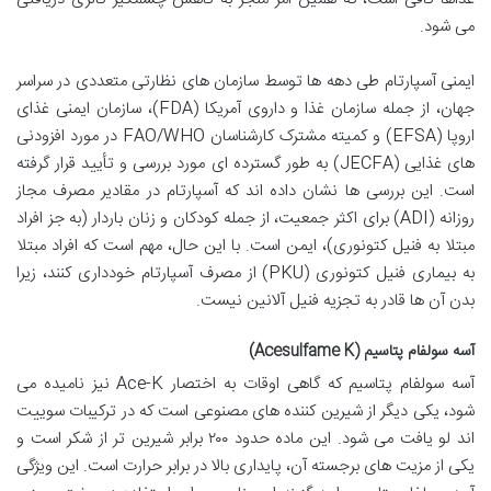
می شود.
ایمنی آسپارتام طی دهه ها توسط سازمان های نظارتی متعددی در سراسر
جهان، از جمله سازمان غذا و داروی آمریکا (FDA)، سازمان ایمنی غذای
اروپا (EFSA) و کمیته مشترک کارشناسان FAO/WHO در مورد افزودنی
های غذایی (JECFA) به طور گسترده ای مورد بررسی و تأیید قرار گرفته
است. این بررسی ها نشان داده اند که آسپارتام در مقادیر مصرف مجاز
روزانه (ADI) برای اکثر جمعیت، از جمله کودکان و زنان باردار (به جز افراد
مبتلا به فنیل کتونوری)، ایمن است. با این حال، مهم است که افراد مبتلا
به بیماری فنیل کتونوری (PKU) از مصرف آسپارتام خودداری کنند، زیرا
بدن آن ها قادر به تجزیه فنیل آلانین نیست.
آسه سولفام پتاسیم (Acesulfame K)
آسه سولفام پتاسیم که گاهی اوقات به اختصار Ace-K نیز نامیده می
شود، یکی دیگر از شیرین کننده های مصنوعی است که در ترکیبات سوییت
اند لو یافت می شود. این ماده حدود ۲۰۰ برابر شیرین تر از شکر است و
یکی از مزیت های برجسته آن، پایداری بالا در برابر حرارت است. این ویژگی