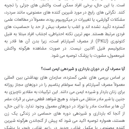
است. با این حال، برخی افراد ممکن است واکنش های جزئی را تجربه
کنند. نگرانی های رایج در مورد شیرین کننده های مصنوعی، مانند سردرد،
مشکلات گوارشی، یا تغییرات در میکروبیوم روده، معمولاً در مطالعات علمی
گسترده تأیید نشده اند و اغلب با مصرف بیش از حد یا حساسیت های
فردی مرتبط هستند. مهم ترین نکته احتیاطی، اجتناب افراد مبتلا به فنیل
کتونوری (PKU) از مصرف آسپارتام است، زیرا بدن آن ها قادر به
متابولیسم فنیل آلانین نیست. در صورت مشاهده هرگونه واکنش
غیرمعمول، مشورت با پزشک توصیه می شود.
آیا مصرف آن در دوران بارداری و شیردهی ایمن است؟
بر اساس بررسی های علمی گسترده، سازمان های بهداشتی بین المللی
معمولاً مصرف آسپارتام و آسه سولفام پتاسیم را در دوزهای مجاز روزانه
برای زنان باردار و شیرده ایمن می دانند. این ترکیبات به مقادیر ناچیزی به
جنین یا شیر مادر منتقل می شوند و هیچ شواهد قطعی مبنی بر اثرات مضر
آن ها بر سلامت مادر یا نوزاد در دوزهای معمول وجود ندارد. با این حال،
از آنجا که بارداری و شیردهی دوره های حساسی در زندگی یک زن
هستند، همواره توصیه اکید می شود که پیش از گنجاندن هرگونه شیرین
کننده مصنوعی یا مکمل غذایی جدید در رژیم غذایی خود، با پزشک