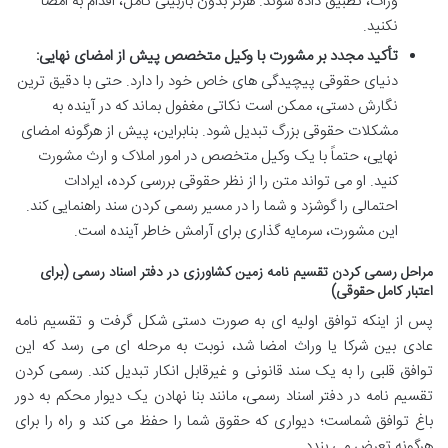
وراث، تطبیق داده شوند. هرگز بدون بازبینی کامل، اقدام به امضا
نکنید.
تأکید مجدد بر مشورت با وکیل متخصص پیش از امضای نهایی:
دنیای حقوقی پیچیدگی های خاص خود را دارد. حتی با دقیق ترین
نگارش دستی، ممکن است نکاتی مغفول بماند که در آینده به
مشکلات حقوقی بزرگ تبدیل شود. بنابراین، پیش از هرگونه امضای
نهایی، حتماً با یک وکیل متخصص در امور املاک و ارث مشورت
کنید. او می تواند متن را از نظر حقوقی بررسی کرده، ایرادات
احتمالی را گوشزد و شما را در مسیر رسمی کردن سند راهنمایی کند.
این مشورت، سرمایه گذاری برای آرامش خاطر آینده است.
مراحل رسمی کردن تقسیم نامه زمین کشاورزی در دفتر اسناد رسمی (برای
اعتبار کامل حقوقی)
پس از اینکه توافق اولیه ای به صورت دستی شکل گرفت و تقسیم نامه
عادی بین شرکا یا وراث امضا شد، نوبت به مرحله ای می رسد که این
توافق قلبی را به یک سند قانونی و غیرقابل انکار تبدیل کند. رسمی کردن
تقسیم نامه در دفتر اسناد رسمی، مانند بنا نهادن یک دیوار محکم به دور
باغ توافق شماست؛ دیواری که حقوق شما را حفظ می کند و راه را برای
هرگونه تعرض می بندد.