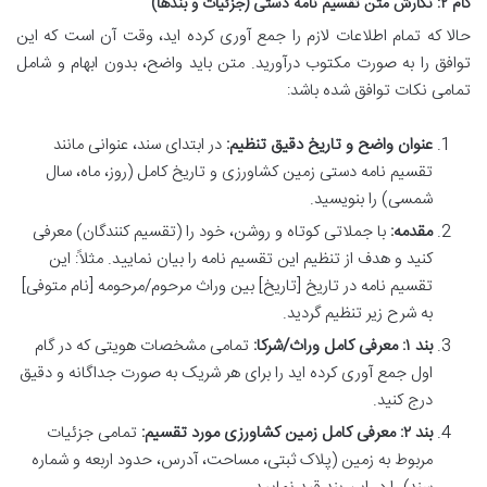
گام ۲: نگارش متن تقسیم نامه دستی (جزئیات و بندها)
حالا که تمام اطلاعات لازم را جمع آوری کرده اید، وقت آن است که این
توافق را به صورت مکتوب درآورید. متن باید واضح، بدون ابهام و شامل
تمامی نکات توافق شده باشد:
عنوان واضح و تاریخ دقیق تنظیم:
در ابتدای سند، عنوانی مانند
تقسیم نامه دستی زمین کشاورزی و تاریخ کامل (روز، ماه، سال
شمسی) را بنویسید.
مقدمه:
با جملاتی کوتاه و روشن، خود را (تقسیم کنندگان) معرفی
کنید و هدف از تنظیم این تقسیم نامه را بیان نمایید. مثلاً: این
تقسیم نامه در تاریخ [تاریخ] بین وراث مرحوم/مرحومه [نام متوفی]
به شرح زیر تنظیم گردید.
بند ۱: معرفی کامل وراث/شرکا:
تمامی مشخصات هویتی که در گام
اول جمع آوری کرده اید را برای هر شریک به صورت جداگانه و دقیق
درج کنید.
بند ۲: معرفی کامل زمین کشاورزی مورد تقسیم:
تمامی جزئیات
مربوط به زمین (پلاک ثبتی، مساحت، آدرس، حدود اربعه و شماره