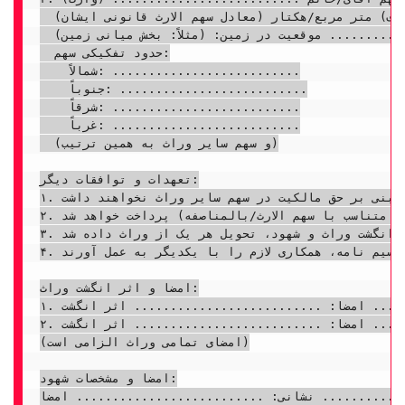
  مساحت: .......................... (به حروف) متر مربع/هکتار (معادل سهم الارث قانونی ایشان)

  موقعیت در زمین: (مثلاً: بخش میانی زمین) ..........................

  حدود تفکیکی سهم:

    شمالاً: ..........................

    جنوباً: ..........................

    شرقاً: ..........................

    غرباً: ..........................

  (و سهم سایر وراث به همین ترتیب)

تعهدات و توافقات دیگر:

۱. تمامی وراث اعلام و اقرار می دارند که این تقسیم نامه با رضایت کامل ایشان تنظیم شده و پس از امضای آن، هیچ گونه ادعایی مبنی بر حق مالکیت در سهم سایر وراث نخواهند داشت.

۲. هزینه های مربوط به مالیات، آب و نگهداری زمین های عمومی مشترک (در صورت وجود) به صورت .......................... (مثلاً: متناسب با سهم الارث/بالمناصفه) پرداخت خواهد شد.

۳. این تقسیم نامه در .......................... نسخه تنظیم گردید که هر نسخه دارای اعتبار واحد است و پس از امضا و اثر انگشت وراث و شهود، تحویل هر یک از وراث داده شد.

۴. طرفین متعهد می گردند در صورت نیاز به رسمی کردن این تقسیم نامه، همکاری لازم را با یکدیگر به عمل آورند.

امضا و اثر انگشت وراث:

۱. نام و نام خانوادگی: .......................... امضا: .......................... اثر انگشت:

۲. نام و نام خانوادگی: .......................... امضا: .......................... اثر انگشت:

(امضای تمامی وراث الزامی است)

امضا و مشخصات شهود:

شانی: .......................... امضا: ..........................