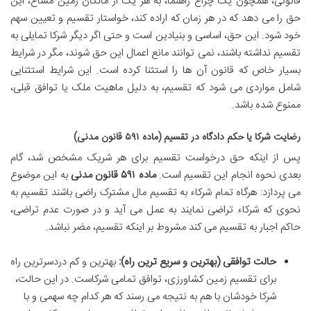
قانونی، همچون یک چراغ راهنما، به هر یک از مالکان زمین مشاع، این
حق را می دهد که در هر زمان که اراده کند، خواستار تقسیم و تعیین سهم
خود شود. این حق، اساسی و بنیادین است و حتی اگر دیگر شرکا تمایلی به
تقسیم نداشته باشند، نمی توانند مانع اعمال این حق شوند، مگر در شرایط
بسیار خاص که قانون آن ها را استثنا کرده است. این شرایط استثنایی
شامل مواردی می شود که تقسیم، به دلیل ماهیت ملک یا توافق قبلی،
ممنوع شده باشد.
رضایت شرکا یا حکم دادگاه در تقسیم (ماده ۵۹۱ قانون مدنی)
پس از اینکه حق درخواست تقسیم برای هر شریک مشخص شد، گام
بعدی نحوه انجام این تقسیم است.
ماده ۵۹۱ قانون مدنی
به این موضوع
می پردازد: هرگاه تمام شرکاء به تقسیم مال مشترک راضی باشند تقسیم به
نحوی که شرکاء تراضی نمایند به عمل می آید و در صورت عدم تراضی،
حاکم اجبار به تقسیم می کند مشروط بر اینکه تقسیم، مضر نباشد.
حالت توافقی (بهترین و سریع ترین راه):
بهترین و کم دردسرترین راه
برای تقسیم زمین کشاورزی، توافق تمامی شرکاست. در این حالت،
شرکا خودشان با هم به نتیجه می رسند که هر کدام چه سهمی و با