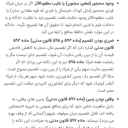
وجود محجور (صغیر، مجنون) یا غایب مفقودالاثر:
اگر در میان شرکا،
فردی محجور (مثل کودک خردسال یا فردی که قوه عقلانی ندارد) یا
غایب مفقودالاثر وجود داشته باشد، تقسیم باید با نظارت دادگاه و با
دخالت قیم یا امین انجام شود تا حقوق آن ها تضییع نگردد. دادگاه
در این موارد نقش حافظ منافع را ایفا می کند.
ضرری بودن تقسیم (ماده ۵۹۳ و ۵۹۵ قانون مدنی):
ماده ۵۹۳
قانون مدنی
اشاره دارد که اگر تقسیم مال، منجر به کاهش فاحش
قیمت آن یا از بین رفتن مالیت آن شود، تقسیم جایز نیست مگر با
رضایت همه شرکا.
ماده ۵۹۵
نیز به این نکته می پردازد که اگر
تقسیم، مالیت سهم یکی از شرکا را از بین ببرد، تقسیم ممنوع است.
مثلاً اگر تقسیم یک زمین کشاورزی، باعث شود سهم هر یک از شرکا
آنقدر کوچک شود که دیگر برای کشاورزی کاربردی نباشد، این تقسیم
مضر است.
وقفی بودن زمین (ماده ۵۹۷ قانون مدنی):
زمین های وقفی، به
دلیل ماهیت خاص خود که برای منافع عمومی یا خیریه اختصاص
یافته اند، قابل تقسیم میان موقوف علیهم (کسانی که از وقف بهره
می برند) نیستند.
ماده ۵۹۷ قانون مدنی
به صراحت این نکته را
بیان می کند و هدف آن، حفظ ماهیت و کاربری وقف است.