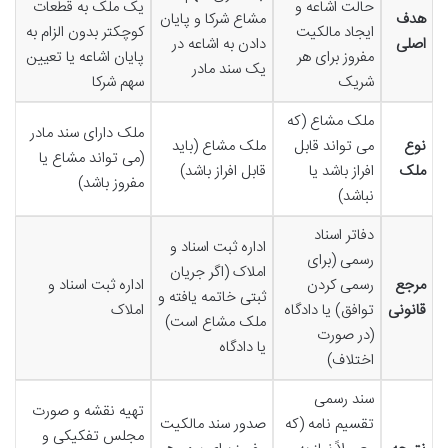
حالت اشاعه و
یک ملک به قطعات
هدف
مشاع شرکا و پایان
ایجاد مالکیت
کوچکتر بدون الزام به
اصلی
دادن به اشاعه در
مفروز برای هر
پایان اشاعه یا تعیین
یک سند مادر
شریک
سهم شرکا
ملک مشاع (که
ملک دارای سند مادر
نوع
می تواند قابل
ملک مشاع (باید
(می تواند مشاع یا
ملک
افراز باشد یا
قابل افراز باشد)
مفروز باشد)
نباشد)
دفاتر اسناد
اداره ثبت اسناد و
رسمی (برای
املاک (اگر جریان
مرجع
رسمی کردن
اداره ثبت اسناد و
ثبتی خاتمه یافته و
قانونی
توافق) یا دادگاه
املاک
ملک مشاع است)
(در صورت
یا دادگاه
اختلاف)
سند رسمی
تهیه نقشه و صورت
تقسیم نامه (که
صدور سند مالکیت
مجلس تفکیکی و