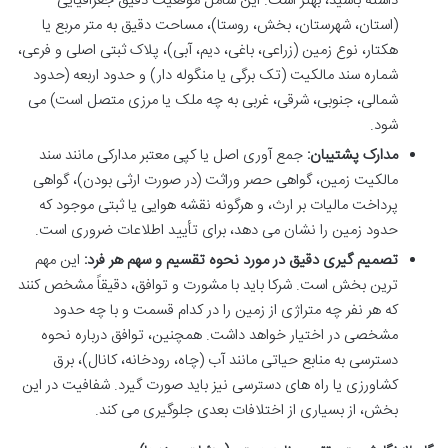
داشته باشید، بهتر است. این شامل موقعیت دقیق جغرافیایی
(استان، شهرستان، بخش، روستا)، مساحت دقیق به متر مربع یا
هکتار، نوع زمین (زراعی، باغی، دیم، آبی)، پلاک ثبتی اصلی و فرعی،
شماره سند مالکیت (تک برگی یا منگوله دار) و حدود اربعه (حدود
شمالی، جنوبی، شرقی، غربی به چه ملک یا مرزی متصل است) می
شود.
مدارک پشتیبان:
جمع آوری اصل یا کپی معتبر مدارکی مانند سند
مالکیت زمین، گواهی حصر وراثت (در صورت ارثی بودن)، گواهی
پرداخت مالیات بر ارث، و هرگونه نقشه هوایی یا ثبتی موجود که
حدود زمین را نشان می دهد، برای تأیید اطلاعات ضروری است.
تصمیم گیری دقیق در مورد نحوه تقسیم و سهم هر فرد:
این مهم
ترین بخش است. شرکا باید با مشورت و توافق، دقیقاً مشخص کنند
که هر نفر چه متراژی از زمین را در کدام قسمت و با چه حدود
مشخصی در اختیار خواهد داشت. همچنین، توافق درباره نحوه
دسترسی به منابع حیاتی مانند آب (چاه، رودخانه، کانال)، برق
کشاورزی یا راه های دسترسی نیز باید صورت گیرد. شفافیت در این
بخش، از بسیاری از اختلافات بعدی جلوگیری می کند.