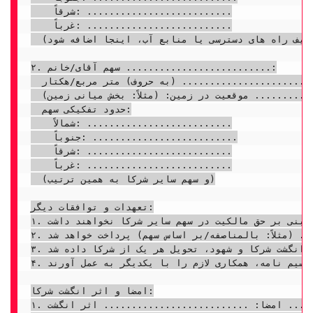
    شرقاً: ..........................

    غرباً: ..........................

  (در صورت نیاز به توصیف راه های دسترسی یا منابع آب، اینجا اضافه شود)

۲. سهم آقای/خانم ..........................:

  مساحت: .......................... (به حروف) متر مربع/هکتار

  موقعیت در زمین: (مثلاً: بخش میانی زمین) ..........................

  حدود تفکیکی سهم:

    شمالاً: ..........................

    جنوباً: ..........................

    شرقاً: ..........................

    غرباً: ..........................

  (و سهم سایر شرکا به همین ترتیب)

تعهدات و توافقات دیگر:

۱. تمامی شرکا اعلام و اقرار می دارند که این تقسیم نامه با رضایت کامل ایشان تنظیم شده و پس از امضای آن، هیچ گونه ادعایی مبنی بر حق مالکیت در سهم سایر شرکا نخواهند داشت.

۲. هزینه های مربوط به مالیات، آب و نگهداری زمین های عمومی مشترک (در صورت وجود) به صورت .......................... (مثلاً: بالمناصفه/بر اساس سهم) پرداخت خواهد شد.

۳. این تقسیم نامه در .......................... نسخه تنظیم گردید که هر نسخه دارای اعتبار واحد است و پس از امضا و اثر انگشت شرکا و شهود، تحویل هر یک از شرکا داده شد.

۴. طرفین متعهد می گردند در صورت نیاز به رسمی کردن این تقسیم نامه، همکاری لازم را با یکدیگر به عمل آورند.

امضا و اثر انگشت شرکا:

۱. نام و نام خانوادگی: .......................... امضا: .......................... اثر انگشت:
