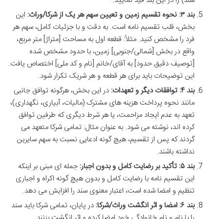
سند) را در این بند قید نمایید.
بند ۳: نحوه تقسیم زمین و تعیین سهم هر یک از شرکا/وراث:
این
بخش، قلب تقسیم نامه است. به دقت و با جزئیات کامل، سهم هر
فرد را مشخص کنید. مثلاً: قطعه اول به مساحت [متراژ] متر مربع،
واقع در بخش [شمالی/جنوبی] زمین، با حدود مشخص شده
[توصیف دقیق حدود] به آقای/خانم [نام و کد ملی] اختصاص یافت.
این توضیحات باید برای هر قطعه و هر شریک تکرار شود.
بند ۴: توافقات دیگر و تعهدات:
در این بخش، هرگونه توافق جانبی
مانند نحوه پرداخت هزینه های مشترک (مالیات، آبیاری، نگهداری)،
تعهد به عدم ایجاد مزاحمت، یا هر شرط دیگری که طرفین توافق
کرده اند، نوشته می شود. به عنوان مثال: تمامی شرکا متعهد می
گردند که پس از تقسیم، هیچ گونه ادعایی نسبت به سهم سایرین
نداشته باشند.
بند ۵: تأکید بر رضایت کامل و بدون اجبار:
جمله ای مبنی بر اینکه
این تقسیم نامه با رضایت کامل و بدون هیچ گونه اکراه و اجباری
تنظیم و امضا شده است، اعتبار معنوی سند را افزایش می دهد.
بند ۶: امضا و اثر انگشت وراث/شرکا:
در پایان، تمامی شرکا باید سند
را با نام و نام خانوادگی خود امضا کرده و اثر انگشت بزنند.