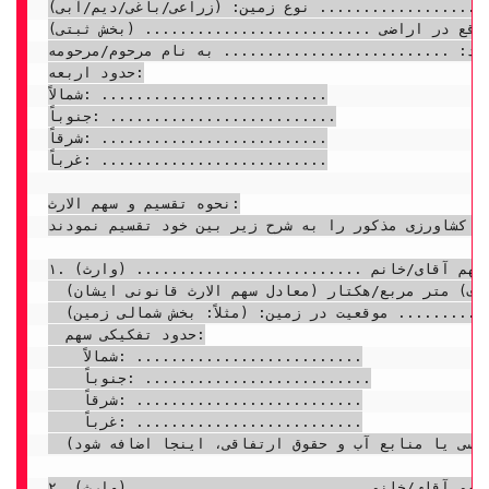
نوع زمین: (زراعی/باغی/دیم/آبی) ..........................

واقع در اراضی .......................... (بخش ثبتی)
........... به نام مرحوم/مرحومه ..........................
حدود اربعه:

شمالاً: ..........................

جنوباً: ..........................

شرقاً: ..........................

غرباً: ..........................

نحوه تقسیم و سهم الارث:

ن کشاورزی مذکور را به شرح زیر بین خود تقسیم نمودند:
۱. سهم آقای/خانم .......................... (وارث):

  مساحت: .......................... (به حروف) متر مربع/هکتار (معادل سهم الارث قانونی ایشان)

  موقعیت در زمین: (مثلاً: بخش شمالی زمین) ..........................

  حدود تفکیکی سهم:

    شمالاً: ..........................

    جنوباً: ..........................

    شرقاً: ..........................

    غرباً: ..........................

  (در صورت نیاز به توصیف راه های دسترسی یا منابع آب و حقوق ارتفاقی، اینجا اضافه شود)

۲. سهم آقای/خانم .......................... (وارث):
