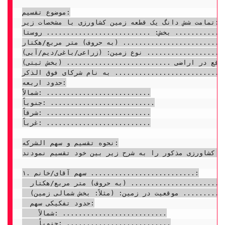
موضوع تقسیم:

تمامت شش دانگ یک قطعه زمین کشاورزی با مشخصات زیر:

: .......................... روستا: ..........................
.......................... (به حروف) متر مربع/هکتار
نوع زمین: (زراعی/باغی/دیم/آبی) ..........................

واقع در اراضی .......................... (بخش ثبتی)
 .......................... به نام شرکای فوق الذکر.
حدود اربعه:

شمالاً: ..........................

جنوباً: ..........................

شرقاً: ..........................

غرباً: ..........................

نحوه تقسیم و سهم الشرکه:

ن کشاورزی مذکور را به شرح زیر بین خود تقسیم نمودند:
۱. سهم آقای/خانم ..........................:

  مساحت: .......................... (به حروف) متر مربع/هکتار

  موقعیت در زمین: (مثلاً: بخش شمالی زمین) ..........................

  حدود تفکیکی سهم:

    شمالاً: ..........................

    جنوباً: ..........................
