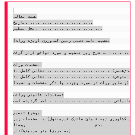
بسمه تعالی

تاریخ: ..........................

محل تنظیم: ..........................

تقسیم نامه دستی زمین کشاورزی (ویژه وراث)

........، به شرح زیر تنظیم و مورد توافق قرار گرفت:
مشخصات وراث:

۱. آقای/خانم: .......................... فرزند: .......................... به شماره شناسنامه: .......................... کد ملی: .......................... صادره از: .......................... متولد: .......................... نسبت با متوفی: (مثلاً: فرزند/همسر) .......................... نشانی کامل: ........................................................................

۲. آقای/خانم: .......................... فرزند: .......................... به شماره شناسنامه: .......................... کد ملی: .......................... صادره از: .......................... متولد: .......................... نسبت با متوفی: .......................... نشانی کامل: ........................................................................

(و سایر وراث در صورت وجود، با ذکر مشخصات و نسبت)

مستندات قانونی وراثت:

مالیاتی .......................... اخذ گردیده است.
موضوع تقسیم:

ین کشاورزی (به عنوان ماترک غیرمنقول) با مشخصات زیر:
: .......................... روستا: ..........................
.......................... (به حروف) متر مربع/هکتار