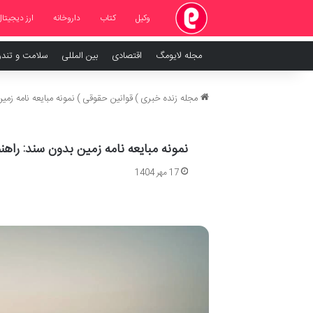
وکیل
کتاب
داروخانه
ارز دیجیتال
مجله لایومگ
اقتصادی
بین المللی
سلامت و تند
مجله زنده خبری
)
قوانین حقوقی
)
نمونه مبایعه نامه زمی
نمونه مبایعه نامه زمین بدون سند: راهنم
17 مهر 1404