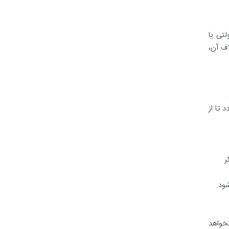
تی یا
ف آن،
 تا از
ر
ود.
خواهد