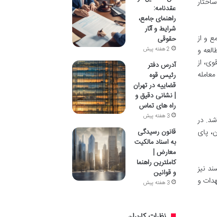
و آشنایی اولیه با ساختار
عقدنامه:
راهنمای جامع،
شرایط و آثار
ع و از
حقوقی
العه و
2 هفته پیش
وی، از
آدرس دفتر
معامله
رئیس قوه
قضاییه در تهران
| نشانی دقیق و
راه های تماس
3 هفته پیش
شد. در
قانون رسیدگی
ن، پای
به اسناد مالکیت
معارض |
کاملترین راهنما
ند نیز
و قوانین
هدات و
3 هفته پیش
نظرات کاربران