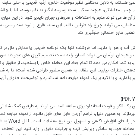
سمی هستند، به دلایل مختلفی نظیر موقعیت خاص، ارثیه قدیمی یا حتی سابقه 
ند. چنین معاملاتی، هرچند ممکن است وسوسه انگیز به نظر برسند، اما با چال
ن ها می تواند منجر به اختلافات و ضررهای جبران ناپذیر شود. در این میان،
مطمئن، می تواند چراغ راه طرفین باشد. این سند، فارغ از نبود سند رسمی، 
نظمی های احتمالی جلوگیری کند.
ب و هوا را دارید، اما فروشنده تنها یک قولنامه قدیمی یا مدارکی دال بر 
اب و هیجان توأمان می تواند انسان را به سمت تصمیم گیری های عجولانه سو
، به شما امکان می دهد تا تمام ابعاد این معامله خاص را بسنجید، از حقوق و 
کاهش خطرات بیابید. این مقاله، به همین منظور طراحی شده است؛ تا به شم
ر بگذارید و با تکیه بر یک نمونه مبایعه نامه استاندارد و توضیحات حقوقی آن، 
 الگو و فرمت استاندارد برای مبایعه نامه، می تواند به طرفین کمک شایانی 
ردازند. به همین دلیل، فراهم آوردن فایل های قابل دانلود از نمونه مبایعه نام
بدون سند در قالب های PDF و Word، گامی مهم در راس
معامله خود، به سادگی ویرایش کرده و جزئیات دقیق را وارد کنید. این انعطاف 