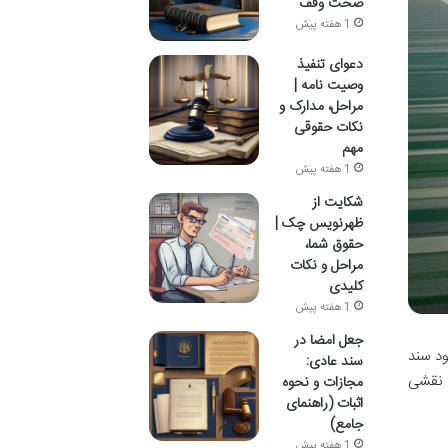
صحت وقف
1 هفته پیش
دعوای تنفیذ
وصیت نامه |
مراحل، مدارک و
نکات حقوقی
مهم
1 هفته پیش
شکایت از
ظهرنویس چک |
حقوق شما،
مراحل و نکات
کلیدی
1 هفته پیش
جعل امضا در
د سند
سند عادی:
، نقشی
مجازات و نحوه
اثبات (راهنمای
جامع)
1 هفته پیش