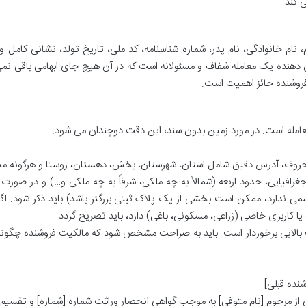
 کند.
 نام خانوادگی، نام پدر، شماره شناسنامه، کد ملی، تاریخ تولد، نشانی کامل و
 دهنده یک معامله شفاف و مسئولانه است که در آن هیچ جای ابهامی باقی نمی
 فروشنده حائز اهمیت است.
امله است. در مورد زمین بدون سند، این دقت دوچندان می شود.
و حروف، آدرس دقیق شامل استان، شهرستان، بخش، دهستان، روستا و هرگونه 
افیایی، حدود اربعه (شمالاً به چه ملکی، شرقاً به چه ملکی و…) و در صورت 
می ندارد، ممکن است بخشی از یک پلاک ثبتی بزرگتر باشد) باید ذکر شود. اگ
ت یا کاربری خاصی (زراعی، مسکونی، باغی) دارد، باید تصریح گردد.
 بالایی برخوردار است. باید به صراحت مشخص شود که مالکیت فروشنده چگونه
شنده قبلی]
 از مرحوم [نام متوفی] به موجب گواهی انحصار وراثت شماره [شماره] و تقسیم 