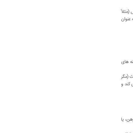
(مثلاً
 عنوان
نه های
ث (مگر
 کند و
ن، یا