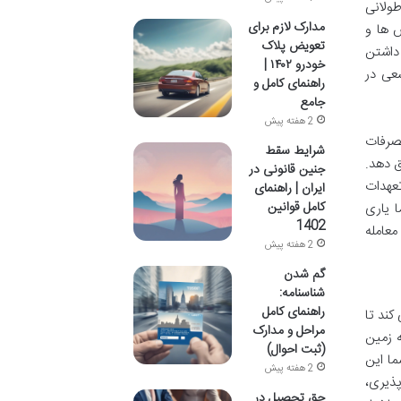
طولانی
مدارک لازم برای
ش ها و
تعویض پلاک
 داشتن
خودرو ۱۴۰۲ |
سعی در
راهنمای کامل و
جامع
2 هفته پیش
تصرفات
شرایط سقط
ق دهد.
جنین قانونی در
تعهدات
ایران | راهنمای
کامل قوانین
ا یاری
1402
معامله
2 هفته پیش
گم شدن
شناسنامه:
راهنمای کامل
کند تا
مراحل و مدارک
ه زمین
(ثبت احوال)
تای افزایش آگاهی و تسهیل این نوع معاملات است. فایل Word به شما این
2 هفته پیش
پذیری،
حق تحصیل در