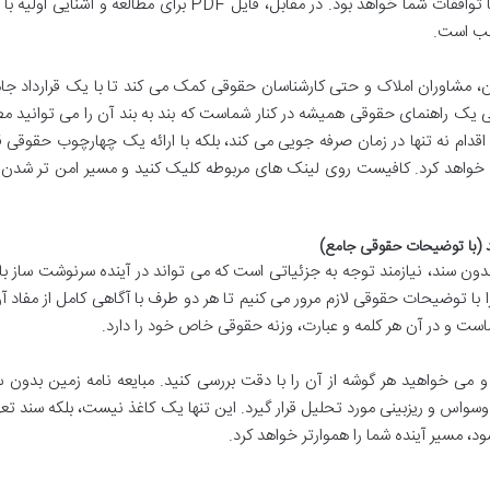
اطمینان می دهد که مبایعه نامه نهایی کاملاً منطبق با توافقات شما خواهد بود. در مقابل، فایل PDF برای مطالعه 
اسب است.
ن، مشاوران املاک و حتی کارشناسان حقوقی کمک می کند تا با یک قرارداد جام
یی یک راهنمای حقوقی همیشه در کنار شماست که بند به بند آن را می توانید مط
ام نه تنها در زمان صرفه جویی می کند، بلکه با ارائه یک چهارچوب حقوقی ق
ری خواهد کرد. کافیست روی لینک های مربوطه کلیک کنید و مسیر امن تر شدن 
ند (با توضیحات حقوقی جامع)
بدون سند، نیازمند توجه به جزئیاتی است که می تواند در آینده سرنوشت ساز با
ا با توضیحات حقوقی لازم مرور می کنیم تا هر دو طرف با آگاهی کامل از مفاد آ
ماست و در آن هر کلمه و عبارت، وزنه حقوقی خاص خود را دارد.
می خواهید هر گوشه از آن را با دقت بررسی کنید. مبایعه نامه زمین بدون س
ا وسواس و ریزبینی مورد تحلیل قرار گیرد. این تنها یک کاغذ نیست، بلکه سند تع
 مسیر آینده شما را هموارتر خواهد کرد.