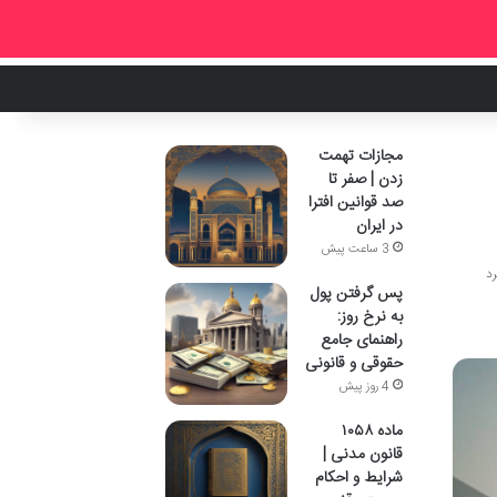
مجازات تهمت
زدن | صفر تا
صد قوانین افترا
در ایران
3 ساعت پیش
پس گرفتن پول
به نرخ روز:
راهنمای جامع
حقوقی و قانونی
4 روز پیش
ماده ۱۰۵۸
قانون مدنی |
شرایط و احکام