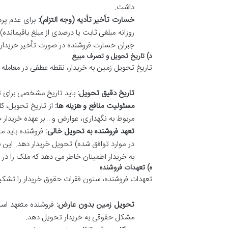
داشت.
خسارت تأخیر تأدیه (وجه التزام):
برای عدم پرد
روزانه مبلغی ثابت یا درصدی از مبلغ باقیمانده
جبران خسارت فروشنده در صورت تأخیر خریدار
د) تاریخ تحویل و تصرف مبیع
تاریخ تحویل زمین به خریدار، نقطه عطفی در معامله 
تاریخ دقیق تحویل:
باید تاریخ مشخصی برای ت
مسئولیت منافع و هزینه ها:
از تاریخ تحویل، ک
مربوط به نگهداری، عوارض و… بر عهده خریدار خ
تعهد فروشنده به تحویل خالی:
فروشنده باید م
در موارد توافق شده) تحویل خریدار دهد. ای
به خریدار اطمینان خاطر می دهد که ملک را د
ه) تعهدات فروشنده
تعهدات فروشنده، ستون فقرات حقوق خریدار را تشکیل
تحویل زمین بدون عارض:
فروشنده متعهد است
مشکل حقوقی به خریدار تحویل دهد.