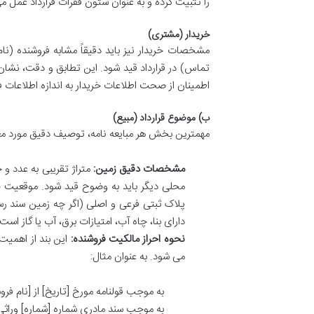
را تثبیت کرده و به عنوان ستون فقرات قرارداد عمل می
خریدار (مشتری)
مشخصات خریدار نیز باید دقیقاً مشابه فروشنده (نام،
تماس) در قرارداد قید شود. این تطابق و دقت، نشان
اطمینان از صحت اطلاعات خریدار به اندازه اطلاعات
ب) موضوع قرارداد (مبیع)
مهمترین بخش هر مبایعه نامه، توصیف دقیق مورد مع
مشخصات دقیق زمین:
متراژ تقریبی به عدد 
محلی دیگر باید به وضوح قید شود. موقعیت جغر
پلاک ثبتی فرعی و اصلی (اگر چه زمین سند رس
دارای بنا، چاه آب، امتیازات برق، آب یا گاز اس
نحوه احراز مالکیت فروشنده:
این بند از اهمیت
می شود. به عنوان مثال:
به موجب قولنامه مورخ [تاریخ] از [نام فرو
به موجب سند مادری شماره [شماره] وراثی