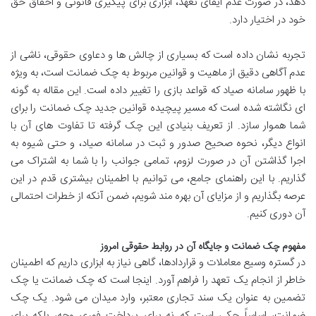
دهد، در صورت عدم ایفای تعهد، ابزاری برای پیگیری قانونی و احقاق حق
خود در اختیار دارد.
تجربه نشان داده است که بسیاری از چالش ها و دعاوی حقوقی، ناشی از
عدم آگاهی دقیق از ماهیت و قوانین مربوط به چک ضمانت است، به ویژه
با ظهور سامانه صیاد که قواعد بازی را تغییر داده است. این مقاله به گونه
ای نگاشته شده است که مسیر پیچیده قوانین جدید چک ضمانت را برای
شما هموار سازد. از تعریف بنیادی این چک گرفته تا تفاوت های آن با
انواع دیگر، نحوه صحیح صدور و ثبت در سامانه صیاد، و حتی شیوه به
اجرا گذاشتن آن در صورت لزوم، تمامی جوانب را با شما به اشتراک می
گذاریم. با این راهنمای جامع، می توانیم با اطمینان بیشتری قدم در این
عرصه بگذاریم و از مزایای آن بهره مند شویم، ضمن آنکه از خطرات احتمالی
آن دوری کنیم.
مفهوم چک ضمانت و جایگاه آن در روابط حقوقی امروز
در گستره وسیع معاملات و قراردادها، گاهی نیاز به ابزاری داریم که اطمینان
خاطر از انجام یک تعهد را فراهم آورد. اینجا است که چک ضمانت یا چک
تضمین به عنوان یک سند تجاری معتبر، وارد میدان می شود. یک چک
ضمانت، اساساً چکی است که نه برای پرداخت فوری وجه، بلکه برای